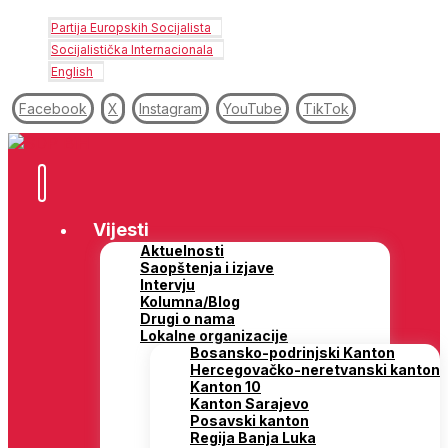
Partija Europskih Socijalista
Socijalistička Internacionala
English
Facebook
X
Instagram
YouTube
TikTok
Vijesti
Aktuelnosti
Saopštenja i izjave
Intervju
Kolumna/Blog
Drugi o nama
Lokalne organizacije
Bosansko-podrinjski Kanton
Hercegovačko-neretvanski kanton
Kanton 10
Kanton Sarajevo
Posavski kanton
Regija Banja Luka