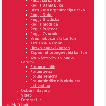
Posavski kanton
Regija Banja Luka
Distriktna organizacija Brčko
Regija Doboj
Regija Gradiška
Regija Modriča
Regija Prijedor
Regija Zvornik
Srednjobosanski kanton
Tuzlanski kanton
Unsko-sanski kanton
Zapadnohercegovački kanton
Zeničko-dobojski kanton
Forumi
Forum mladih
Forum žena
Forum seniora
Forum sindikalnih aktivista i
aktivistica
Odbori i Savjeti
Video
Fotografije
Naši ljudi