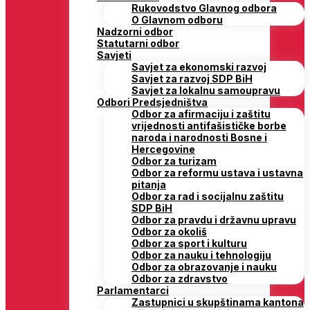
Rukovodstvo Glavnog odbora
O Glavnom odboru
Nadzorni odbor
Statutarni odbor
Savjeti
Savjet za ekonomski razvoj
Savjet za razvoj SDP BiH
Savjet za lokalnu samoupravu
Odbori Predsjedništva
Odbor za afirmaciju i zaštitu
vrijednosti antifašističke borbe
naroda i narodnosti Bosne i
Hercegovine
Odbor za turizam
Odbor za reformu ustava i ustavna
pitanja
Odbor za rad i socijalnu zaštitu
SDP BiH
Odbor za pravdu i državnu upravu
Odbor za okoliš
Odbor za sport i kulturu
Odbor za nauku i tehnologiju
Odbor za obrazovanje i nauku
Odbor za zdravstvo
Parlamentarci
Zastupnici u skupštinama kantona