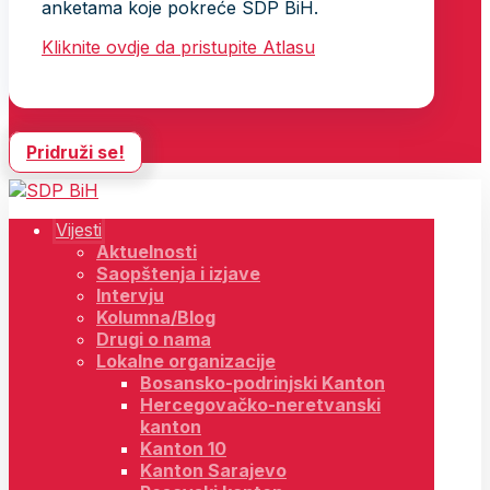
anketama koje pokreće SDP BiH.
Kliknite ovdje da pristupite Atlasu
Pridruži se!
Vijesti
Aktuelnosti
Saopštenja i izjave
Intervju
Kolumna/Blog
Drugi o nama
Lokalne organizacije
Bosansko-podrinjski Kanton
Hercegovačko-neretvanski
kanton
Kanton 10
Kanton Sarajevo