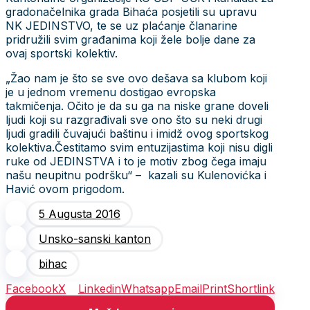
gradonačelnika grada Bihaća posjetili su upravu
NK JEDINSTVO, te se uz plaćanje članarine
pridružili svim građanima koji žele bolje dane za
ovaj sportski kolektiv.
„Žao nam je što se sve ovo dešava sa klubom koji
je u jednom vremenu dostigao evropska
takmičenja. Očito je da su ga na niske grane doveli
ljudi koji su razgrađivali sve ono što su neki drugi
ljudi gradili čuvajući baštinu i imidž ovog sportskog
kolektiva.Čestitamo svim entuzijastima koji nisu digli
ruke od JEDINSTVA i to je motiv zbog čega imaju
našu neupitnu podršku“ – kazali su Kulenovićka i
Havić ovom prigodom.
5 Augusta 2016
Unsko-sanski kanton
bihac
Facebook
X
Linkedin
Whatsapp
Email
Print
Shortlink