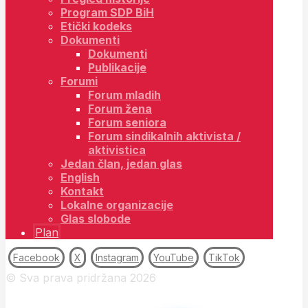
Program SDP BiH
Etički kodeks
Dokumenti
Dokumenti
Publikacije
Forumi
Forum mladih
Forum žena
Forum seniora
Forum sindikalnih aktivista /
aktivistica
Jedan član, jedan glas
English
Kontakt
Lokalne organizacije
Glas slobode
Plan
Facebook
X
Instagram
YouTube
TikTok
© Sva prava pridržana 2026