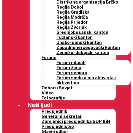
Distriktna organizacija Brčko
Regija Doboj
Regija Gradiška
Regija Modriča
Regija Prijedor
Regija Zvornik
Srednjobosanski kanton
Tuzlanski kanton
Unsko-sanski kanton
Zapadnohercegovački kanton
Zeničko-dobojski kanton
Forumi
Forum mladih
Forum žena
Forum seniora
Forum sindikalnih aktivista i
aktivistica
Odbori i Savjeti
Video
Fotografije
Naši ljudi
Predsjednik
Generalni sekretar
Zamjenici predsjednika SDP BiH
Predsjedništvo
Glavni odbor