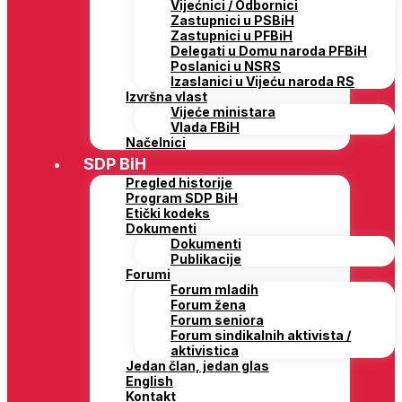
Vijećnici / Odbornici
Zastupnici u PSBiH
Zastupnici u PFBiH
Delegati u Domu naroda PFBiH
Poslanici u NSRS
Izaslanici u Vijeću naroda RS
Izvršna vlast
Vijeće ministara
Vlada FBiH
Načelnici
SDP BiH
Pregled historije
Program SDP BiH
Etički kodeks
Dokumenti
Dokumenti
Publikacije
Forumi
Forum mladih
Forum žena
Forum seniora
Forum sindikalnih aktivista /
aktivistica
Jedan član, jedan glas
English
Kontakt