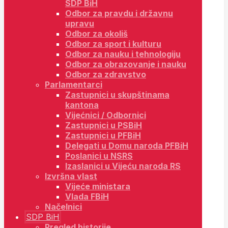
SDP BiH
Odbor za pravdu i državnu
upravu
Odbor za okoliš
Odbor za sport i kulturu
Odbor za nauku i tehnologiju
Odbor za obrazovanje i nauku
Odbor za zdravstvo
Parlamentarci
Zastupnici u skupštinama
kantona
Vijećnici / Odbornici
Zastupnici u PSBiH
Zastupnici u PFBiH
Delegati u Domu naroda PFBiH
Poslanici u NSRS
Izaslanici u Vijeću naroda RS
Izvršna vlast
Vijeće ministara
Vlada FBiH
Načelnici
SDP BiH
Pregled historije