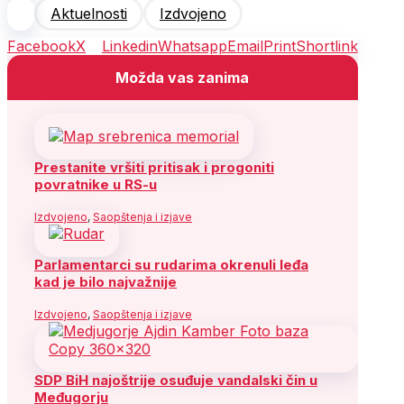
Aktuelnosti
Izdvojeno
Facebook
X
Linkedin
Whatsapp
Email
Print
Shortlink
Možda vas zanima
Prestanite vršiti pritisak i progoniti
povratnike u RS-u
Izdvojeno
,
Saopštenja i izjave
Parlamentarci su rudarima okrenuli leđa
kad je bilo najvažnije
Izdvojeno
,
Saopštenja i izjave
SDP BiH najoštrije osuđuje vandalski čin u
Međugorju