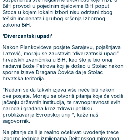
BiH provodi u pojedinim dijelovima BiH poput
Stoca u kojem lokalni izbori nisu održani zbog
teških incidenata i grubog kršenja Izbornog
zakona BiH.
‘Diverzantski upadi’
Nakon Plenkovićeve posjete Sarajevu, pojašnjava
Lazović, moraju se zaustaviti “diverzatnski upadi”
hrvatskih zvaničnika u BiH, kao što je bio onaj
nedavni Bože Petrova koji je došao u Stolac nakon
sporne izjave Dragana Čovića da je Stolac
hrvatska teritorija.
“Nadam se da takvih izjava više neće biti nakon
ove posjete. Moraju se otvoriti pitanja koje će voditi
jačanju državnih institucija, te ravnopravnosti svih
naroda i građana kroz zdravu politiku
probližavanja Evropskoj uniji “, kaže naš
sagovornik.
Na pitanje da li je realno očekivati uvođenje treće
izborne jedinice izmijenama Dejtonskog mirovnog