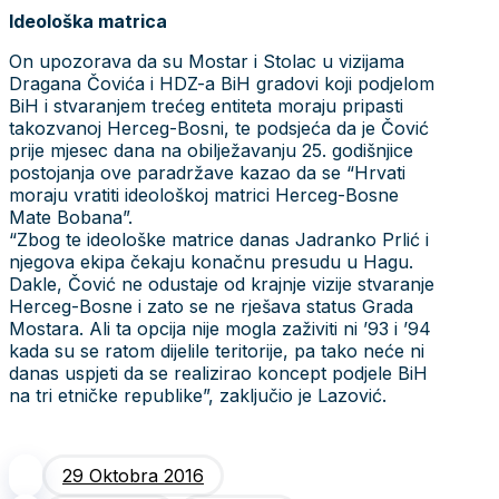
Ideološka matrica
On upozorava da su Mostar i Stolac u vizijama
Dragana Čovića i HDZ-a BiH gradovi koji podjelom
BiH i stvaranjem trećeg entiteta moraju pripasti
takozvanoj Herceg-Bosni, te podsjeća da je Čović
prije mjesec dana na obilježavanju 25. godišnjice
postojanja ove paradržave kazao da se “Hrvati
moraju vratiti ideološkoj matrici Herceg-Bosne
Mate Bobana”.
“Zbog te ideološke matrice danas Jadranko Prlić i
njegova ekipa čekaju konačnu presudu u Hagu.
Dakle, Čović ne odustaje od krajnje vizije stvaranje
Herceg-Bosne i zato se ne rješava status Grada
Mostara. Ali ta opcija nije mogla zaživiti ni ’93 i ’94
kada su se ratom dijelile teritorije, pa tako neće ni
danas uspjeti da se realizirao koncept podjele BiH
na tri etničke republike”, zaključio je Lazović.
29 Oktobra 2016