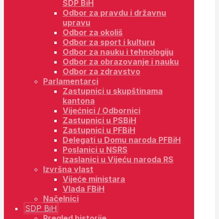
SDP BiH
Odbor za pravdu i državnu
upravu
Odbor za okoliš
Odbor za sport i kulturu
Odbor za nauku i tehnologiju
Odbor za obrazovanje i nauku
Odbor za zdravstvo
Parlamentarci
Zastupnici u skupštinama
kantona
Vijećnici / Odbornici
Zastupnici u PSBiH
Zastupnici u PFBiH
Delegati u Domu naroda PFBiH
Poslanici u NSRS
Izaslanici u Vijeću naroda RS
Izvršna vlast
Vijeće ministara
Vlada FBiH
Načelnici
SDP BiH
Pregled historije