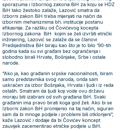
sporazuma i Izbornog zakona BiH za koju se HDZ
BiH tako žestoko zalaže, Lazović smatra da
Izborni zakon BiH treba mijenjati na način da
izbornim mehanizmima bh. institucije postanu
efikasnije. Za razliku od Čovićevog kocepta
Izbornog zakona BiH kojim se želi izvršiti etnički
inžinjering, Lazović se zalaže da se članovi
Predsjedništva BiH biraju kao što je to bilo ’90-tih
godina kada su svi građani bez ograničenja i
slobodno birali Hrvate, Bošnjake, Srbe i ostale
narode.
“Ako ja, kao građanin srpske nacionalnosti, biram
samo predstavnika svog naroda, onda sam
uskraćen za izbor Bošnjaka, Hrvata i ljudi i iz reda
ostalih. Smatram da ljudi koji vode ovu državu
moraju biti izabrani od svih građana BiH. Svaki
građanin ima pravo birati koga god želi. Ako bi se
Izborni zakon BiH promijenio na taj način, siguran
sam da bi mnoge podjele i problemi bili otklonjeni”,
kaže Lazović i dodaje da bi Čovićev koncept
zauvijek zacementirao etničke podjele u BiH.