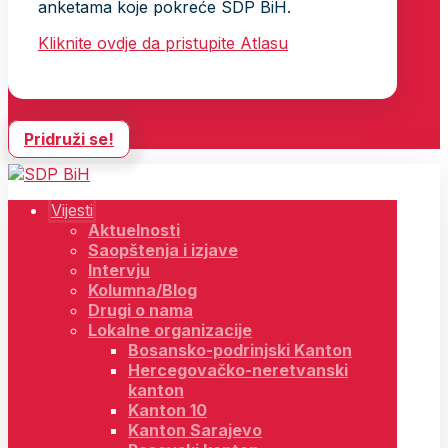
anketama koje pokreće SDP BiH.
Kliknite ovdje da pristupite Atlasu
Pridruži se!
Vijesti
Aktuelnosti
Saopštenja i izjave
Intervju
Kolumna/Blog
Drugi o nama
Lokalne organizacije
Bosansko-podrinjski Kanton
Hercegovačko-neretvanski
kanton
Kanton 10
Kanton Sarajevo