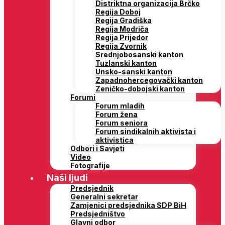
Distriktna organizacija Brčko
Regija Doboj
Regija Gradiška
Regija Modriča
Regija Prijedor
Regija Zvornik
Srednjobosanski kanton
Tuzlanski kanton
Unsko-sanski kanton
Zapadnohercegovački kanton
Zeničko-dobojski kanton
Forumi
Forum mladih
Forum žena
Forum seniora
Forum sindikalnih aktivista i
aktivistica
Odbori i Savjeti
Video
Fotografije
Naši ljudi
Predsjednik
Generalni sekretar
Zamjenici predsjednika SDP BiH
Predsjedništvo
Glavni odbor