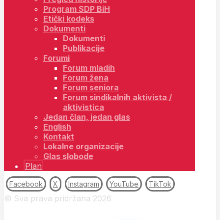
Program SDP BiH
Etički kodeks
Dokumenti
Dokumenti
Publikacije
Forumi
Forum mladih
Forum žena
Forum seniora
Forum sindikalnih aktivista /
aktivistica
Jedan član, jedan glas
English
Kontakt
Lokalne organizacije
Glas slobode
Plan
Facebook
X
Instagram
YouTube
TikTok
© Sva prava pridržana 2026