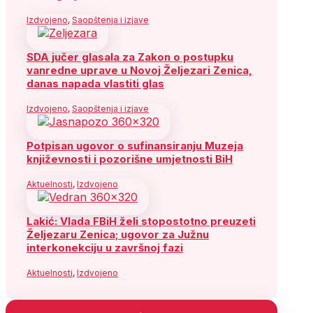
Izdvojeno
,
Saopštenja i izjave
SDA jučer glasala za Zakon o postupku
vanredne uprave u Novoj Željezari Zenica,
danas napada vlastiti glas
Izdvojeno
,
Saopštenja i izjave
Potpisan ugovor o sufinansiranju Muzeja
književnosti i pozorišne umjetnosti BiH
Aktuelnosti
,
Izdvojeno
Lakić: Vlada FBiH želi stopostotno preuzeti
Željezaru Zenica; ugovor za Južnu
interkonekciju u završnoj fazi
Aktuelnosti
,
Izdvojeno