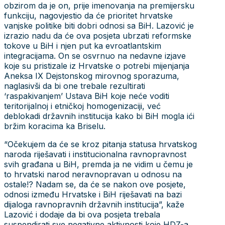
obzirom da je on, prije imenovanja na premijersku
funkciju, nagovjestio da će prioritet hrvatske
vanjske politike biti dobri odnosi sa BiH. Lazović je
izrazio nadu da će ova posjeta ubrzati reformske
tokove u BiH i njen put ka evroatlantskim
integracijama. On se osvrnuo na nedavne izjave
koje su pristizale iz Hrvatske o potrebi mijenjanja
Aneksa IX Dejstonskog mirovnog sporazuma,
naglasivši da bi one trebale rezultirati
‘raspakivanjem’ Ustava BiH koje neće voditi
teritorijalnoj i etničkoj homogenizaciji, već
deblokadi državnih institucija kako bi BiH mogla ići
bržim koracima ka Briselu.
“Očekujem da će se kroz pitanja statusa hrvatskog
naroda riješavati i institucionalna ravnopravnost
svih građana u BiH, premda ja ne vidim u čemu je
to hrvatski narod neravnopravan u odnosu na
ostale!? Nadam se, da će se nakon ove posjete,
odnosi između Hrvatske i BiH riješavati na bazi
dijaloga ravnopravnih državnih institucija”, kaže
Lazović i dodaje da bi ova posjeta trebala
suspendirati sve negativne aktivnosti koje HDZ-a