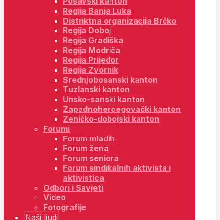
Posavski kanton
Regija Banja Luka
Distriktna organizacija Brčko
Regija Doboj
Regija Gradiška
Regija Modriča
Regija Prijedor
Regija Zvornik
Srednjobosanski kanton
Tuzlanski kanton
Unsko-sanski kanton
Zapadnohercegovački kanton
Zeničko-dobojski kanton
Forumi
Forum mladih
Forum žena
Forum seniora
Forum sindikalnih aktivista i
aktivistica
Odbori i Savjeti
Video
Fotografije
Naši ljudi