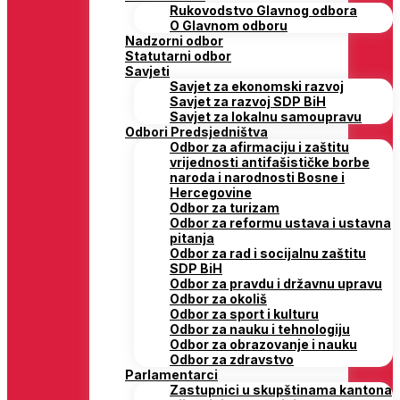
Rukovodstvo Glavnog odbora
O Glavnom odboru
Nadzorni odbor
Statutarni odbor
Savjeti
Savjet za ekonomski razvoj
Savjet za razvoj SDP BiH
Savjet za lokalnu samoupravu
Odbori Predsjedništva
Odbor za afirmaciju i zaštitu
vrijednosti antifašističke borbe
naroda i narodnosti Bosne i
Hercegovine
Odbor za turizam
Odbor za reformu ustava i ustavna
pitanja
Odbor za rad i socijalnu zaštitu
SDP BiH
Odbor za pravdu i državnu upravu
Odbor za okoliš
Odbor za sport i kulturu
Odbor za nauku i tehnologiju
Odbor za obrazovanje i nauku
Odbor za zdravstvo
Parlamentarci
Zastupnici u skupštinama kantona