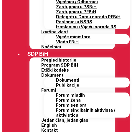
Vijećnici / Odbornici
Zastupnici u PSBiH
Zastupnici u PFBiH
Delegati u Domu naroda PFBiH
Poslanici u NSRS
Izaslanici u Vijeću naroda RS
Izvršna vlast
Vijeće ministara
Vlada FBiH
Načelnici
SDP BiH
Pregled historije
Program SDP BiH
Etički kodeks
Dokumenti
Dokumenti
Publikacije
Forumi
Forum mladih
Forum žena
Forum seniora
Forum sindikalnih aktivista /
aktivistica
Jedan član, jedan glas
English
Kontakt