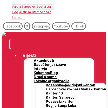
Partija Europskih Socijalista
Socijalistička Internacionala
English
Facebook
X
Instagram
YouTube
TikTok
Vijesti
Aktuelnosti
Saopštenja i izjave
Intervju
Kolumna/Blog
Drugi o nama
Lokalne organizacije
Bosansko-podrinjski Kanton
Hercegovačko-neretvanski kanton
Kanton 10
Kanton Sarajevo
Posavski kanton
Regija Banja Luka