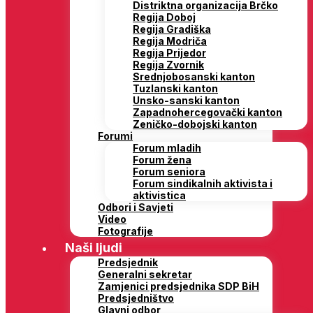
Distriktna organizacija Brčko
Regija Doboj
Regija Gradiška
Regija Modriča
Regija Prijedor
Regija Zvornik
Srednjobosanski kanton
Tuzlanski kanton
Unsko-sanski kanton
Zapadnohercegovački kanton
Zeničko-dobojski kanton
Forumi
Forum mladih
Forum žena
Forum seniora
Forum sindikalnih aktivista i
aktivistica
Odbori i Savjeti
Video
Fotografije
Naši ljudi
Predsjednik
Generalni sekretar
Zamjenici predsjednika SDP BiH
Predsjedništvo
Glavni odbor