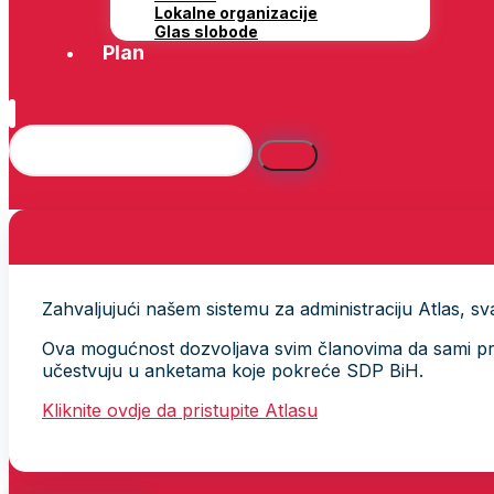
Lokalne organizacije
Glas slobode
Plan
Zahvaljujući našem sistemu za administraciju Atlas, svak
Ova mogućnost dozvoljava svim članovima da sami provj
učestvuju u anketama koje pokreće SDP BiH.
Kliknite ovdje da pristupite Atlasu