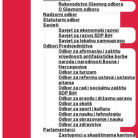
Rukovodstvo Glavnog odbora
O Glavnom odboru
Nadzorni odbor
Statutarni odbor
Savjeti
Savjet za ekonomski razvoj
Savjet za razvoj SDP BiH
Savjet za lokalnu samoupravu
Odbori Predsjedništva
Odbor za afirmaciju i zaštitu
vrijednosti antifašističke borbe
naroda i narodnosti Bosne i
Hercegovine
Odbor za turizam
Odbor za reformu ustava i ustavna
pitanja
Odbor za rad i socijalnu zaštitu
SDP BiH
Odbor za pravdu i državnu upravu
Odbor za okoliš
Odbor za sport i kulturu
Odbor za nauku i tehnologiju
Odbor za obrazovanje i nauku
Odbor za zdravstvo
Parlamentarci
Zastupnici u skupštinama kantona