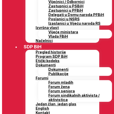
Vijećnici / Odbornici
Zastupnici u PSBiH
Zastupnici u PFBiH
Delegati u Domu naroda PFBiH
Poslanici u NSRS
Izaslanici u Vijeću naroda RS
Izvršna vlast
Vijeće ministara
Vlada FBiH
Načelnici
SDP BiH
Pregled historije
Program SDP BiH
Etički kodeks
Dokumenti
Dokumenti
Publikacije
Forumi
Forum mladih
Forum žena
Forum seniora
Forum sindikalnih aktivista /
aktivistica
Jedan član, jedan glas
English
Kontakt