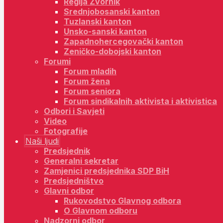
Regija Zvornik
Srednjobosanski kanton
Tuzlanski kanton
Unsko-sanski kanton
Zapadnohercegovački kanton
Zeničko-dobojski kanton
Forumi
Forum mladih
Forum žena
Forum seniora
Forum sindikalnih aktivista i aktivistica
Odbori i Savjeti
Video
Fotografije
Naši ljudi
Predsjednik
Generalni sekretar
Zamjenici predsjednika SDP BiH
Predsjedništvo
Glavni odbor
Rukovodstvo Glavnog odbora
O Glavnom odboru
Nadzorni odbor