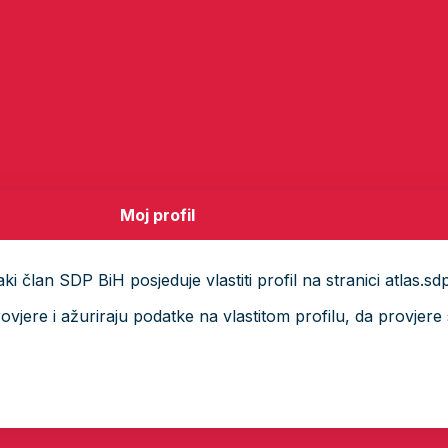
Moj profil
i član SDP BiH posjeduje vlastiti profil na stranici atlas.sd
ere i ažuriraju podatke na vlastitom profilu, da provjere s