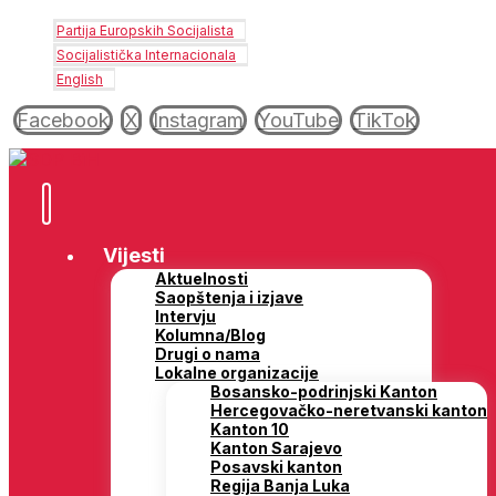
Partija Europskih Socijalista
Socijalistička Internacionala
English
Facebook
X
Instagram
YouTube
TikTok
Vijesti
Aktuelnosti
Saopštenja i izjave
Intervju
Kolumna/Blog
Drugi o nama
Lokalne organizacije
Bosansko-podrinjski Kanton
Hercegovačko-neretvanski kanton
Kanton 10
Kanton Sarajevo
Posavski kanton
Regija Banja Luka