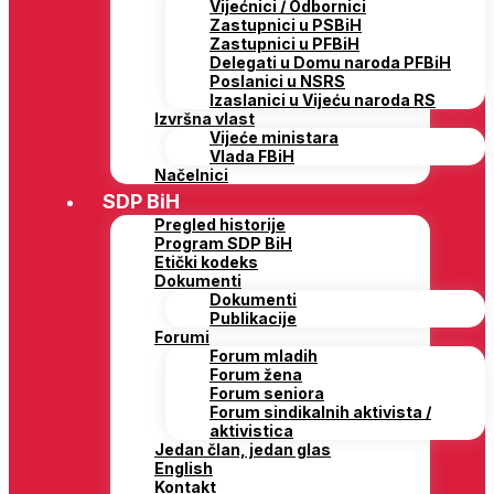
Vijećnici / Odbornici
Zastupnici u PSBiH
Zastupnici u PFBiH
Delegati u Domu naroda PFBiH
Poslanici u NSRS
Izaslanici u Vijeću naroda RS
Izvršna vlast
Vijeće ministara
Vlada FBiH
Načelnici
SDP BiH
Pregled historije
Program SDP BiH
Etički kodeks
Dokumenti
Dokumenti
Publikacije
Forumi
Forum mladih
Forum žena
Forum seniora
Forum sindikalnih aktivista /
aktivistica
Jedan član, jedan glas
English
Kontakt