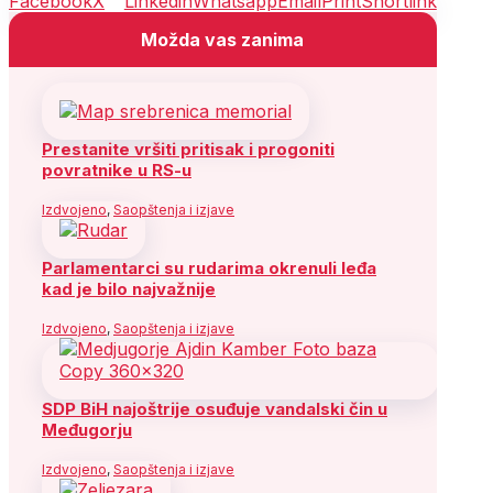
Facebook
X
Linkedin
Whatsapp
Email
Print
Shortlink
Možda vas zanima
Prestanite vršiti pritisak i progoniti
povratnike u RS-u
Izdvojeno
,
Saopštenja i izjave
Parlamentarci su rudarima okrenuli leđa
kad je bilo najvažnije
Izdvojeno
,
Saopštenja i izjave
SDP BiH najoštrije osuđuje vandalski čin u
Međugorju
Izdvojeno
,
Saopštenja i izjave