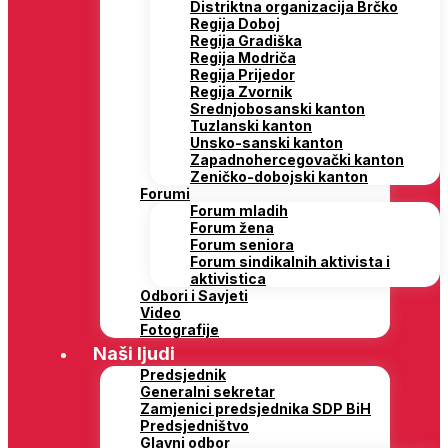
Distriktna organizacija Brčko
Regija Doboj
Regija Gradiška
Regija Modriča
Regija Prijedor
Regija Zvornik
Srednjobosanski kanton
Tuzlanski kanton
Unsko-sanski kanton
Zapadnohercegovački kanton
Zeničko-dobojski kanton
Forumi
Forum mladih
Forum žena
Forum seniora
Forum sindikalnih aktivista i
aktivistica
Odbori i Savjeti
Video
Fotografije
Naši ljudi
Predsjednik
Generalni sekretar
Zamjenici predsjednika SDP BiH
Predsjedništvo
Glavni odbor