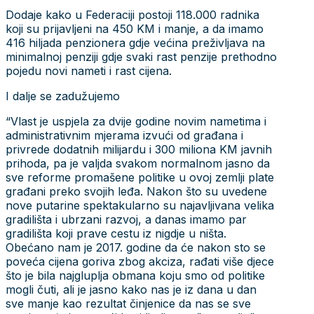
Dodaje kako u Federaciji postoji 118.000 radnika
koji su prijavljeni na 450 KM i manje, a da imamo
416 hiljada penzionera gdje većina preživljava na
minimalnoj penziji gdje svaki rast penzije prethodno
pojedu novi nameti i rast cijena.
I dalje se zadužujemo
“Vlast je uspjela za dvije godine novim nametima i
administrativnim mjerama izvući od građana i
privrede dodatnih milijardu i 300 miliona KM javnih
prihoda, pa je valjda svakom normalnom jasno da
sve reforme promašene politike u ovoj zemlji plate
građani preko svojih leđa. Nakon što su uvedene
nove putarine spektakularno su najavljivana velika
gradilišta i ubrzani razvoj, a danas imamo par
gradilišta koji prave cestu iz nigdje u ništa.
Obećano nam je 2017. godine da će nakon sto se
poveća cijena goriva zbog akciza, rađati više djece
što je bila najgluplja obmana koju smo od politike
mogli čuti, ali je jasno kako nas je iz dana u dan
sve manje kao rezultat činjenice da nas se sve