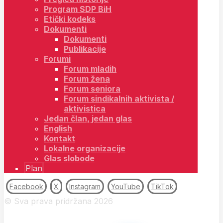
Program SDP BiH
Etički kodeks
Dokumenti
Dokumenti
Publikacije
Forumi
Forum mladih
Forum žena
Forum seniora
Forum sindikalnih aktivista /
aktivistica
Jedan član, jedan glas
English
Kontakt
Lokalne organizacije
Glas slobode
Plan
Facebook
X
Instagram
YouTube
TikTok
© Sva prava pridržana 2026