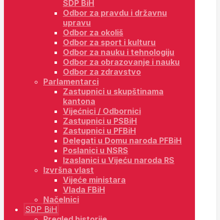
SDP BiH
Odbor za pravdu i državnu
upravu
Odbor za okoliš
Odbor za sport i kulturu
Odbor za nauku i tehnologiju
Odbor za obrazovanje i nauku
Odbor za zdravstvo
Parlamentarci
Zastupnici u skupštinama
kantona
Vijećnici / Odbornici
Zastupnici u PSBiH
Zastupnici u PFBiH
Delegati u Domu naroda PFBiH
Poslanici u NSRS
Izaslanici u Vijeću naroda RS
Izvršna vlast
Vijeće ministara
Vlada FBiH
Načelnici
SDP BiH
Pregled historije