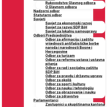
Rukovodstvo Glavnog odbora
O Glavnom odboru
Nadzorni odbor
Statutarni odbor
Savjeti
Savjet za ekonomski razvoj
Savjet za razvoj SDP BiH
Savjet za lokalnu samoupravu
Odbori Predsjedništva
Odbor za afirmaciju i zaštitu
vrijednosti antifašističke borbe
naroda i narodnosti Bosne i
Hercegovine
Odbor za turizam
Odbor za reformu ustava i ustavna
pitanja
Odbor za rad i socijalnu zaštitu
SDP BiH
Odbor za pravdu i državnu upravu
Odbor za okoliš
Odbor za sport i kulturu
Odbor za nauku i tehnologiju
Odbor za obrazovanje i nauku
Odbor za zdravstvo
Parlamentarci
Zastupnici u skupštinama kantona