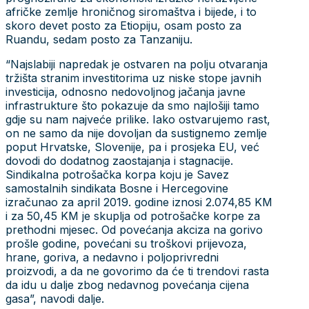
afričke zemlje hroničnog siromaštva i bijede, i to
skoro devet posto za Etiopiju, osam posto za
Ruandu, sedam posto za Tanzaniju.
“Najslabiji napredak je ostvaren na polju otvaranja
tržišta stranim investitorima uz niske stope javnih
investicija, odnosno nedovoljnog jačanja javne
infrastrukture što pokazuje da smo najlošiji tamo
gdje su nam najveće prilike. Iako ostvarujemo rast,
on ne samo da nije dovoljan da sustignemo zemlje
poput Hrvatske, Slovenije, pa i prosjeka EU, već
dovodi do dodatnog zaostajanja i stagnacije.
Sindikalna potrošačka korpa koju je Savez
samostalnih sindikata Bosne i Hercegovine
izračunao za april 2019. godine iznosi 2.074,85 KM
i za 50,45 KM je skuplja od potrošačke korpe za
prethodni mjesec. Od povećanja akciza na gorivo
prošle godine, povećani su troškovi prijevoza,
hrane, goriva, a nedavno i poljoprivredni
proizvodi, a da ne govorimo da će ti trendovi rasta
da idu u dalje zbog nedavnog povećanja cijena
gasa”, navodi dalje.