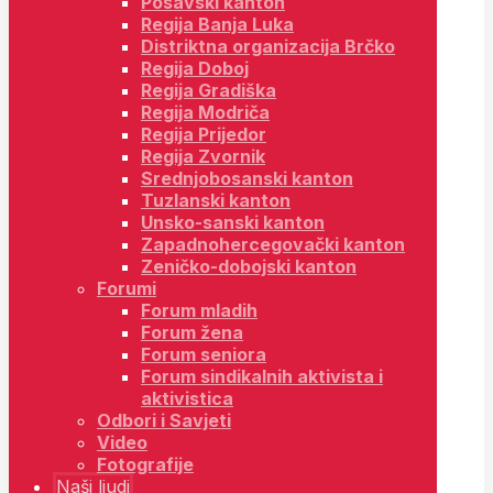
Posavski kanton
Regija Banja Luka
Distriktna organizacija Brčko
Regija Doboj
Regija Gradiška
Regija Modriča
Regija Prijedor
Regija Zvornik
Srednjobosanski kanton
Tuzlanski kanton
Unsko-sanski kanton
Zapadnohercegovački kanton
Zeničko-dobojski kanton
Forumi
Forum mladih
Forum žena
Forum seniora
Forum sindikalnih aktivista i
aktivistica
Odbori i Savjeti
Video
Fotografije
Naši ljudi