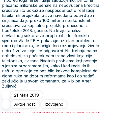
“I pored toga mi se i dalje zadužujemo, pri tome
plaćamo milionske penale na nepovučena kreditna
sredstva što pokazuje nesposobnost u realizaciji
kapitalnih projekata, a sve navedeno potvrđuje i
činjenica da je preko 100 miliona neiskorištenih
sredstava za kapitalne projekte preneseno iz
budžetske 2018. godine. Na kraju, analiza
nevladinog sektora za broj hitnih i telefonskih
sjednica Vlade FBiH pokazuje ozbiljan problem u
radu i planiranju, te očigledno razumijevanju života
u društvu za koje ste odgovorni. Ne trebaju nama
nobelovci, za početak nam treba vlast koja nije
telefonska, svjesna životnih problema koji postoje
s jasnim programom šta, kako i kad raditi da ih
rješi, a opozicija će bez bilo kakvog kompleksa da
digne ruke na dobrim reformama kao i do sada”,
zaključio je u svom komentaru za Klix.ba Aner
Žuljević.
21 Maja 2019
Aktuelnosti
Izdvojeno