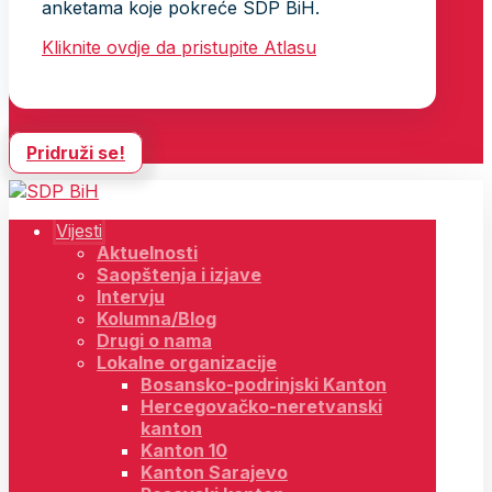
anketama koje pokreće SDP BiH.
Kliknite ovdje da pristupite Atlasu
Pridruži se!
Vijesti
Aktuelnosti
Saopštenja i izjave
Intervju
Kolumna/Blog
Drugi o nama
Lokalne organizacije
Bosansko-podrinjski Kanton
Hercegovačko-neretvanski
kanton
Kanton 10
Kanton Sarajevo