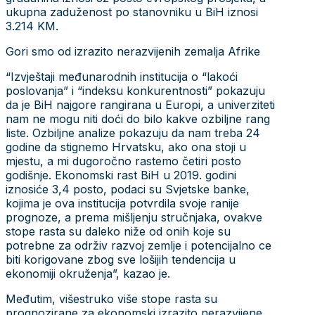
ukupna zaduženost po stanovniku u BiH iznosi
3.214 KM.
Gori smo od izrazito nerazvijenih zemalja Afrike
“Izvještaji međunarodnih institucija o “lakoći
poslovanja” i “indeksu konkurentnosti” pokazuju
da je BiH najgore rangirana u Europi, a univerziteti
nam ne mogu niti doći do bilo kakve ozbiljne rang
liste. Ozbiljne analize pokazuju da nam treba 24
godine da stignemo Hrvatsku, ako ona stoji u
mjestu, a mi dugoročno rastemo četiri posto
godišnje. Ekonomski rast BiH u 2019. godini
iznosiće 3,4 posto, podaci su Svjetske banke,
kojima je ova institucija potvrdila svoje ranije
prognoze, a prema mišljenju stručnjaka, ovakve
stope rasta su daleko niže od onih koje su
potrebne za održiv razvoj zemlje i potencijalno ce
biti korigovane zbog sve lošijih tendencija u
ekonomiji okruženja”, kazao je.
Međutim, višestruko više stope rasta su
prognozirane za ekonomski izrazito nerazvijene