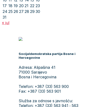
10
11
12
13
14
15
16
17
18
19
20
21
22
23
24
25
26
27
28
29
30
31
« jul
Socijaldemokratska partija Bosne i
Hercegovine
Adresa: Alipašina 41
71000 Sarajevo
Bosna i Hercegovina
Telefon: +387 (33) 563 900
Fax: +387 (33) 563 901
Služba za odnose s javnošću:
Telefon: +387 (33) 563 941 ; 563