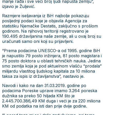
manje rađa i sve veći broj ljudi napušta zemlju”,
izjavio je Žuljević.
Razmjere iseljavanja iz BiH najbolje pokazuju
posljednji podaci koje je objavila Agencija za
statistiku Njemačke Destatis, zaključno s prošlom
godinom. Na njihovoj teritoriji registrovano je
190.495 državljanina naše zemlje, ali u ovaj broj su
uračunati samo oni koji su prijavljeni.
“Prema podacima UNESCO-a od 1995. godine BiH
je napustilo 79 posto inžinjera, 81 posto magistara i
75 posto doktora u oblasti tehničkih nauka. Jedina
smo zemlja koja je pod aktuelnom vlašću “prodala”
milijardu vlastitog ljudskog kapitala za 10 miliona
taksa za ispis iz državljanstva”, nastavio je.
Navodi i kako na dan 31.03.2019. godine po
podacima Poreske uprave imamo 3.264 poreska
dužnika sa preko 50 hiljada KM što je
2.445.700.386,49 KM duga i veći je za 220 miliona
KM od podatka na isti dan prije dvije godine.