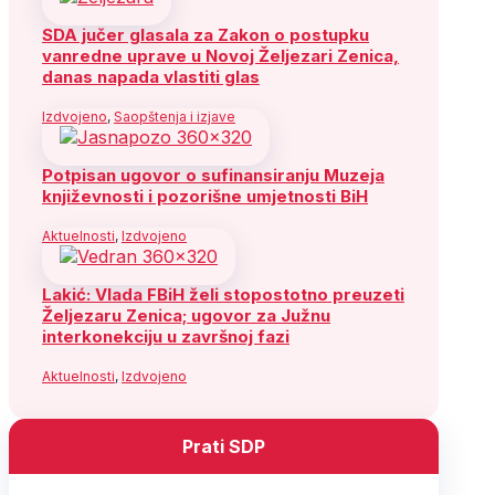
SDA jučer glasala za Zakon o postupku
vanredne uprave u Novoj Željezari Zenica,
danas napada vlastiti glas
Izdvojeno
,
Saopštenja i izjave
Potpisan ugovor o sufinansiranju Muzeja
književnosti i pozorišne umjetnosti BiH
Aktuelnosti
,
Izdvojeno
Lakić: Vlada FBiH želi stopostotno preuzeti
Željezaru Zenica; ugovor za Južnu
interkonekciju u završnoj fazi
Aktuelnosti
,
Izdvojeno
Prati SDP