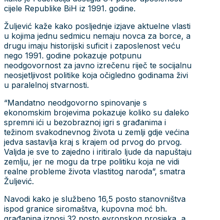
cijele Republike BiH iz 1991. godine.
Žuljević kaže kako posljednje izjave aktuelne vlasti
u kojima jednu sedmicu nemaju novca za borce, a
drugu imaju historijski suficit i zaposlenost veću
nego 1991. godine pokazuje potpunu
neodgovornost za javno izrečenu riječ te socijalnu
neosjetljivost politike koja očigledno godinama živi
u paralelnoj stvarnosti.
“Mandatno neodgovorno spinovanje s
ekonomskim brojevima pokazuje koliko su daleko
spremni ići u bezobraznoj igri s građanima i
težinom svakodnevnog života u zemlji gdje većina
jedva sastavlja kraj s krajem od prvog do prvog.
Valjda je sve to zajedno i iritiralo ljude da napuštaju
zemlju, jer ne mogu da trpe politiku koja ne vidi
realne probleme života vlastitog naroda”, smatra
Žuljević.
Navodi kako je službeno 16,5 posto stanovništva
ispod granice siromaštva, kupovna moć bh.
građanina iznosi 32 posto evropskog prosjeka, a