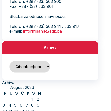
Telefon: +387 (33) 563 900
Fax: +387 (33) 563 901
Služba za odnose s javnošću:
Telefon: +387 (33) 563 941 ; 563 917
e-mail:
informisanje@sdp.ba
Arhiva
Arhiva
Arhiva
August 2026
P
U
S
Č
P
S
N
1
2
3
4
5
6
7
8
9