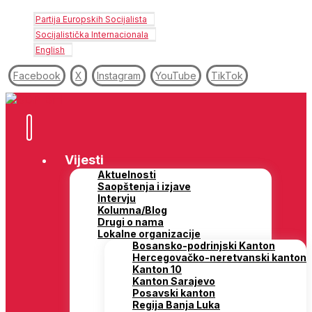
Partija Europskih Socijalista
Socijalistička Internacionala
English
Facebook
X
Instagram
YouTube
TikTok
Vijesti
Aktuelnosti
Saopštenja i izjave
Intervju
Kolumna/Blog
Drugi o nama
Lokalne organizacije
Bosansko-podrinjski Kanton
Hercegovačko-neretvanski kanton
Kanton 10
Kanton Sarajevo
Posavski kanton
Regija Banja Luka