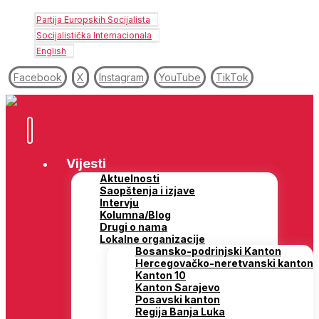
Partija Europskih Socijalista
Socijalistička Internacionala
English
Facebook
X
Instagram
YouTube
TikTok
Vijesti
Aktuelnosti
Saopštenja i izjave
Intervju
Kolumna/Blog
Drugi o nama
Lokalne organizacije
Bosansko-podrinjski Kanton
Hercegovačko-neretvanski kanton
Kanton 10
Kanton Sarajevo
Posavski kanton
Regija Banja Luka