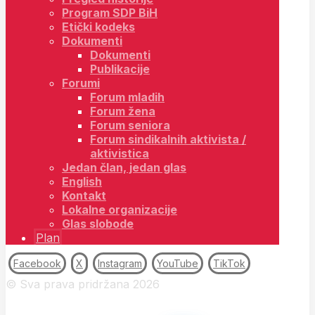
Program SDP BiH
Etički kodeks
Dokumenti
Dokumenti
Publikacije
Forumi
Forum mladih
Forum žena
Forum seniora
Forum sindikalnih aktivista /
aktivistica
Jedan član, jedan glas
English
Kontakt
Lokalne organizacije
Glas slobode
Plan
Facebook
X
Instagram
YouTube
TikTok
© Sva prava pridržana 2026