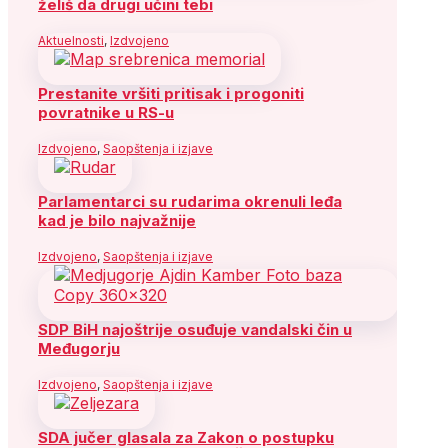
želiš da drugi učini tebi
Aktuelnosti
,
Izdvojeno
Prestanite vršiti pritisak i progoniti
povratnike u RS-u
Izdvojeno
,
Saopštenja i izjave
Parlamentarci su rudarima okrenuli leđa
kad je bilo najvažnije
Izdvojeno
,
Saopštenja i izjave
SDP BiH najoštrije osuđuje vandalski čin u
Međugorju
Izdvojeno
,
Saopštenja i izjave
SDA jučer glasala za Zakon o postupku