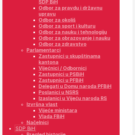
SDP BiH
Odbor za pravdu i državnu
upravu
Odbor za okoliš
Odbor za sport i kulturu
Odbor za nauku i tehnologiju
Odbor za obrazovanje i nauku
Odbor za zdravstvo
Parlamentarci
Zastupnici u skupštinama
kantona
Vijećnici / Odbornici
Zastupnici u PSBiH
Zastupnici u PFBiH
Delegati u Domu naroda PFBiH
Poslanici u NSRS
Izaslanici u Vijeću naroda RS
Izvršna vlast
Vijeće ministara
Vlada FBiH
Načelnici
SDP BiH
Pregled historije