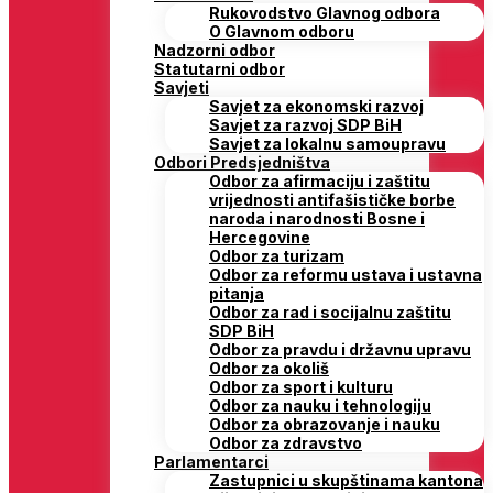
Rukovodstvo Glavnog odbora
O Glavnom odboru
Nadzorni odbor
Statutarni odbor
Savjeti
Savjet za ekonomski razvoj
Savjet za razvoj SDP BiH
Savjet za lokalnu samoupravu
Odbori Predsjedništva
Odbor za afirmaciju i zaštitu
vrijednosti antifašističke borbe
naroda i narodnosti Bosne i
Hercegovine
Odbor za turizam
Odbor za reformu ustava i ustavna
pitanja
Odbor za rad i socijalnu zaštitu
SDP BiH
Odbor za pravdu i državnu upravu
Odbor za okoliš
Odbor za sport i kulturu
Odbor za nauku i tehnologiju
Odbor za obrazovanje i nauku
Odbor za zdravstvo
Parlamentarci
Zastupnici u skupštinama kantona