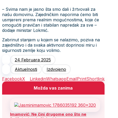
– Svima nam je jasno šta smo dali i žrtvovali za
našu domovinu. Zajedničkim naporima ćemo biti
usmjereni prema realnim mogućnostima, koje će
omogućiti pravičan i stabilan napredak za sve –
dodaje ministar Lokmić.
Zabrinut stanjem u kojem se nalazimo, poziva na
zajedništvo i da svaka aktivnost doprinosi miru i
sigurnosti zemlje koju volimo.
24 Februara 2025
Aktuelnosti
Izdvojeno
Facebook
X
Linkedin
Whatsapp
Email
Print
Shortlink
Možda vas zanima
Imamović: Ne čini drugome ono što ne