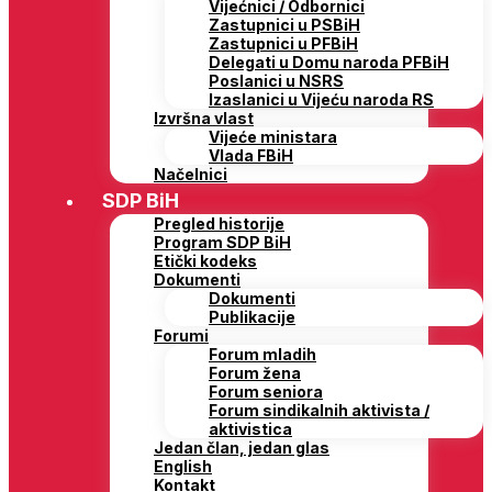
Vijećnici / Odbornici
Zastupnici u PSBiH
Zastupnici u PFBiH
Delegati u Domu naroda PFBiH
Poslanici u NSRS
Izaslanici u Vijeću naroda RS
Izvršna vlast
Vijeće ministara
Vlada FBiH
Načelnici
SDP BiH
Pregled historije
Program SDP BiH
Etički kodeks
Dokumenti
Dokumenti
Publikacije
Forumi
Forum mladih
Forum žena
Forum seniora
Forum sindikalnih aktivista /
aktivistica
Jedan član, jedan glas
English
Kontakt