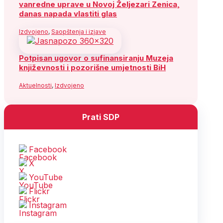
vanredne uprave u Novoj Željezari Zenica,
danas napada vlastiti glas
Izdvojeno
,
Saopštenja i izjave
Potpisan ugovor o sufinansiranju Muzeja
književnosti i pozorišne umjetnosti BiH
Aktuelnosti
,
Izdvojeno
Prati SDP
Facebook
X
YouTube
Flickr
Instagram