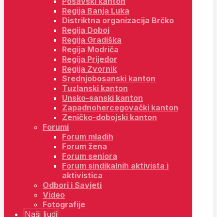
Posavski kanton
Regija Banja Luka
Distriktna organizacija Brčko
Regija Doboj
Regija Gradiška
Regija Modriča
Regija Prijedor
Regija Zvornik
Srednjobosanski kanton
Tuzlanski kanton
Unsko-sanski kanton
Zapadnohercegovački kanton
Zeničko-dobojski kanton
Forumi
Forum mladih
Forum žena
Forum seniora
Forum sindikalnih aktivista i
aktivistica
Odbori i Savjeti
Video
Fotografije
Naši ljudi