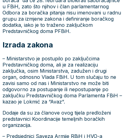
boraca“ da će 28. februara blokirati saobraćajnice
u FBiH, zato što njihov i član parlamentarnog
Odbora za boračka pitanja nisu imenovani u radnu
grupu za izmjene zakona i definiranje boračkog
dodatka, iako je to traženo zaključkom
Predstavničkog doma PFBiH.
Izrada zakona
– Ministarstvo je postupilo po zaključcima
Predstavničkog doma, ali je za realizaciju
zaključka, osim Ministarstva, zadužen i drugi
organ, odnosno Vlada FBiH. U tom slučaju to ne
zavisi samo od nas i Ministarstvo ne može biti
odgovorno za postupanje ili nepostupanje po
zaključku Predstavničkog doma Parlamenta FBiH –
kazao je Lokmić za “Avaz“.
Dodaje da su za članove ovog tijela predloženi
predstavnici Koordinacije temeljnih boračkih
organizacija.
– Predsjednici Saveza Armije RBiH i HVO-a