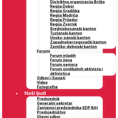
Distriktna organizacija Brčko
Regija Doboj
Regija Gradiška
Regija Modriča
Regija Prijedor
Regija Zvornik
Srednjobosanski kanton
Tuzlanski kanton
Unsko-sanski kanton
Zapadnohercegovački kanton
Zeničko-dobojski kanton
Forumi
Forum mladih
Forum žena
Forum seniora
Forum sindikalnih aktivista i
aktivistica
Odbori i Savjeti
Video
Fotografije
Naši ljudi
Predsjednik
Generalni sekretar
Zamjenici predsjednika SDP BiH
Predsjedništvo
Glavni odbor