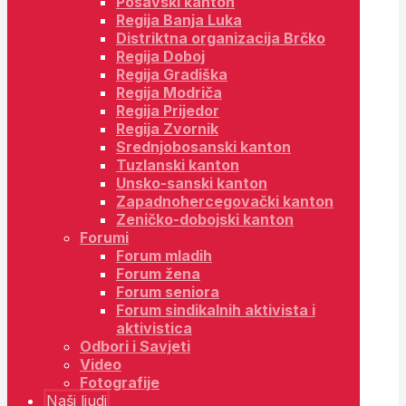
Posavski kanton
Regija Banja Luka
Distriktna organizacija Brčko
Regija Doboj
Regija Gradiška
Regija Modriča
Regija Prijedor
Regija Zvornik
Srednjobosanski kanton
Tuzlanski kanton
Unsko-sanski kanton
Zapadnohercegovački kanton
Zeničko-dobojski kanton
Forumi
Forum mladih
Forum žena
Forum seniora
Forum sindikalnih aktivista i
aktivistica
Odbori i Savjeti
Video
Fotografije
Naši ljudi