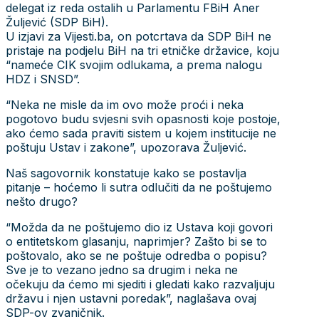
delegat iz reda ostalih u Parlamentu FBiH Aner
Žuljević (SDP BiH).
U izjavi za Vijesti.ba, on potcrtava da SDP BiH ne
pristaje na podjelu BiH na tri etničke državice, koju
“nameće CIK svojim odlukama, a prema nalogu
HDZ i SNSD”.
“Neka ne misle da im ovo može proći i neka
pogotovo budu svjesni svih opasnosti koje postoje,
ako ćemo sada praviti sistem u kojem institucije ne
poštuju Ustav i zakone”, upozorava Žuljević.
Naš sagovornik konstatuje kako se postavlja
pitanje – hoćemo li sutra odlučiti da ne poštujemo
nešto drugo?
“Možda da ne poštujemo dio iz Ustava koji govori
o entitetskom glasanju, naprimjer? Zašto bi se to
poštovalo, ako se ne poštuje odredba o popisu?
Sve je to vezano jedno sa drugim i neka ne
očekuju da ćemo mi sjediti i gledati kako razvaljuju
državu i njen ustavni poredak”, naglašava ovaj
SDP-ov zvaničnik.