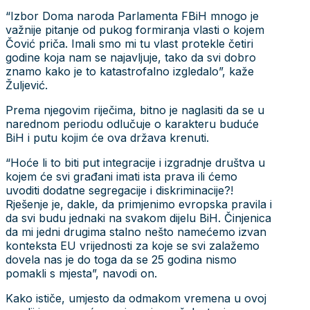
“Izbor Doma naroda Parlamenta FBiH mnogo je
važnije pitanje od pukog formiranja vlasti o kojem
Čović priča. Imali smo mi tu vlast protekle četiri
godine koja nam se najavljuje, tako da svi dobro
znamo kako je to katastrofalno izgledalo”, kaže
Žuljević.
Prema njegovim riječima, bitno je naglasiti da se u
narednom periodu odlučuje o karakteru buduće
BiH i putu kojim će ova država krenuti.
“Hoće li to biti put integracije i izgradnje društva u
kojem će svi građani imati ista prava ili ćemo
uvoditi dodatne segregacije i diskriminacije?!
Rješenje je, dakle, da primjenimo evropska pravila i
da svi budu jednaki na svakom dijelu BiH. Činjenica
da mi jedni drugima stalno nešto namećemo izvan
konteksta EU vrijednosti za koje se svi zalažemo
dovela nas je do toga da se 25 godina nismo
pomakli s mjesta”, navodi on.
Kako ističe, umjesto da odmakom vremena u ovoj