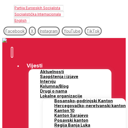
Partija Europskih Socijalista
Socijalistička Internacionala
English
Facebook
X
Instagram
YouTube
TikTok
Vijesti
Aktuelnosti
Saopštenja i izjave
Intervju
Kolumna/Blog
Drugi o nama
Lokalne organizacije
Bosansko-podrinjski Kanton
Hercegovačko-neretvanski kanton
Kanton 10
Kanton Sarajevo
Posavski kanton
Regija Banja Luka