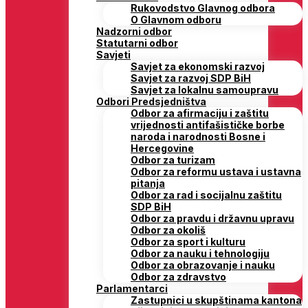
Rukovodstvo Glavnog odbora
O Glavnom odboru
Nadzorni odbor
Statutarni odbor
Savjeti
Savjet za ekonomski razvoj
Savjet za razvoj SDP BiH
Savjet za lokalnu samoupravu
Odbori Predsjedništva
Odbor za afirmaciju i zaštitu
vrijednosti antifašističke borbe
naroda i narodnosti Bosne i
Hercegovine
Odbor za turizam
Odbor za reformu ustava i ustavna
pitanja
Odbor za rad i socijalnu zaštitu
SDP BiH
Odbor za pravdu i državnu upravu
Odbor za okoliš
Odbor za sport i kulturu
Odbor za nauku i tehnologiju
Odbor za obrazovanje i nauku
Odbor za zdravstvo
Parlamentarci
Zastupnici u skupštinama kantona