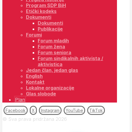
Program SDP BiH
Etički kodeks
Dokumenti
Dokumenti
Publikacije
Forumi
Forum mladih
Forum žena
Forum seniora
Forum sindikalnih aktivista /
aktivistica
Jedan član, jedan glas
English
Kontakt
Lokalne organizacije
Glas slobode
Plan
Facebook
X
Instagram
YouTube
TikTok
© Sva prava pridržana 2026