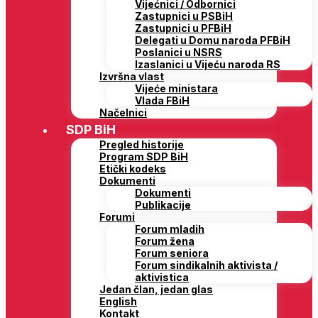
Vijećnici / Odbornici
Zastupnici u PSBiH
Zastupnici u PFBiH
Delegati u Domu naroda PFBiH
Poslanici u NSRS
Izaslanici u Vijeću naroda RS
Izvršna vlast
Vijeće ministara
Vlada FBiH
Načelnici
SDP BiH
Pregled historije
Program SDP BiH
Etički kodeks
Dokumenti
Dokumenti
Publikacije
Forumi
Forum mladih
Forum žena
Forum seniora
Forum sindikalnih aktivista /
aktivistica
Jedan član, jedan glas
English
Kontakt