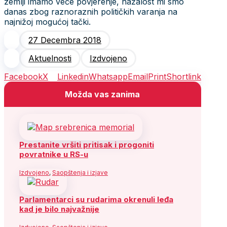
zemlji imamo veće povjerenje, nažalost mi smo
danas zbog raznoraznih političkih varanja na
najnižoj mogućoj tački.
27 Decembra 2018
Aktuelnosti
Izdvojeno
Facebook
X
Linkedin
Whatsapp
Email
Print
Shortlink
Možda vas zanima
Prestanite vršiti pritisak i progoniti
povratnike u RS-u
Izdvojeno
,
Saopštenja i izjave
Parlamentarci su rudarima okrenuli leđa
kad je bilo najvažnije