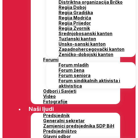
Distriktna organizacija Brčko
Regija Doboj
Regija Gradiška
Regija Modriča
Regija Prijedor
Regija Zvornik
Srednjobosanski kanton
Tuzlanski kanton
Unsko-sanski kanton
Zapadnohercegovački kanton
Zeničko-dobojski kanton
Forumi
Forum mladih
Forum žena
Forum seniora
Forum sindikalnih aktivista i
aktivistica
Odbori i Savjeti
Video
Fotografije
Naši ljudi
Predsjednik
Generalni sekretar
Zamjenici predsjednika SDP BiH
Predsjedništvo
Glavni odbor