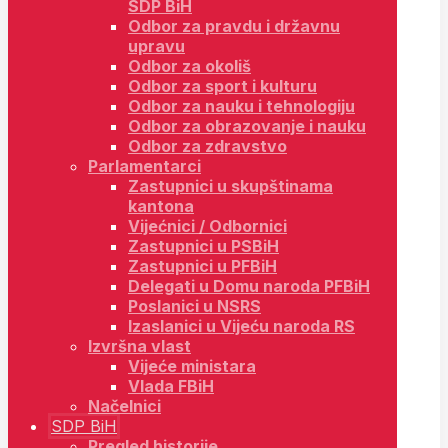
SDP BiH
Odbor za pravdu i državnu
upravu
Odbor za okoliš
Odbor za sport i kulturu
Odbor za nauku i tehnologiju
Odbor za obrazovanje i nauku
Odbor za zdravstvo
Parlamentarci
Zastupnici u skupštinama
kantona
Vijećnici / Odbornici
Zastupnici u PSBiH
Zastupnici u PFBiH
Delegati u Domu naroda PFBiH
Poslanici u NSRS
Izaslanici u Vijeću naroda RS
Izvršna vlast
Vijeće ministara
Vlada FBiH
Načelnici
SDP BiH
Pregled historije