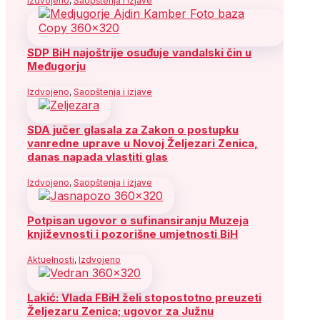
Izdvojeno
,
Saopštenja i izjave
SDP BiH najoštrije osuđuje vandalski čin u
Međugorju
Izdvojeno
,
Saopštenja i izjave
SDA jučer glasala za Zakon o postupku
vanredne uprave u Novoj Željezari Zenica,
danas napada vlastiti glas
Izdvojeno
,
Saopštenja i izjave
Potpisan ugovor o sufinansiranju Muzeja
književnosti i pozorišne umjetnosti BiH
Aktuelnosti
,
Izdvojeno
Lakić: Vlada FBiH želi stopostotno preuzeti
Željezaru Zenica; ugovor za Južnu