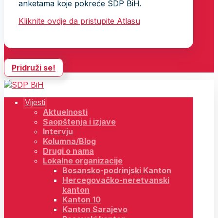
anketama koje pokreće SDP BiH.
Kliknite ovdje da pristupite Atlasu
Pridruži se!
Vijesti
Aktuelnosti
Saopštenja i izjave
Intervju
Kolumna/Blog
Drugi o nama
Lokalne organizacije
Bosansko-podrinjski Kanton
Hercegovačko-neretvanski
kanton
Kanton 10
Kanton Sarajevo