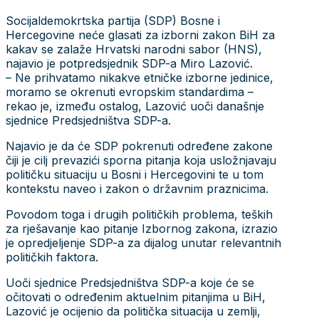
Socijaldemokrtska partija (SDP) Bosne i
Hercegovine neće glasati za izborni zakon BiH za
kakav se zalaže Hrvatski narodni sabor (HNS),
najavio je potpredsjednik SDP-a Miro Lazović.
– Ne prihvatamo nikakve etničke izborne jedinice,
moramo se okrenuti evropskim standardima –
rekao je, između ostalog, Lazović uoči današnje
sjednice Predsjedništva SDP-a.
Najavio je da će SDP pokrenuti određene zakone
čiji je cilj prevazići sporna pitanja koja usložnjavaju
političku situaciju u Bosni i Hercegovini te u tom
kontekstu naveo i zakon o državnim praznicima.
Povodom toga i drugih političkih problema, teških
za rješavanje kao pitanje Izbornog zakona, izrazio
je opredjeljenje SDP-a za dijalog unutar relevantnih
političkih faktora.
Uoči sjednice Predsjedništva SDP-a koje će se
očitovati o određenim aktuelnim pitanjima u BiH,
Lazović je ocijenio da politička situacija u zemlji,