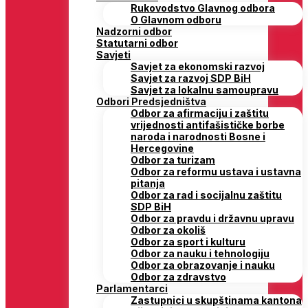
Rukovodstvo Glavnog odbora
O Glavnom odboru
Nadzorni odbor
Statutarni odbor
Savjeti
Savjet za ekonomski razvoj
Savjet za razvoj SDP BiH
Savjet za lokalnu samoupravu
Odbori Predsjedništva
Odbor za afirmaciju i zaštitu
vrijednosti antifašističke borbe
naroda i narodnosti Bosne i
Hercegovine
Odbor za turizam
Odbor za reformu ustava i ustavna
pitanja
Odbor za rad i socijalnu zaštitu
SDP BiH
Odbor za pravdu i državnu upravu
Odbor za okoliš
Odbor za sport i kulturu
Odbor za nauku i tehnologiju
Odbor za obrazovanje i nauku
Odbor za zdravstvo
Parlamentarci
Zastupnici u skupštinama kantona