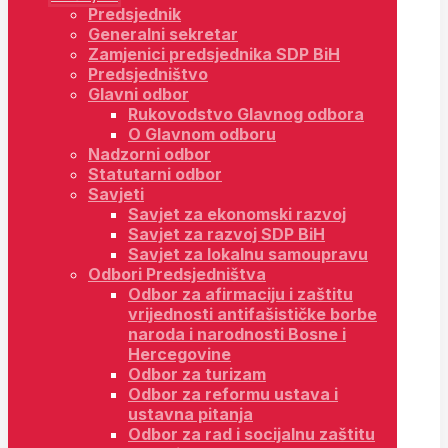
Predsjednik
Generalni sekretar
Zamjenici predsjednika SDP BiH
Predsjedništvo
Glavni odbor
Rukovodstvo Glavnog odbora
O Glavnom odboru
Nadzorni odbor
Statutarni odbor
Savjeti
Savjet za ekonomski razvoj
Savjet za razvoj SDP BiH
Savjet za lokalnu samoupravu
Odbori Predsjedništva
Odbor za afirmaciju i zaštitu
vrijednosti antifašističke borbe
naroda i narodnosti Bosne i
Hercegovine
Odbor za turizam
Odbor za reformu ustava i
ustavna pitanja
Odbor za rad i socijalnu zaštitu