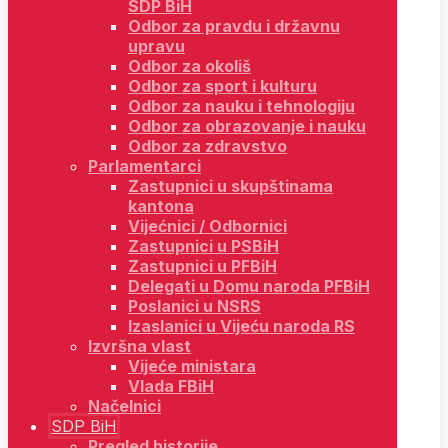
SDP BiH
Odbor za pravdu i državnu
upravu
Odbor za okoliš
Odbor za sport i kulturu
Odbor za nauku i tehnologiju
Odbor za obrazovanje i nauku
Odbor za zdravstvo
Parlamentarci
Zastupnici u skupštinama
kantona
Vijećnici / Odbornici
Zastupnici u PSBiH
Zastupnici u PFBiH
Delegati u Domu naroda PFBiH
Poslanici u NSRS
Izaslanici u Vijeću naroda RS
Izvršna vlast
Vijeće ministara
Vlada FBiH
Načelnici
SDP BiH
Pregled historije