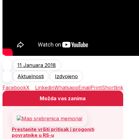
11 Januara 2018
Aktuelnosti
Izdvojeno
Facebook
X
Linkedin
Whatsapp
Email
Print
Shortlink
Možda vas zanima
Prestanite vršiti pritisak i progoniti
povratnike u RS-u