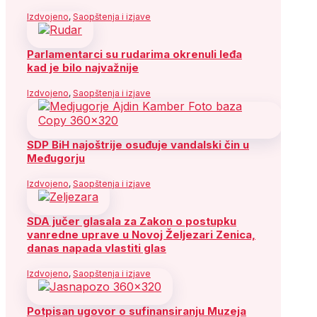
Izdvojeno
,
Saopštenja i izjave
Parlamentarci su rudarima okrenuli leđa
kad je bilo najvažnije
Izdvojeno
,
Saopštenja i izjave
SDP BiH najoštrije osuđuje vandalski čin u
Međugorju
Izdvojeno
,
Saopštenja i izjave
SDA jučer glasala za Zakon o postupku
vanredne uprave u Novoj Željezari Zenica,
danas napada vlastiti glas
Izdvojeno
,
Saopštenja i izjave
Potpisan ugovor o sufinansiranju Muzeja