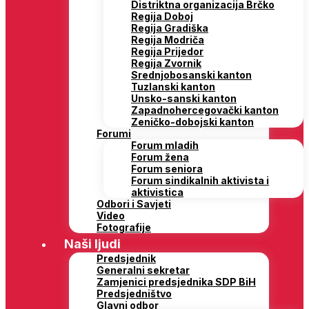
Distriktna organizacija Brčko
Regija Doboj
Regija Gradiška
Regija Modriča
Regija Prijedor
Regija Zvornik
Srednjobosanski kanton
Tuzlanski kanton
Unsko-sanski kanton
Zapadnohercegovački kanton
Zeničko-dobojski kanton
Forumi
Forum mladih
Forum žena
Forum seniora
Forum sindikalnih aktivista i
aktivistica
Odbori i Savjeti
Video
Fotografije
Naši ljudi
Predsjednik
Generalni sekretar
Zamjenici predsjednika SDP BiH
Predsjedništvo
Glavni odbor