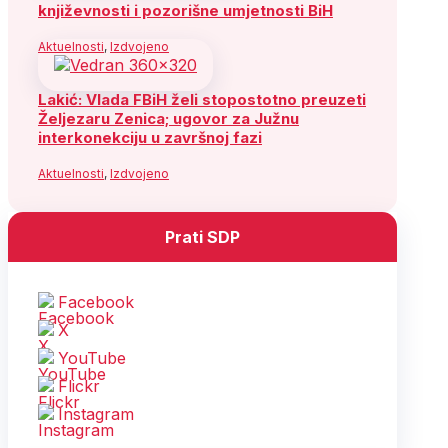
književnosti i pozorišne umjetnosti BiH
Aktuelnosti
,
Izdvojeno
Lakić: Vlada FBiH želi stopostotno preuzeti
Željezaru Zenica; ugovor za Južnu
interkonekciju u završnoj fazi
Aktuelnosti
,
Izdvojeno
Prati SDP
Facebook
X
YouTube
Flickr
Instagram