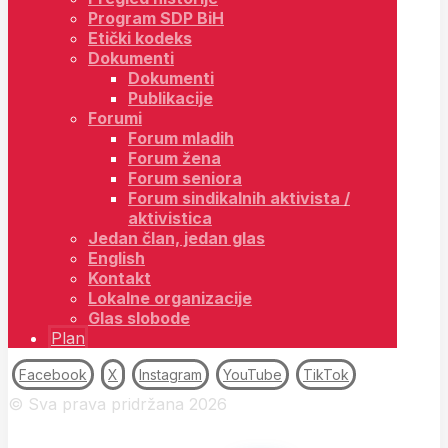
Program SDP BiH
Etički kodeks
Dokumenti
Dokumenti
Publikacije
Forumi
Forum mladih
Forum žena
Forum seniora
Forum sindikalnih aktivista /
aktivistica
Jedan član, jedan glas
English
Kontakt
Lokalne organizacije
Glas slobode
Plan
Facebook
X
Instagram
YouTube
TikTok
© Sva prava pridržana 2026