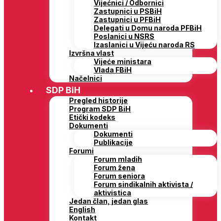
Vijećnici / Odbornici
Zastupnici u PSBiH
Zastupnici u PFBiH
Delegati u Domu naroda PFBiH
Poslanici u NSRS
Izaslanici u Vijeću naroda RS
Izvršna vlast
Vijeće ministara
Vlada FBiH
Načelnici
SDP BiH
Pregled historije
Program SDP BiH
Etički kodeks
Dokumenti
Dokumenti
Publikacije
Forumi
Forum mladih
Forum žena
Forum seniora
Forum sindikalnih aktivista /
aktivistica
Jedan član, jedan glas
English
Kontakt