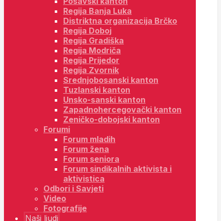
Posavski kanton
Regija Banja Luka
Distriktna organizacija Brčko
Regija Doboj
Regija Gradiška
Regija Modriča
Regija Prijedor
Regija Zvornik
Srednjobosanski kanton
Tuzlanski kanton
Unsko-sanski kanton
Zapadnohercegovački kanton
Zeničko-dobojski kanton
Forumi
Forum mladih
Forum žena
Forum seniora
Forum sindikalnih aktivista i
aktivistica
Odbori i Savjeti
Video
Fotografije
Naši ljudi