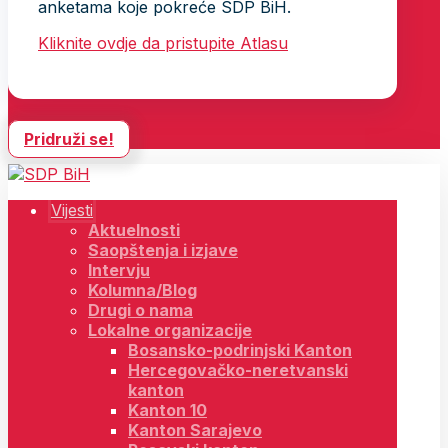
anketama koje pokreće SDP BiH.
Kliknite ovdje da pristupite Atlasu
Pridruži se!
Vijesti
Aktuelnosti
Saopštenja i izjave
Intervju
Kolumna/Blog
Drugi o nama
Lokalne organizacije
Bosansko-podrinjski Kanton
Hercegovačko-neretvanski
kanton
Kanton 10
Kanton Sarajevo