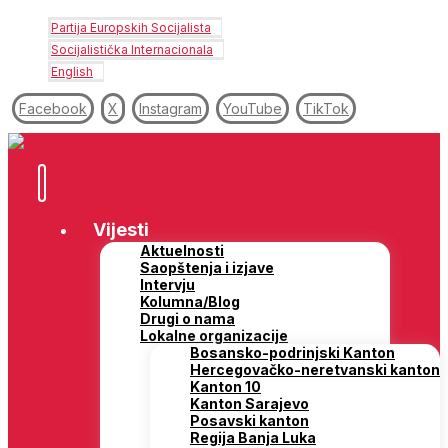
Partija Europskih Socijalista
Socijalistička Internacionala
English
Facebook
X
Instagram
YouTube
TikTok
Vijesti
Aktuelnosti
Saopštenja i izjave
Intervju
Kolumna/Blog
Drugi o nama
Lokalne organizacije
Bosansko-podrinjski Kanton
Hercegovačko-neretvanski kanton
Kanton 10
Kanton Sarajevo
Posavski kanton
Regija Banja Luka