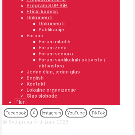
Program SDP BiH
Etički kodeks
Dokumenti
Dokumenti
Publikacije
Forumi
Forum mladih
Forum žena
Forum seniora
Forum sindikalnih aktivista /
aktivistica
Jedan član, jedan glas
English
Kontakt
Lokalne organizacije
Glas slobode
Plan
Facebook
X
Instagram
YouTube
TikTok
© Sva prava pridržana 2026