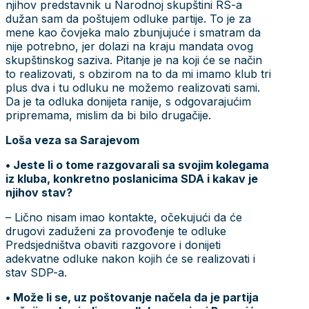
njihov predstavnik u Narodnoj skupštini RS-a
dužan sam da poštujem odluke partije. To je za
mene kao čovjeka malo zbunjujuće i smatram da
nije potrebno, jer dolazi na kraju mandata ovog
skupštinskog saziva. Pitanje je na koji će se način
to realizovati, s obzirom na to da mi imamo klub tri
plus dva i tu odluku ne možemo realizovati sami.
Da je ta odluka donijeta ranije, s odgovarajućim
pripremama, mislim da bi bilo drugačije.
Loša veza sa Sarajevom
• Jeste li o tome razgovarali sa svojim kolegama
iz kluba, konkretno poslanicima SDA i kakav je
njihov stav?
– Lično nisam imao kontakte, očekujući da će
drugovi zaduženi za provođenje te odluke
Predsjedništva obaviti razgovore i donijeti
adekvatne odluke nakon kojih će se realizovati i
stav SDP-a.
• Može li se, uz poštovanje načela da je partija