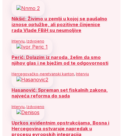
Nikšić: Živimo u zemlji u kojoj se paušalno
iznose optužbe, ali pozitivne činjenice
rada Vlade FBiH su neumoljive
Intervju
,
Izdvojeno
Perić: Dolazim iz naroda, želim da smo
njihov glas i ne bježim od te odgovornosti
Hercegovačko-neretvanski kanton
,
Intervju
Hasanović: Spreman set fiskalnih zakona,
najveća reforma do sada
Intervju
,
Izdvojeno
Uprkos evidentnim opstrukcijama, Bosna i
Hercegovina ostvaruje napredak u
procesu evropskih integracija