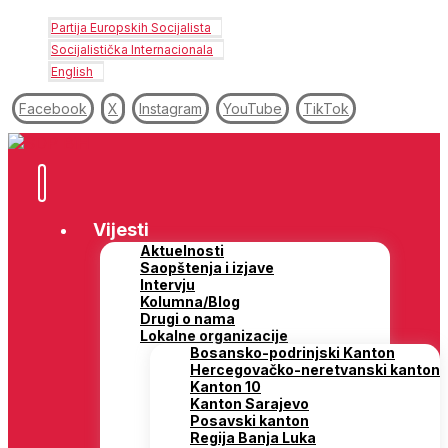
Partija Europskih Socijalista
Socijalistička Internacionala
English
Facebook
X
Instagram
YouTube
TikTok
Vijesti
Aktuelnosti
Saopštenja i izjave
Intervju
Kolumna/Blog
Drugi o nama
Lokalne organizacije
Bosansko-podrinjski Kanton
Hercegovačko-neretvanski kanton
Kanton 10
Kanton Sarajevo
Posavski kanton
Regija Banja Luka