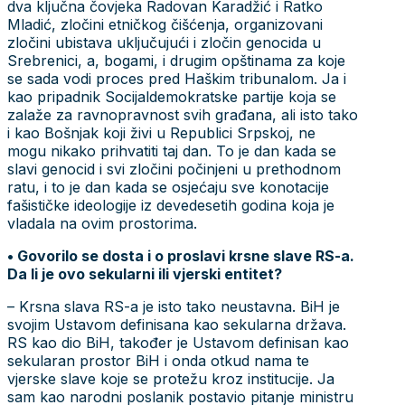
dva ključna čovjeka Radovan Karadžić i Ratko
Mladić, zločini etničkog čišćenja, organizovani
zločini ubistava uključujući i zločin genocida u
Srebrenici, a, bogami, i drugim opštinama za koje
se sada vodi proces pred Haškim tribunalom. Ja i
kao pripadnik Socijaldemokratske partije koja se
zalaže za ravnopravnost svih građana, ali isto tako
i kao Bošnjak koji živi u Republici Srpskoj, ne
mogu nikako prihvatiti taj dan. To je dan kada se
slavi genocid i svi zločini počinjeni u prethodnom
ratu, i to je dan kada se osjećaju sve konotacije
fašističke ideologije iz devedesetih godina koja je
vladala na ovim prostorima.
• Govorilo se dosta i o proslavi krsne slave RS-a.
Da li je ovo sekularni ili vjerski entitet?
– Krsna slava RS-a je isto tako neustavna. BiH je
svojim Ustavom definisana kao sekularna država.
RS kao dio BiH, također je Ustavom definisan kao
sekularan prostor BiH i onda otkud nama te
vjerske slave koje se protežu kroz institucije. Ja
sam kao narodni poslanik postavio pitanje ministru