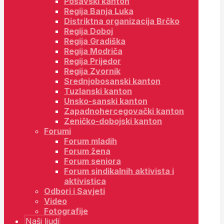
Posavski kanton
Regija Banja Luka
Distriktna organizacija Brčko
Regija Doboj
Regija Gradiška
Regija Modriča
Regija Prijedor
Regija Zvornik
Srednjobosanski kanton
Tuzlanski kanton
Unsko-sanski kanton
Zapadnohercegovački kanton
Zeničko-dobojski kanton
Forumi
Forum mladih
Forum žena
Forum seniora
Forum sindikalnih aktivista i
aktivistica
Odbori i Savjeti
Video
Fotografije
Naši ljudi