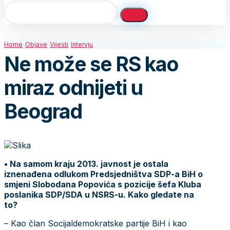
Home
Objave
Vijesti
Intervju
Ne može se RS kao
miraz odnijeti u
Beograd
• Na samom kraju 2013. javnost je ostala
iznenađena odlukom Predsjedništva SDP-a BiH o
smjeni Slobodana Popovića s pozicije šefa Kluba
poslanika SDP/SDA u NSRS-u. Kako gledate na
to?
– Kao član Socijaldemokratske partije BiH i kao