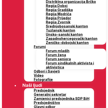
Distriktna organizacija Brčko
Regija Doboj
Regija Gradiška
Regija Modriča
Regija Prijedor
Regija Zvornik
Srednjobosanski kanton
Tuzlanski kanton
Unsko-sanski kanton
Zapadnohercegovački kanton
Zeničko-dobojski kanton
Forumi
Forum mladih
Forum žena
Forum seniora
Forum sindikalnih aktivista i
aktivistica
Odbori i Savjeti
Video
Fotografije
Naši ljudi
Predsjednik
Generalni sekretar
Zamjenici predsjednika SDP BiH
Predsjedništvo
Glavni odbor