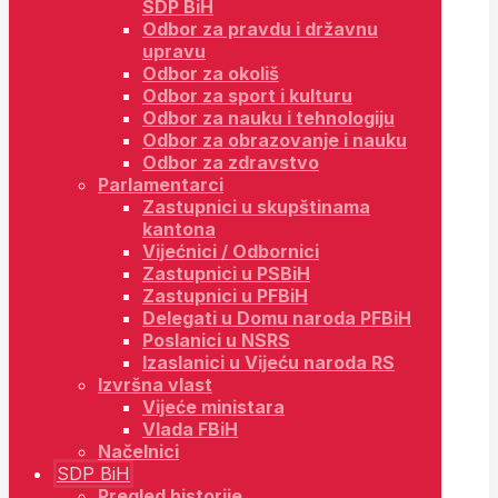
SDP BiH
Odbor za pravdu i državnu
upravu
Odbor za okoliš
Odbor za sport i kulturu
Odbor za nauku i tehnologiju
Odbor za obrazovanje i nauku
Odbor za zdravstvo
Parlamentarci
Zastupnici u skupštinama
kantona
Vijećnici / Odbornici
Zastupnici u PSBiH
Zastupnici u PFBiH
Delegati u Domu naroda PFBiH
Poslanici u NSRS
Izaslanici u Vijeću naroda RS
Izvršna vlast
Vijeće ministara
Vlada FBiH
Načelnici
SDP BiH
Pregled historije