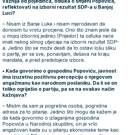
važnija od pojedinca, odluka o smjeni Popovića,
reflektovati na izborni rezultat SDP-a u Banjoj
Luci?
– Nisam iz Banje Luke i nisam mjerodavan da
donosim tu vrstu procjena. Ono što znam jeste da
u mojoj izbornoj jedinici (Prijedor) ta odluka neće
imati nekog silnog utjecaja na izborni rezultat SDP-
a. Jedino što se može desiti da to ostavi lošu sliku
o partiji, jer se sve, ponavljam, dešava na kraju
mandata, a pred predstojeće izbore.
• Kada govorimo o gospodinu Popoviću, javnost
ima izuzetnu pozitivnu percepciju o njegovom
angažmanu kao narodnom poslaniku. Da li se on
toliko ogriješio o partiju, pa se na ovakav način
kažnjava?
– Mislim da sam ja pogrešna osoba, pogrešna
adresa za to pitanje. Jedino što mogu da kažem je
da kada govorimo o izlaganjima gospodina
Popovića u Narodnoj skupštini, on je vrlo
angažovan kada su u pitanju ekonomske teme kao