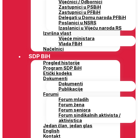
Vijećnici / Odbornici
Zastupnici u PSBiH
Zastupnici u PFBiH
Delegati u Domu naroda PFBiH
Poslanici u NSRS
Izaslanici u Vijeću naroda RS
Izvršna vlast
Vijeće ministara
Vlada FBiH
Načelnici
SDP BiH
Pregled historije
Program SDP BiH
Etički kodeks
Dokumenti
Dokumenti
Publikacije
Forumi
Forum mladih
Forum žena
Forum seniora
Forum sindikalnih aktivista /
aktivistica
Jedan član, jedan glas
English
Kontakt