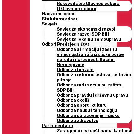
Rukovodstvo Glavnog odbora
O Glavnom odboru
Nadzorni odbor
Statutarni odbor
Savjeti
Savjet za ekonomski razvoj
Savjet za razvoj SDP BiH
Savjet za lokalnu samoupravu
Odbori Predsjedništva
Odbor za afirmaciju i zaštitu
vrijednosti antifašističke borbe
naroda i narodnosti Bosne i
Hercegovine
Odbor za turizam
Odbor za reformu ustava i ustavna
pitanja
Odbor za rad i socijalnu zaštitu
SDP BiH
Odbor za pravdu i državnu upravu
Odbor za okoliš
Odbor za sport i kulturu
Odbor za nauku i tehnologiju
Odbor za obrazovanje i nauku
Odbor za zdravstvo
Parlamentarci
Zastupnici u skupštinama kantona