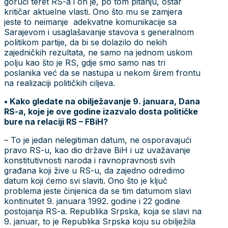
gorući teret RS-a i on je, po tom pitanju, oštar
kritičar aktuelne vlasti. Ono što mu se zamjera
jeste to neimanje adekvatne komunikacije sa
Sarajevom i usaglašavanje stavova s generalnom
politikom partije, da bi se dolazilo do nekih
zajedničkih rezultata, ne samo na jednom uskom
polju kao što je RS, gdje smo samo nas tri
poslanika već da se nastupa u nekom širem frontu
na realizaciji političkih ciljeva.
• Kako gledate na obilježavanje 9. januara, Dana
RS-a, koje je ove godine izazvalo dosta političke
bure na relaciji RS – FBiH?
– To je jedan nelegitiman datum, ne osporavajući
pravo RS-u, kao dio države BiH i uz uvažavanje
konstitutivnosti naroda i ravnopravnosti svih
građana koji žive u RS-u, da zajedno odredimo
datum koji ćemo svi slaviti. Ono što je ključ
problema jeste činjenica da se tim datumom slavi
kontinuitet 9. januara 1992. godine i 22 godine
postojanja RS-a. Republika Srpska, koja se slavi na
9. januar, to je Republika Srpska koju su obilježila