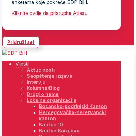
anketama koje pokreće SDP BiH.
Kliknite ovdje da pristupite Atlasu
Pridruži se!
Vijesti
Aktuelnosti
Saopštenja i izjave
Intervju
Kolumna/Blog
Drugi o nama
Lokalne organizacije
Bosansko-podrinjski Kanton
Hercegovačko-neretvanski
kanton
Kanton 10
Kanton Sarajevo