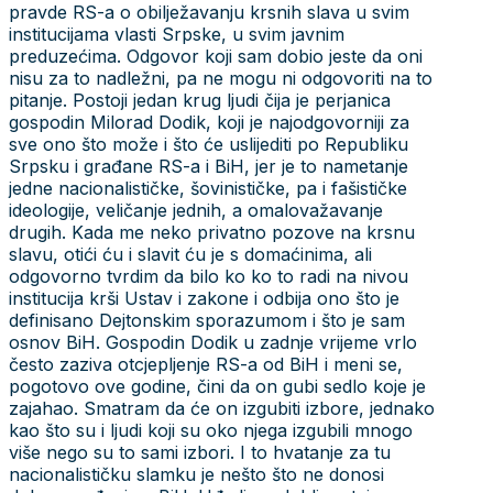
pravde RS-a o obilježavanju krsnih slava u svim
institucijama vlasti Srpske, u svim javnim
preduzećima. Odgovor koji sam dobio jeste da oni
nisu za to nadležni, pa ne mogu ni odgovoriti na to
pitanje. Postoji jedan krug ljudi čija je perjanica
gospodin Milorad Dodik, koji je najodgovorniji za
sve ono što može i što će uslijediti po Republiku
Srpsku i građane RS-a i BiH, jer je to nametanje
jedne nacionalističke, šovinističke, pa i fašističke
ideologije, veličanje jednih, a omalovažavanje
drugih. Kada me neko privatno pozove na krsnu
slavu, otići ću i slavit ću je s domaćinima, ali
odgovorno tvrdim da bilo ko ko to radi na nivou
institucija krši Ustav i zakone i odbija ono što je
definisano Dejtonskim sporazumom i što je sam
osnov BiH. Gospodin Dodik u zadnje vrijeme vrlo
često zaziva otcjepljenje RS-a od BiH i meni se,
pogotovo ove godine, čini da on gubi sedlo koje je
zajahao. Smatram da će on izgubiti izbore, jednako
kao što su i ljudi koji su oko njega izgubili mnogo
više nego su to sami izbori. I to hvatanje za tu
nacionalističku slamku je nešto što ne donosi