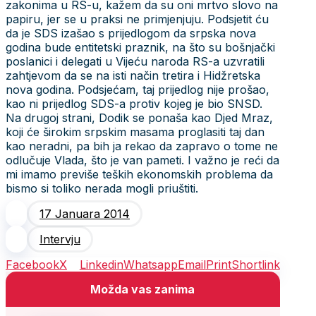
zakonima u RS-u, kažem da su oni mrtvo slovo na
papiru, jer se u praksi ne primjenjuju. Podsjetit ću
da je SDS izašao s prijedlogom da srpska nova
godina bude entitetski praznik, na što su bošnjački
poslanici i delegati u Vijeću naroda RS-a uzvratili
zahtjevom da se na isti način tretira i Hidžretska
nova godina. Podsjećam, taj prijedlog nije prošao,
kao ni prijedlog SDS-a protiv kojeg je bio SNSD.
Na drugoj strani, Dodik se ponaša kao Djed Mraz,
koji će širokim srpskim masama proglasiti taj dan
kao neradni, pa bih ja rekao da zapravo o tome ne
odlučuje Vlada, što je van pameti. I važno je reći da
mi imamo previše teških ekonomskih problema da
bismo si toliko nerada mogli priuštiti.
17 Januara 2014
Intervju
Facebook
X
Linkedin
Whatsapp
Email
Print
Shortlink
Možda vas zanima