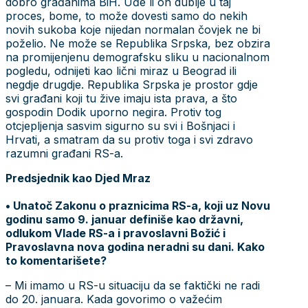
dobro građanima BiH. Uđe li on dublje u taj
proces, bome, to može dovesti samo do nekih
novih sukoba koje nijedan normalan čovjek ne bi
poželio. Ne može se Republika Srpska, bez obzira
na promijenjenu demografsku sliku u nacionalnom
pogledu, odnijeti kao lični miraz u Beograd ili
negdje drugdje. Republika Srpska je prostor gdje
svi građani koji tu žive imaju ista prava, a što
gospodin Dodik uporno negira. Protiv tog
otcjepljenja sasvim sigurno su svi i Bošnjaci i
Hrvati, a smatram da su protiv toga i svi zdravo
razumni građani RS-a.
Predsjednik kao Djed Mraz
• Unatoč Zakonu o praznicima RS-a, koji uz Novu
godinu samo 9. januar definiše kao državni,
odlukom Vlade RS-a i pravoslavni Božić i
Pravoslavna nova godina neradni su dani. Kako
to komentarišete?
– Mi imamo u RS-u situaciju da se faktički ne radi
do 20. januara. Kada govorimo o važećim