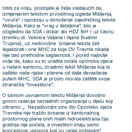
Istini za volju, postojala je želja vladajućih da,
izmijenjenim tekstom prvobitnog izgleda Mišljenja,
“uvuče” i opoziciju u donošenje zajedničkog teksta
Mišljenja. Kako je “vrag u detaljima”, bilo je
očigledno da SDA i dobar dio HDZ BiH ( uz časnu
iznimku dr. Velimira Valjana i Ilijane Budimir
Trupina), uz nedovoljne izmjene teksta želi
legalizirati i one MHC za koje OV Travnik nikada
nije dao prethodne saglasnosti. I pored najbolje
volje da, kako su to uradila ostala općinska vijeća
u našem kantonu, izradimo tekst Mišljenja koji bi
zaštitio naše rijeke i planine od dalje devastacije
putem MHC, SDA je prosto morala zaštititi svoje
stranačke “investitore”.
O samom usvojenom tekstu Mišljenja dovoljno
govori reakcija nevladinih organizacija u dijelu koji
citiramo: „ Nezadovoljni smo što Općinsko vijeće
Travnika nije tražilo brisanje iz kantonalnog
prostornog plana onih malih hidroelektrana čija
gradnja nije počela, a investitori imaju samo
koncesione ugovore koji su ranije potpisani“