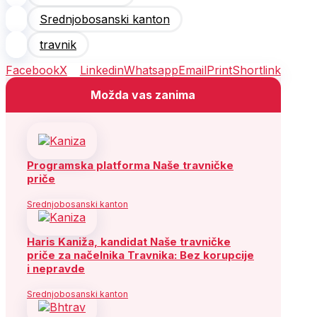
Srednjobosanski kanton
travnik
Facebook
X
Linkedin
Whatsapp
Email
Print
Shortlink
Možda vas zanima
Programska platforma Naše travničke
priče
Srednjobosanski kanton
Haris Kaniža, kandidat Naše travničke
priče za načelnika Travnika: Bez korupcije
i nepravde
Srednjobosanski kanton