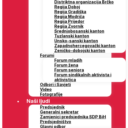
Distriktna organizacija Brčko
Regija Doboj
Regija Gradiška
Regija Modriča
Regija Prijedor
Regija Zvornik
Srednjobosanski kanton
Tuzlanski kanton
Unsko-sanski kanton
Zapadnohercegovački kanton
Zeničko-dobojski kanton
Forumi
Forum mladih
Forum žena
Forum seniora
Forum sindikalnih aktivista i
aktivistica
Odbori i Savjeti
Video
Fotografije
Naši ljudi
Predsjednik
Generalni sekretar
Zamjenici predsjednika SDP BiH
Predsjedništvo
Glavni odbor