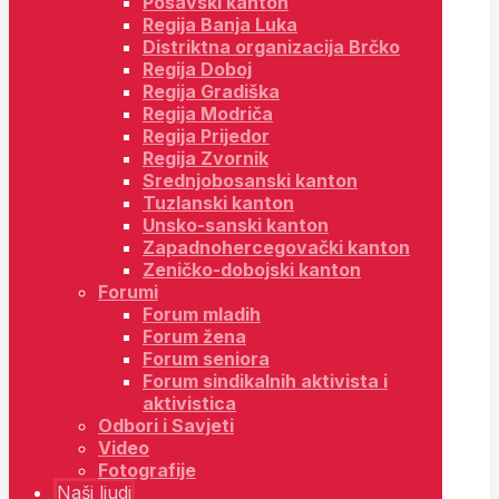
Posavski kanton
Regija Banja Luka
Distriktna organizacija Brčko
Regija Doboj
Regija Gradiška
Regija Modriča
Regija Prijedor
Regija Zvornik
Srednjobosanski kanton
Tuzlanski kanton
Unsko-sanski kanton
Zapadnohercegovački kanton
Zeničko-dobojski kanton
Forumi
Forum mladih
Forum žena
Forum seniora
Forum sindikalnih aktivista i
aktivistica
Odbori i Savjeti
Video
Fotografije
Naši ljudi