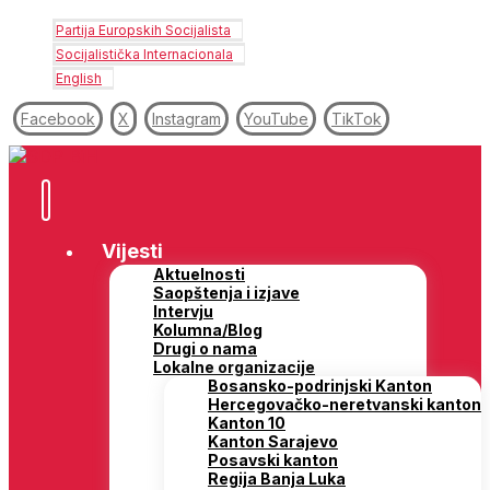
Partija Europskih Socijalista
Socijalistička Internacionala
English
Facebook
X
Instagram
YouTube
TikTok
Vijesti
Aktuelnosti
Saopštenja i izjave
Intervju
Kolumna/Blog
Drugi o nama
Lokalne organizacije
Bosansko-podrinjski Kanton
Hercegovačko-neretvanski kanton
Kanton 10
Kanton Sarajevo
Posavski kanton
Regija Banja Luka