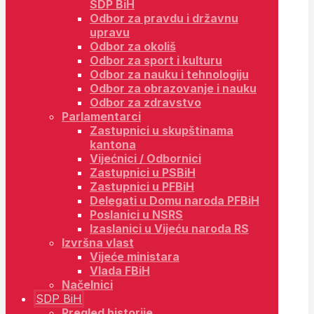
SDP BiH
Odbor za pravdu i državnu
upravu
Odbor za okoliš
Odbor za sport i kulturu
Odbor za nauku i tehnologiju
Odbor za obrazovanje i nauku
Odbor za zdravstvo
Parlamentarci
Zastupnici u skupštinama
kantona
Vijećnici / Odbornici
Zastupnici u PSBiH
Zastupnici u PFBiH
Delegati u Domu naroda PFBiH
Poslanici u NSRS
Izaslanici u Vijeću naroda RS
Izvršna vlast
Vijeće ministara
Vlada FBiH
Načelnici
SDP BiH
Pregled historije