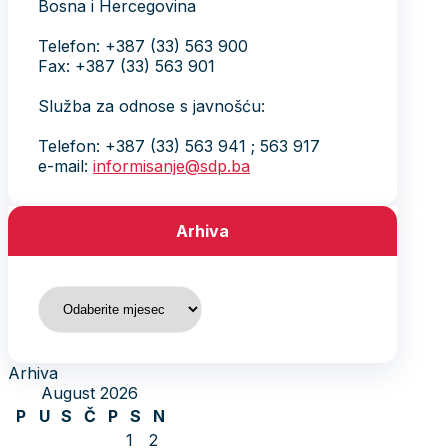
Bosna i Hercegovina
Telefon: +387 (33) 563 900
Fax: +387 (33) 563 901
Služba za odnose s javnošću:
Telefon: +387 (33) 563 941 ; 563 917
e-mail:
informisanje@sdp.ba
Arhiva
Arhiva
Arhiva
August 2026
P
U
S
Č
P
S
N
1
2