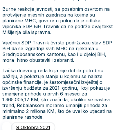
Burne reakcije javnosti, sa posebnim osvrtom na
protivljenje mjesnih zajednica na kojima su
planirane MHC, govore u prilog da je odluka
vijećnika SDP BiH Travnik da ne podrže ovaj tekst
Mišljenja bila ispravna.
Vijećnici SDP Travnik čvrsto podržavaju stav SDP
BiH da se izgradnja svih MHC na rijekama u
Srednjobosanskom kantonu, kao i u cijeloj BiH,
mora hitno obustaviti i zabraniti.
Tačka dnevnog reda koja nije dobila potrebnu
pažnju, a pokazuje stanje u kojemu se nalaze
općinske financije, je šestomjesečni izvještaj o
izvršenju budžeta za 2021. godinu, koji pokazuje
smanjene prihode u prvih 6 mjeseci za
1.365.005,17 KM, što znači da, ukoliko se nastavi
trend, Rebalansom moramo umanjiti prihode za
minimalno 2 miliona KM, što će uveliko utjecati na
planirane rashode.
9 Oktobra 2021