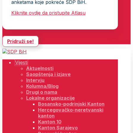
anketama koje pokreće SDP BiH.
Kliknite ovdje da pristupite Atlasu
Pridruži se!
Vijesti
Aktuelnosti
Saopštenja i izjave
Intervju
Kolumna/Blog
Drugi o nama
Lokalne organizacije
Bosansko-podrinjski Kanton
Hercegovačko-neretvanski
kanton
Kanton 10
Kanton Sarajevo