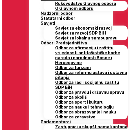
Rukovodstvo Glavnog odbora
O Glavnom odboru
Nadzorni odbor
Statutarni odbor
Savjeti
Savjet za ekonomski razvoj
Savjet za razvoj SDP BiH
Savjet za lokalnu samoupravu
Odbori Predsjedništva
Odbor za afirmaciju i zaštitu
vrijednosti antifašističke borbe
naroda i narodnosti Bosne i
Hercegovine
Odbor za turizam
Odbor za reformu ustava i ustavna
pitanja
Odbor za rad i socijalnu zaštitu
SDP BiH
Odbor za pravdu i državnu upravu
Odbor za okoliš
Odbor za sport i kulturu
Odbor za nauku i tehnologiju
Odbor za obrazovanje i nauku
Odbor za zdravstvo
Parlamentarci
Zastupnici u skupštinama kantona