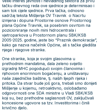
Veliki interes javnosti i nevladinog sektora za prvu
tačku dnevnog reda ove sjednice je determinisao i
sam tok cijele sjednice. Prva tačka, odnosno
sadržaj teksta Mišljenja OV Travnik o Nacrtu
izmjena i dopuna Prostorne osnove Prostornog
plana Općine Travnik, sa posebnim osvrtom na
pozicioniranje novih mini hidrocentrala i
vjetroparkova u Prostornom planu SBK/KSB
2005-2025. godine, jeste bio “Praznik demokracije”,
kako ga nazva načelnik Općine, ali s tačke gledišta
njega i njegove stranke.
One stranke, koja je svojim glasovima u
prethodnim mandatima, dala zeleno svijetlo
izgradnji MHC pogodujući svojim članovima i
njihovom enormnom bogaćenju, a uništavanju
naše zajedničke baštine, tj. naših lijepih rijeka i
pritoka. Da stvar bude još gora, trebali smo donijeti
Mišljenje u kojemu, retroaktivno, oslobađamo
odgovornosti one SDA ministre u Vladi SBK/KSB
koji su, bez prethodne saglasnosti OV, zaključivali
koncesione ugovore sa tzv. Investitorima i činili
krivično djelo.