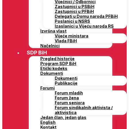
Vijećnici / Odbornici
Zastupnici u PSBiH
Zastupnici u PFBiH
Delegati u Domu naroda PFBiH
Poslanici u NSRS
Izaslanici u Vijeću naroda RS
Izvršna vlast
Vijeće ministara
Vlada FBiH
Načelnici
SDP BiH
Pregled historije
Program SDP BiH
Etički kodeks
Dokumenti
Dokumenti
Publikacije
Forumi
Forum mladih
Forum žena
Forum seniora
Forum sindikalnih aktivista /
aktivistica
Jedan član, jedan glas
English
Kontakt