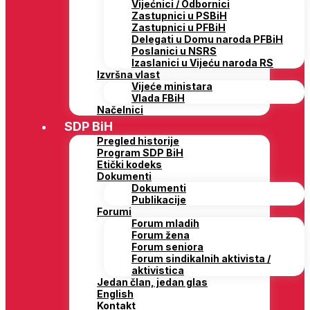
Vijećnici / Odbornici
Zastupnici u PSBiH
Zastupnici u PFBiH
Delegati u Domu naroda PFBiH
Poslanici u NSRS
Izaslanici u Vijeću naroda RS
Izvršna vlast
Vijeće ministara
Vlada FBiH
Načelnici
SDP BiH
Pregled historije
Program SDP BiH
Etički kodeks
Dokumenti
Dokumenti
Publikacije
Forumi
Forum mladih
Forum žena
Forum seniora
Forum sindikalnih aktivista /
aktivistica
Jedan član, jedan glas
English
Kontakt