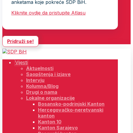
anketama koje pokreće SDP BiH.
Kliknite ovdje da pristupite Atlasu
Pridruži se!
Vijesti
Aktuelnosti
Saopštenja i izjave
Intervju
Kolumna/Blog
Drugi o nama
Lokalne organizacije
Bosansko-podrinjski Kanton
Hercegovačko-neretvanski
kanton
Kanton 10
Kanton Sarajevo