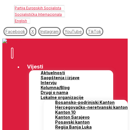
Partija Europskih Socijalista
Socijalistička Internacionala
English
Facebook
X
Instagram
YouTube
TikTok
Vijesti
Aktuelnosti
Saopštenja i izjave
Intervju
Kolumna/Blog
Drugi o nama
Lokalne organizacije
Bosansko-podrinjski Kanton
Hercegovačko-neretvanski kanton
Kanton 10
Kanton Sarajevo
Posavski kanton
Regija Banja Luka