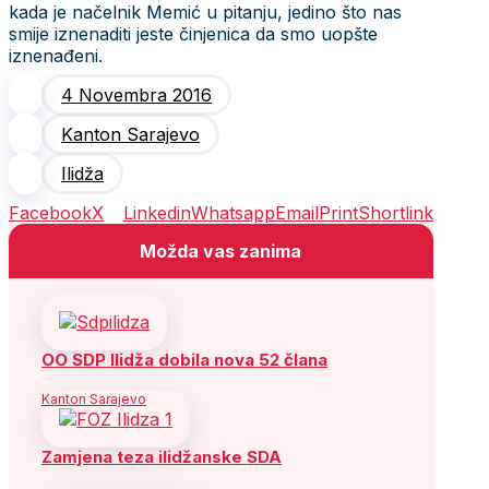
kada je načelnik Memić u pitanju, jedino što nas
smije iznenaditi jeste činjenica da smo uopšte
iznenađeni.
4 Novembra 2016
Kanton Sarajevo
Ilidža
Facebook
X
Linkedin
Whatsapp
Email
Print
Shortlink
Možda vas zanima
OO SDP Ilidža dobila nova 52 člana
Kanton Sarajevo
Zamjena teza ilidžanske SDA