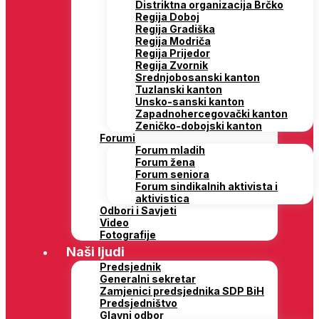
Distriktna organizacija Brčko
Regija Doboj
Regija Gradiška
Regija Modriča
Regija Prijedor
Regija Zvornik
Srednjobosanski kanton
Tuzlanski kanton
Unsko-sanski kanton
Zapadnohercegovački kanton
Zeničko-dobojski kanton
Forumi
Forum mladih
Forum žena
Forum seniora
Forum sindikalnih aktivista i
aktivistica
Odbori i Savjeti
Video
Fotografije
Naši ljudi
Predsjednik
Generalni sekretar
Zamjenici predsjednika SDP BiH
Predsjedništvo
Glavni odbor