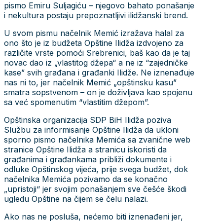
pismo Emiru Suljagiću – njegovo bahato ponašanje
i nekultura postaju prepoznatljivi ilidžanski brend.
U svom pismu načelnik Memić izražava halal za
ono što je iz budžeta Opštine Ilidža izdvojeno za
različite vrste pomoći Srebrenici, baš kao da je taj
novac dao iz „vlastitog džepa“ a ne iz “zajedničke
kase” svih građana i građanki Ilidže. Ne iznenađuje
nas ni to, jer načelnik Memić „opštinsku kasu”
smatra sopstvenom – on je doživljava kao spojenu
sa već spomenutim “vlastitim džepom”.
Opštinska organizacija SDP BiH Ilidža poziva
Službu za informisanje Opštine Ilidža da ukloni
sporno pismo načelnika Memića sa zvanične web
stranice Opštine Ilidža a stranicu iskoristi da
građanima i građankama približi dokumente i
odluke Opštinskog vijeća, prije svega budžet, dok
načelnika Memića pozivamo da se konačno
„upristoji“ jer svojim ponašanjem sve češće škodi
ugledu Opštine na čijem se čelu nalazi.
Ako nas ne posluša, nećemo biti iznenađeni jer,