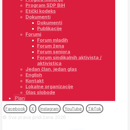
Program SDP BiH
Etički kodeks
Dokumenti
Dokumenti
Publikacije
Forumi
Forum mladih
Forum žena
Forum seniora
Forum sindikalnih aktivista /
aktivistica
Jedan član, jedan glas
English
Kontakt
Lokalne organizacije
Glas slobode
Plan
Facebook
X
Instagram
YouTube
TikTok
© Sva prava pridržana 2026