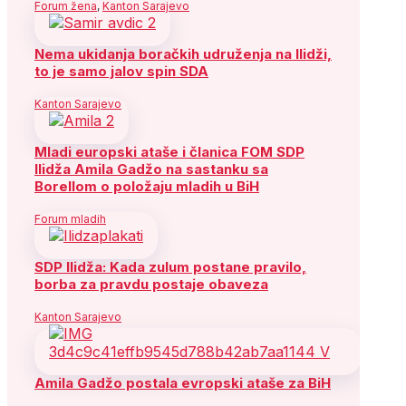
Forum žena
,
Kanton Sarajevo
Nema ukidanja boračkih udruženja na Ilidži,
to je samo jalov spin SDA
Kanton Sarajevo
Mladi europski ataše i članica FOM SDP
Ilidža Amila Gadžo na sastanku sa
Borellom o položaju mladih u BiH
Forum mladih
SDP Ilidža: Kada zulum postane pravilo,
borba za pravdu postaje obaveza
Kanton Sarajevo
Amila Gadžo postala evropski ataše za BiH