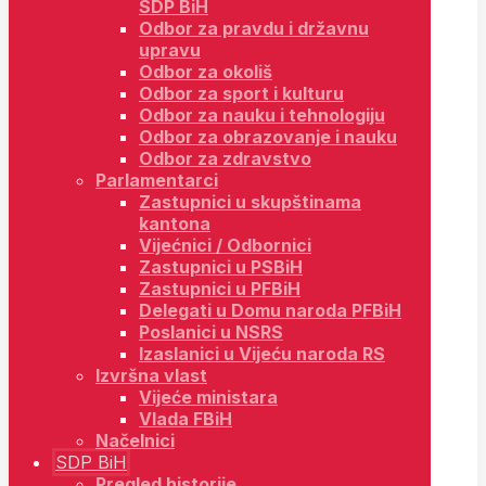
SDP BiH
Odbor za pravdu i državnu
upravu
Odbor za okoliš
Odbor za sport i kulturu
Odbor za nauku i tehnologiju
Odbor za obrazovanje i nauku
Odbor za zdravstvo
Parlamentarci
Zastupnici u skupštinama
kantona
Vijećnici / Odbornici
Zastupnici u PSBiH
Zastupnici u PFBiH
Delegati u Domu naroda PFBiH
Poslanici u NSRS
Izaslanici u Vijeću naroda RS
Izvršna vlast
Vijeće ministara
Vlada FBiH
Načelnici
SDP BiH
Pregled historije