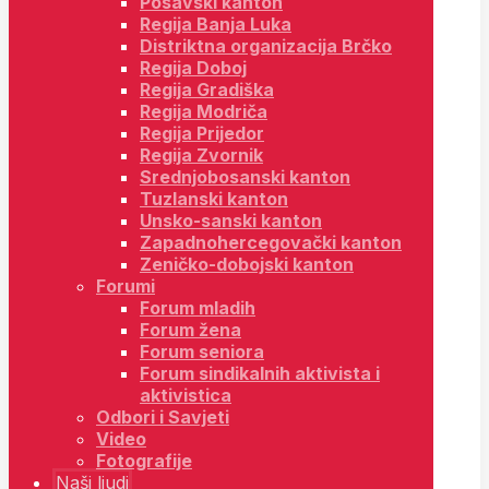
Posavski kanton
Regija Banja Luka
Distriktna organizacija Brčko
Regija Doboj
Regija Gradiška
Regija Modriča
Regija Prijedor
Regija Zvornik
Srednjobosanski kanton
Tuzlanski kanton
Unsko-sanski kanton
Zapadnohercegovački kanton
Zeničko-dobojski kanton
Forumi
Forum mladih
Forum žena
Forum seniora
Forum sindikalnih aktivista i
aktivistica
Odbori i Savjeti
Video
Fotografije
Naši ljudi