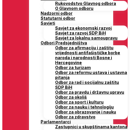
Rukovodstvo Glavnog odbora
O Glavnom odboru
Nadzorni odbor
Statutarni odbor
Savjeti
Savjet za ekonomski razvoj
Savjet za razvoj SDP BiH
Savjet za lokalnu samoupravu
Odbori Predsjedništva
Odbor za afirmaciju i zaštitu
vrijednosti antifašističke borbe
naroda i narodnosti Bosne i
Hercegovine
Odbor za turizam
Odbor za reformu ustava i ustavna
pitanja
Odbor za rad i socijalnu zaštitu
SDP BiH
Odbor za pravdu i državnu upravu
Odbor za okoliš
Odbor za sport i kulturu
Odbor za nauku i tehnologiju
Odbor za obrazovanje i nauku
Odbor za zdravstvo
Parlamentarci
Zastupnici u skupštinama kantona