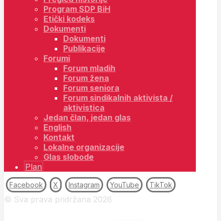
Program SDP BiH
Etički kodeks
Dokumenti
Dokumenti
Publikacije
Forumi
Forum mladih
Forum žena
Forum seniora
Forum sindikalnih aktivista /
aktivistica
Jedan član, jedan glas
English
Kontakt
Lokalne organizacije
Glas slobode
Plan
Facebook
X
Instagram
YouTube
TikTok
© Sva prava pridržana 2026