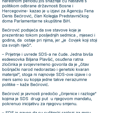
narednom periodu još snažnije ću nastaviti s
politikom odbrane državnosti Bosne i
Hercegovine- kazao je u izjavi za Agenciju Fena
Denis Bećirović, član Kolegija Predstavničkog
doma Parlamentarne skupštine BiH.
Bećirović podsjeća da sve stavove koje je
prezentirao tokom posljednjih sedmica , mjeseci i
godina, da ostaje pri njima, jer „je čovjek koji stoji
iza svojih riječi“.
– Prijetnje i uvrede SDS-a ne čude. Jedna bivša
esdeesovka Biljana Plavšić, osuđena ratna
zločinka je svojevremeno govorila da je „čitav
bošnjački narod nedorastao i genetski kvaran
materijal“, stoga ni najnovije SDS-ove izjave i o
meni samo su kopija jedne takve nerazumne
politike – kaže Bećirović.
Bećirović je javnosti predočio „činjenice i razloge“
kojima je SDS drugi put u njegovom mandatu,
pokrenuo inicijativu za njegovu smjenu.
– SDS je naveo da su suštinski razlozi za moju