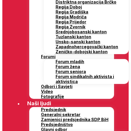
Distriktna organizacija Brčko
Regija Doboj
Regija Gradiška
Regija Modriča
Regija Prijedor
Regija Zvornik
Srednjobosanski kanton
Tuzlanski kanton
Unsko-sanski kanton
Zapadnohercegovački kanton
Zeničko-dobojski kanton
Forumi
Forum mladih
Forum žena
Forum seniora
Forum sindikalnih aktivista i
aktivistica
Odbori i Savjeti
Video
Fotografije
Naši ljudi
Predsjednik
Generalni sekretar
Zamjenici predsjednika SDP BiH
Predsjedništvo
Glavni odbor