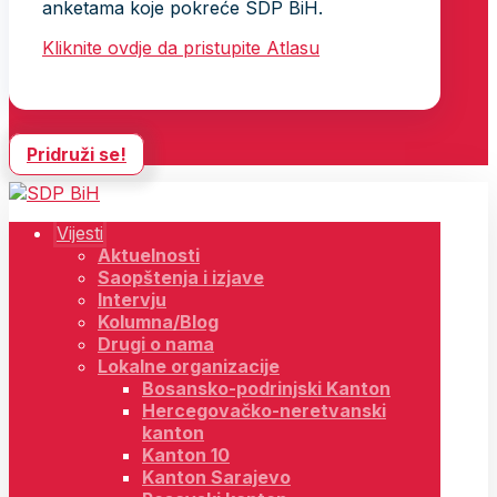
anketama koje pokreće SDP BiH.
Kliknite ovdje da pristupite Atlasu
Pridruži se!
Vijesti
Aktuelnosti
Saopštenja i izjave
Intervju
Kolumna/Blog
Drugi o nama
Lokalne organizacije
Bosansko-podrinjski Kanton
Hercegovačko-neretvanski
kanton
Kanton 10
Kanton Sarajevo