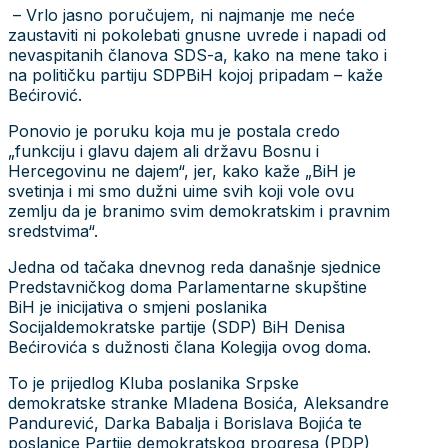
– Vrlo jasno poručujem, ni najmanje me neće
zaustaviti ni pokolebati gnusne uvrede i napadi od
nevaspitanih članova SDS-a, kako na mene tako i
na političku partiju SDPBiH kojoj pripadam – kaže
Bećirović.
Ponovio je poruku koja mu je postala credo
„funkciju i glavu dajem ali državu Bosnu i
Hercegovinu ne dajem“, jer, kako kaže „BiH je
svetinja i mi smo dužni uime svih koji vole ovu
zemlju da je branimo svim demokratskim i pravnim
sredstvima“.
Jedna od tačaka dnevnog reda današnje sjednice
Predstavničkog doma Parlamentarne skupštine
BiH je inicijativa o smjeni poslanika
Socijaldemokratske partije (SDP) BiH Denisa
Bećirovića s dužnosti člana Kolegija ovog doma.
To je prijedlog Kluba poslanika Srpske
demokratske stranke Mladena Bosića, Aleksandre
Pandurević, Darka Babalja i Borislava Bojića te
poslanice Partije demokratskog progresa (PDP)