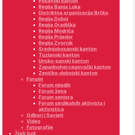
Posavski kanton
Regija Banja Luka
Distriktna organizacija Brčko
Regija Doboj
Regija Gradiška
Regija Modriča
Regija Prijedor
Regija Zvornik
Srednjobosanski kanton
Tuzlanski kanton
Unsko-sanski kanton
Zapadnohercegovački kanton
Zeničko-dobojski kanton
Forumi
Forum mladih
Forum žena
Forum seniora
Forum sindikalnih aktivista i
aktivistica
Odbori i Savjeti
Video
Fotografije
Naši ljudi