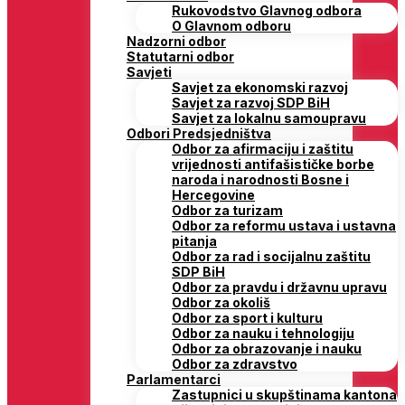
Rukovodstvo Glavnog odbora
O Glavnom odboru
Nadzorni odbor
Statutarni odbor
Savjeti
Savjet za ekonomski razvoj
Savjet za razvoj SDP BiH
Savjet za lokalnu samoupravu
Odbori Predsjedništva
Odbor za afirmaciju i zaštitu
vrijednosti antifašističke borbe
naroda i narodnosti Bosne i
Hercegovine
Odbor za turizam
Odbor za reformu ustava i ustavna
pitanja
Odbor za rad i socijalnu zaštitu
SDP BiH
Odbor za pravdu i državnu upravu
Odbor za okoliš
Odbor za sport i kulturu
Odbor za nauku i tehnologiju
Odbor za obrazovanje i nauku
Odbor za zdravstvo
Parlamentarci
Zastupnici u skupštinama kantona