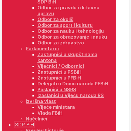
SDP BiH
Odbor za pravdu i državnu
upravu
Odbor za okoliš
Odbor za sport i kulturu
Odbor za nauku i tehnologiju
Odbor za obrazovanje i nauku
Odbor za zdravstvo
Parlamentarci
Zastupnici u skupštinama
kantona
Vijećnici / Odbornici
Zastupnici u PSBiH
Zastupnici u PFBiH
Delegati u Domu naroda PFBiH
Poslanici u NSRS
Izaslanici u Vijeću naroda RS
Izvršna vlast
Vijeće ministara
Vlada FBiH
Načelnici
SDP BiH
Pregled historije