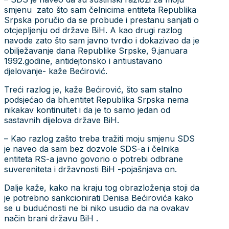
smjenu zato što sam čelnicima entiteta Republika
Srpska poručio da se probude i prestanu sanjati o
otcjepljenju od države BiH. A kao drugi razlog
navode zato što sam javno tvrdio i dokazivao da je
obilježavanje dana Republike Srpske, 9.januara
1992.godine, antidejtonsko i antiustavano
djelovanje- kaže Bećirović.
Treći razlog je, kaže Bećirović, što sam stalno
podsjećao da bh.entitet Republika Srpska nema
nikakav kontinuitet i da je to samo jedan od
sastavnih dijelova države BiH.
– Kao razlog zašto treba tražiti moju smjenu SDS
je naveo da sam bez dozvole SDS-a i čelnika
entiteta RS-a javno govorio o potrebi odbrane
suvereniteta i državnosti BiH -pojašnjava on.
Dalje kaže, kako na kraju tog obrazloženja stoji da
je potrebno sankcionirati Denisa Bećirovića kako
se u budućnosti ne bi niko usudio da na ovakav
način brani državu BiH .