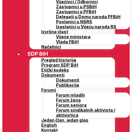
Vijećnici / Odbornici
Zastupnici u PSBiH
Zastupnici u PFBiH
Delegati u Domu naroda PFBiH
Poslanici u NSRS
Izaslanici u Vijeću naroda RS
Izvršna vlast
Vijeće ministara
Vlada FBiH
Načelnici
SDP BiH
Pregled historije
Program SDP BiH
Etički kodeks
Dokumenti
Dokumenti
Publikacije
Forumi
Forum mladih
Forum žena
Forum seniora
Forum sindikalnih aktivista /
aktivistica
Jedan član, jedan glas
English
Kontakt