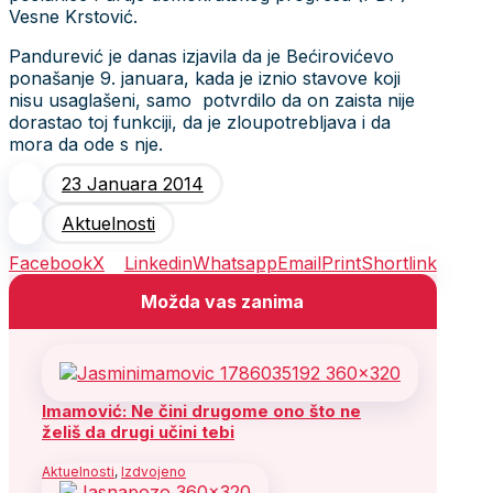
Vesne Krstović.
Pandurević je danas izjavila da je Bećirovićevo
ponašanje 9. januara, kada je iznio stavove koji
nisu usaglašeni, samo potvrdilo da on zaista nije
dorastao toj funkciji, da je zloupotrebljava i da
mora da ode s nje.
23 Januara 2014
Aktuelnosti
Facebook
X
Linkedin
Whatsapp
Email
Print
Shortlink
Možda vas zanima
Imamović: Ne čini drugome ono što ne
želiš da drugi učini tebi
Aktuelnosti
,
Izdvojeno