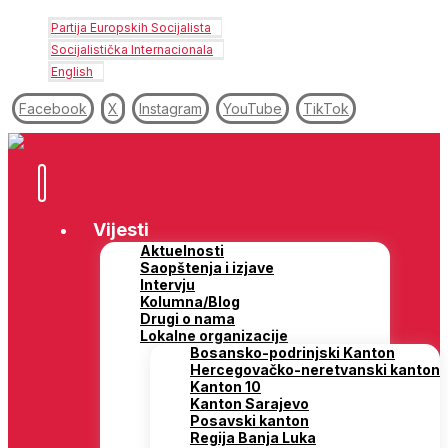
Partija Europskih Socijalista
Socijalistička Internacionala
English
Facebook
X
Instagram
YouTube
TikTok
Vijesti
Aktuelnosti
Saopštenja i izjave
Intervju
Kolumna/Blog
Drugi o nama
Lokalne organizacije
Bosansko-podrinjski Kanton
Hercegovačko-neretvanski kanton
Kanton 10
Kanton Sarajevo
Posavski kanton
Regija Banja Luka