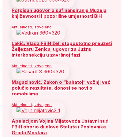
Potpisan ugovor o sufinansiranju Muzeja
književnosti i pozorišne umjetnosti BiH
Aktuelnosti
,
Izdvojeno
Lakić: Vlada FBiH želi stopostotno preuzeti
Željezaru Zenica; ugovor za Južnu
interkonekciju u završnoj fazi
Aktuelnosti
,
Izdvojeno
Magazinović: Zakon o “bahatoj” vožnji već
polučio rezultate, donosi se novi o
romobilima
Aktuelnosti
,
Izdvojeno
Apelacijom Vojina Mijatovoća Ustavni sud
FBiH oborio dijelove Statuta i Poslovnika
Grada Mostara