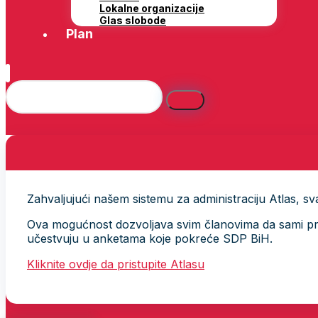
Lokalne organizacije
Glas slobode
Plan
Zahvaljujući našem sistemu za administraciju Atlas, svak
Ova mogućnost dozvoljava svim članovima da sami provj
učestvuju u anketama koje pokreće SDP BiH.
Kliknite ovdje da pristupite Atlasu