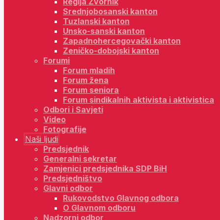
Regija Zvornik
Srednjobosanski kanton
Tuzlanski kanton
Unsko-sanski kanton
Zapadnohercegovački kanton
Zeničko-dobojski kanton
Forumi
Forum mladih
Forum žena
Forum seniora
Forum sindikalnih aktivista i aktivistica
Odbori i Savjeti
Video
Fotografije
Naši ljudi
Predsjednik
Generalni sekretar
Zamjenici predsjednika SDP BiH
Predsjedništvo
Glavni odbor
Rukovodstvo Glavnog odbora
O Glavnom odboru
Nadzorni odbor