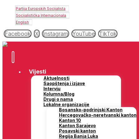
Partija Europskih Socijalista
Socijalistička Internacionala
English
Facebook
X
Instagram
YouTube
TikTok
Vijesti
Aktuelnosti
Saopštenja i izjave
Intervju
Kolumna/Blog
Drugi o nama
Lokalne organizacije
Bosansko-podrinjski Kanton
Hercegovačko-neretvanski kanton
Kanton 10
Kanton Sarajevo
Posavski kanton
Regija Banja Luka