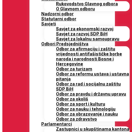
Rukovodstvo Glavnog odbora
O Glavnom odboru
Nadzorni odbor
Statutarni odbor
Savjeti
Savjet za ekonomski razvoj
Savjet za razvoj SDP BiH
Savjet za lokalnu samoupravu
Odbori Predsjedništva
Odbor za afirmaciju i zaštitu
vrijednosti antifašističke borbe
naroda i narodnosti Bosne i
Hercegovine
Odbor za turizam
Odbor za reformu ustava i ustavna
pitanja
Odbor za rad i socijalnu zaštitu
SDP BiH
Odbor za pravdu i državnu upravu
Odbor za okoliš
Odbor za sport i kulturu
Odbor za nauku i tehnologiju
Odbor za obrazovanje i nauku
Odbor za zdravstvo
Parlamentarci
Zastupnici u skupštinama kantona