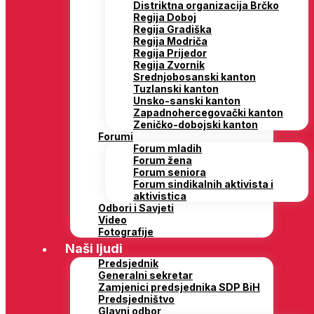
Distriktna organizacija Brčko
Regija Doboj
Regija Gradiška
Regija Modriča
Regija Prijedor
Regija Zvornik
Srednjobosanski kanton
Tuzlanski kanton
Unsko-sanski kanton
Zapadnohercegovački kanton
Zeničko-dobojski kanton
Forumi
Forum mladih
Forum žena
Forum seniora
Forum sindikalnih aktivista i
aktivistica
Odbori i Savjeti
Video
Fotografije
Naši ljudi
Predsjednik
Generalni sekretar
Zamjenici predsjednika SDP BiH
Predsjedništvo
Glavni odbor