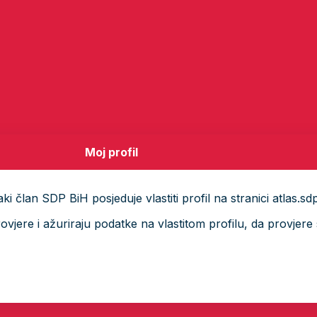
Moj profil
i član SDP BiH posjeduje vlastiti profil na stranici atlas.sd
ere i ažuriraju podatke na vlastitom profilu, da provjere s