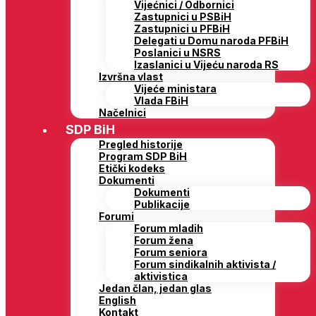
Vijećnici / Odbornici
Zastupnici u PSBiH
Zastupnici u PFBiH
Delegati u Domu naroda PFBiH
Poslanici u NSRS
Izaslanici u Vijeću naroda RS
Izvršna vlast
Vijeće ministara
Vlada FBiH
Načelnici
SDP BiH
Pregled historije
Program SDP BiH
Etički kodeks
Dokumenti
Dokumenti
Publikacije
Forumi
Forum mladih
Forum žena
Forum seniora
Forum sindikalnih aktivista /
aktivistica
Jedan član, jedan glas
English
Kontakt