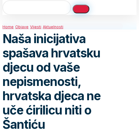
Home
Objave
Vijesti
Aktuelnosti
Naša inicijativa
spašava hrvatsku
djecu od vaše
nepismenosti,
hrvatska djeca ne
uče ćirilicu niti o
Šantiću