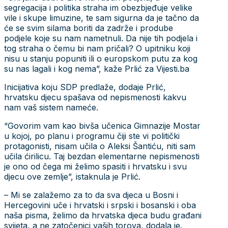
segregacija i politika straha im obezbjeđuje velike
vile i skupe limuzine, te sam sigurna da je tačno da
će se svim silama boriti da zadrže i prodube
podjele koje su nam nametnuli. Da nije tih podjela i
tog straha o čemu bi nam pričali? O upitniku koji
nisu u stanju popuniti ili o europskom putu za kog
su nas lagali i kog nema”, kaže Prlić za Vijesti.ba
Inicijativa koju SDP predlaže, dodaje Prlić,
hrvatsku djecu spašava od nepismenosti kakvu
nam vaš sistem nameće.
“Govorim vam kao bivša učenica Gimnazije Mostar
u kojoj, po planu i programu čiji ste vi politički
protagonisti, nisam učila o Aleksi Šantiću, niti sam
učila ćirilicu. Taj bezdan elementarne nepismenosti
je ono od čega mi želimo spasiti i hrvatsku i svu
djecu ove zemlje”, istaknula je Prlić.
– Mi se zalažemo za to da sva djeca u Bosni i
Hercegovini uče i hrvatski i srpski i bosanski i oba
naša pisma, želimo da hrvatska djeca budu građani
svijeta, a ne zatočenici vaših torova, dodala je.