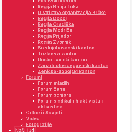
Posavski kanton
Regija Banja Luka
Distriktna organizacija Brčko
Regija Doboj
Regija Gradiška
Regija Modriča
Regija Prijedor
Regija Zvornik
Srednjobosanski kanton
Tuzlanski kanton
Unsko-sanski kanton
Zapadnohercegovački kanton
Zeničko-dobojski kanton
Forumi
Forum mladih
Forum žena
Forum seniora
Forum sindikalnih aktivista i
aktivistica
Odbori i Savjeti
Video
Fotografije
Naši ljudi