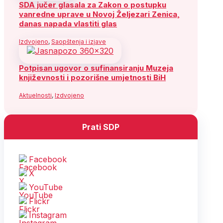
SDA jučer glasala za Zakon o postupku
vanredne uprave u Novoj Željezari Zenica,
danas napada vlastiti glas
Izdvojeno
,
Saopštenja i izjave
Potpisan ugovor o sufinansiranju Muzeja
književnosti i pozorišne umjetnosti BiH
Aktuelnosti
,
Izdvojeno
Prati SDP
Facebook
X
YouTube
Flickr
Instagram