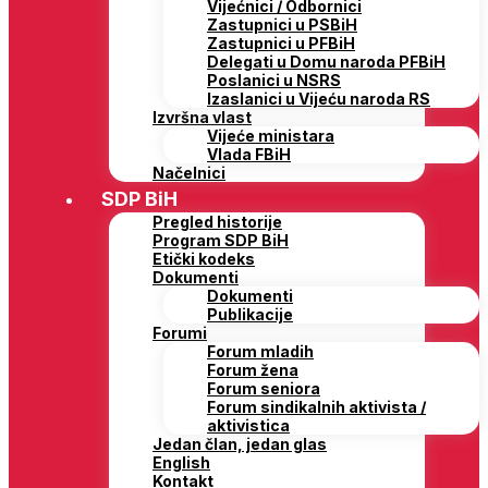
Vijećnici / Odbornici
Zastupnici u PSBiH
Zastupnici u PFBiH
Delegati u Domu naroda PFBiH
Poslanici u NSRS
Izaslanici u Vijeću naroda RS
Izvršna vlast
Vijeće ministara
Vlada FBiH
Načelnici
SDP BiH
Pregled historije
Program SDP BiH
Etički kodeks
Dokumenti
Dokumenti
Publikacije
Forumi
Forum mladih
Forum žena
Forum seniora
Forum sindikalnih aktivista /
aktivistica
Jedan član, jedan glas
English
Kontakt