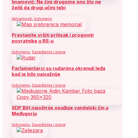
Imamović: Ne čini drugome ono što ne
želiš da drugi učini tebi
Aktuelnosti
,
Izdvojeno
Prestanite vršiti pritisak i progoniti
povratnike u RS-u
Izdvojeno
,
Saopštenja i izjave
Parlamentarci su rudarima okrenuli leđa
kad je bilo najvažnije
Izdvojeno
,
Saopštenja i izjave
SDP BiH najoštrije osuđuje vandalski čin u
Međugorju
Izdvojeno
,
Saopštenja i izjave