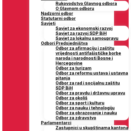
Rukovodstvo Glavnog odbora
O Glavnom odboru
Nadzorni odbor
Statutarni odbor
Savjeti
Savjet za ekonomski razvoj
Savjet za razvoj SDP BiH
Savjet za lokalnu samoupravu
Odbori Predsjedništva
Odbor za afirmaciju i zaštitu
vrijednosti antifašističke borbe
naroda i narodnosti Bosne i
Hercegovine
Odbor za turizam
Odbor za reformu ustava i ustavna
pitanja
Odbor za rad i socijalnu zaštitu
SDP BiH
Odbor za pravdu i državnu upravu
Odbor za okoliš
Odbor za sport i kulturu
Odbor za nauku i tehnologiju
Odbor za obrazovanje i nauku
Odbor za zdravstvo
Parlamentarci
Zastupnici u skupštinama kantona