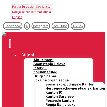
Partija Europskih Socijalista
Socijalistička Internacionala
English
Facebook
X
Instagram
YouTube
TikTok
Vijesti
Aktuelnosti
Saopštenja i izjave
Intervju
Kolumna/Blog
Drugi o nama
Lokalne organizacije
Bosansko-podrinjski Kanton
Hercegovačko-neretvanski kanton
Kanton 10
Kanton Sarajevo
Posavski kanton
Regija Banja Luka