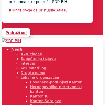
anketama koje pokreće SDP BiH.
Kliknite ovdje da pristupite Atlasu
Pridruži se!
Vijesti
Aktuelnosti
Saopštenja i izjave
Intervju
Kolumna/Blog
Drugi o nama
Lokalne organizacije
Bosansko-podrinjski Kanton
Hercegovačko-neretvanski
kanton
Kanton 10
Kanton Sarajevo