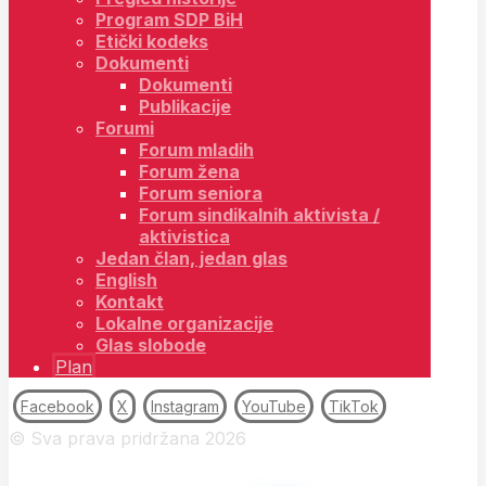
Program SDP BiH
Etički kodeks
Dokumenti
Dokumenti
Publikacije
Forumi
Forum mladih
Forum žena
Forum seniora
Forum sindikalnih aktivista /
aktivistica
Jedan član, jedan glas
English
Kontakt
Lokalne organizacije
Glas slobode
Plan
Facebook
X
Instagram
YouTube
TikTok
© Sva prava pridržana 2026