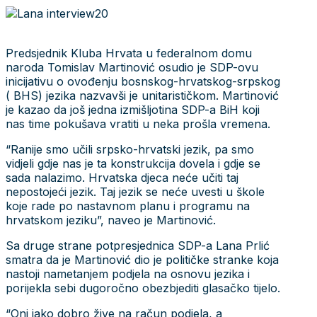
Predsjednik Kluba Hrvata u federalnom domu
naroda Tomislav Martinović osudio je SDP-ovu
inicijativu o ovođenju bosnskog-hrvatskog-srpskog
( BHS) jezika nazvavši je unitarističkom. Martinović
je kazao da još jedna izmišljotina SDP-a BiH koji
nas time pokušava vratiti u neka prošla vremena.
“Ranije smo učili srpsko-hrvatski jezik, pa smo
vidjeli gdje nas je ta konstrukcija dovela i gdje se
sada nalazimo. Hrvatska djeca neće učiti taj
nepostojeći jezik. Taj jezik se neće uvesti u škole
koje rade po nastavnom planu i programu na
hrvatskom jeziku”, naveo je Martinović.
Sa druge strane potpresjednica SDP-a Lana Prlić
smatra da je Martinović dio je političke stranke koja
nastoji nametanjem podjela na osnovu jezika i
porijekla sebi dugoročno obezbjediti glasačko tijelo.
“Oni jako dobro žive na račun podjela, a