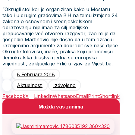
“Okrugli stol koji je organiziran kako u Mostaru
tako i u drugim gradovima BiH na temu izmjene 24
zakona o osnovnom i srednjoskolskom
obrazovanju nije imao za cilj medijsko
prepucavanje već otvoren razgovor, žao mi je da
gospodin Martinović nije došao da u tom ozračju
razmjenimo argumente za dobrobit sve naše djece.
Okrugli stolovi su, inače, praksa koju promovišu
demokratska društva i jedna su europska
vrijednost”, zaključila je Prlić u izjavi za Vijesti.ba.
8 Februara 2018
Aktuelnosti
Izdvojeno
Facebook
X
Linkedin
Whatsapp
Email
Print
Shortlink
Možda vas zanima