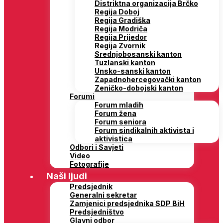
Distriktna organizacija Brčko
Regija Doboj
Regija Gradiška
Regija Modriča
Regija Prijedor
Regija Zvornik
Srednjobosanski kanton
Tuzlanski kanton
Unsko-sanski kanton
Zapadnohercegovački kanton
Zeničko-dobojski kanton
Forumi
Forum mladih
Forum žena
Forum seniora
Forum sindikalnih aktivista i
aktivistica
Odbori i Savjeti
Video
Fotografije
Naši ljudi
Predsjednik
Generalni sekretar
Zamjenici predsjednika SDP BiH
Predsjedništvo
Glavni odbor