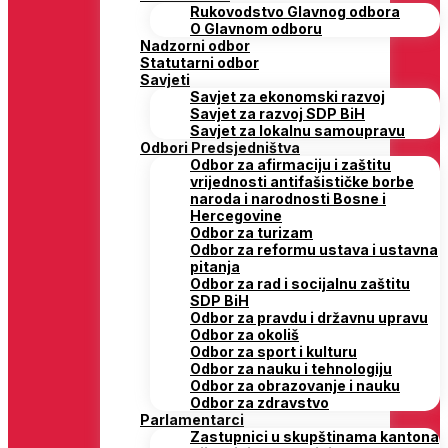
Rukovodstvo Glavnog odbora
O Glavnom odboru
Nadzorni odbor
Statutarni odbor
Savjeti
Savjet za ekonomski razvoj
Savjet za razvoj SDP BiH
Savjet za lokalnu samoupravu
Odbori Predsjedništva
Odbor za afirmaciju i zaštitu
vrijednosti antifašističke borbe
naroda i narodnosti Bosne i
Hercegovine
Odbor za turizam
Odbor za reformu ustava i ustavna
pitanja
Odbor za rad i socijalnu zaštitu
SDP BiH
Odbor za pravdu i državnu upravu
Odbor za okoliš
Odbor za sport i kulturu
Odbor za nauku i tehnologiju
Odbor za obrazovanje i nauku
Odbor za zdravstvo
Parlamentarci
Zastupnici u skupštinama kantona