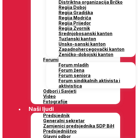
Distriktna organizacija Brčko
Regija Doboj
Regija Gradiška
Regija Modriča
Regija Prijedor
Regija Zvornik
Srednjobosanski kanton
Tuzlanski kanton
Unsko-sanski kanton
Zapadnohercegovački kanton
Zeničko-dobojski kanton
Forumi
Forum mladih
Forum žena
Forum seniora
Forum sindikalnih aktivista i
aktivistica
Odbori i Savjeti
Video
Fotografije
Naši ljudi
Predsjednik
Generalni sekretar
Zamjenici predsjednika SDP BiH
Predsjedništvo
Glavni odbor