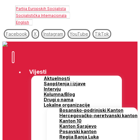
Partija Europskih Socijalista
Socijalistička Internacionala
English
Facebook
X
Instagram
YouTube
TikTok
Vijesti
Aktuelnosti
Saopštenja i izjave
Intervju
Kolumna/Blog
Drugi o nama
Lokalne organizacije
Bosansko-podrinjski Kanton
Hercegovačko-neretvanski kanton
Kanton 10
Kanton Sarajevo
Posavski kanton
Regija Banja Luka