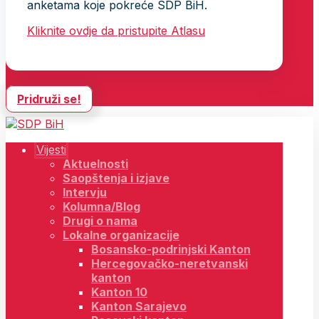
anketama koje pokreće SDP BiH.
Kliknite ovdje da pristupite Atlasu
Pridruži se!
Vijesti
Aktuelnosti
Saopštenja i izjave
Intervju
Kolumna/Blog
Drugi o nama
Lokalne organizacije
Bosansko-podrinjski Kanton
Hercegovačko-neretvanski
kanton
Kanton 10
Kanton Sarajevo