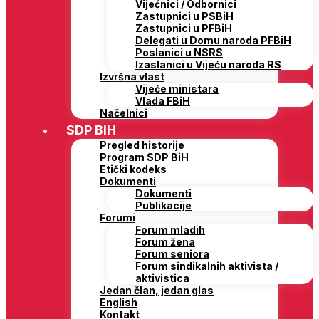
Vijećnici / Odbornici
Zastupnici u PSBiH
Zastupnici u PFBiH
Delegati u Domu naroda PFBiH
Poslanici u NSRS
Izaslanici u Vijeću naroda RS
Izvršna vlast
Vijeće ministara
Vlada FBiH
Načelnici
SDP BiH
Pregled historije
Program SDP BiH
Etički kodeks
Dokumenti
Dokumenti
Publikacije
Forumi
Forum mladih
Forum žena
Forum seniora
Forum sindikalnih aktivista /
aktivistica
Jedan član, jedan glas
English
Kontakt