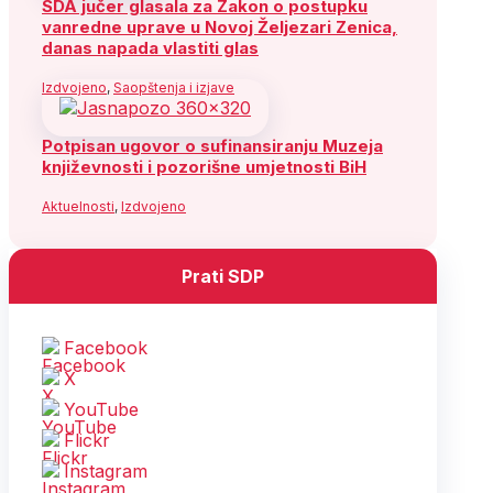
SDA jučer glasala za Zakon o postupku
vanredne uprave u Novoj Željezari Zenica,
danas napada vlastiti glas
Izdvojeno
,
Saopštenja i izjave
Potpisan ugovor o sufinansiranju Muzeja
književnosti i pozorišne umjetnosti BiH
Aktuelnosti
,
Izdvojeno
Prati SDP
Facebook
X
YouTube
Flickr
Instagram