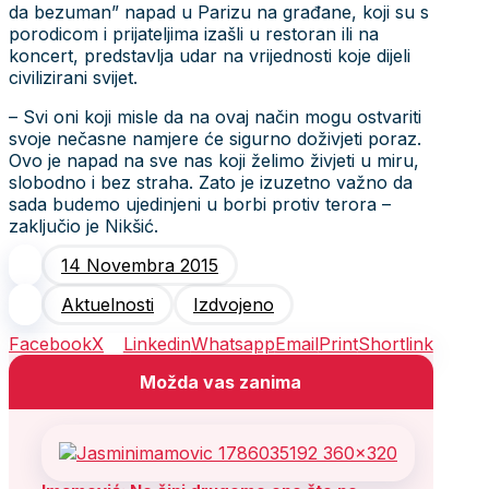
da bezuman” napad u Parizu na građane, koji su s
porodicom i prijateljima izašli u restoran ili na
koncert, predstavlja udar na vrijednosti koje dijeli
civilizirani svijet.
– Svi oni koji misle da na ovaj način mogu ostvariti
svoje nečasne namjere će sigurno doživjeti poraz.
Ovo je napad na sve nas koji želimo živjeti u miru,
slobodno i bez straha. Zato je izuzetno važno da
sada budemo ujedinjeni u borbi protiv terora –
zaključio je Nikšić.
14 Novembra 2015
Aktuelnosti
Izdvojeno
Facebook
X
Linkedin
Whatsapp
Email
Print
Shortlink
Možda vas zanima