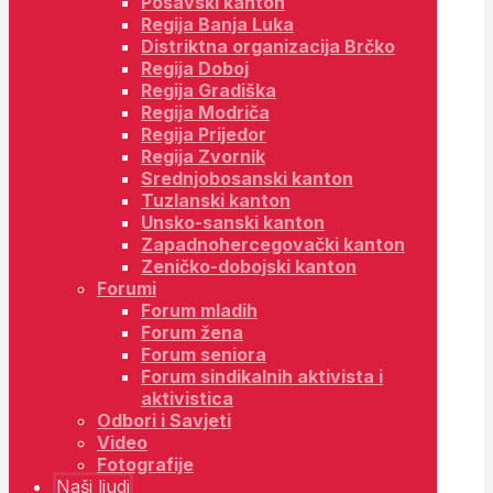
Posavski kanton
Regija Banja Luka
Distriktna organizacija Brčko
Regija Doboj
Regija Gradiška
Regija Modriča
Regija Prijedor
Regija Zvornik
Srednjobosanski kanton
Tuzlanski kanton
Unsko-sanski kanton
Zapadnohercegovački kanton
Zeničko-dobojski kanton
Forumi
Forum mladih
Forum žena
Forum seniora
Forum sindikalnih aktivista i
aktivistica
Odbori i Savjeti
Video
Fotografije
Naši ljudi