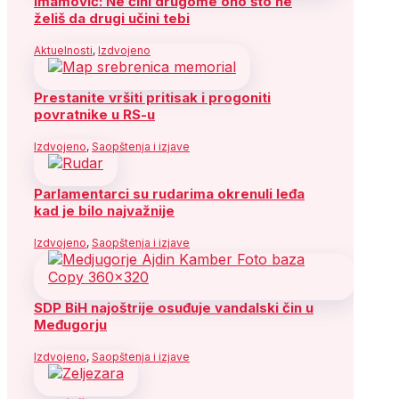
Imamović: Ne čini drugome ono što ne
želiš da drugi učini tebi
Aktuelnosti
,
Izdvojeno
Prestanite vršiti pritisak i progoniti
povratnike u RS-u
Izdvojeno
,
Saopštenja i izjave
Parlamentarci su rudarima okrenuli leđa
kad je bilo najvažnije
Izdvojeno
,
Saopštenja i izjave
SDP BiH najoštrije osuđuje vandalski čin u
Međugorju
Izdvojeno
,
Saopštenja i izjave