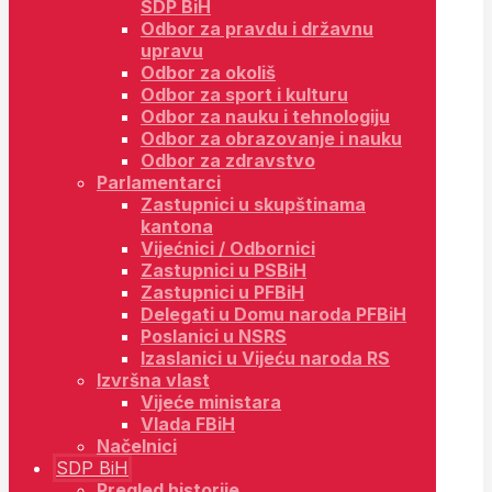
SDP BiH
Odbor za pravdu i državnu
upravu
Odbor za okoliš
Odbor za sport i kulturu
Odbor za nauku i tehnologiju
Odbor za obrazovanje i nauku
Odbor za zdravstvo
Parlamentarci
Zastupnici u skupštinama
kantona
Vijećnici / Odbornici
Zastupnici u PSBiH
Zastupnici u PFBiH
Delegati u Domu naroda PFBiH
Poslanici u NSRS
Izaslanici u Vijeću naroda RS
Izvršna vlast
Vijeće ministara
Vlada FBiH
Načelnici
SDP BiH
Pregled historije