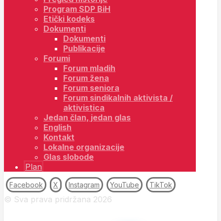
Program SDP BiH
Etički kodeks
Dokumenti
Dokumenti
Publikacije
Forumi
Forum mladih
Forum žena
Forum seniora
Forum sindikalnih aktivista /
aktivistica
Jedan član, jedan glas
English
Kontakt
Lokalne organizacije
Glas slobode
Plan
Facebook
X
Instagram
YouTube
TikTok
© Sva prava pridržana 2026