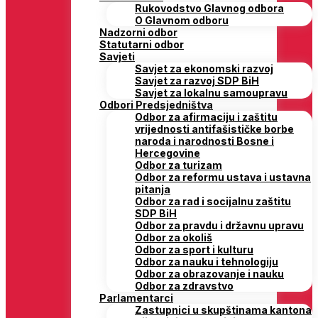
Rukovodstvo Glavnog odbora
O Glavnom odboru
Nadzorni odbor
Statutarni odbor
Savjeti
Savjet za ekonomski razvoj
Savjet za razvoj SDP BiH
Savjet za lokalnu samoupravu
Odbori Predsjedništva
Odbor za afirmaciju i zaštitu
vrijednosti antifašističke borbe
naroda i narodnosti Bosne i
Hercegovine
Odbor za turizam
Odbor za reformu ustava i ustavna
pitanja
Odbor za rad i socijalnu zaštitu
SDP BiH
Odbor za pravdu i državnu upravu
Odbor za okoliš
Odbor za sport i kulturu
Odbor za nauku i tehnologiju
Odbor za obrazovanje i nauku
Odbor za zdravstvo
Parlamentarci
Zastupnici u skupštinama kantona