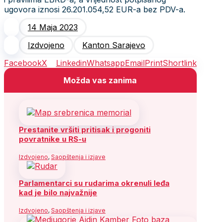
ugovora iznosi 26.201.054,52 EUR-a bez PDV-a.
14 Maja 2023
Izdvojeno
Kanton Sarajevo
Facebook
X
Linkedin
Whatsapp
Email
Print
Shortlink
Možda vas zanima
Prestanite vršiti pritisak i progoniti
povratnike u RS-u
Izdvojeno
,
Saopštenja i izjave
Parlamentarci su rudarima okrenuli leđa
kad je bilo najvažnije
Izdvojeno
,
Saopštenja i izjave