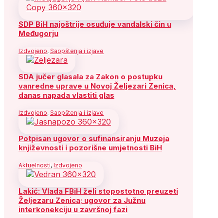
SDP BiH najoštrije osuđuje vandalski čin u
Međugorju
Izdvojeno
,
Saopštenja i izjave
SDA jučer glasala za Zakon o postupku
vanredne uprave u Novoj Željezari Zenica,
danas napada vlastiti glas
Izdvojeno
,
Saopštenja i izjave
Potpisan ugovor o sufinansiranju Muzeja
književnosti i pozorišne umjetnosti BiH
Aktuelnosti
,
Izdvojeno
Lakić: Vlada FBiH želi stopostotno preuzeti
Željezaru Zenica; ugovor za Južnu
interkonekciju u završnoj fazi