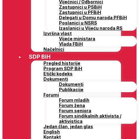
Vijećnici / Odbornici
Zastupnici u PSBiH
Zastupnici u PFBiH
Delegati u Domu naroda PFBiH
Poslanici u NSRS
Izaslanici u Vijeću naroda RS
Izvršna vlast
Vijeće ministara
Vlada FBiH
Načelnici
SDP BiH
Pregled historije
Program SDP BiH
Etički kodeks
Dokumenti
Dokumenti
Publikacije
Forumi
Forum mladih
Forum žena
Forum seniora
Forum sindikalnih aktivista /
aktivistica
Jedan član, jedan glas
English
Kontakt