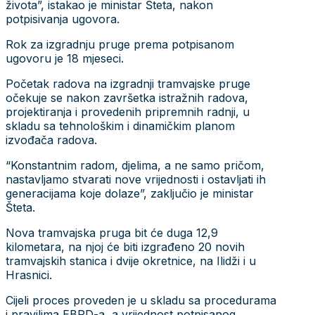
života”, istakao je ministar Šteta, nakon
potpisivanja ugovora.
Rok za izgradnju pruge prema potpisanom
ugovoru je 18 mjeseci.
Početak radova na izgradnji tramvajske pruge
očekuje se nakon završetka istražnih radova,
projektiranja i provedenih pripremnih radnji, u
skladu sa tehnološkim i dinamičkim planom
izvođača radova.
“Konstantnim radom, djelima, a ne samo pričom,
nastavljamo stvarati nove vrijednosti i ostavljati ih
generacijama koje dolaze”, zaključio je ministar
Šteta.
Nova tramvajska pruga bit će duga 12,9
kilometara, na njoj će biti izgrađeno 20 novih
tramvajskih stanica i dvije okretnice, na Ilidži i u
Hrasnici.
Cijeli proces proveden je u skladu sa procedurama
i pravilima EBRD-a, a vrijednost potpisanog