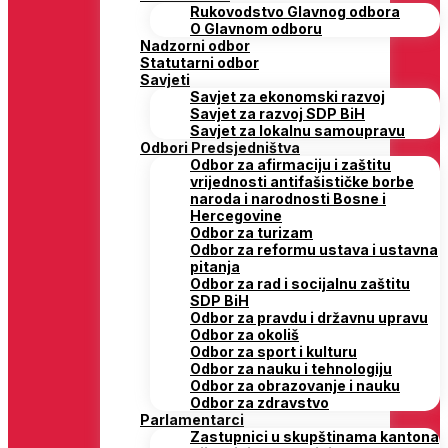
Rukovodstvo Glavnog odbora
O Glavnom odboru
Nadzorni odbor
Statutarni odbor
Savjeti
Savjet za ekonomski razvoj
Savjet za razvoj SDP BiH
Savjet za lokalnu samoupravu
Odbori Predsjedništva
Odbor za afirmaciju i zaštitu
vrijednosti antifašističke borbe
naroda i narodnosti Bosne i
Hercegovine
Odbor za turizam
Odbor za reformu ustava i ustavna
pitanja
Odbor za rad i socijalnu zaštitu
SDP BiH
Odbor za pravdu i državnu upravu
Odbor za okoliš
Odbor za sport i kulturu
Odbor za nauku i tehnologiju
Odbor za obrazovanje i nauku
Odbor za zdravstvo
Parlamentarci
Zastupnici u skupštinama kantona