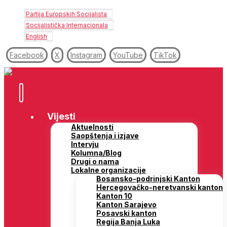
Partija Europskih Socijalista
Socijalistička Internacionala
English
Facebook
X
Instagram
YouTube
TikTok
Vijesti
Aktuelnosti
Saopštenja i izjave
Intervju
Kolumna/Blog
Drugi o nama
Lokalne organizacije
Bosansko-podrinjski Kanton
Hercegovačko-neretvanski kanton
Kanton 10
Kanton Sarajevo
Posavski kanton
Regija Banja Luka