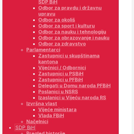
SDP BiH
Odbor za pravdu i državnu
upravu
Odbor za okoliš
Odbor za sport i kulturu
Odbor za nauku i tehnologiju
Odbor za obrazovanje i nauku
Odbor za zdravstvo
Parlamentarci
Zastupnici u skupštinama
kantona
Vijećnici / Odbornici
Zastupnici u PSBiH
Zastupnici u PFBiH
Delegati u Domu naroda PFBiH
Poslanici u NSRS
Izaslanici u Vijeću naroda RS
Izvršna vlast
Vijeće ministara
Vlada FBiH
Načelnici
SDP BiH
Pregled historije