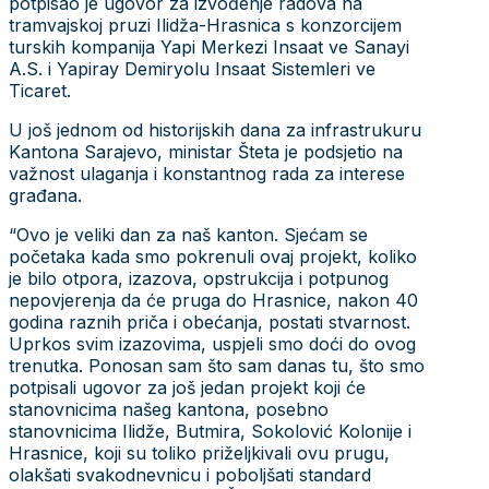
potpisao je ugovor za izvođenje radova na
tramvajskoj pruzi Ilidža-Hrasnica s konzorcijem
turskih kompanija Yapi Merkezi Insaat ve Sanayi
A.S. i Yapiray Demiryolu Insaat Sistemleri ve
Ticaret.
U još jednom od historijskih dana za infrastrukuru
Kantona Sarajevo, ministar Šteta je podsjetio na
važnost ulaganja i konstantnog rada za interese
građana.
“Ovo je veliki dan za naš kanton. Sjećam se
početaka kada smo pokrenuli ovaj projekt, koliko
je bilo otpora, izazova, opstrukcija i potpunog
nepovjerenja da će pruga do Hrasnice, nakon 40
godina raznih priča i obećanja, postati stvarnost.
Uprkos svim izazovima, uspjeli smo doći do ovog
trenutka. Ponosan sam što sam danas tu, što smo
potpisali ugovor za još jedan projekt koji će
stanovnicima našeg kantona, posebno
stanovnicima Ilidže, Butmira, Sokolović Kolonije i
Hrasnice, koji su toliko priželjkivali ovu prugu,
olakšati svakodnevnicu i poboljšati standard