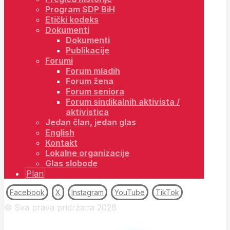
Program SDP BiH
Etički kodeks
Dokumenti
Dokumenti
Publikacije
Forumi
Forum mladih
Forum žena
Forum seniora
Forum sindikalnih aktivista /
aktivistica
Jedan član, jedan glas
English
Kontakt
Lokalne organizacije
Glas slobode
Plan
Facebook
X
Instagram
YouTube
TikTok
© Sva prava pridržana 2026