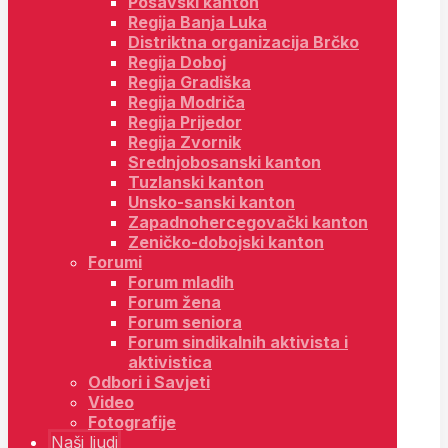
Posavski kanton
Regija Banja Luka
Distriktna organizacija Brčko
Regija Doboj
Regija Gradiška
Regija Modriča
Regija Prijedor
Regija Zvornik
Srednjobosanski kanton
Tuzlanski kanton
Unsko-sanski kanton
Zapadnohercegovački kanton
Zeničko-dobojski kanton
Forumi
Forum mladih
Forum žena
Forum seniora
Forum sindikalnih aktivista i
aktivistica
Odbori i Savjeti
Video
Fotografije
Naši ljudi