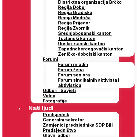
Distriktna organizacija Brčko
Regija Doboj
Regija Gradiška
Regija Modriča
Regija Prijedor
Regija Zvornik
Srednjobosanski kanton
Tuzlanski kanton
Unsko-sanski kanton
Zapadnohercegovački kanton
Zeničko-dobojski kanton
Forumi
Forum mladih
Forum žena
Forum seniora
Forum sindikalnih aktivista i
aktivistica
Odbori i Savjeti
Video
Fotografije
Naši ljudi
Predsjednik
Generalni sekretar
Zamjenici predsjednika SDP BiH
Predsjedništvo
Glavni odbor