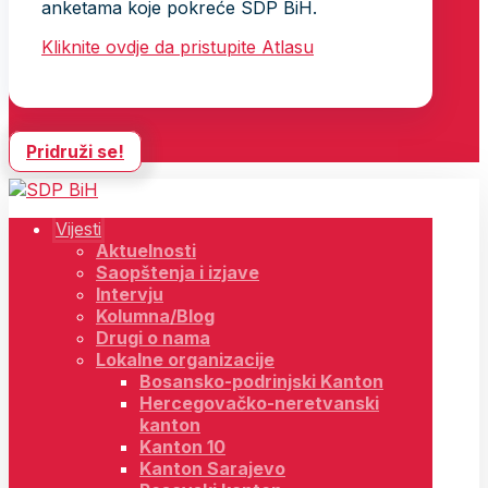
anketama koje pokreće SDP BiH.
Kliknite ovdje da pristupite Atlasu
Pridruži se!
Vijesti
Aktuelnosti
Saopštenja i izjave
Intervju
Kolumna/Blog
Drugi o nama
Lokalne organizacije
Bosansko-podrinjski Kanton
Hercegovačko-neretvanski
kanton
Kanton 10
Kanton Sarajevo