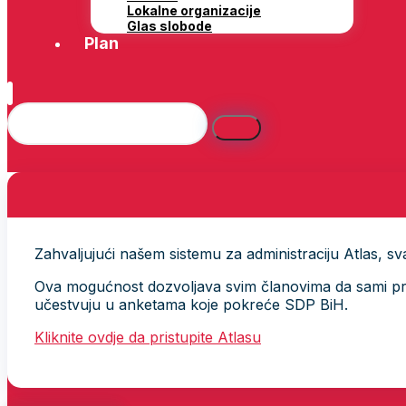
Lokalne organizacije
Glas slobode
Plan
Zahvaljujući našem sistemu za administraciju Atlas, svak
Ova mogućnost dozvoljava svim članovima da sami provj
učestvuju u anketama koje pokreće SDP BiH.
Kliknite ovdje da pristupite Atlasu