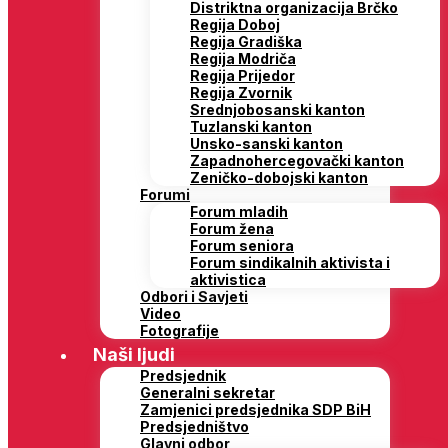
Distriktna organizacija Brčko
Regija Doboj
Regija Gradiška
Regija Modriča
Regija Prijedor
Regija Zvornik
Srednjobosanski kanton
Tuzlanski kanton
Unsko-sanski kanton
Zapadnohercegovački kanton
Zeničko-dobojski kanton
Forumi
Forum mladih
Forum žena
Forum seniora
Forum sindikalnih aktivista i
aktivistica
Odbori i Savjeti
Video
Fotografije
Naši ljudi
Predsjednik
Generalni sekretar
Zamjenici predsjednika SDP BiH
Predsjedništvo
Glavni odbor