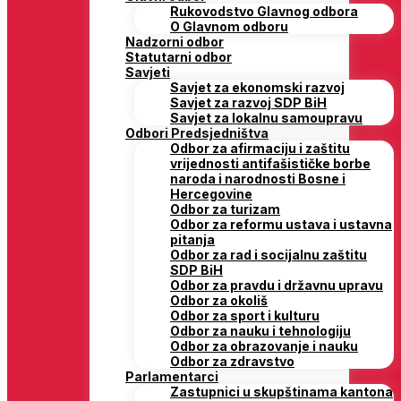
Rukovodstvo Glavnog odbora
O Glavnom odboru
Nadzorni odbor
Statutarni odbor
Savjeti
Savjet za ekonomski razvoj
Savjet za razvoj SDP BiH
Savjet za lokalnu samoupravu
Odbori Predsjedništva
Odbor za afirmaciju i zaštitu
vrijednosti antifašističke borbe
naroda i narodnosti Bosne i
Hercegovine
Odbor za turizam
Odbor za reformu ustava i ustavna
pitanja
Odbor za rad i socijalnu zaštitu
SDP BiH
Odbor za pravdu i državnu upravu
Odbor za okoliš
Odbor za sport i kulturu
Odbor za nauku i tehnologiju
Odbor za obrazovanje i nauku
Odbor za zdravstvo
Parlamentarci
Zastupnici u skupštinama kantona