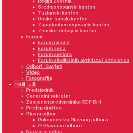
Regija Zvornik
Srednjobosanski kanton
Tuzlanski kanton
Unsko-sanski kanton
Zapadnohercegovački kanton
Zeničko-dobojski kanton
Forumi
Forum mladih
Forum žena
Forum seniora
Forum sindikalnih aktivista i aktivistica
Odbori i Savjeti
Video
Fotografije
Naši ljudi
Predsjednik
Generalni sekretar
Zamjenici predsjednika SDP BiH
Predsjedništvo
Glavni odbor
Rukovodstvo Glavnog odbora
O Glavnom odboru
Nadzorni odbor