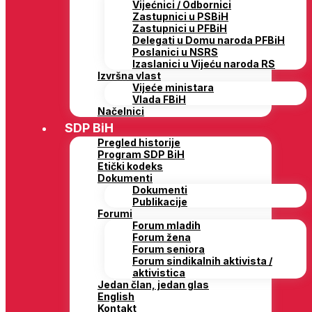
Vijećnici / Odbornici
Zastupnici u PSBiH
Zastupnici u PFBiH
Delegati u Domu naroda PFBiH
Poslanici u NSRS
Izaslanici u Vijeću naroda RS
Izvršna vlast
Vijeće ministara
Vlada FBiH
Načelnici
SDP BiH
Pregled historije
Program SDP BiH
Etički kodeks
Dokumenti
Dokumenti
Publikacije
Forumi
Forum mladih
Forum žena
Forum seniora
Forum sindikalnih aktivista /
aktivistica
Jedan član, jedan glas
English
Kontakt