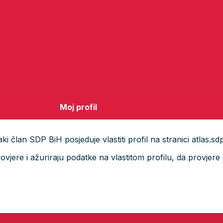
Moj profil
i član SDP BiH posjeduje vlastiti profil na stranici atlas.sd
ere i ažuriraju podatke na vlastitom profilu, da provjere s