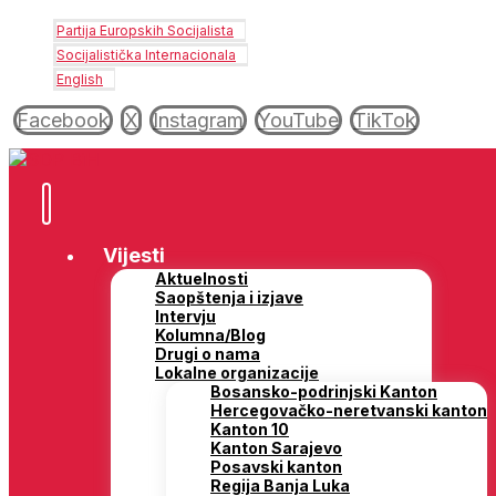
Partija Europskih Socijalista
Socijalistička Internacionala
English
Facebook
X
Instagram
YouTube
TikTok
Vijesti
Aktuelnosti
Saopštenja i izjave
Intervju
Kolumna/Blog
Drugi o nama
Lokalne organizacije
Bosansko-podrinjski Kanton
Hercegovačko-neretvanski kanton
Kanton 10
Kanton Sarajevo
Posavski kanton
Regija Banja Luka