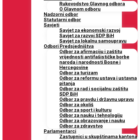
Rukovodstvo Glavnog odbora
O Glavnom odboru
Nadzorni odbor
Statutarni odbor
Savjeti
Savjet za ekonomski razvoj
Savjet za razvoj SDP BiH
Savjet za lokalnu samoupravu
Odbori Predsjedništva
Odbor za afirmaciju i zaštitu
vrijednosti antifašističke borbe
naroda i narodnosti Bosne i
Hercegovine
Odbor za turizam
Odbor za reformu ustava i ustavna
pitanja
Odbor za rad i socijalnu zaštitu
SDP BiH
Odbor za pravdu i državnu upravu
Odbor za okoliš
Odbor za sport i kulturu
Odbor za nauku i tehnologiju
Odbor za obrazovanje i nauku
Odbor za zdravstvo
Parlamentarci
Zastupnici u skupštinama kantona