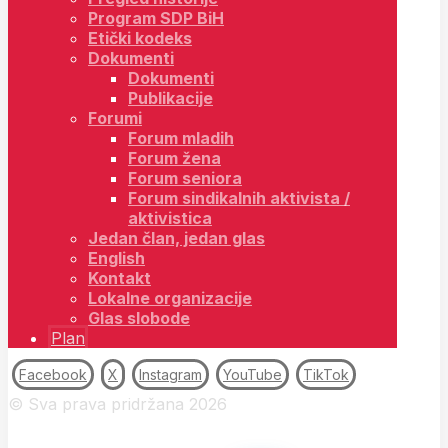
Program SDP BiH
Etički kodeks
Dokumenti
Dokumenti
Publikacije
Forumi
Forum mladih
Forum žena
Forum seniora
Forum sindikalnih aktivista /
aktivistica
Jedan član, jedan glas
English
Kontakt
Lokalne organizacije
Glas slobode
Plan
Facebook
X
Instagram
YouTube
TikTok
© Sva prava pridržana 2026