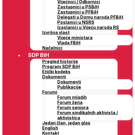
Vijećnici / Odbornici
Zastupnici u PSBiH
Zastupnici u PFBiH
Delegati u Domu naroda PFBiH
Poslanici u NSRS
Izaslanici u Vijeću naroda RS
Izvršna vlast
Vijeće ministara
Vlada FBiH
Načelnici
SDP BiH
Pregled historije
Program SDP BiH
Etički kodeks
Dokumenti
Dokumenti
Publikacije
Forumi
Forum mladih
Forum žena
Forum seniora
Forum sindikalnih aktivista /
aktivistica
Jedan član, jedan glas
English
Kontakt