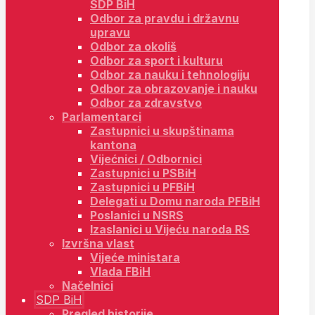
SDP BiH
Odbor za pravdu i državnu
upravu
Odbor za okoliš
Odbor za sport i kulturu
Odbor za nauku i tehnologiju
Odbor za obrazovanje i nauku
Odbor za zdravstvo
Parlamentarci
Zastupnici u skupštinama
kantona
Vijećnici / Odbornici
Zastupnici u PSBiH
Zastupnici u PFBiH
Delegati u Domu naroda PFBiH
Poslanici u NSRS
Izaslanici u Vijeću naroda RS
Izvršna vlast
Vijeće ministara
Vlada FBiH
Načelnici
SDP BiH
Pregled historije