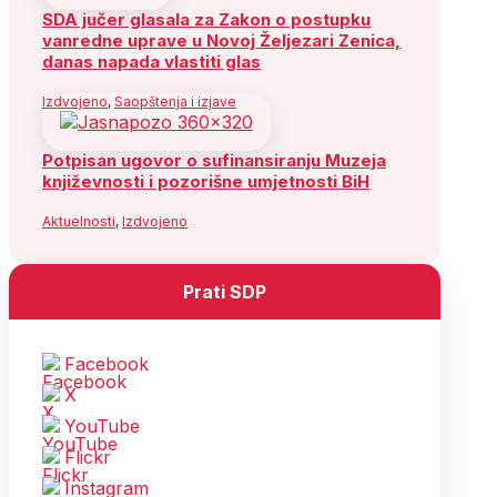
SDA jučer glasala za Zakon o postupku
vanredne uprave u Novoj Željezari Zenica,
danas napada vlastiti glas
Izdvojeno
,
Saopštenja i izjave
Potpisan ugovor o sufinansiranju Muzeja
književnosti i pozorišne umjetnosti BiH
Aktuelnosti
,
Izdvojeno
Prati SDP
Facebook
X
YouTube
Flickr
Instagram