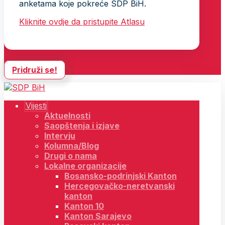
anketama koje pokreće SDP BiH.
Kliknite ovdje da pristupite Atlasu
Pridruži se!
Vijesti
Aktuelnosti
Saopštenja i izjave
Intervju
Kolumna/Blog
Drugi o nama
Lokalne organizacije
Bosansko-podrinjski Kanton
Hercegovačko-neretvanski
kanton
Kanton 10
Kanton Sarajevo