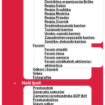
Distriktna organizacija Brčko
Regija Doboj
Regija Gradiška
Regija Modriča
Regija Prijedor
Regija Zvornik
Srednjobosanski kanton
Tuzlanski kanton
Unsko-sanski kanton
Zapadnohercegovački kanton
Zeničko-dobojski kanton
Forumi
Forum mladih
Forum žena
Forum seniora
Forum sindikalnih aktivista i
aktivistica
Odbori i Savjeti
Video
Fotografije
Naši ljudi
Predsjednik
Generalni sekretar
Zamjenici predsjednika SDP BiH
Predsjedništvo
Glavni odbor