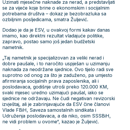
Uzimati mjesečne naknade za nerad, a predstavljati
se za vijeće koje brine o ekonomskim i socijalnim
potrebama društva – dokaz je bezobrazluka sa
ozbiljnim posljedicama, smatra Žuljević.
Dodao je da je ESV, u ovakvoj formi kakav danas
imamo, kao direktni rezultat vladajuće politike,
zapravo, postao samo još jedan budžetski
nametnik.
„Taj nametnik je specijalizovan za veliki nerad i
dobre paušale, i to naročito uspješan u uzimanju
naknada za neodržane sjednice. Ovo tijelo radi sve
suprotno od onog za što je zaduženo, pa umjesto
afirmiranja socijalnih prava zaposlenika, ali i
poslodavaca, godišnje utroši preko 120.000 KM,
svaki mjesec uredno uzimajući paušal, iako se
sjednice ne održavaju. Ne čudi negativan revizorski
izvještaj, ali je zabrinjavajuće da ESV čine članovi
Vlade FBiH, Saveza samostalnih sindikata i
Udruženja poslodavaca, a da niko, osim SSSBiH,
ne vidi problem u ovome“, kazao je Žuljević.