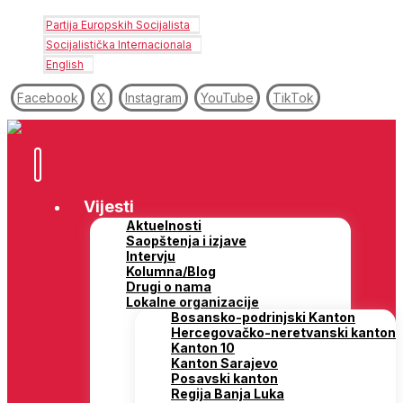
Partija Europskih Socijalista
Socijalistička Internacionala
English
Facebook
X
Instagram
YouTube
TikTok
Vijesti
Aktuelnosti
Saopštenja i izjave
Intervju
Kolumna/Blog
Drugi o nama
Lokalne organizacije
Bosansko-podrinjski Kanton
Hercegovačko-neretvanski kanton
Kanton 10
Kanton Sarajevo
Posavski kanton
Regija Banja Luka