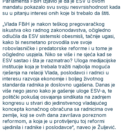
Parlamenta FBiH izjavio je da je ESV u ovom
mandatu pokazalo svu svoju nesvrsishodnost kada
su u pitanju interesi onih koje bi trebalo da štiti.
„Vlada FBiH je nakon teškog pregovaračkog
iskustva oko radnog zakonodavstva, očigledno
odlučila da ESV sistemski obesmisli, tačnije ugasi,
kako bi nesmetano provodila sve svoje
robovlasničke i predatorske reforme i u tome je
očigledno uspjela. Niko se više i ne sjeća kad se
ESV sastao i šta je razmatrao? Uloga medijacijske
institucije koja je trebala tražiti najbolja moguća
rješenja na relaciji Vlada, poslodavci i radnici u
interesu razvoja ekonomije i boljeg životnog
standarda radnika je doslovno ugašena. Danas je
više nego jasno kako je gašenje uloge ESV-a, te
politički pokušaj osvajanja sindikata na zadnjem
kongresu u stvari dio jedinstvenog vladajućeg
koncepta konačnog obračuna sa radnicima ove
zemlje, koji se ovih dana završava poreznom
reformom, a koja je u protivljenju toj reformi
ujedinila i radnike i poslodavce“, naveo je Žuljević.