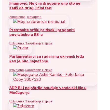
Imamović: Ne čini drugome ono što ne
želiš da drugi učini tebi
Aktuelnosti
,
Izdvojeno
Prestanite vršiti pritisak i progoniti
povratnike u RS-u
Izdvojeno
,
Saopštenja i izjave
Parlamentarci su rudarima okrenuli leđa
kad je bilo najvažnije
Izdvojeno
,
Saopštenja i izjave
SDP BiH najoštrije osuđuje vandalski čin u
Međugorju
Izdvojeno
,
Saopštenja i izjave