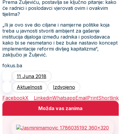
Prema Žuljeviću, postavlja se ključno pitanje: kako
će radnici i poslodavci vjerovati ovim i ovakvim
tijelima?
„Ili je ovo sve dio ciljane i namjerne politike koja
treba u javnosti stvoriti ambijent za gašenje
institucija dijaloga između radnika i poslodavaca
kako bi se nesmetano i bez buke nastavio koncept
implementacije reformi divljeg kapitalizma“,
zaključio je Žuljević.
fokus.ba
11 Juna 2018
Aktuelnosti
Izdvojeno
Facebook
X
Linkedin
Whatsapp
Email
Print
Shortlink
Možda vas zanima