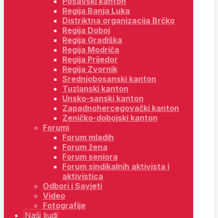
Posavski kanton
Regija Banja Luka
Distriktna organizacija Brčko
Regija Doboj
Regija Gradiška
Regija Modriča
Regija Prijedor
Regija Zvornik
Srednjobosanski kanton
Tuzlanski kanton
Unsko-sanski kanton
Zapadnohercegovački kanton
Zeničko-dobojski kanton
Forumi
Forum mladih
Forum žena
Forum seniora
Forum sindikalnih aktivista i
aktivistica
Odbori i Savjeti
Video
Fotografije
Naši ljudi