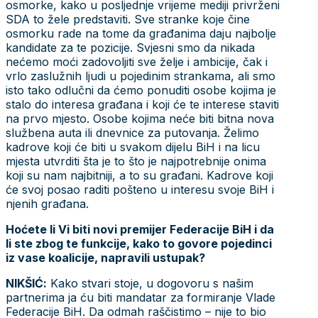
osmorke, kako u posljednje vrijeme mediji privrženi
SDA to žele predstaviti. Sve stranke koje čine
osmorku rade na tome da građanima daju najbolje
kandidate za te pozicije. Svjesni smo da nikada
nećemo moći zadovoljiti sve želje i ambicije, čak i
vrlo zaslužnih ljudi u pojedinim strankama, ali smo
isto tako odlučni da ćemo ponuditi osobe kojima je
stalo do interesa građana i koji će te interese staviti
na prvo mjesto. Osobe kojima neće biti bitna nova
službena auta ili dnevnice za putovanja. Želimo
kadrove koji će biti u svakom dijelu BiH i na licu
mjesta utvrditi šta je to što je najpotrebnije onima
koji su nam najbitniji, a to su građani. Kadrove koji
će svoj posao raditi pošteno u interesu svoje BiH i
njenih građana.
Hoćete li Vi biti novi premijer Federacije BiH i da
li ste zbog te funkcije, kako to govore pojedinci
iz vase koalicije, napravili ustupak?
NIKŠIĆ:
Kako stvari stoje, u dogovoru s našim
partnerima ja ću biti mandatar za formiranje Vlade
Federacije BiH. Da odmah raščistimo – nije to bio