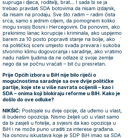
supruga i djeca, roditelji, brat… I sada bi se ja
trebao pravdati SDA botovima da nisam izdajnik,
da nisam na prodaju. Sve što radim – radim čista
srca, samo s jednim ciljem, da pomognem koliko
mogu svojoj Bosni i Hercegovini. Da ponovim, ako
prekinimo lanac korupcije i kriminala, ako uspijemo
barem za 10 posto popraviti stanje na bolje, ako
na političkoj sceni umjesto svađa prevara i sukoba
stvorimo klimu dogovoranja i saradnje, ako vratimo
nadu našim ljudima da ne odlaze iz svoje zemlje
nego da se počnu vraćati – bit ću presretan.
Prije Općih izbora u BiH nije bilo riječi o
mogućnostima saradnje sa ove dvije političke
partije, koje ste u više navrata ocijenili – kao i
SDA – onima koji blokiraju reforme u BIH. Kako je
došlo do ove odluke?
NIKŠIĆ:
Postojale su dvije opcije, da uđemo u vlast,
ili budemo opozicija. Nismo željeli ući u vlast samo
da bi zasjeli u fotelje, a svjesni da kao opozicija u
BiH i ne može puno uraditi za interese građana.
Na osnovu iskustava koje je SDP BiH imao sa SDA