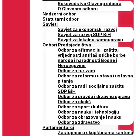
Rukovodstvo Glavnog odbora
O Glavnom odboru
Nadzorni odbor
Statutarni odbor
Savjeti
Savjet za ekonomski razvoj
Savjet za razvoj SDP BiH
Savjet za lokalnu samoupravu
Odbori Predsjedništva
Odbor za afirmaciju i zaštitu
vrijednosti antifašističke borbe
naroda i narodnosti Bosne i
Hercegovine
Odbor za turizam
Odbor za reformu ustava i ustavna
pitanja
Odbor za rad i socijalnu zaštitu
SDP BiH
Odbor za pravdu i državnu upravu
Odbor za okoliš
Odbor za sport i kulturu
Odbor za nauku i tehnologiju
Odbor za obrazovanje i nauku
Odbor za zdravstvo
Parlamentarci
Zastupnici u skupštinama kantona