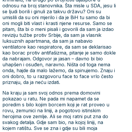
odnosu na broj stanovnika. Šta misle u SDA, jesu li
se ljudi borili i ginuli za takvu državu? Oni su
umislili da su oni mjerilo i da je BiH tu samo da bi
oni mogli biti vlast i krasti njene resurse. Samo se
pitam, šta bi o meni pisali i govorili da sam ja izdao
reviziju tužbe protiv Srbije, da sam ja vlasnik
luksuznih apartmana, da sam ja nabavio
ventilatore kao respiratore, da sam se deklarisao
kao borac protiv antifašizma, pitanje je samo dokle
da nabrajam. Odgovor je jasan – davno bi bio
uhapšen i osuđen, naravno. Ništa od toga nema
onda, hajde da malo lažemo, da spinujemo. Znaju i
oni dobro, to u razgovoru face to face vrlo često
priznaju, da ja neću izdati.
Na kraju ja sam svoj odnos prema domovini
pokazao u ratu. Ne pada mi napamet da se
poredim s bilo kojim borcem koji je rat proveo u
rovu, zemunici na liniji, a pogotovo istinskim
herojima ove zemlje. Ali se moj ratni put zna do
svakog detalja. Gdje sam bio, na kojoj liniji, na
kojem ratištu. Sve se zna i gdje su bili moja