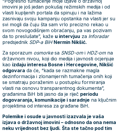
“Pogrešno tumačenje moje izjave o državnoj
imovini je još jedan pokušaj režimskih medija i od
vlasti kupljenih portala da spinuju i na lažima
zasnivaju svoju kampanju opstanka na vlasti jer su
svi mogli da čuju šta sam vrlo precizno rekao u
svom novogodišnjem obraćanju, pa vas pozivam
da to preslušate”, kaže
u intervjuu
za
Inforadar
predsjednik
SDP-a BiH
Nermin Nikšić.
Za sporazum
osmorke
sa
SNSD-om
i
HDZ-om
na
državnom nivou, koji dio medija i javnosti ocjenjuje
kao
izdaju interesa Bosne i Hercegovine, Nikšić
odgovara
da će, “kada se razmakne magla
dezinformacija i zlonamjernih tumačenja onih koji
se smatraju poraženim u postupku formiranja
vlasti na osnovu transparentnog dokumenta”,
građanima BiH biti jasno da je riječ
periodu
dogovaranja, komunikacije i saradnje
na ključnim
projektima od interesa za građane BiH.
Polemike i osude u javnosti izazvala je vaša
izjava o državnoj imovini – odnosno da ona nema
neku vrijednost bez ljudi. Šta ste tačno pod tim