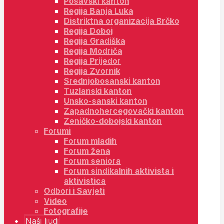
Posavski kanton
Regija Banja Luka
Distriktna organizacija Brčko
Regija Doboj
Regija Gradiška
Regija Modriča
Regija Prijedor
Regija Zvornik
Srednjobosanski kanton
Tuzlanski kanton
Unsko-sanski kanton
Zapadnohercegovački kanton
Zeničko-dobojski kanton
Forumi
Forum mladih
Forum žena
Forum seniora
Forum sindikalnih aktivista i
aktivistica
Odbori i Savjeti
Video
Fotografije
Naši ljudi