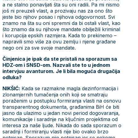
a ne stalno ponavljati šta su oni radili. Pa mi nismo
još ni preuzeli vlast, a prozivaju nas za ono što
jeste bio njihov posao i njihova odgovornost. Svi
znamo na šta su oni spremni da bi ostali vlast, kao
što znamo da su njihove mandate obilježili kriminal
i korupcija epskih razmjera. Kada to prekinemo –
napravili smo više za ovu zemlju i njene građane
nego oni za sve svoje mandate.
Činjenica je ipak da ste pristali na sporazum sa
HDZ-om i SNSD-om. Nazvali ste to u jednom
intervjuu avanturom. Je li bila moguća drugačija
odluka?
NIKŠIĆ:
Kada se razmakne magla dezinformacija i
zlonamjernih tumačenja onih koji se smatraju
poraženim u postupku formiranja vlasti na osnovu
transparentnog dokumenta, građanima BiH će biti
jasno da ulazimo u jedan novi period dogovaranja,
komunikacije i saradnje na ključnim projektima od
interesa za naše ljude. Nikada do sada sporazum o
saradnji i formiranju vlasti nije bio ovako brzo
potpisan. Sporazum nije potpisan jer se nekome