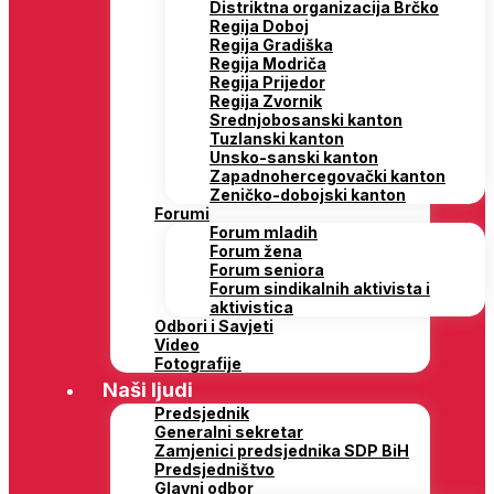
Distriktna organizacija Brčko
Regija Doboj
Regija Gradiška
Regija Modriča
Regija Prijedor
Regija Zvornik
Srednjobosanski kanton
Tuzlanski kanton
Unsko-sanski kanton
Zapadnohercegovački kanton
Zeničko-dobojski kanton
Forumi
Forum mladih
Forum žena
Forum seniora
Forum sindikalnih aktivista i
aktivistica
Odbori i Savjeti
Video
Fotografije
Naši ljudi
Predsjednik
Generalni sekretar
Zamjenici predsjednika SDP BiH
Predsjedništvo
Glavni odbor