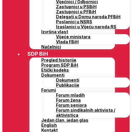
Vijećnici / Odbornici
Zastupnici u PSBiH
Zastupnici u PFBiH
Delegati u Domu naroda PFBiH
Poslanici u NSRS
Izaslanici u Vijeću naroda RS
Izvršna vlast
Vijeće ministara
Vlada FBiH
Načelnici
SDP BiH
Pregled historije
Program SDP BiH
Etički kodeks
Dokumenti
Dokumenti
Publikacije
Forumi
Forum mladih
Forum žena
Forum seniora
Forum sindikalnih aktivista /
aktivistica
Jedan član, jedan glas
English
Kontakt