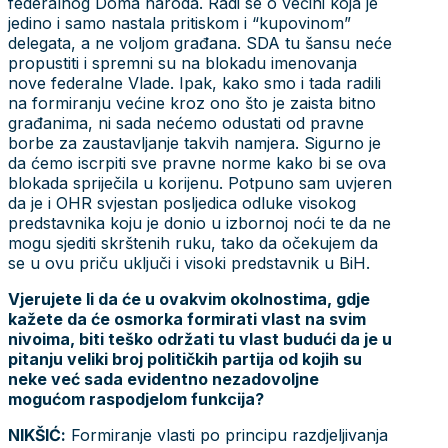
federalnog Doma naroda. Radi se o većini koja je
jedino i samo nastala pritiskom i “kupovinom”
delegata, a ne voljom građana. SDA tu šansu neće
propustiti i spremni su na blokadu imenovanja
nove federalne Vlade. Ipak, kako smo i tada radili
na formiranju većine kroz ono što je zaista bitno
građanima, ni sada nećemo odustati od pravne
borbe za zaustavljanje takvih namjera. Sigurno je
da ćemo iscrpiti sve pravne norme kako bi se ova
blokada spriječila u korijenu. Potpuno sam uvjeren
da je i OHR svjestan posljedica odluke visokog
predstavnika koju je donio u izbornoj noći te da ne
mogu sjediti skrštenih ruku, tako da očekujem da
se u ovu priču uključi i visoki predstavnik u BiH.
Vjerujete li da će u ovakvim okolnostima, gdje
kažete da će osmorka formirati vlast na svim
nivoima, biti teško održati tu vlast budući da je u
pitanju veliki broj političkih partija od kojih su
neke već sada evidentno nezadovoljne
mogućom raspodjelom funkcija?
NIKŠIĆ:
Formiranje vlasti po principu razdjeljivanja