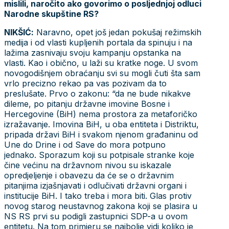
mislili, naročito ako govorimo o posljednjoj odluci
Narodne skupštine RS?
NIKŠIĆ:
Naravno, opet još jedan pokušaj režimskih
medija i od vlasti kupljenih portala da spinuju i na
lažima zasnivaju svoju kampanju opstanka na
vlasti. Kao i obično, u laži su kratke noge. U svom
novogodišnjem obraćanju svi su mogli čuti šta sam
vrlo precizno rekao pa vas pozivam da to
preslušate. Prvo o zakonu: “da ne bude nikakve
dileme, po pitanju državne imovine Bosne i
Hercegovine (BiH) nema prostora za metaforičko
izražavanje. Imovina BiH, u oba entiteta i Distriktu,
pripada državi BiH i svakom njenom građaninu od
Une do Drine i od Save do mora potpuno
jednako. Sporazum koji su potpisale stranke koje
čine većinu na državnom nivou su iskazale
opredjeljenje i obavezu da će se o državnim
pitanjima izjašnjavati i odlučivati državni organi i
institucije BiH. I tako treba i mora biti. Glas protiv
novog starog neustavnog zakona koji se plasira u
NS RS prvi su podigli zastupnici SDP-a u ovom
entitetu. Na tom primjeru se najbolje vidi koliko je