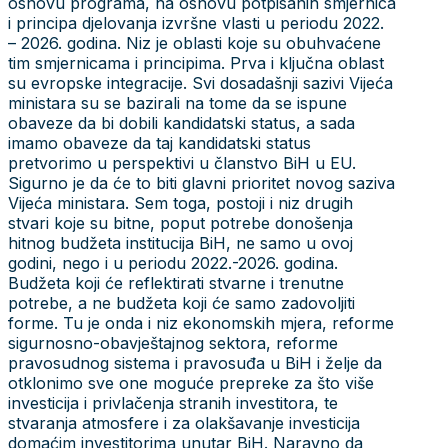
osnovu programa, na osnovu potpisanih smjernica
i principa djelovanja izvršne vlasti u periodu 2022.
– 2026. godina. Niz je oblasti koje su obuhvaćene
tim smjernicama i principima. Prva i ključna oblast
su evropske integracije. Svi dosadašnji sazivi Vijeća
ministara su se bazirali na tome da se ispune
obaveze da bi dobili kandidatski status, a sada
imamo obaveze da taj kandidatski status
pretvorimo u perspektivi u članstvo BiH u EU.
Sigurno je da će to biti glavni prioritet novog saziva
Vijeća ministara. Sem toga, postoji i niz drugih
stvari koje su bitne, poput potrebe donošenja
hitnog budžeta institucija BiH, ne samo u ovoj
godini, nego i u periodu 2022.-2026. godina.
Budžeta koji će reflektirati stvarne i trenutne
potrebe, a ne budžeta koji će samo zadovoljiti
forme. Tu je onda i niz ekonomskih mjera, reforme
sigurnosno-obavještajnog sektora, reforme
pravosudnog sistema i pravosuđa u BiH i želje da
otklonimo sve one moguće prepreke za što više
investicija i privlačenja stranih investitora, te
stvaranja atmosfere i za olakšavanje investicija
domaćim investitorima unutar BiH. Naravno da