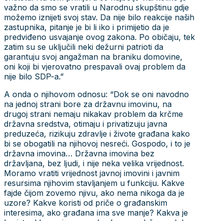
važno da smo se vratili u Narodnu skupštinu gdje
možemo iznijeti svoj stav. Da nije bilo reakcije naših
zastupnika, pitanje je bi li iko i primijetio da je
predviđeno usvajanje ovog zakona. Po običaju, tek
zatim su se uključili neki dežurni patrioti da
garantuju svoj angažman na braniku domovine,
oni koji bi vjerovatno prespavali ovaj problem da
nije bilo SDP-a.”
A onda o njihovom odnosu: “Dok se oni navodno
na jednoj strani bore za državnu imovinu, na
drugoj strani nemaju nikakav problem da krčme
državna sredstva, otimaju i privatizuju javna
preduzeća, rizikuju zdravlje i živote građana kako
bi se obogatili na njihovoj nesreći. Gospodo, i to je
državna imovina… Državna imovina bez
državljana, bez ljudi, i nije neka velika vrijednost.
Moramo vratiti vrijednost javnoj imovini i javnim
resursima njihovim stavljanjem u funkciju. Kakve
fajde čijom zovemo njivu, ako nema nikoga da je
uzore? Kakve koristi od priče o građanskim
interesima, ako građana ima sve manje? Kakva je