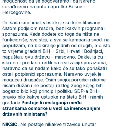
mogućnosti da se dogovaramo i da iskreno
surađujemo na putu napretka Bosne i
Hercegovine.
Do sada smo imali vlasti koje su konstituisane
čistom podjelom resora, bez ikakvih programa i
sporazuma. Kada dođete do toga da ništa ne
funkcioniše, sve stoji, a sva se kampanja svodi na
populizam, na blokiranje jednih od drugih, a u isto
to vrijeme građani BiH – Srbi, Hrvati i Bošnjaci,
napuštaju ovu državu – masovno. Dakle, ja ću
iskreno i predano raditi na realizaciji sporazuma,
naravno da se nadam kako će se tako ponašati i
ostali potpisnici sporazuma. Naravno uvijek je
moguće i drugačije. Osim svojoj porodici nikome
nisam dužan i ne postoji razlog zbog kojeg bih
pogazio bilo koji princip i politiku SDP-a BiH i
pravio bilo kakve ustupke na štetu BiH i njenih
građana.
Postoje li neslaganja među
strankama osmorke u vezi sa imenovanjem
državnih ministara?
NIKŠIĆ:
Ne postoje nikakve trzavice unutar