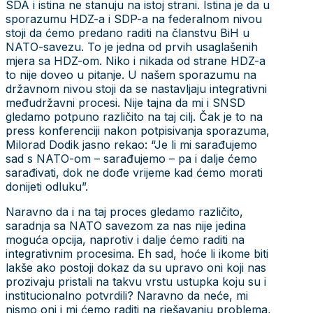
SDA i istina ne stanuju na istoj strani. Istina je da u
sporazumu HDZ-a i SDP-a na federalnom nivou
stoji da ćemo predano raditi na članstvu BiH u
NATO-savezu. To je jedna od prvih usaglašenih
mjera sa HDZ-om. Niko i nikada od strane HDZ-a
to nije doveo u pitanje. U našem sporazumu na
državnom nivou stoji da se nastavljaju integrativni
međudržavni procesi. Nije tajna da mi i SNSD
gledamo potpuno različito na taj cilj. Čak je to na
press konferenciji nakon potpisivanja sporazuma,
Milorad Dodik jasno rekao: “Je li mi sarađujemo
sad s NATO-om – sarađujemo – pa i dalje ćemo
sarađivati, dok ne dođe vrijeme kad ćemo morati
donijeti odluku”.
Naravno da i na taj proces gledamo različito,
saradnja sa NATO savezom za nas nije jedina
moguća opcija, naprotiv i dalje ćemo raditi na
integrativnim procesima. Eh sad, hoće li ikome biti
lakše ako postoji dokaz da su upravo oni koji nas
prozivaju pristali na takvu vrstu ustupka koju su i
institucionalno potvrdili? Naravno da neće, mi
nismo oni i mi ćemo raditi na rješavanju problema,