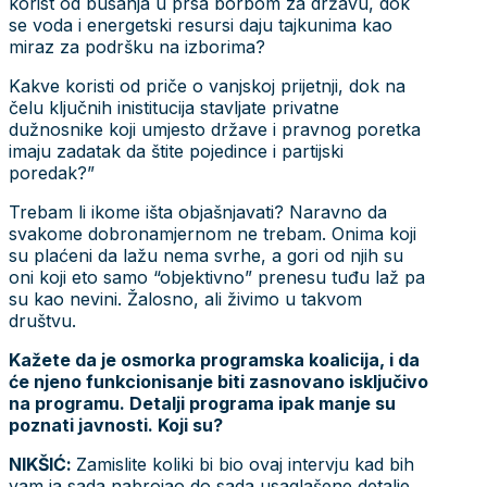
korist od busanja u prsa borbom za državu, dok
se voda i energetski resursi daju tajkunima kao
miraz za podršku na izborima?
Kakve koristi od priče o vanjskoj prijetnji, dok na
čelu ključnih inistitucija stavljate privatne
dužnosnike koji umjesto države i pravnog poretka
imaju zadatak da štite pojedince i partijski
poredak?”
Trebam li ikome išta objašnjavati? Naravno da
svakome dobronamjernom ne trebam. Onima koji
su plaćeni da lažu nema svrhe, a gori od njih su
oni koji eto samo “objektivno” prenesu tuđu laž pa
su kao nevini. Žalosno, ali živimo u takvom
društvu.
Kažete da je osmorka programska koalicija, i da
će njeno funkcionisanje biti zasnovano isključivo
na programu. Detalji programa ipak manje su
poznati javnosti. Koji su?
NIKŠIĆ:
Zamislite koliki bi bio ovaj intervju kad bih
vam ja sada nabrojao do sada usaglašene detalje