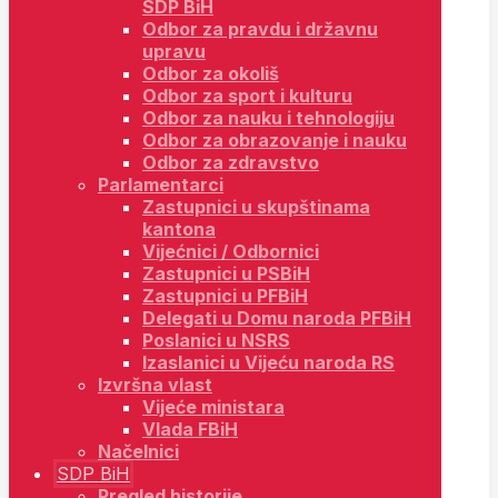
SDP BiH
Odbor za pravdu i državnu
upravu
Odbor za okoliš
Odbor za sport i kulturu
Odbor za nauku i tehnologiju
Odbor za obrazovanje i nauku
Odbor za zdravstvo
Parlamentarci
Zastupnici u skupštinama
kantona
Vijećnici / Odbornici
Zastupnici u PSBiH
Zastupnici u PFBiH
Delegati u Domu naroda PFBiH
Poslanici u NSRS
Izaslanici u Vijeću naroda RS
Izvršna vlast
Vijeće ministara
Vlada FBiH
Načelnici
SDP BiH
Pregled historije