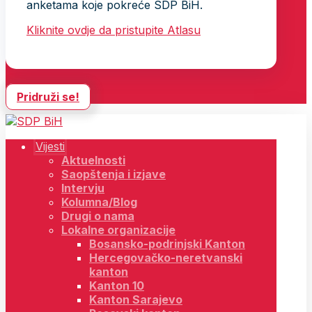
anketama koje pokreće SDP BiH.
Kliknite ovdje da pristupite Atlasu
Pridruži se!
Vijesti
Aktuelnosti
Saopštenja i izjave
Intervju
Kolumna/Blog
Drugi o nama
Lokalne organizacije
Bosansko-podrinjski Kanton
Hercegovačko-neretvanski
kanton
Kanton 10
Kanton Sarajevo