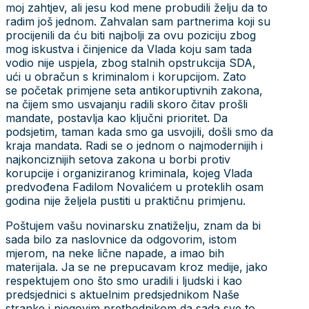
moj zahtjev, ali jesu kod mene probudili želju da to
radim još jednom. Zahvalan sam partnerima koji su
procijenili da ću biti najbolji za ovu poziciju zbog
mog iskustva i činjenice da Vlada koju sam tada
vodio nije uspjela, zbog stalnih opstrukcija SDA,
ući u obračun s kriminalom i korupcijom. Zato
se početak primjene seta antikoruptivnih zakona,
na čijem smo usvajanju radili skoro čitav prošli
mandate, postavlja kao ključni prioritet. Da
podsjetim, taman kada smo ga usvojili, došli smo da
kraja mandata. Radi se o jednom o najmodernijih i
najkonciznijih setova zakona u borbi protiv
korupcije i organiziranog kriminala, kojeg Vlada
predvođena Fadilom Novalićem u proteklih osam
godina nije željela pustiti u praktičnu primjenu.
Poštujem vašu novinarsku znatiželju, znam da bi
sada bilo za naslovnice da odgovorim, istom
mjerom, na neke lične napade, a imao bih
materijala. Ja se ne prepucavam kroz medije, jako
respektujem ono što smo uradili i ljudski i kao
predsjednici s aktuelnim predsjednikom Naše
stranke i njegovim prethodnikom da sada sve to