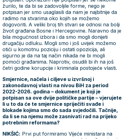
žurilo, te da bi se zadovoljile forme, nego je
potpisan jer smo usaglasili da nam je najbitnije da
radimo na stvarima oko kojih se možemo
dogovoriti. A veliki broj tih stvari se odnosi na bolji
život građana Bosne i Hercegovine. Naravno da je
bila mogućnost izbora i da smo mogli donijeti
drugačiju odluku. Mogli smo i još uvijek možemo
otići u komotnu poziciju i ostati opozicija, ali
sigurno je da na taj način nikada ne bi mogli
pomoći građanima. Naprotiv, osudili bi ih na još
četri godine korupcije i kriminala postojeće vlasti.
Smjernice, načela i ciljeve u izvršnoj i
zakonodavnoj vlasti na nivou BiH za period
2022-2026. godina – dokument je koji je
potpisan sa ove dvije političke partije – vjerujete
li u to da će te smjernice spriječiti svađe i
blokade kojima smo do sada svjedočili. Tačnije,
da li se na njemu može zasnivati rad na prijeko
potrebnim reformama?
NIKŠIĆ:
Prvi put formiramo Vijeće ministara na