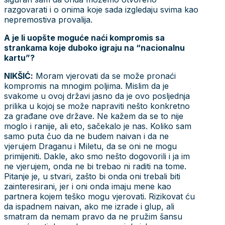
razgovarati i o onima koje sada izgledaju svima kao
nepremostiva provalija.
A je li uopšte moguće naći kompromis sa
strankama koje duboko igraju na “nacionalnu
kartu”?
NIKŠIĆ:
Moram vjerovati da se može pronaći
kompromis na mnogim poljima. Mislim da je
svakome u ovoj državi jasno da je ovo posljednja
prilika u kojoj se može napraviti nešto konkretno
za građane ove države. Ne kažem da se to nije
moglo i ranije, ali eto, sačekalo je nas. Koliko sam
samo puta čuo da ne budem naivan i da ne
vjerujem Draganu i Miletu, da se oni ne mogu
primijeniti. Dakle, ako smo nešto dogovorili i ja im
ne vjerujem, onda ne bi trebao ni raditi na tome.
Pitanje je, u stvari, zašto bi onda oni trebali biti
zainteresirani, jer i oni onda imaju mene kao
partnera kojem teško mogu vjerovati. Rizikovat ću
da ispadnem naivan, ako me izrade i glup, ali
smatram da nemam pravo da ne pružim šansu