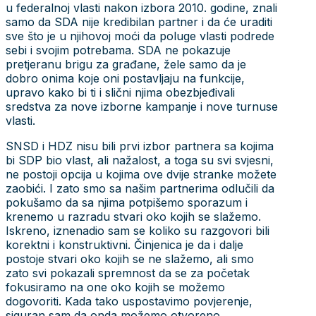
u federalnoj vlasti nakon izbora 2010. godine, znali
samo da SDA nije kredibilan partner i da će uraditi
sve što je u njihovoj moći da poluge vlasti podrede
sebi i svojim potrebama. SDA ne pokazuje
pretjeranu brigu za građane, žele samo da je
dobro onima koje oni postavljaju na funkcije,
upravo kako bi ti i slični njima obezbjeđivali
sredstva za nove izborne kampanje i nove turnuse
vlasti.
SNSD i HDZ nisu bili prvi izbor partnera sa kojima
bi SDP bio vlast, ali nažalost, a toga su svi svjesni,
ne postoji opcija u kojima ove dvije stranke možete
zaobići. I zato smo sa našim partnerima odlučili da
pokušamo da sa njima potpišemo sporazum i
krenemo u razradu stvari oko kojih se slažemo.
Iskreno, iznenadio sam se koliko su razgovori bili
korektni i konstruktivni. Činjenica je da i dalje
postoje stvari oko kojih se ne slažemo, ali smo
zato svi pokazali spremnost da se za početak
fokusiramo na one oko kojih se možemo
dogovoriti. Kada tako uspostavimo povjerenje,
siguran sam da onda možemo otvoreno