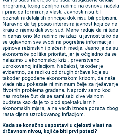
programa, kojeg ozbiljno radimo na osnovu načela
i principa formiranja vlasti. Javnosti nisu bili
poznati ni detalji tih principa dok nisu bili potpisani.
Naravno da taj posao interesira javnost koja će na
kraju o njemu dati svoj sud. Mene raduje da ni tada
ni danas ono što radimo ne izlazi u javnost tako da
se uglavnom sve svodi na pogrešne informacije i
spinove režimskih i plaćenih medija. Jasno je da su
ekonomske politike prioritet, jer je očigledno da se
nalazimo u ekonomskoj krizi, prvenstveno
uzrokovanoj inflacijom. Nažalost, također je
evidentno, za razliku od drugih država koje su
također pogođene ekonomskom krizom, da naše
vlade nisu pokazale ni minimum želje za rješavanje
životnih problema građana. Naprotiv samo kod
nas možete čuti da se sami sebi dive visinom
budžeta kao da je to plod spektakularnih
ekonomskih mjera, a ne većih iznosa poreza zbog
rasta cijena uzrokovanog inflacijom.
Kada se konačno uspostavi u cjelosti vlast na
državnom nivou, koji će biti prvi potezi?