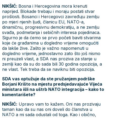
NIKŠIĆ:
Bosna i Hercegovina mora krenuti
naprijed. Blokade trebaju i moraju postati stvar
prošlosti. Bosanci i Hercegovci zavređuju zemlju
po mjeri njenih ljudi, članicu EU, NATO-a,
dinamičnu, progresivnu demokratiju, a ne zemlju
svađa, podmetanja i sebičnih interesa pojedinaca.
Sigurno je da ćemo se prvo početi baviti stvarima
koje će građanima u dogledno vrijeme omogućiti
da lakše žive. Zašto je važno napomenuti u
dogledno vrijeme, jednostavno zato što još nismo
ni preuzeli vlast, a SDA nas proziva za stanje u
zemlji kao da su do sada bili 30 godina opozicija, a
ne vlast. Tek treba da se naviknu biti opozicija.
SDA vas optužuje da ste pružanjem podrške
Borjani Krišto na mjestu predsjedavajuće Vijeća
ministara išli na uštrb NATO integracija – kako to
komentarišete?
NIKŠIĆ:
Upravo vam to kažem. Oni nas prozivaju
taman kao da su nas oni doveli do članstva u
NATO a mi sada odustali od toga. Kao i obično,