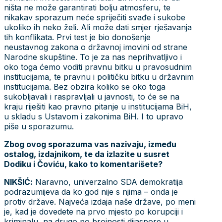
ništa ne može garantirati bolju atmosferu, te
nikakav sporazum neće spriječiti svađe i sukobe
ukoliko ih neko želi. Ali može dati smjer rješavanja
tih konflikata. Prvi test je bio donošenje
neustavnog zakona o državnoj imovini od strane
Narodne skupštine. To je za nas neprihvatljivo i
oko toga ćemo voditi pravnu bitku u pravosudnim
institucijama, te pravnu i političku bitku u državnim
institucijama. Bez obzira koliko se oko toga
sukobljavali i raspravljali u javnosti, to će se na
kraju riješiti kao pravno pitanje u institucijama BiH,
u skladu s Ustavom i zakonima BiH. I to upravo
piše u sporazumu.
Zbog ovog sporazuma vas nazivaju, između
ostalog, izdajnikom, te da izlazite u susret
Dodiku i Čoviću, kako to komentarišete?
NIKŠIĆ:
Naravno, univerzalno SDA demokratija
podrazumijeva da ko god nije s njima – onda je
protiv države. Najveća izdaja naše države, po meni
je, kad je dovedete na prvo mjesto po korupciji i
kriminalu, na drugo po brojnosti dijaspore u