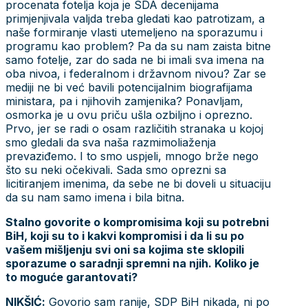
procenata fotelja koja je SDA decenijama
primjenjivala valjda treba gledati kao patrotizam, a
naše formiranje vlasti utemeljeno na sporazumu i
programu kao problem? Pa da su nam zaista bitne
samo fotelje, zar do sada ne bi imali sva imena na
oba nivoa, i federalnom i državnom nivou? Zar se
mediji ne bi već bavili potencijalnim biografijama
ministara, pa i njihovih zamjenika? Ponavljam,
osmorka je u ovu priču ušla ozbiljno i oprezno.
Prvo, jer se radi o osam različitih stranaka u kojoj
smo gledali da sva naša razmimoliaženja
prevaziđemo. I to smo uspjeli, mnogo brže nego
što su neki očekivali. Sada smo oprezni sa
licitiranjem imenima, da sebe ne bi doveli u situaciju
da su nam samo imena i bila bitna.
Stalno govorite o kompromisima koji su potrebni
BiH, koji su to i kakvi kompromisi i da li su po
vašem mišljenju svi oni sa kojima ste sklopili
sporazume o saradnji spremni na njih. Koliko je
to moguće garantovati?
NIKŠIĆ:
Govorio sam ranije, SDP BiH nikada, ni po