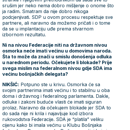
srušim jer neko nema dobro mišljenje o onome što
ja radim. Smatram da nije dobro nikoga
podcjenjivati. SDP u ovom procesu respektuje sve
partnere, ali naravno da možemo pričati i o tome
da se u implantaciju uđe prema stvarnom
izbornom rezultatu.
Ni na nivou Federacije niti na državnom nivou
osmorka neće imati većinu u domovima naroda.
Šta to može da znači u smislu donošenja odluka
u narednom periodu. Očekujete li blokade? Prije
svega mislim na federalnom nivou gdje SDA ima
većinu bošnjačkih delegata?
NIKŠIĆ:
Potpuno ste u krivu. Osmorka će sa
svojim partnerima imati većinu i to stabilnu u oba
doma i državnog i federalnog parlamenta. Dakle,
odluke i zakoni buduće vlasti će imati siguran
prolaz. Naravno da očekujem blokade jer SDA to
do sada nije ni krila i najavljuje kod izbora
rukovodstva Federacije. SDA je “platila” veliku
cijenu kako bi imala većinu u Klubu Bošnjaka