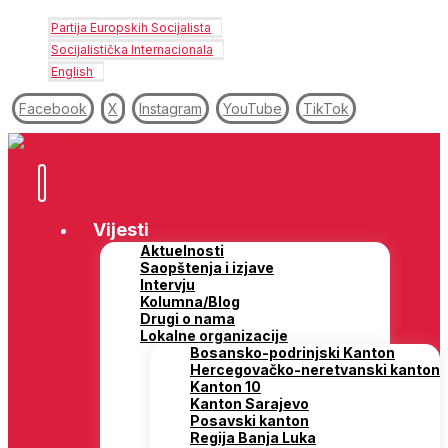
Partija Europskih Socijalista
Socijalistička Internacionala
English
Facebook
X
Instagram
YouTube
TikTok
Vijesti
Aktuelnosti
Saopštenja i izjave
Intervju
Kolumna/Blog
Drugi o nama
Lokalne organizacije
Bosansko-podrinjski Kanton
Hercegovačko-neretvanski kanton
Kanton 10
Kanton Sarajevo
Posavski kanton
Regija Banja Luka