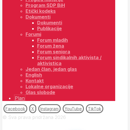
Program SDP BiH
Etički kodeks
Dokumenti
Dokumenti
Publikacije
Forumi
Forum mladih
Forum žena
Forum seniora
Forum sindikalnih aktivista /
aktivistica
Jedan član, jedan glas
English
Kontakt
Lokalne organizacije
Glas slobode
Plan
Facebook
X
Instagram
YouTube
TikTok
© Sva prava pridržana 2026