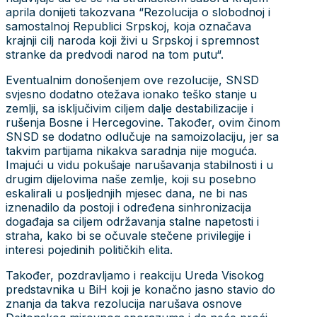
aprila donijeti takozvana “Rezolucija o slobodnoj i
samostalnoj Republici Srpskoj, koja označava
krajnji cilj naroda koji živi u Srpskoj i spremnost
stranke da predvodi narod na tom putu“.
Eventualnim donošenjem ove rezolucije, SNSD
svjesno dodatno otežava ionako teško stanje u
zemlji, sa isključivim ciljem dalje destabilizacije i
rušenja Bosne i Hercegovine. Također, ovim činom
SNSD se dodatno odlučuje na samoizolaciju, jer sa
takvim partijama nikakva saradnja nije moguća.
Imajući u vidu pokušaje narušavanja stabilnosti i u
drugim dijelovima naše zemlje, koji su posebno
eskalirali u posljednjih mjesec dana, ne bi nas
iznenadilo da postoji i određena sinhronizacija
događaja sa ciljem održavanja stalne napetosti i
straha, kako bi se očuvale stečene privilegije i
interesi pojedinih političkih elita.
Također, pozdravljamo i reakciju Ureda Visokog
predstavnika u BiH koji je konačno jasno stavio do
znanja da takva rezolucija narušava osnove