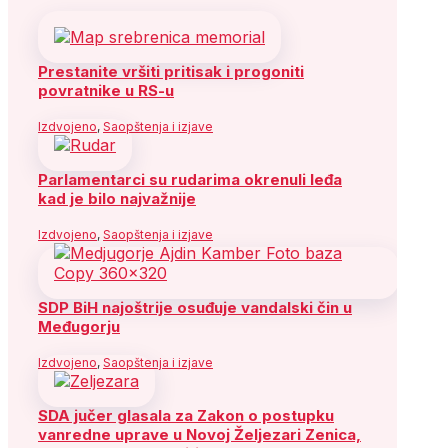
Prestanite vršiti pritisak i progoniti
povratnike u RS-u
Izdvojeno
,
Saopštenja i izjave
Parlamentarci su rudarima okrenuli leđa
kad je bilo najvažnije
Izdvojeno
,
Saopštenja i izjave
SDP BiH najoštrije osuđuje vandalski čin u
Međugorju
Izdvojeno
,
Saopštenja i izjave
SDA jučer glasala za Zakon o postupku
vanredne uprave u Novoj Željezari Zenica,