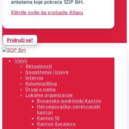
anketama koje pokreće SDP BiH.
Kliknite ovdje da pristupite Atlasu
Pridruži se!
Vijesti
Aktuelnosti
Saopštenja i izjave
Intervju
Kolumna/Blog
Drugi o nama
Lokalne organizacije
Bosansko-podrinjski Kanton
Hercegovačko-neretvanski
kanton
Kanton 10
Kanton Sarajevo