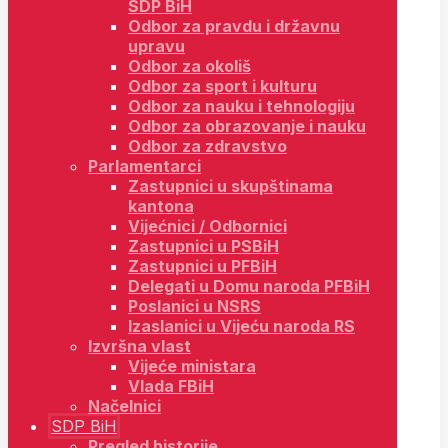
SDP BiH
Odbor za pravdu i državnu
upravu
Odbor za okoliš
Odbor za sport i kulturu
Odbor za nauku i tehnologiju
Odbor za obrazovanje i nauku
Odbor za zdravstvo
Parlamentarci
Zastupnici u skupštinama
kantona
Vijećnici / Odbornici
Zastupnici u PSBiH
Zastupnici u PFBiH
Delegati u Domu naroda PFBiH
Poslanici u NSRS
Izaslanici u Vijeću naroda RS
Izvršna vlast
Vijeće ministara
Vlada FBiH
Načelnici
SDP BiH
Pregled historije