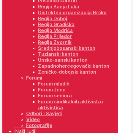
Posavski kanton
Regija Banja Luka
Distriktna organizacija Brčko
Regija Doboj
Regija Gradiška
Regija Modriča
Regija Prijedor
Regija Zvornik
Srednjobosanski kanton
Tuzlanski kanton
Unsko-sanski kanton
Zapadnohercegovački kanton
Zeničko-dobojski kanton
Forumi
Forum mladih
Forum žena
Forum seniora
Forum sindikalnih aktivista i
aktivistica
Odbori i Savjeti
Video
Fotografije
Naši ljudi