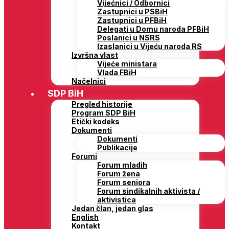
Vijećnici / Odbornici
Zastupnici u PSBiH
Zastupnici u PFBiH
Delegati u Domu naroda PFBiH
Poslanici u NSRS
Izaslanici u Vijeću naroda RS
Izvršna vlast
Vijeće ministara
Vlada FBiH
Načelnici
SDP BiH
Pregled historije
Program SDP BiH
Etički kodeks
Dokumenti
Dokumenti
Publikacije
Forumi
Forum mladih
Forum žena
Forum seniora
Forum sindikalnih aktivista /
aktivistica
Jedan član, jedan glas
English
Kontakt