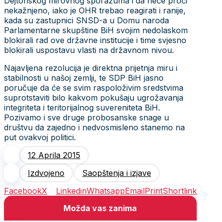
Dejtonskog mirovnog sporazuma i da neće proći
nekažnjeno, iako je OHR trebao reagirati i ranije,
kada su zastupnici SNSD-a u Domu naroda
Parlamentarne skupštine BiH svojim nedolaskom
blokirali rad ove državne institucije i time svjesno
blokirali uspostavu vlasti na državnom nivou.
Najavljena rezolucija je direktna prijetnja miru i
stabilnosti u našoj zemlji, te SDP BiH jasno
poručuje da će se svim raspoloživim sredstvima
suprotstaviti bilo kakvom pokušaju ugrožavanja
integriteta i teritorijalnog suvereniteta BiH.
Pozivamo i sve druge probosanske snage u
društvu da zajedno i nedvosmisleno stanemo na
put ovakvoj politici.
12 Aprila 2015
Izdvojeno
Saopštenja i izjave
Facebook
X
Linkedin
Whatsapp
Email
Print
Shortlink
Možda vas zanima