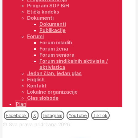
Program SDP BiH
Etički kodeks
Dokumenti
Dokumenti
Publikacije
Forumi
Forum mladih
Forum žena
Forum seniora
Forum sindikalnih aktivista /
aktivistica
Jedan član, jedan glas
English
Kontakt
Lokalne organizacije
Glas slobode
Plan
Facebook
X
Instagram
YouTube
TikTok
© Sva prava pridržana 2026