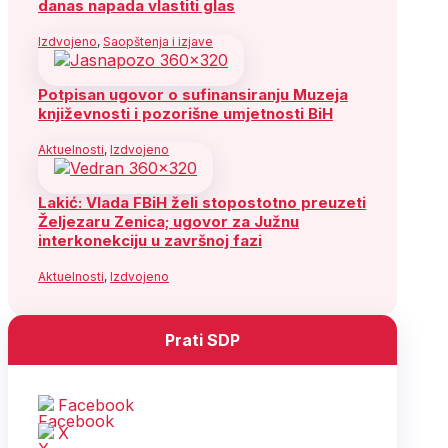
danas napada vlastiti glas
Izdvojeno
,
Saopštenja i izjave
Potpisan ugovor o sufinansiranju Muzeja
književnosti i pozorišne umjetnosti BiH
Aktuelnosti
,
Izdvojeno
Lakić: Vlada FBiH želi stopostotno preuzeti
Željezaru Zenica; ugovor za Južnu
interkonekciju u završnoj fazi
Aktuelnosti
,
Izdvojeno
Prati SDP
Facebook
X