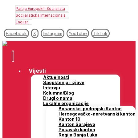
Partija Europskih Socijalista
Socijalistička Internacionala
English
Facebook
X
Instagram
YouTube
TikTok
Vijesti
Aktuelnosti
Saopštenja i izjave
Intervju
Kolumna/Blog
Drugi o nama
Lokalne organizacije
Bosansko-podrinjski Kanton
Hercegovačko-neretvanski kanton
Kanton 10
Kanton Sarajevo
Posavski kanton
Regija Banja Luka