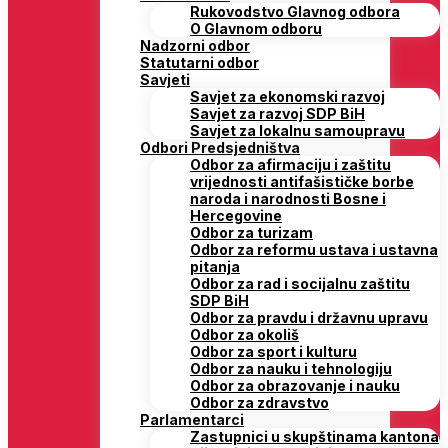
Rukovodstvo Glavnog odbora
O Glavnom odboru
Nadzorni odbor
Statutarni odbor
Savjeti
Savjet za ekonomski razvoj
Savjet za razvoj SDP BiH
Savjet za lokalnu samoupravu
Odbori Predsjedništva
Odbor za afirmaciju i zaštitu
vrijednosti antifašističke borbe
naroda i narodnosti Bosne i
Hercegovine
Odbor za turizam
Odbor za reformu ustava i ustavna
pitanja
Odbor za rad i socijalnu zaštitu
SDP BiH
Odbor za pravdu i državnu upravu
Odbor za okoliš
Odbor za sport i kulturu
Odbor za nauku i tehnologiju
Odbor za obrazovanje i nauku
Odbor za zdravstvo
Parlamentarci
Zastupnici u skupštinama kantona