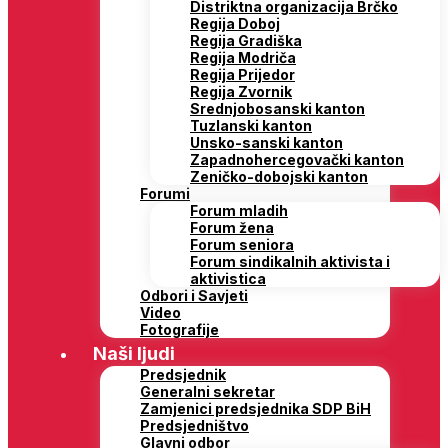
Distriktna organizacija Brčko
Regija Doboj
Regija Gradiška
Regija Modriča
Regija Prijedor
Regija Zvornik
Srednjobosanski kanton
Tuzlanski kanton
Unsko-sanski kanton
Zapadnohercegovački kanton
Zeničko-dobojski kanton
Forumi
Forum mladih
Forum žena
Forum seniora
Forum sindikalnih aktivista i
aktivistica
Odbori i Savjeti
Video
Fotografije
Naši ljudi
Predsjednik
Generalni sekretar
Zamjenici predsjednika SDP BiH
Predsjedništvo
Glavni odbor