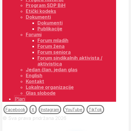
Program SDP BiH
Etički kodeks
Dokumenti
Dokumenti
Publikacije
Forumi
Forum mladih
Forum žena
Forum seniora
Forum sindikalnih aktivista /
aktivistica
Jedan član, jedan glas
English
Kontakt
Lokalne organizacije
Glas slobode
Plan
Facebook
X
Instagram
YouTube
TikTok
© Sva prava pridržana 2026