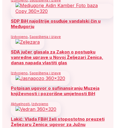
Izdvojeno
,
Saopštenja i izjave
SDP BiH najoštrije osuđuje vandalski čin u
Međugorju
Izdvojeno
,
Saopštenja i izjave
SDA jučer glasala za Zakon o postupku
vanredne uprave u Novoj Željezari Zenica,
danas napada vlastiti glas
Izdvojeno
,
Saopštenja i izjave
Potpisan ugovor o sufinansiranju Muzeja
književnosti i pozorišne umjetnosti BiH
Aktuelnosti
,
Izdvojeno
Lakić: Vlada FBiH želi stopostotno preuzeti
Željezaru Zenica; ugovor za Južnu