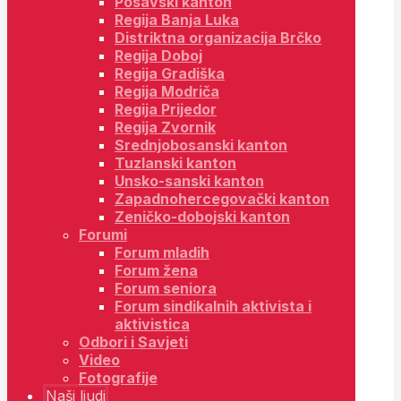
Posavski kanton
Regija Banja Luka
Distriktna organizacija Brčko
Regija Doboj
Regija Gradiška
Regija Modriča
Regija Prijedor
Regija Zvornik
Srednjobosanski kanton
Tuzlanski kanton
Unsko-sanski kanton
Zapadnohercegovački kanton
Zeničko-dobojski kanton
Forumi
Forum mladih
Forum žena
Forum seniora
Forum sindikalnih aktivista i
aktivistica
Odbori i Savjeti
Video
Fotografije
Naši ljudi