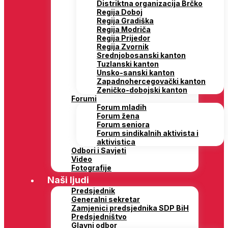
Distriktna organizacija Brčko
Regija Doboj
Regija Gradiška
Regija Modriča
Regija Prijedor
Regija Zvornik
Srednjobosanski kanton
Tuzlanski kanton
Unsko-sanski kanton
Zapadnohercegovački kanton
Zeničko-dobojski kanton
Forumi
Forum mladih
Forum žena
Forum seniora
Forum sindikalnih aktivista i
aktivistica
Odbori i Savjeti
Video
Fotografije
Naši ljudi
Predsjednik
Generalni sekretar
Zamjenici predsjednika SDP BiH
Predsjedništvo
Glavni odbor