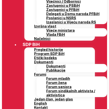
Vijećnici / Odbornici
Zastupnici u PSBiH
Zastupnici u PFBiH
Delegati u Domu naroda PFBiH
Poslanici u NSRS
Izaslanici u Vijeću naroda RS
Izvršna vlast
Vijeće ministara
Vlada FBiH
Načelnici
SDP BiH
Pregled historije
Program SDP BiH
Etički kodeks
Dokumenti
Dokumenti
Publikacije
Forumi
Forum mladih
Forum žena
Forum seniora
Forum sindikalnih aktivista /
aktivistica
Jedan član, jedan glas
English
Kontakt