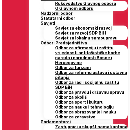
Rukovodstvo Glavnog odbora
O Glavnom odboru
Nadzorni odbor
Statutarni odbor
Savjeti
Savjet za ekonomski razvoj
Savjet za razvoj SDP BiH
Savjet za lokalnu samoupravu
Odbori Predsjedništva
Odbor za afirmaciju i zaštitu
vrijednosti antifašističke borbe
naroda i narodnosti Bosne i
Hercegovine
Odbor za turizam
Odbor za reformu ustava i ustavna
pitanja
Odbor za rad i socijalnu zaštitu
SDP BiH
Odbor za pravdu i državnu upravu
Odbor za okoliš
Odbor za sport i kulturu
Odbor za nauku i tehnologiju
Odbor za obrazovanje i nauku
Odbor za zdravstvo
Parlamentarci
Zastupnici u skupštinama kantona