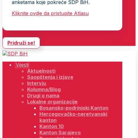
anketama koje pokreće SDP BiH.
Kliknite ovdje da pristupite Atlasu
Pridruži se!
Vijesti
Aktuelnosti
Saopštenja i izjave
Intervju
Kolumna/Blog
Drugi o nama
Lokalne organizacije
Bosansko-podrinjski Kanton
Hercegovačko-neretvanski
kanton
Kanton 10
Kanton Sarajevo