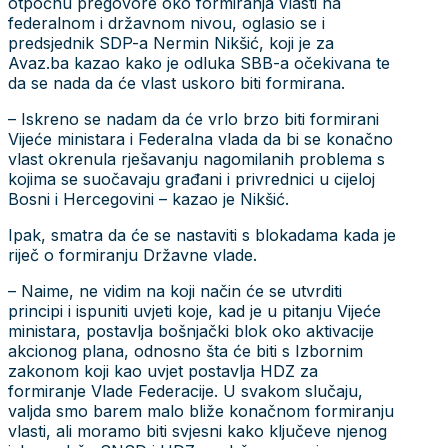
otpočnu pregovore oko formiranja vlasti na
federalnom i državnom nivou, oglasio se i
predsjednik SDP-a Nermin Nikšić, koji je za
Avaz.ba kazao kako je odluka SBB-a očekivana te
da se nada da će vlast uskoro biti formirana.
– Iskreno se nadam da će vrlo brzo biti formirani
Vijeće ministara i Federalna vlada da bi se konačno
vlast okrenula rješavanju nagomilanih problema s
kojima se suočavaju građani i privrednici u cijeloj
Bosni i Hercegovini – kazao je Nikšić.
Ipak, smatra da će se nastaviti s blokadama kada je
riječ o formiranju Državne vlade.
– Naime, ne vidim na koji način će se utvrditi
principi i ispuniti uvjeti koje, kad je u pitanju Vijeće
ministara, postavlja bošnjački blok oko aktivacije
akcionog plana, odnosno šta će biti s Izbornim
zakonom koji kao uvjet postavlja HDZ za
formiranje Vlade Federacije. U svakom slučaju,
valjda smo barem malo bliže konačnom formiranju
vlasti, ali moramo biti svjesni kako ključeve njenog