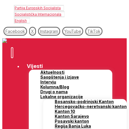
Partija Europskih Socijalista
Socijalistička Internacionala
English
Facebook
X
Instagram
YouTube
TikTok
Vijesti
Aktuelnosti
Saopštenja i izjave
Intervju
Kolumna/Blog
Drugi o nama
Lokalne organizacije
Bosansko-podrinjski Kanton
Hercegovačko-neretvanski kanton
Kanton 10
Kanton Sarajevo
Posavski kanton
Regija Banja Luka