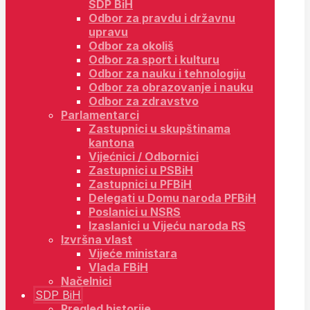
SDP BiH
Odbor za pravdu i državnu
upravu
Odbor za okoliš
Odbor za sport i kulturu
Odbor za nauku i tehnologiju
Odbor za obrazovanje i nauku
Odbor za zdravstvo
Parlamentarci
Zastupnici u skupštinama
kantona
Vijećnici / Odbornici
Zastupnici u PSBiH
Zastupnici u PFBiH
Delegati u Domu naroda PFBiH
Poslanici u NSRS
Izaslanici u Vijeću naroda RS
Izvršna vlast
Vijeće ministara
Vlada FBiH
Načelnici
SDP BiH
Pregled historije