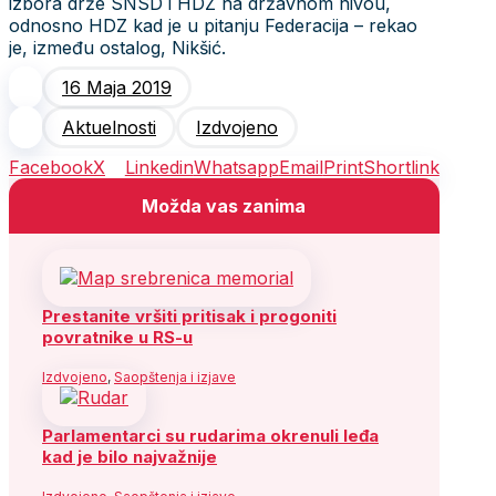
izbora drže SNSD i HDZ na državnom nivou,
odnosno HDZ kad je u pitanju Federacija – rekao
je, između ostalog, Nikšić.
16 Maja 2019
Aktuelnosti
Izdvojeno
Facebook
X
Linkedin
Whatsapp
Email
Print
Shortlink
Možda vas zanima
Prestanite vršiti pritisak i progoniti
povratnike u RS-u
Izdvojeno
,
Saopštenja i izjave
Parlamentarci su rudarima okrenuli leđa
kad je bilo najvažnije