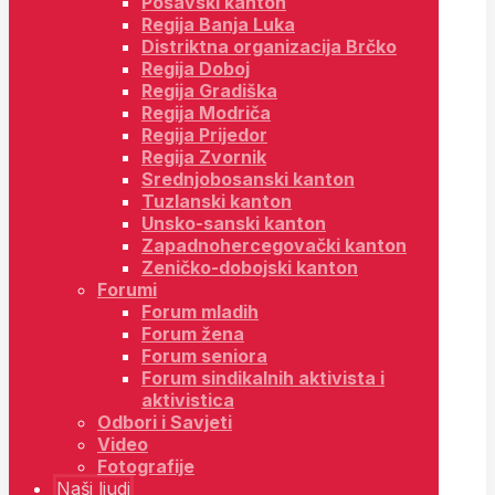
Posavski kanton
Regija Banja Luka
Distriktna organizacija Brčko
Regija Doboj
Regija Gradiška
Regija Modriča
Regija Prijedor
Regija Zvornik
Srednjobosanski kanton
Tuzlanski kanton
Unsko-sanski kanton
Zapadnohercegovački kanton
Zeničko-dobojski kanton
Forumi
Forum mladih
Forum žena
Forum seniora
Forum sindikalnih aktivista i
aktivistica
Odbori i Savjeti
Video
Fotografije
Naši ljudi