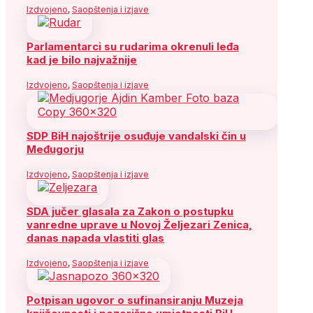
Izdvojeno
,
Saopštenja i izjave
Parlamentarci su rudarima okrenuli leđa
kad je bilo najvažnije
Izdvojeno
,
Saopštenja i izjave
SDP BiH najoštrije osuđuje vandalski čin u
Međugorju
Izdvojeno
,
Saopštenja i izjave
SDA jučer glasala za Zakon o postupku
vanredne uprave u Novoj Željezari Zenica,
danas napada vlastiti glas
Izdvojeno
,
Saopštenja i izjave
Potpisan ugovor o sufinansiranju Muzeja