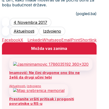
bolju budućnost države.
(pogled.ba)
4 Novembra 2017
Aktuelnosti
Izdvojeno
Facebook
X
Linkedin
Whatsapp
Email
Print
Shortlink
Možda vas zanima
Imamović: Ne čini drugome ono što ne
želiš da drugi učini tebi
Aktuelnosti
,
Izdvojeno
Prestanite vršiti pritisak i progoniti
povratnike u RS-u