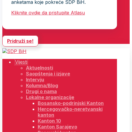
anketama koje pokreće SDP BiH.
Kliknite ovdje da pristupite Atlasu
Pridruži se!
Vijesti
Aktuelnosti
Saopštenja i izjave
Intervju
Kolumna/Blog
Drugi o nama
Lokalne organizacije
Bosansko-podrinjski Kanton
Hercegovačko-neretvanski
kanton
Kanton 10
Kanton Sarajevo