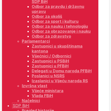
SDP BiH
Odbor za pravdu i državnu
upravu
Odbor za okoliš
Odbor za sport i kulturu
Odbor za nauku i tehnologiju
Odbor za obrazovanje i nauku
Odbor za zdravstvo
Parlamentarci
Zastupnici u skupštinama
kantona
Vijećnici / Odbornici
Zastupnici u PSBiH
Zastupnici u PFBiH
Delegati u Domu naroda PFBiH
Poslanici u NSRS
Izaslanici u Vijeću naroda RS
Izvršna vlast
Vijeće ministara
Vlada FBiH
Načelnici
SDP BiH
Pregled historije