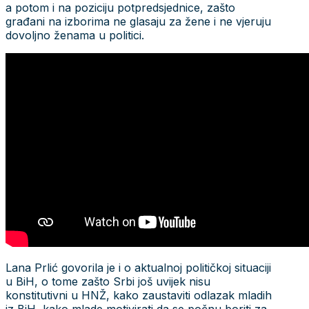
a potom i na poziciju potpredsjednice, zašto
građani na izborima ne glasaju za žene i ne vjeruju
dovoljno ženama u politici.
Lana Prlić govorila je i o aktualnoj političkoj situaciji
u BiH, o tome zašto Srbi još uvijek nisu
konstitutivni u HNŽ, kako zaustaviti odlazak mladih
iz BiH, kako mlade motivirati da se počnu boriti za