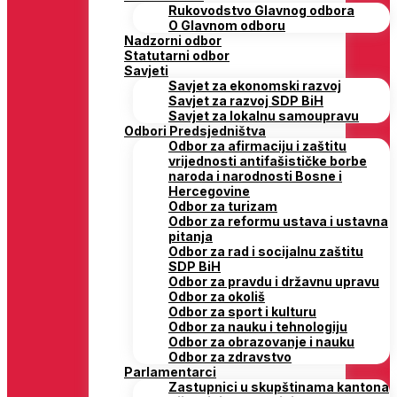
Rukovodstvo Glavnog odbora
O Glavnom odboru
Nadzorni odbor
Statutarni odbor
Savjeti
Savjet za ekonomski razvoj
Savjet za razvoj SDP BiH
Savjet za lokalnu samoupravu
Odbori Predsjedništva
Odbor za afirmaciju i zaštitu
vrijednosti antifašističke borbe
naroda i narodnosti Bosne i
Hercegovine
Odbor za turizam
Odbor za reformu ustava i ustavna
pitanja
Odbor za rad i socijalnu zaštitu
SDP BiH
Odbor za pravdu i državnu upravu
Odbor za okoliš
Odbor za sport i kulturu
Odbor za nauku i tehnologiju
Odbor za obrazovanje i nauku
Odbor za zdravstvo
Parlamentarci
Zastupnici u skupštinama kantona