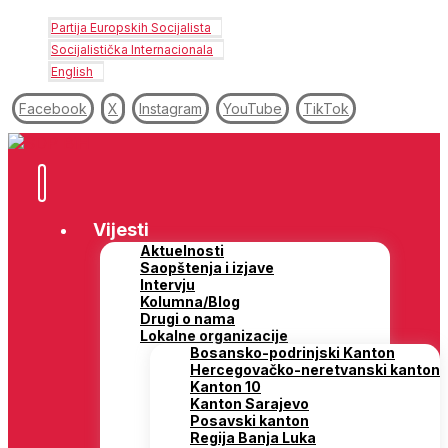
Partija Europskih Socijalista
Socijalistička Internacionala
English
Facebook
X
Instagram
YouTube
TikTok
Vijesti
Aktuelnosti
Saopštenja i izjave
Intervju
Kolumna/Blog
Drugi o nama
Lokalne organizacije
Bosansko-podrinjski Kanton
Hercegovačko-neretvanski kanton
Kanton 10
Kanton Sarajevo
Posavski kanton
Regija Banja Luka