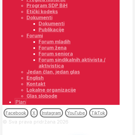
Program SDP BiH
Etički kodeks
Dokumenti
Dokumenti
Publikacije
Forumi
Forum mladih
Forum žena
Forum seniora
Forum sindikalnih aktivista /
aktivistica
Jedan član, jedan glas
English
Kontakt
Lokalne organizacije
Glas slobode
Plan
Facebook
X
Instagram
YouTube
TikTok
© Sva prava pridržana 2026