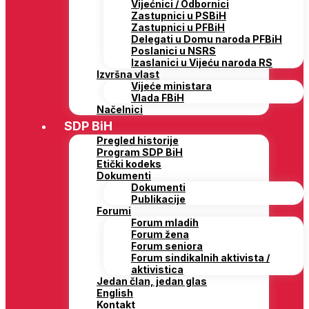
Vijećnici / Odbornici
Zastupnici u PSBiH
Zastupnici u PFBiH
Delegati u Domu naroda PFBiH
Poslanici u NSRS
Izaslanici u Vijeću naroda RS
Izvršna vlast
Vijeće ministara
Vlada FBiH
Načelnici
SDP BiH
Pregled historije
Program SDP BiH
Etički kodeks
Dokumenti
Dokumenti
Publikacije
Forumi
Forum mladih
Forum žena
Forum seniora
Forum sindikalnih aktivista /
aktivistica
Jedan član, jedan glas
English
Kontakt