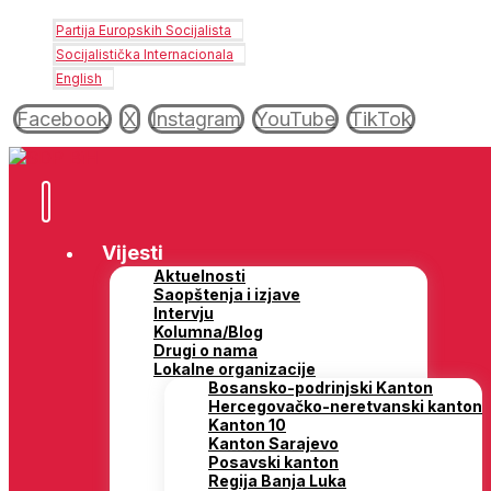
Partija Europskih Socijalista
Socijalistička Internacionala
English
Facebook
X
Instagram
YouTube
TikTok
Vijesti
Aktuelnosti
Saopštenja i izjave
Intervju
Kolumna/Blog
Drugi o nama
Lokalne organizacije
Bosansko-podrinjski Kanton
Hercegovačko-neretvanski kanton
Kanton 10
Kanton Sarajevo
Posavski kanton
Regija Banja Luka