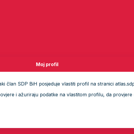
Moj profil
i član SDP BiH posjeduje vlastiti profil na stranici atlas.sd
ere i ažuriraju podatke na vlastitom profilu, da provjere s