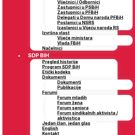
Vijećnici / Odbornici
Zastupnici u PSBiH
Zastupnici u PFBiH
Delegati u Domu naroda PFBiH
Poslanici u NSRS
Izaslanici u Vijeću naroda RS
Izvršna vlast
Vijeće ministara
Vlada FBiH
Načelnici
SDP BiH
Pregled historije
Program SDP BiH
Etički kodeks
Dokumenti
Dokumenti
Publikacije
Forumi
Forum mladih
Forum žena
Forum seniora
Forum sindikalnih aktivista /
aktivistica
Jedan član, jedan glas
English
Kontakt