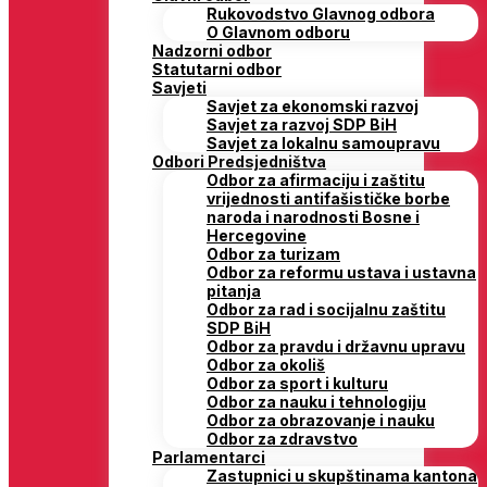
Rukovodstvo Glavnog odbora
O Glavnom odboru
Nadzorni odbor
Statutarni odbor
Savjeti
Savjet za ekonomski razvoj
Savjet za razvoj SDP BiH
Savjet za lokalnu samoupravu
Odbori Predsjedništva
Odbor za afirmaciju i zaštitu
vrijednosti antifašističke borbe
naroda i narodnosti Bosne i
Hercegovine
Odbor za turizam
Odbor za reformu ustava i ustavna
pitanja
Odbor za rad i socijalnu zaštitu
SDP BiH
Odbor za pravdu i državnu upravu
Odbor za okoliš
Odbor za sport i kulturu
Odbor za nauku i tehnologiju
Odbor za obrazovanje i nauku
Odbor za zdravstvo
Parlamentarci
Zastupnici u skupštinama kantona