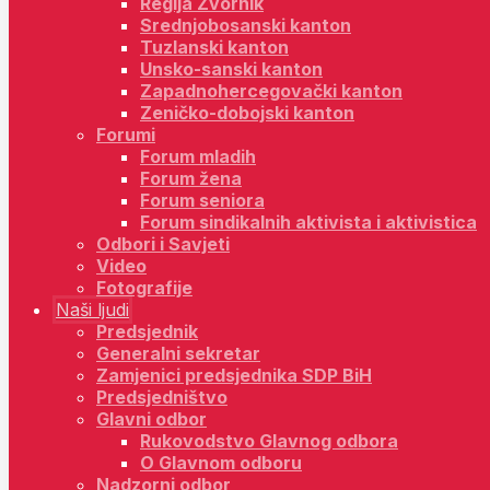
Regija Zvornik
Srednjobosanski kanton
Tuzlanski kanton
Unsko-sanski kanton
Zapadnohercegovački kanton
Zeničko-dobojski kanton
Forumi
Forum mladih
Forum žena
Forum seniora
Forum sindikalnih aktivista i aktivistica
Odbori i Savjeti
Video
Fotografije
Naši ljudi
Predsjednik
Generalni sekretar
Zamjenici predsjednika SDP BiH
Predsjedništvo
Glavni odbor
Rukovodstvo Glavnog odbora
O Glavnom odboru
Nadzorni odbor