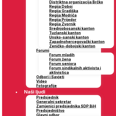
Distriktna organizacija Brčko
Regija Doboj
Regija Gradiška
Regija Modriča
Regija Prijedor
Regija Zvornik
Srednjobosanski kanton
Tuzlanski kanton
Unsko-sanski kanton
Zapadnohercegovački kanton
Zeničko-dobojski kanton
Forumi
Forum mladih
Forum žena
Forum seniora
Forum sindikalnih aktivista i
aktivistica
Odbori i Savjeti
Video
Fotografije
Naši ljudi
Predsjednik
Generalni sekretar
Zamjenici predsjednika SDP BiH
Predsjedništvo
Glavni odbor