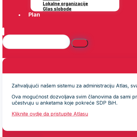
Lokalne organizacije
Glas slobode
Plan
Zahvaljujući našem sistemu za administraciju Atlas, svak
Ova mogućnost dozvoljava svim članovima da sami provj
učestvuju u anketama koje pokreće SDP BiH.
Kliknite ovdje da pristupite Atlasu