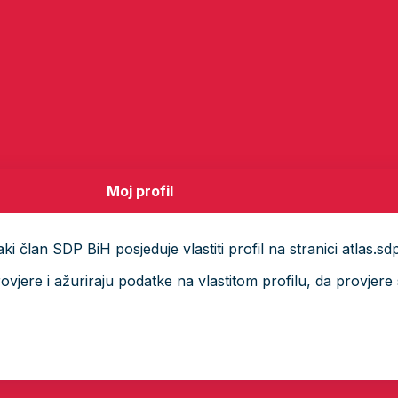
Moj profil
i član SDP BiH posjeduje vlastiti profil na stranici atlas.sd
ere i ažuriraju podatke na vlastitom profilu, da provjere s