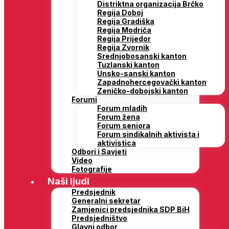
Distriktna organizacija Brčko
Regija Doboj
Regija Gradiška
Regija Modriča
Regija Prijedor
Regija Zvornik
Srednjobosanski kanton
Tuzlanski kanton
Unsko-sanski kanton
Zapadnohercegovački kanton
Zeničko-dobojski kanton
Forumi
Forum mladih
Forum žena
Forum seniora
Forum sindikalnih aktivista i
aktivistica
Odbori i Savjeti
Video
Fotografije
Naši ljudi
Predsjednik
Generalni sekretar
Zamjenici predsjednika SDP BiH
Predsjedništvo
Glavni odbor