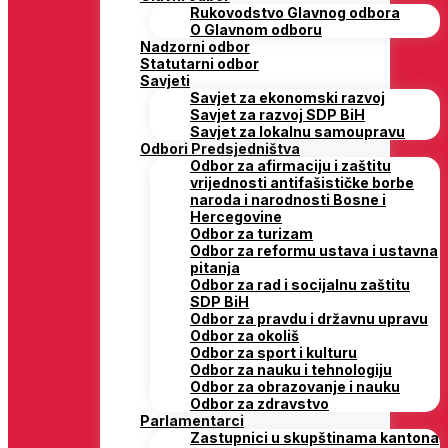
Rukovodstvo Glavnog odbora
O Glavnom odboru
Nadzorni odbor
Statutarni odbor
Savjeti
Savjet za ekonomski razvoj
Savjet za razvoj SDP BiH
Savjet za lokalnu samoupravu
Odbori Predsjedništva
Odbor za afirmaciju i zaštitu
vrijednosti antifašističke borbe
naroda i narodnosti Bosne i
Hercegovine
Odbor za turizam
Odbor za reformu ustava i ustavna
pitanja
Odbor za rad i socijalnu zaštitu
SDP BiH
Odbor za pravdu i državnu upravu
Odbor za okoliš
Odbor za sport i kulturu
Odbor za nauku i tehnologiju
Odbor za obrazovanje i nauku
Odbor za zdravstvo
Parlamentarci
Zastupnici u skupštinama kantona