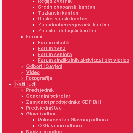
Regija Zvornik
Srednjobosanski kanton
Tuzlanski kanton
Unsko-sanski kanton
Zapadnohercegovački kanton
Zeničko-dobojski kanton
Forumi
Forum mladih
Forum žena
Forum seniora
Forum sindikalnih aktivista i aktivistica
Odbori i Savjeti
Video
Fotografije
Naši ljudi
Predsjednik
Generalni sekretar
Zamjenici predsjednika SDP BiH
Predsjedništvo
Glavni odbor
Rukovodstvo Glavnog odbora
O Glavnom odboru
Nadzorni odbor