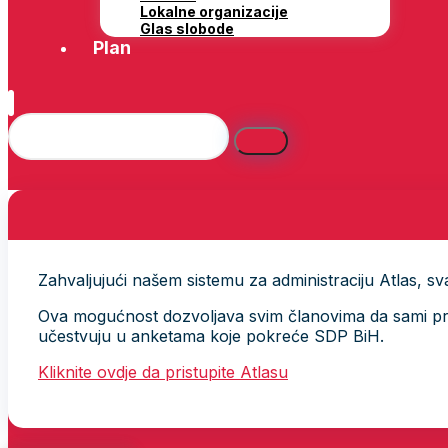
Lokalne organizacije
Glas slobode
Plan
Zahvaljujući našem sistemu za administraciju Atlas, svak
Ova mogućnost dozvoljava svim članovima da sami provj
učestvuju u anketama koje pokreće SDP BiH.
Kliknite ovdje da pristupite Atlasu