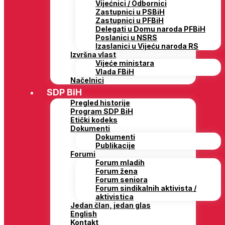
Vijećnici / Odbornici
Zastupnici u PSBiH
Zastupnici u PFBiH
Delegati u Domu naroda PFBiH
Poslanici u NSRS
Izaslanici u Vijeću naroda RS
Izvršna vlast
Vijeće ministara
Vlada FBiH
Načelnici
SDP BiH
Pregled historije
Program SDP BiH
Etički kodeks
Dokumenti
Dokumenti
Publikacije
Forumi
Forum mladih
Forum žena
Forum seniora
Forum sindikalnih aktivista /
aktivistica
Jedan član, jedan glas
English
Kontakt