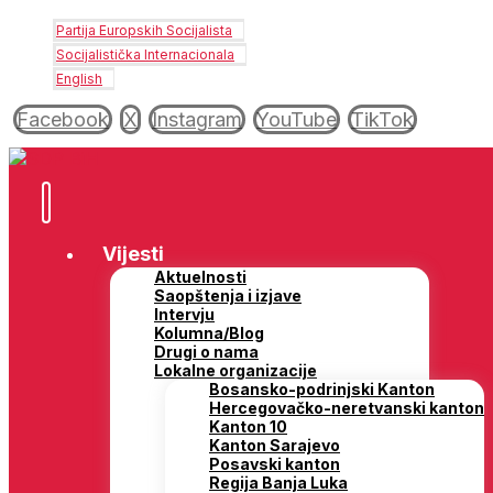
Partija Europskih Socijalista
Socijalistička Internacionala
English
Facebook
X
Instagram
YouTube
TikTok
Vijesti
Aktuelnosti
Saopštenja i izjave
Intervju
Kolumna/Blog
Drugi o nama
Lokalne organizacije
Bosansko-podrinjski Kanton
Hercegovačko-neretvanski kanton
Kanton 10
Kanton Sarajevo
Posavski kanton
Regija Banja Luka