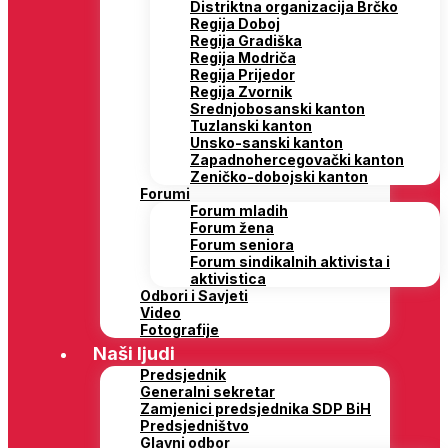
Distriktna organizacija Brčko
Regija Doboj
Regija Gradiška
Regija Modriča
Regija Prijedor
Regija Zvornik
Srednjobosanski kanton
Tuzlanski kanton
Unsko-sanski kanton
Zapadnohercegovački kanton
Zeničko-dobojski kanton
Forumi
Forum mladih
Forum žena
Forum seniora
Forum sindikalnih aktivista i
aktivistica
Odbori i Savjeti
Video
Fotografije
Naši ljudi
Predsjednik
Generalni sekretar
Zamjenici predsjednika SDP BiH
Predsjedništvo
Glavni odbor