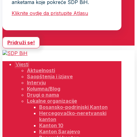
anketama koje pokreće SDP BiH.
Kliknite ovdje da pristupite Atlasu
Pridruži se!
Vijesti
Aktuelnosti
Saopštenja i izjave
Intervju
Kolumna/Blog
Drugi o nama
Lokalne organizacije
Bosansko-podrinjski Kanton
Hercegovačko-neretvanski
kanton
Kanton 10
Kanton Sarajevo