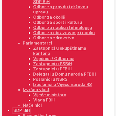
SDP BiH
Odbor za pravdu i državnu
upravu
Odbor za okoliš
Odbor za sport i kulturu
Odbor za nauku i tehnologiju
Odbor za obrazovanje i nauku
Odbor za zdravstvo
Parlamentarci
Zastupnici u skupštinama
kantona
Vijećnici / Odbornici
Zastupnici u PSBiH
Zastupnici u PFBiH
Delegati u Domu naroda PFBiH
Poslanici u NSRS
Izaslanici u Vijeću naroda RS
Izvršna vlast
Vijeće ministara
Vlada FBiH
Načelnici
SDP BiH
Pregled historije