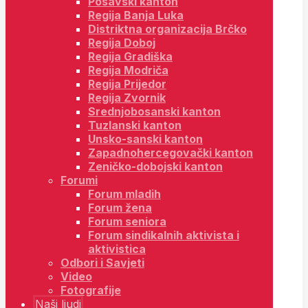
Posavski kanton
Regija Banja Luka
Distriktna organizacija Brčko
Regija Doboj
Regija Gradiška
Regija Modriča
Regija Prijedor
Regija Zvornik
Srednjobosanski kanton
Tuzlanski kanton
Unsko-sanski kanton
Zapadnohercegovački kanton
Zeničko-dobojski kanton
Forumi
Forum mladih
Forum žena
Forum seniora
Forum sindikalnih aktivista i
aktivistica
Odbori i Savjeti
Video
Fotografije
Naši ljudi