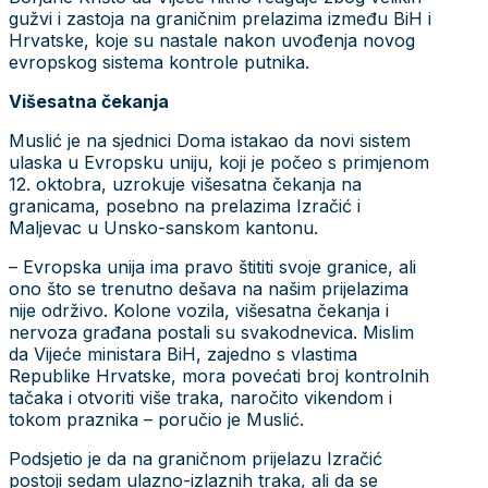
gužvi i zastoja na graničnim prelazima između BiH i
Hrvatske, koje su nastale nakon uvođenja novog
evropskog sistema kontrole putnika.
Višesatna čekanja
Muslić je na sjednici Doma istakao da novi sistem
ulaska u Evropsku uniju, koji je počeo s primjenom
12. oktobra, uzrokuje višesatna čekanja na
granicama, posebno na prelazima Izračić i
Maljevac u Unsko-sanskom kantonu.
– Evropska unija ima pravo štititi svoje granice, ali
ono što se trenutno dešava na našim prijelazima
nije održivo. Kolone vozila, višesatna čekanja i
nervoza građana postali su svakodnevica. Mislim
da Vijeće ministara BiH, zajedno s vlastima
Republike Hrvatske, mora povećati broj kontrolnih
tačaka i otvoriti više traka, naročito vikendom i
tokom praznika – poručio je Muslić.
Podsjetio je da na graničnom prijelazu Izračić
postoji sedam ulazno-izlaznih traka, ali da se