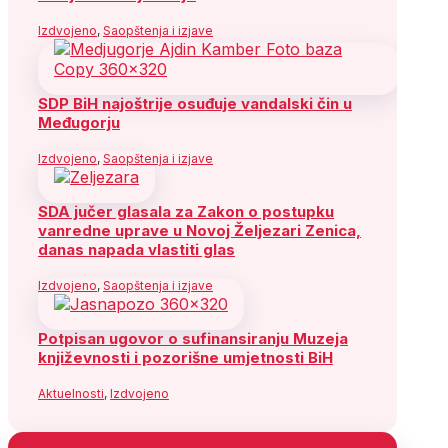
Izdvojeno
,
Saopštenja i izjave
SDP BiH najoštrije osuđuje vandalski čin u
Međugorju
Izdvojeno
,
Saopštenja i izjave
SDA jučer glasala za Zakon o postupku
vanredne uprave u Novoj Željezari Zenica,
danas napada vlastiti glas
Izdvojeno
,
Saopštenja i izjave
Potpisan ugovor o sufinansiranju Muzeja
književnosti i pozorišne umjetnosti BiH
Aktuelnosti
,
Izdvojeno