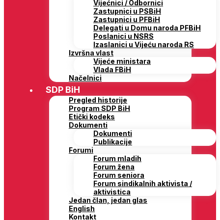
Vijećnici / Odbornici
Zastupnici u PSBiH
Zastupnici u PFBiH
Delegati u Domu naroda PFBiH
Poslanici u NSRS
Izaslanici u Vijeću naroda RS
Izvršna vlast
Vijeće ministara
Vlada FBiH
Načelnici
SDP BiH
Pregled historije
Program SDP BiH
Etički kodeks
Dokumenti
Dokumenti
Publikacije
Forumi
Forum mladih
Forum žena
Forum seniora
Forum sindikalnih aktivista /
aktivistica
Jedan član, jedan glas
English
Kontakt