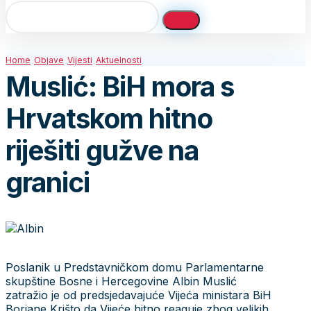
Home
Objave
Vijesti
Aktuelnosti
Muslić: BiH mora s
Hrvatskom hitno
riješiti gužve na
granici
Poslanik u Predstavničkom domu Parlamentarne
skupštine Bosne i Hercegovine Albin Muslić
zatražio je od predsjedavajuće Vijeća ministara BiH
Borjane Krišto da Vijeće hitno reaguje zbog velikih