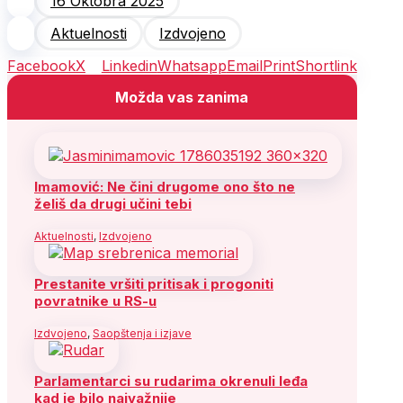
16 Oktobra 2025
Aktuelnosti
Izdvojeno
Facebook
X
Linkedin
Whatsapp
Email
Print
Shortlink
Možda vas zanima
Imamović: Ne čini drugome ono što ne
želiš da drugi učini tebi
Aktuelnosti
,
Izdvojeno
Prestanite vršiti pritisak i progoniti
povratnike u RS-u
Izdvojeno
,
Saopštenja i izjave
Parlamentarci su rudarima okrenuli leđa
kad je bilo najvažnije