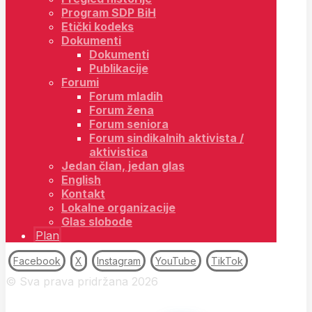
Program SDP BiH
Etički kodeks
Dokumenti
Dokumenti
Publikacije
Forumi
Forum mladih
Forum žena
Forum seniora
Forum sindikalnih aktivista /
aktivistica
Jedan član, jedan glas
English
Kontakt
Lokalne organizacije
Glas slobode
Plan
Facebook
X
Instagram
YouTube
TikTok
© Sva prava pridržana 2026