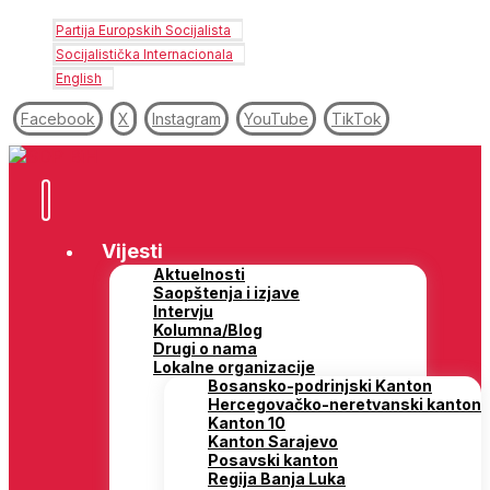
Partija Europskih Socijalista
Socijalistička Internacionala
English
Facebook
X
Instagram
YouTube
TikTok
Vijesti
Aktuelnosti
Saopštenja i izjave
Intervju
Kolumna/Blog
Drugi o nama
Lokalne organizacije
Bosansko-podrinjski Kanton
Hercegovačko-neretvanski kanton
Kanton 10
Kanton Sarajevo
Posavski kanton
Regija Banja Luka