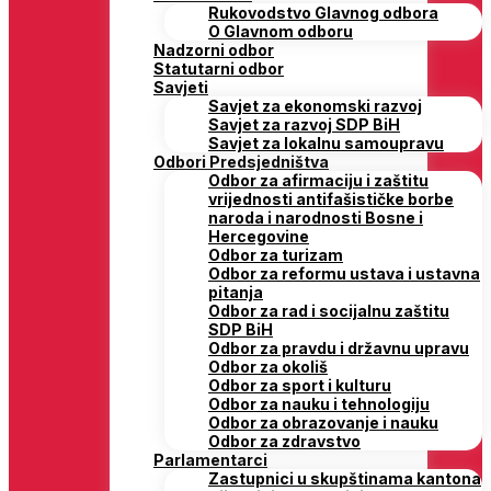
Rukovodstvo Glavnog odbora
O Glavnom odboru
Nadzorni odbor
Statutarni odbor
Savjeti
Savjet za ekonomski razvoj
Savjet za razvoj SDP BiH
Savjet za lokalnu samoupravu
Odbori Predsjedništva
Odbor za afirmaciju i zaštitu
vrijednosti antifašističke borbe
naroda i narodnosti Bosne i
Hercegovine
Odbor za turizam
Odbor za reformu ustava i ustavna
pitanja
Odbor za rad i socijalnu zaštitu
SDP BiH
Odbor za pravdu i državnu upravu
Odbor za okoliš
Odbor za sport i kulturu
Odbor za nauku i tehnologiju
Odbor za obrazovanje i nauku
Odbor za zdravstvo
Parlamentarci
Zastupnici u skupštinama kantona