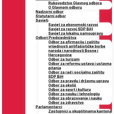
Rukovodstvo Glavnog odbora
O Glavnom odboru
Nadzorni odbor
Statutarni odbor
Savjeti
Savjet za ekonomski razvoj
Savjet za razvoj SDP BiH
Savjet za lokalnu samoupravu
Odbori Predsjedništva
Odbor za afirmaciju i zaštitu
vrijednosti antifašističke borbe
naroda i narodnosti Bosne i
Hercegovine
Odbor za turizam
Odbor za reformu ustava i ustavna
pitanja
Odbor za rad i socijalnu zaštitu
SDP BiH
Odbor za pravdu i državnu upravu
Odbor za okoliš
Odbor za sport i kulturu
Odbor za nauku i tehnologiju
Odbor za obrazovanje i nauku
Odbor za zdravstvo
Parlamentarci
Zastupnici u skupštinama kantona