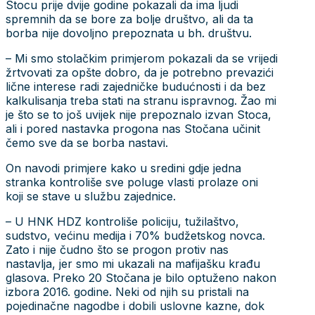
Stocu prije dvije godine pokazali da ima ljudi
spremnih da se bore za bolje društvo, ali da ta
borba nije dovoljno prepoznata u bh. društvu.
– Mi smo stolačkim primjerom pokazali da se vrijedi
žrtvovati za opšte dobro, da je potrebno prevazići
lične interese radi zajedničke budućnosti i da bez
kalkulisanja treba stati na stranu ispravnog. Žao mi
je što se to još uvijek nije prepoznalo izvan Stoca,
ali i pored nastavka progona nas Stočana učinit
čemo sve da se borba nastavi.
On navodi primjere kako u sredini gdje jedna
stranka kontroliše sve poluge vlasti prolaze oni
koji se stave u službu zajednice.
– U HNK HDZ kontroliše policiju, tužilaštvo,
sudstvo, većinu medija i 70% budžetskog novca.
Zato i nije čudno što se progon protiv nas
nastavlja, jer smo mi ukazali na mafijašku krađu
glasova. Preko 20 Stočana je bilo optuženo nakon
izbora 2016. godine. Neki od njih su pristali na
pojedinačne nagodbe i dobili uslovne kazne, dok