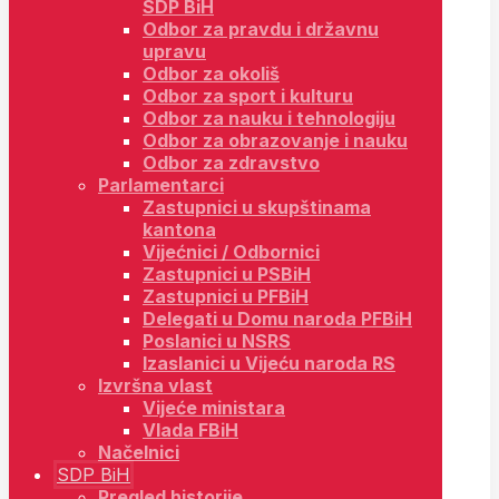
SDP BiH
Odbor za pravdu i državnu
upravu
Odbor za okoliš
Odbor za sport i kulturu
Odbor za nauku i tehnologiju
Odbor za obrazovanje i nauku
Odbor za zdravstvo
Parlamentarci
Zastupnici u skupštinama
kantona
Vijećnici / Odbornici
Zastupnici u PSBiH
Zastupnici u PFBiH
Delegati u Domu naroda PFBiH
Poslanici u NSRS
Izaslanici u Vijeću naroda RS
Izvršna vlast
Vijeće ministara
Vlada FBiH
Načelnici
SDP BiH
Pregled historije