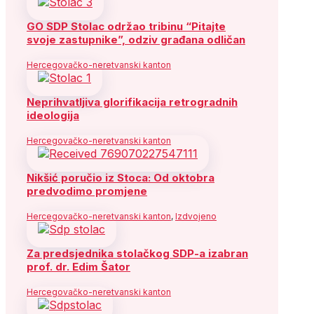
GO SDP Stolac održao tribinu “Pitajte
svoje zastupnike”, odziv građana odličan
Hercegovačko-neretvanski kanton
Neprihvatljiva glorifikacija retrogradnih
ideologija
Hercegovačko-neretvanski kanton
Nikšić poručio iz Stoca: Od oktobra
predvodimo promjene
Hercegovačko-neretvanski kanton
,
Izdvojeno
Za predsjednika stolačkog SDP-a izabran
prof. dr. Edim Šator
Hercegovačko-neretvanski kanton