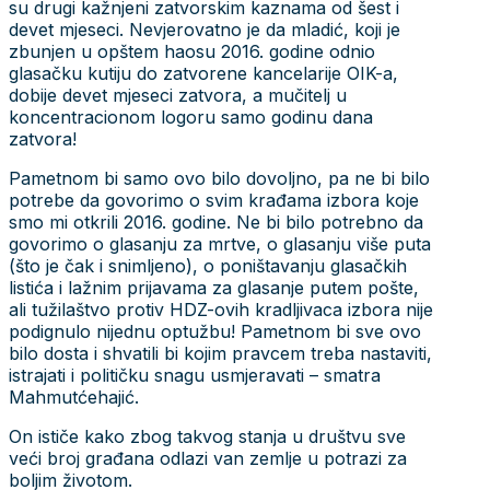
su drugi kažnjeni zatvorskim kaznama od šest i
devet mjeseci. Nevjerovatno je da mladić, koji je
zbunjen u opštem haosu 2016. godine odnio
glasačku kutiju do zatvorene kancelarije OIK-a,
dobije devet mjeseci zatvora, a mučitelj u
koncentracionom logoru samo godinu dana
zatvora!
Pametnom bi samo ovo bilo dovoljno, pa ne bi bilo
potrebe da govorimo o svim krađama izbora koje
smo mi otkrili 2016. godine. Ne bi bilo potrebno da
govorimo o glasanju za mrtve, o glasanju više puta
(što je čak i snimljeno), o poništavanju glasačkih
listića i lažnim prijavama za glasanje putem pošte,
ali tužilaštvo protiv HDZ-ovih kradljivaca izbora nije
podignulo nijednu optužbu! Pametnom bi sve ovo
bilo dosta i shvatili bi kojim pravcem treba nastaviti,
istrajati i političku snagu usmjeravati – smatra
Mahmutćehajić.
On ističe kako zbog takvog stanja u društvu sve
veći broj građana odlazi van zemlje u potrazi za
boljim životom.