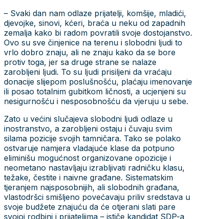
– Svaki dan nam odlaze prijatelji, komšije, mladići,
djevojke, sinovi, kćeri, braća u neku od zapadnih
zemalja kako bi radom povratili svoje dostojanstvo.
Ovo su sve činjenice na terenu i slobodni ljudi to
vrlo dobro znaju, ali ne znaju kako da se bore
protiv toga, jer sa druge strane se nalaze
zarobljeni ljudi. To su ljudi prisiljeni da vraćaju
donacije slijepom poslušnošću, plaćaju imenovanje
ili posao totalnim gubitkom ličnosti, a ucjenjeni su
nesigurnošću i nesposobnošću da vjeruju u sebe.
Zato u većini slučajeva slobodni ljudi odlaze u
inostranstvo, a zarobljeni ostaju i čuvaju svim
silama pozicije svojih tamničara. Tako se polako
ostvaruje namjera vladajuće klase da potpuno
eliminišu mogućnost organizovane opozicije i
neometano nastavljaju izrabljivati radničku klasu,
težake, čestite i naivne građane. Sistematskim
tjeranjem najsposobnijih, ali slobodnih građana,
vlastodršci smišljeno povećavaju priliv sredstava u
svoje budžete znajuću da će otjerani slati pare
svojoj rodbini i prijateljima – ističe kandidat SDP-a