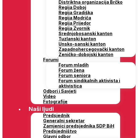
Distriktna organizacija Brčko
Regija Doboj
Regija Gradiška
Regija Modriča
Regija Prijedor
Regija Zvornik
Srednjobosanski kanton
Tuzlanski kanton
Unsko-sanski kanton
Zapadnohercegovački kanton
Zeničko-dobojski kanton
Forumi
Forum mladih
Forum žena
Forum seniora
Forum sindikalnih aktivista i
aktivistica
Odbori i Savjeti
Video
Fotografije
Naši ljudi
Predsjednik
Generalni sekretar
Zamjenici predsjednika SDP BiH
Predsjedništvo
Glavni odbor