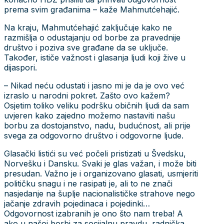
prema svim građanima – kaže Mahmutćehajić.
Na kraju, Mahmutćehajić zaključuje kako ne
razmišlja o odustajanju od borbe za pravednije
društvo i poziva sve građane da se uključe.
Također, ističe važnost i glasanja ljudi koji žive u
dijaspori.
– Nikad neću odustati i jasno mi je da je ovo već
izraslo u narodni pokret. Zašto ovo kažem?
Osjetim toliko veliku podršku običnih ljudi da sam
uvjeren kako zajedno možemo nastaviti našu
borbu za dostojanstvo, nadu, budućnost, ali prije
svega za odgovorno društvo i odgovorne ljude.
Glasački listići su već počeli pristizati u Švedsku,
Norvešku i Dansku. Svaki je glas važan, i može biti
presudan. Važno je i organizovano glasati, usmjeriti
političku snagu i ne rasipati je, ali to ne znači
nasjedanje na šuplje nacionalističke strahove nego
jačanje zdravih pojedinaca i pojedinki…
Odgovornost izabranih je ono što nam treba! A
ako u našoj borbi za socijalnu pravdu, radnička