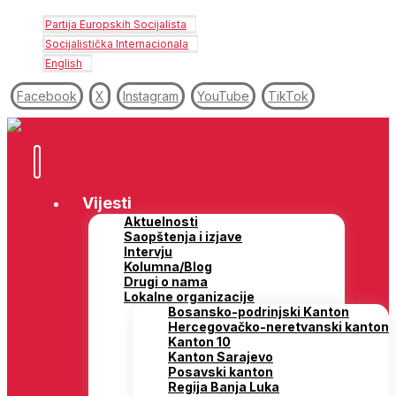
Partija Europskih Socijalista
Socijalistička Internacionala
English
Facebook
X
Instagram
YouTube
TikTok
Vijesti
Aktuelnosti
Saopštenja i izjave
Intervju
Kolumna/Blog
Drugi o nama
Lokalne organizacije
Bosansko-podrinjski Kanton
Hercegovačko-neretvanski kanton
Kanton 10
Kanton Sarajevo
Posavski kanton
Regija Banja Luka