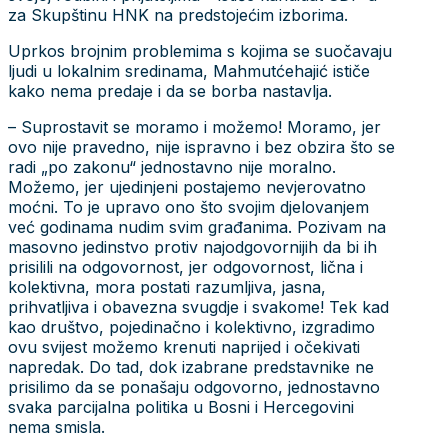
za Skupštinu HNK na predstojećim izborima.
Uprkos brojnim problemima s kojima se suočavaju
ljudi u lokalnim sredinama, Mahmutćehajić ističe
kako nema predaje i da se borba nastavlja.
– Suprostavit se moramo i možemo! Moramo, jer
ovo nije pravedno, nije ispravno i bez obzira što se
radi „po zakonu“ jednostavno nije moralno.
Možemo, jer ujedinjeni postajemo nevjerovatno
moćni. To je upravo ono što svojim djelovanjem
već godinama nudim svim građanima. Pozivam na
masovno jedinstvo protiv najodgovornijih da bi ih
prisilili na odgovornost, jer odgovornost, lična i
kolektivna, mora postati razumljiva, jasna,
prihvatljiva i obavezna svugdje i svakome! Tek kad
kao društvo, pojedinačno i kolektivno, izgradimo
ovu svijest možemo krenuti naprijed i očekivati
napredak. Do tad, dok izabrane predstavnike ne
prisilimo da se ponašaju odgovorno, jednostavno
svaka parcijalna politika u Bosni i Hercegovini
nema smisla.