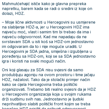
Mahmutćehajić ističe kako je glavna prepreka
napretku, barem kada se radi o sredini iz koje on
dolazi, HDZ.
– Moje lične aktivnosti u Hercegovini su usmjerene
na slabljenje HDZ-a, jer u Hercegovini HDZ ima
najveću moć, vlast i samim tim bi trebao da ima i
najveću odgovornost. Kad me napadaju da ne
svrstavam SDA u isti koš sa HDZ-om jednostavno
im odgovaram da to i nije moguće uraditi. U
Hercegovini je SDA jadna, smiješna i izgubljena u
poređenju sa HDZ-om, koji se sa SDA jednostavno
igra i koristi na svaki mogući način.
Oni koji glasaju za SDA nisu svjesni da samo
produbljuju agoniju na ovom prostoru i time jačaju
HDZ, nažalost. Tako da je stolački primjer način
kako se cijela Hercegovina treba politički
organizovati. Trebamo biti realno svjesni da je HDZ
u Hercegovini organizacija koja u svojim rukama
drži sudbinu svih nas. Jednostavno je ljudski
neprihvatljivo slabiti politički front kojim se treba
konačno HDZ prisiliti da prihvati odgovornost