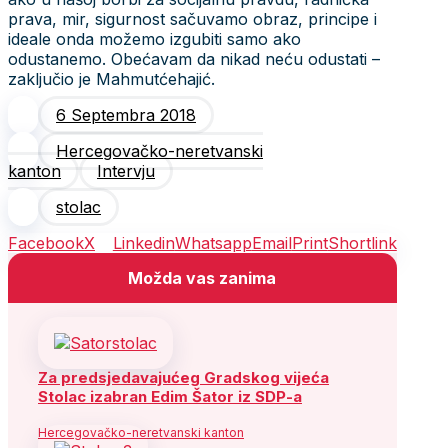
prava, mir, sigurnost sačuvamo obraz, principe i
ideale onda možemo izgubiti samo ako
odustanemo. Obećavam da nikad neću odustati –
zaključio je Mahmutćehajić.
6 Septembra 2018
Hercegovačko-neretvanski
kanton
Intervju
stolac
Facebook
X
Linkedin
Whatsapp
Email
Print
Shortlink
Možda vas zanima
Za predsjedavajućeg Gradskog vijeća
Stolac izabran Edim Šator iz SDP-a
Hercegovačko-neretvanski kanton