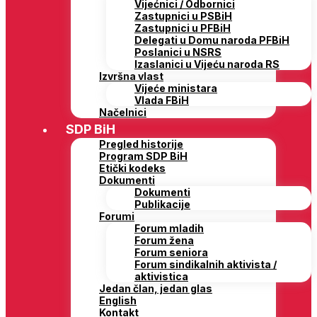
Vijećnici / Odbornici
Zastupnici u PSBiH
Zastupnici u PFBiH
Delegati u Domu naroda PFBiH
Poslanici u NSRS
Izaslanici u Vijeću naroda RS
Izvršna vlast
Vijeće ministara
Vlada FBiH
Načelnici
SDP BiH
Pregled historije
Program SDP BiH
Etički kodeks
Dokumenti
Dokumenti
Publikacije
Forumi
Forum mladih
Forum žena
Forum seniora
Forum sindikalnih aktivista /
aktivistica
Jedan član, jedan glas
English
Kontakt