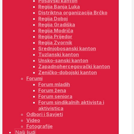
Posavski kanton
Regija Banja Luka
Distriktna organizacija Brčko
Regija Doboj
Regija Gradiška
Regija Modriča
Regija Prijedor
Regija Zvornik
Srednjobosanski kanton
Tuzlanski kanton
Unsko-sanski kanton
Zapadnohercegovački kanton
Zeničko-dobojski kanton
Forumi
Forum mladih
Forum žena
Forum seniora
Forum sindikalnih aktivista i
aktivistica
Odbori i Savjeti
Video
Fotografije
Naši ljudi