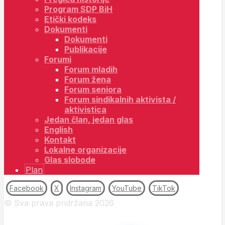
Program SDP BiH
Etički kodeks
Dokumenti
Dokumenti
Publikacije
Forumi
Forum mladih
Forum žena
Forum seniora
Forum sindikalnih aktivista /
aktivistica
Jedan član, jedan glas
English
Kontakt
Lokalne organizacije
Glas slobode
Plan
Facebook
X
Instagram
YouTube
TikTok
© Sva prava pridržana 2026