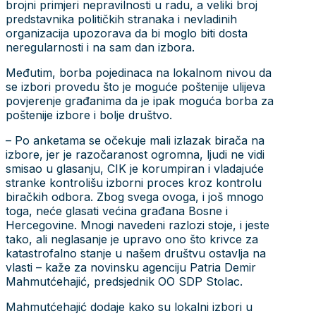
brojni primjeri nepravilnosti u radu, a veliki broj
predstavnika političkih stranaka i nevladinih
organizacija upozorava da bi moglo biti dosta
neregularnosti i na sam dan izbora.
Međutim, borba pojedinaca na lokalnom nivou da
se izbori provedu što je moguće poštenije ulijeva
povjerenje građanima da je ipak moguća borba za
poštenije izbore i bolje društvo.
– Po anketama se očekuje mali izlazak birača na
izbore, jer je razočaranost ogromna, ljudi ne vidi
smisao u glasanju, CIK je korumpiran i vladajuće
stranke kontrolišu izborni proces kroz kontrolu
biračkih odbora. Zbog svega ovoga, i još mnogo
toga, neće glasati većina građana Bosne i
Hercegovine. Mnogi navedeni razlozi stoje, i jeste
tako, ali neglasanje je upravo ono što krivce za
katastrofalno stanje u našem društvu ostavlja na
vlasti – kaže za novinsku agenciju Patria Demir
Mahmutćehajić, predsjednik OO SDP Stolac.
Mahmutćehajić dodaje kako su lokalni izbori u