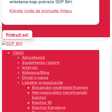
anketama koje pokreće SDP BiH.
Kliknite ovdje da pristupite Atlasu
Pridruži se!
Vijesti
Aktuelnosti
Saopštenja i izjave
Intervju
Kolumna/Blog
Drugi o nama
Lokalne organizacije
Bosansko-podrinjski Kanton
Hercegovačko-neretvanski
kanton
Kanton 10
Kanton Sarajevo