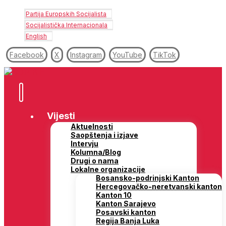
Partija Europskih Socijalista
Socijalistička Internacionala
English
Facebook
X
Instagram
YouTube
TikTok
Vijesti
Aktuelnosti
Saopštenja i izjave
Intervju
Kolumna/Blog
Drugi o nama
Lokalne organizacije
Bosansko-podrinjski Kanton
Hercegovačko-neretvanski kanton
Kanton 10
Kanton Sarajevo
Posavski kanton
Regija Banja Luka