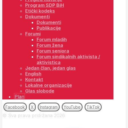
Program SDP BiH
Etički kodeks
Dokumenti
Dokumenti
Publikacije
Forumi
Forum mladih
Forum žena
Forum seniora
Forum sindikalnih aktivista /
aktivistica
Jedan član, jedan glas
English
Kontakt
Lokalne organizacije
Glas slobode
Plan
Facebook
X
Instagram
YouTube
TikTok
© Sva prava pridržana 2026