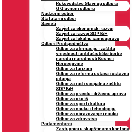
Rukovodstvo Glavnog odbora
O Glavnom odboru
Nadzorni odbor
Statutarni odbor
Savjeti
Savjet za ekonomski razvoj
Savjet za razvoj SDP BiH
Savjet za lokalnu samoupravu
Odbori Predsjedništva
Odbor za afirmaciju i zaštitu
vrijednosti antifašističke borbe
naroda i narodnosti Bosne i
Hercegovine
Odbor za turizam
Odbor za reformu ustava i ustavna
pitanja
Odbor za rad i socijalnu zaštitu
SDP BiH
Odbor za pravdu i državnu upravu
Odbor za okoliš
Odbor za sport i kulturu
Odbor za nauku i tehnologiju
Odbor za obrazovanje i nauku
Odbor za zdravstvo
Parlamentarci
Zastupnici u skupštinama kantona