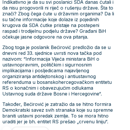
Indikativno je da su svi poslanici SDA danas ćutali i
da nisu progovorili ni riječ o rušenju države. Šta to
znači? Zbog čega ćute u državnim organima? Da li
su tačne informacije koje dolaze iz pojedinih
krugova da SDA ćutke pristaje na postepeni
raspad i trodijelnu podjelu države? Građani BiH
očekuje jasne odgovore na ova pitanja.
Zbog toga je poslanik Bećirović predložio da se u
dnevni red 33. sjednice uvrsti nova tačka pod
nazivom: “Informacija Vijeća ministara BiH o
ustavnopravnim, političkim i sigurnosnim
implikacijama i posljedicama najavljenog
organiziranja antidejtonskog i antiustavnog
referenduma u bosanskohercegovačkom entitetu
RS o konačnim i obavezujućim odlukama
Ustavnog suda države Bosne i Hercegovine“.
Također, Bećirović je zatražio da se hitno formira
Demokratski savez svih stranaka koje su spremne
braniti ustavni poredak zemlje. To se mora hitno
uraditi jer je bh. entitet RS prešao „crvenu liniju“.