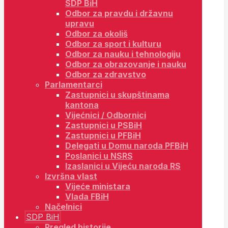
SDP BiH
Odbor za pravdu i državnu
upravu
Odbor za okoliš
Odbor za sport i kulturu
Odbor za nauku i tehnologiju
Odbor za obrazovanje i nauku
Odbor za zdravstvo
Parlamentarci
Zastupnici u skupštinama
kantona
Vijećnici / Odbornici
Zastupnici u PSBiH
Zastupnici u PFBiH
Delegati u Domu naroda PFBiH
Poslanici u NSRS
Izaslanici u Vijeću naroda RS
Izvršna vlast
Vijeće ministara
Vlada FBiH
Načelnici
SDP BiH
Pregled historije