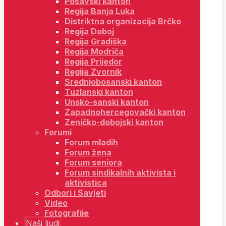
Posavski kanton
Regija Banja Luka
Distriktna organizacija Brčko
Regija Doboj
Regija Gradiška
Regija Modriča
Regija Prijedor
Regija Zvornik
Srednjobosanski kanton
Tuzlanski kanton
Unsko-sanski kanton
Zapadnohercegovački kanton
Zeničko-dobojski kanton
Forumi
Forum mladih
Forum žena
Forum seniora
Forum sindikalnih aktivista i
aktivistica
Odbori i Savjeti
Video
Fotografije
Naši ljudi