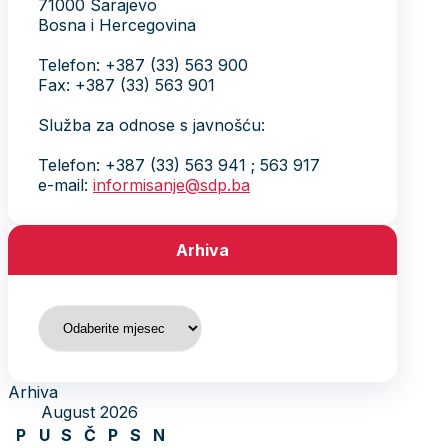
71000 Sarajevo
Bosna i Hercegovina
Telefon: +387 (33) 563 900
Fax: +387 (33) 563 901
Služba za odnose s javnošću:
Telefon: +387 (33) 563 941 ; 563 917
e-mail:
informisanje@sdp.ba
Arhiva
Arhiva
Arhiva
August 2026
P
U
S
Č
P
S
N