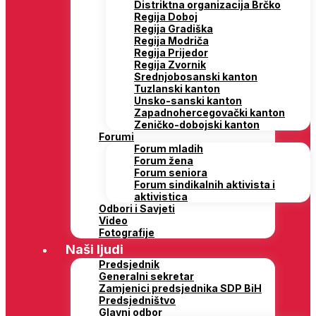
Distriktna organizacija Brčko
Regija Doboj
Regija Gradiška
Regija Modriča
Regija Prijedor
Regija Zvornik
Srednjobosanski kanton
Tuzlanski kanton
Unsko-sanski kanton
Zapadnohercegovački kanton
Zeničko-dobojski kanton
Forumi
Forum mladih
Forum žena
Forum seniora
Forum sindikalnih aktivista i
aktivistica
Odbori i Savjeti
Video
Fotografije
Naši ljudi
Predsjednik
Generalni sekretar
Zamjenici predsjednika SDP BiH
Predsjedništvo
Glavni odbor