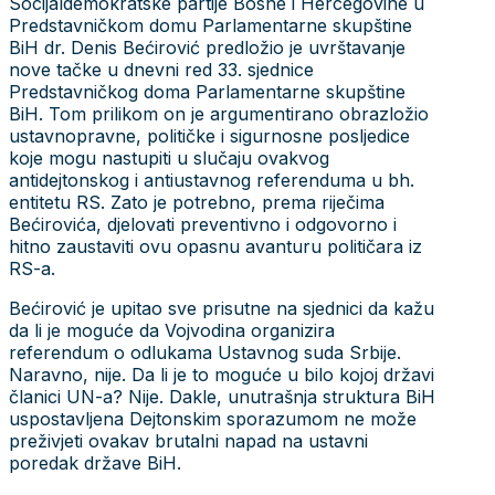
Socijaldemokratske partije Bosne i Hercegovine u
Predstavničkom domu Parlamentarne skupštine
BiH dr. Denis Bećirović predložio je uvrštavanje
nove tačke u dnevni red 33. sjednice
Predstavničkog doma Parlamentarne skupštine
BiH. Tom prilikom on je argumentirano obrazložio
ustavnopravne, političke i sigurnosne posljedice
koje mogu nastupiti u slučaju ovakvog
antidejtonskog i antiustavnog referenduma u bh.
entitetu RS. Zato je potrebno, prema riječima
Bećirovića, djelovati preventivno i odgovorno i
hitno zaustaviti ovu opasnu avanturu političara iz
RS-a.
Bećirović je upitao sve prisutne na sjednici da kažu
da li je moguće da Vojvodina organizira
referendum o odlukama Ustavnog suda Srbije.
Naravno, nije. Da li je to moguće u bilo kojoj državi
članici UN-a? Nije. Dakle, unutrašnja struktura BiH
uspostavljena Dejtonskim sporazumom ne može
preživjeti ovakav brutalni napad na ustavni
poredak države BiH.