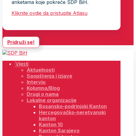
anketama koje pokreće SDP BiH.
Kliknite ovdje da pristupite Atlasu
Pridruži se!
Vijesti
Aktuelnosti
Saopštenja i izjave
Intervju
Kolumna/Blog
Drugi o nama
Lokalne organizacije
Bosansko-podrinjski Kanton
Hercegovačko-neretvanski
kanton
Kanton 10
Kanton Sarajevo