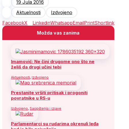
19 Jula 2016
Aktuelnosti
Izdvojeno
Facebook
X
Linkedin
Whatsapp
Email
Print
Shortlink
Možda vas zanima
Imamović: Ne čini drugome ono što ne
želiš da drugi učini tebi
Aktuelnosti
,
Izdvojeno
Prestanite vršiti pritisak i progoniti
povratnike u RS-u
Izdvojeno
,
Saopštenja i izjave
Parlamentarci su rudarima okrenuli leđa