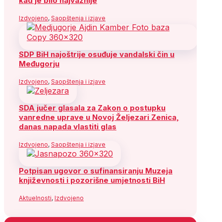
kad je bilo najvažnije
Izdvojeno
,
Saopštenja i izjave
SDP BiH najoštrije osuđuje vandalski čin u
Međugorju
Izdvojeno
,
Saopštenja i izjave
SDA jučer glasala za Zakon o postupku
vanredne uprave u Novoj Željezari Zenica,
danas napada vlastiti glas
Izdvojeno
,
Saopštenja i izjave
Potpisan ugovor o sufinansiranju Muzeja
književnosti i pozorišne umjetnosti BiH
Aktuelnosti
,
Izdvojeno