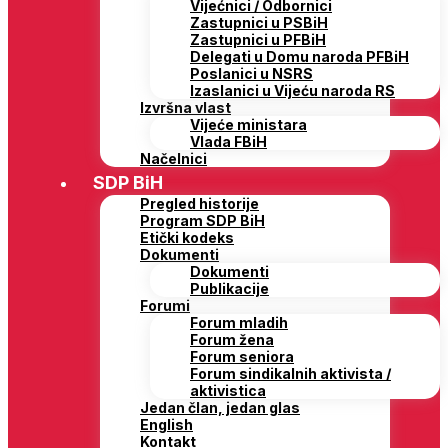
Vijećnici / Odbornici
Zastupnici u PSBiH
Zastupnici u PFBiH
Delegati u Domu naroda PFBiH
Poslanici u NSRS
Izaslanici u Vijeću naroda RS
Izvršna vlast
Vijeće ministara
Vlada FBiH
Načelnici
SDP BiH
Pregled historije
Program SDP BiH
Etički kodeks
Dokumenti
Dokumenti
Publikacije
Forumi
Forum mladih
Forum žena
Forum seniora
Forum sindikalnih aktivista /
aktivistica
Jedan član, jedan glas
English
Kontakt