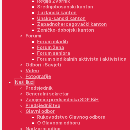
Regija Zvornik
Srednjobosanski kanton
Tuzlanski kanton
Unsko-sanski kanton
Zapadnohercegovački kanton
Zeničko-dobojski kanton
Forumi
Forum mladih
Forum žena
Forum seniora
Forum sindikalnih aktivista i aktivistica
Odbori i Savjeti
Video
Fotografije
Naši ljudi
Predsjednik
Generalni sekretar
Zamjenici predsjednika SDP BiH
Predsjedništvo
Glavni odbor
Rukovodstvo Glavnog odbora
O Glavnom odboru
Nadzorni odbor