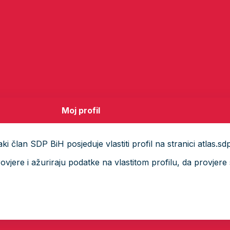
Moj profil
i član SDP BiH posjeduje vlastiti profil na stranici atlas.sd
ere i ažuriraju podatke na vlastitom profilu, da provjere s