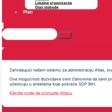
Lokalne organizacije
Glas slobode
Plan
Zahvaljujući našem sistemu za administraciju Atlas, svak
Ova mogućnost dozvoljava svim članovima da sami provj
učestvuju u anketama koje pokreće SDP BiH.
Kliknite ovdje da pristupite Atlasu