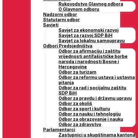
Rukovodstvo Glavnog odbora
O Glavnom odboru
Nadzorni odbor
Statutarni odbor
Savjeti
Savjet za ekonomski razvoj
Savjet za razvoj SDP BiH
Savjet za lokalnu samoupravu
Odbori Predsjedništva
Odbor za afirmaciju i zaštitu
vrijednosti antifašističke borbe
naroda i narodnosti Bosne i
Hercegovine
Odbor za turizam
Odbor za reformu ustava i ustavna
pitanja
Odbor za rad i socijalnu zaštitu
SDP BiH
Odbor za pravdu i državnu upravu
Odbor za okoliš
Odbor za sport i kulturu
Odbor za nauku i tehnologiju
Odbor za obrazovanje i nauku
Odbor za zdravstvo
Parlamentarci
Zastupnici u skupštinama kantona