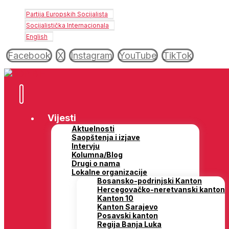
Partija Europskih Socijalista
Socijalistička Internacionala
English
Facebook
X
Instagram
YouTube
TikTok
Vijesti
Aktuelnosti
Saopštenja i izjave
Intervju
Kolumna/Blog
Drugi o nama
Lokalne organizacije
Bosansko-podrinjski Kanton
Hercegovačko-neretvanski kanton
Kanton 10
Kanton Sarajevo
Posavski kanton
Regija Banja Luka