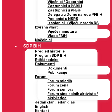
Vijećnici / Odbornici
Zastupnici u PSBiH
Zastupnici u PFBiH
Delegati u Domu naroda PFBiH
Poslanici u NSRS
Izaslanici u Vijeću naroda RS
Izvršna vlast
Vijeće ministara
Vlada FBiH
Načelnici
SDP BiH
Pregled historije
Program SDP BiH
Etički kodeks
Dokumenti
Dokumenti
Publikacije
Forumi
Forum mladih
Forum žena
Forum seniora
Forum sindikalnih aktivista /
aktivistica
Jedan član, jedan glas
English
Kontakt