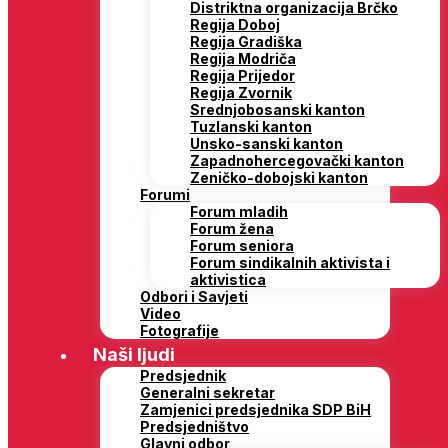
Distriktna organizacija Brčko
Regija Doboj
Regija Gradiška
Regija Modriča
Regija Prijedor
Regija Zvornik
Srednjobosanski kanton
Tuzlanski kanton
Unsko-sanski kanton
Zapadnohercegovački kanton
Zeničko-dobojski kanton
Forumi
Forum mladih
Forum žena
Forum seniora
Forum sindikalnih aktivista i
aktivistica
Odbori i Savjeti
Video
Fotografije
Naši ljudi
Predsjednik
Generalni sekretar
Zamjenici predsjednika SDP BiH
Predsjedništvo
Glavni odbor