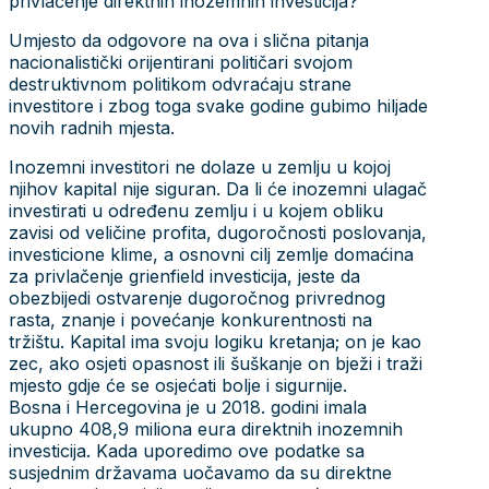
privlačenje direktnih inozemnih investicija?
Umjesto da odgovore na ova i slična pitanja
nacionalistički orijentirani političari svojom
destruktivnom politikom odvraćaju strane
investitore i zbog toga svake godine gubimo hiljade
novih radnih mjesta.
Inozemni investitori ne dolaze u zemlju u kojoj
njihov kapital nije siguran. Da li će inozemni ulagač
investirati u određenu zemlju i u kojem obliku
zavisi od veličine profita, dugoročnosti poslovanja,
investicione klime, a osnovni cilj zemlje domaćina
za privlačenje grienfield investicija, jeste da
obezbijedi ostvarenje dugoročnog privrednog
rasta, znanje i povećanje konkurentnosti na
tržištu. Kapital ima svoju logiku kretanja; on je kao
zec, ako osjeti opasnost ili šuškanje on bježi i traži
mjesto gdje će se osjećati bolje i sigurnije.
Bosna i Hercegovina je u 2018. godini imala
ukupno 408,9 miliona eura direktnih inozemnih
investicija. Kada uporedimo ove podatke sa
susjednim državama uočavamo da su direktne