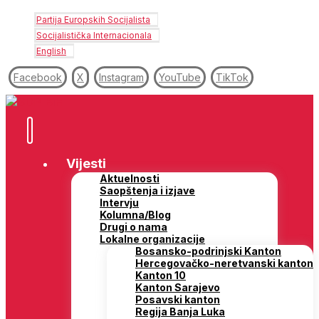
Partija Europskih Socijalista
Socijalistička Internacionala
English
Facebook
X
Instagram
YouTube
TikTok
Vijesti
Aktuelnosti
Saopštenja i izjave
Intervju
Kolumna/Blog
Drugi o nama
Lokalne organizacije
Bosansko-podrinjski Kanton
Hercegovačko-neretvanski kanton
Kanton 10
Kanton Sarajevo
Posavski kanton
Regija Banja Luka