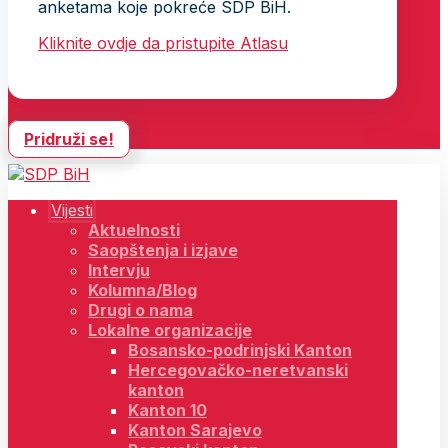
anketama koje pokreće SDP BiH.
Kliknite ovdje da pristupite Atlasu
Pridruži se!
Vijesti
Aktuelnosti
Saopštenja i izjave
Intervju
Kolumna/Blog
Drugi o nama
Lokalne organizacije
Bosansko-podrinjski Kanton
Hercegovačko-neretvanski
kanton
Kanton 10
Kanton Sarajevo