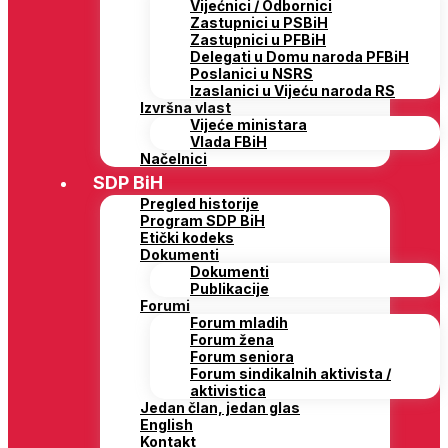
Vijećnici / Odbornici
Zastupnici u PSBiH
Zastupnici u PFBiH
Delegati u Domu naroda PFBiH
Poslanici u NSRS
Izaslanici u Vijeću naroda RS
Izvršna vlast
Vijeće ministara
Vlada FBiH
Načelnici
SDP BiH
Pregled historije
Program SDP BiH
Etički kodeks
Dokumenti
Dokumenti
Publikacije
Forumi
Forum mladih
Forum žena
Forum seniora
Forum sindikalnih aktivista /
aktivistica
Jedan član, jedan glas
English
Kontakt