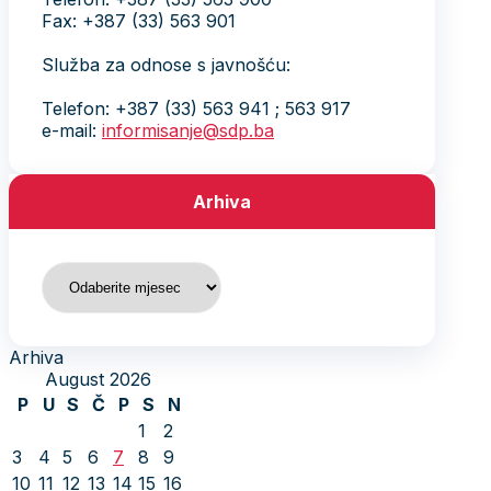
Fax: +387 (33) 563 901
Služba za odnose s javnošću:
Telefon: +387 (33) 563 941 ; 563 917
e-mail:
informisanje@sdp.ba
Arhiva
Arhiva
Arhiva
August 2026
P
U
S
Č
P
S
N
1
2
3
4
5
6
7
8
9
10
11
12
13
14
15
16