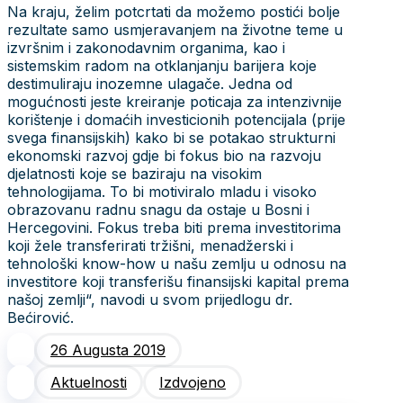
Na kraju, želim potcrtati da možemo postići bolje
rezultate samo usmjeravanjem na životne teme u
izvršnim i zakonodavnim organima, kao i
sistemskim radom na otklanjanju barijera koje
destimuliraju inozemne ulagače. Jedna od
mogućnosti jeste kreiranje poticaja za intenzivnije
korištenje i domaćih investicionih potencijala (prije
svega finansijskih) kako bi se potakao strukturni
ekonomski razvoj gdje bi fokus bio na razvoju
djelatnosti koje se baziraju na visokim
tehnologijama. To bi motiviralo mladu i visoko
obrazovanu radnu snagu da ostaje u Bosni i
Hercegovini. Fokus treba biti prema investitorima
koji žele transferirati tržišni, menadžerski i
tehnološki know-how u našu zemlju u odnosu na
investitore koji transferišu finansijski kapital prema
našoj zemlji“, navodi u svom prijedlogu dr.
Bećirović.
26 Augusta 2019
Aktuelnosti
Izdvojeno