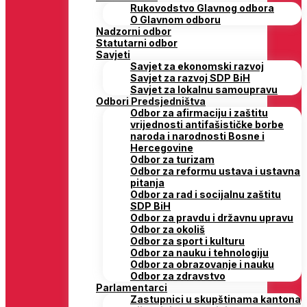
Rukovodstvo Glavnog odbora
O Glavnom odboru
Nadzorni odbor
Statutarni odbor
Savjeti
Savjet za ekonomski razvoj
Savjet za razvoj SDP BiH
Savjet za lokalnu samoupravu
Odbori Predsjedništva
Odbor za afirmaciju i zaštitu
vrijednosti antifašističke borbe
naroda i narodnosti Bosne i
Hercegovine
Odbor za turizam
Odbor za reformu ustava i ustavna
pitanja
Odbor za rad i socijalnu zaštitu
SDP BiH
Odbor za pravdu i državnu upravu
Odbor za okoliš
Odbor za sport i kulturu
Odbor za nauku i tehnologiju
Odbor za obrazovanje i nauku
Odbor za zdravstvo
Parlamentarci
Zastupnici u skupštinama kantona