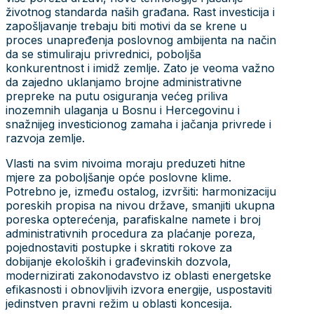
životnog standarda naših građana. Rast investicija i
zapošljavanje trebaju biti motivi da se krene u
proces unapređenja poslovnog ambijenta na način
da se stimuliraju privrednici, poboljša
konkurentnost i imidž zemlje. Zato je veoma važno
da zajedno uklanjamo brojne administrativne
prepreke na putu osiguranja većeg priliva
inozemnih ulaganja u Bosnu i Hercegovinu i
snažnijeg investicionog zamaha i jačanja privrede i
razvoja zemlje.
Vlasti na svim nivoima moraju preduzeti hitne
mjere za poboljšanje opće poslovne klime.
Potrebno je, između ostalog, izvršiti: harmonizaciju
poreskih propisa na nivou države, smanjiti ukupna
poreska opterećenja, parafiskalne namete i broj
administrativnih procedura za plaćanje poreza,
pojednostaviti postupke i skratiti rokove za
dobijanje ekoloških i građevinskih dozvola,
modernizirati zakonodavstvo iz oblasti energetske
efikasnosti i obnovljivih izvora energije, uspostaviti
jedinstven pravni režim u oblasti koncesija.