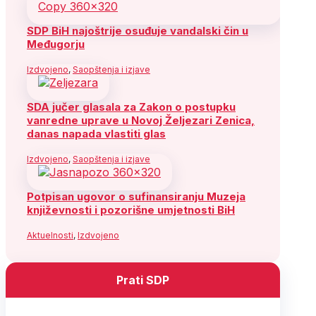
SDP BiH najoštrije osuđuje vandalski čin u
Međugorju
Izdvojeno
,
Saopštenja i izjave
SDA jučer glasala za Zakon o postupku
vanredne uprave u Novoj Željezari Zenica,
danas napada vlastiti glas
Izdvojeno
,
Saopštenja i izjave
Potpisan ugovor o sufinansiranju Muzeja
književnosti i pozorišne umjetnosti BiH
Aktuelnosti
,
Izdvojeno
Prati SDP