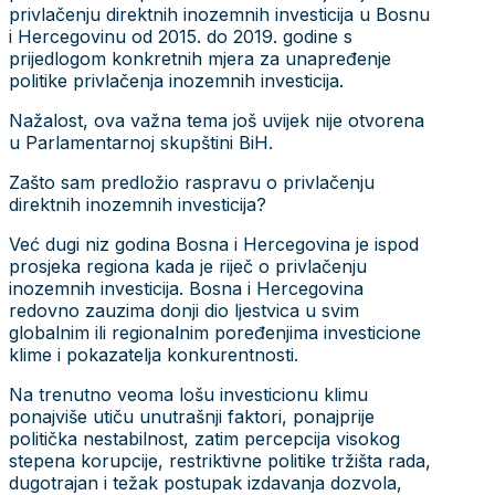
privlačenju direktnih inozemnih investicija u Bosnu
i Hercegovinu od 2015. do 2019. godine s
prijedlogom konkretnih mjera za unapređenje
politike privlačenja inozemnih investicija.
Nažalost, ova važna tema još uvijek nije otvorena
u Parlamentarnoj skupštini BiH.
Zašto sam predložio raspravu o privlačenju
direktnih inozemnih investicija?
Već dugi niz godina Bosna i Hercegovina je ispod
prosjeka regiona kada je riječ o privlačenju
inozemnih investicija. Bosna i Hercegovina
redovno zauzima donji dio ljestvica u svim
globalnim ili regionalnim poređenjima investicione
klime i pokazatelja konkurentnosti.
Na trenutno veoma lošu investicionu klimu
ponajviše utiču unutrašnji faktori, ponajprije
politička nestabilnost, zatim percepcija visokog
stepena korupcije, restriktivne politike tržišta rada,
dugotrajan i težak postupak izdavanja dozvola,