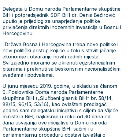
Delegata u Domu naroda Parlamentarne skupštine
BiH i potpredsjednik SDP BiH dr. Denis Bećirović
uputio je prijedlog za unaprjeđenje politike
privlačenja direktnih inozemnih investicija u Bosnu i
Hercegovinu.
„Država Bosna i Hercegovina treba nove politike i
novi politički pristup koji će u fokus staviti jačanje
ekonomije i otvaranje novih radnih mjesta.
Svi zajedno moramo se okrenuti egzistencijalnim
pitanjima i prekinuti sa beskorisnim nacionalističkim
svađama i podvalama.
U junu mjesecu 2019. godine, u skladu sa članom
9. Poslovnika Doma naroda Parlamentarne
skupštine BiH („Službeni glasnik BiH“ br. 58/14,
88/15, 96/15, 53/16), kao ovlašteni predlagač
podnio sam delegatsku inicijativu s ciljem da Vijeće
ministara BiH, najkasnije u roku od 30 dana od
dana usvajanja ove inicijative u Domu naroda
Parlamentarne skupštine BiH, sačini i u
parlamentarnu proceduru dostavi Izvještaj o