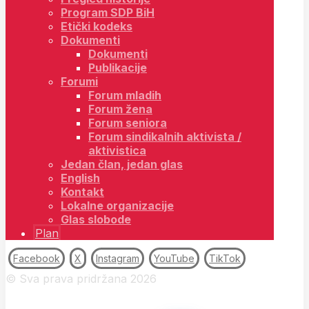
Program SDP BiH
Etički kodeks
Dokumenti
Dokumenti
Publikacije
Forumi
Forum mladih
Forum žena
Forum seniora
Forum sindikalnih aktivista /
aktivistica
Jedan član, jedan glas
English
Kontakt
Lokalne organizacije
Glas slobode
Plan
Facebook
X
Instagram
YouTube
TikTok
© Sva prava pridržana 2026