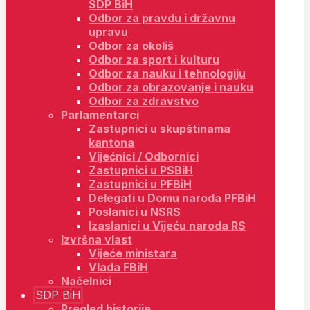
SDP BiH
Odbor za pravdu i državnu
upravu
Odbor za okoliš
Odbor za sport i kulturu
Odbor za nauku i tehnologiju
Odbor za obrazovanje i nauku
Odbor za zdravstvo
Parlamentarci
Zastupnici u skupštinama
kantona
Vijećnici / Odbornici
Zastupnici u PSBiH
Zastupnici u PFBiH
Delegati u Domu naroda PFBiH
Poslanici u NSRS
Izaslanici u Vijeću naroda RS
Izvršna vlast
Vijeće ministara
Vlada FBiH
Načelnici
SDP BiH
Pregled historije