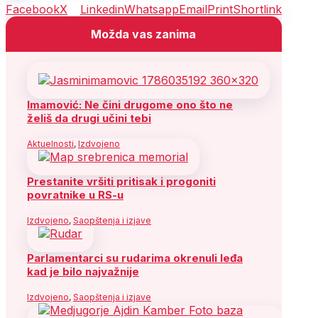
Facebook
X
Linkedin
Whatsapp
Email
Print
Shortlink
Možda vas zanima
Imamović: Ne čini drugome ono što ne
želiš da drugi učini tebi
Aktuelnosti
,
Izdvojeno
Prestanite vršiti pritisak i progoniti
povratnike u RS-u
Izdvojeno
,
Saopštenja i izjave
Parlamentarci su rudarima okrenuli leđa
kad je bilo najvažnije
Izdvojeno
,
Saopštenja i izjave