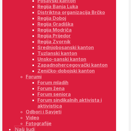
Posavski kanton
Regija Banja Luka
Distriktna organizacija Brčko
Regija Doboj
Regija Gradiška
Regija Modriča
Regija Prijedor
Regija Zvornik
Srednjobosanski kanton
Tuzlanski kanton
Unsko-sanski kanton
Zapadnohercegovački kanton
Zeničko-dobojski kanton
Forumi
Forum mladih
Forum žena
Forum seniora
Forum sindikalnih aktivista i
aktivistica
Odbori i Savjeti
Video
Fotografije
Naši ljudi