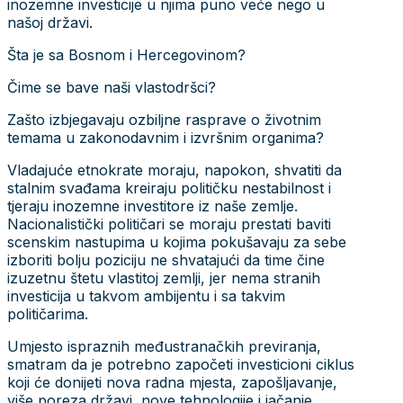
inozemne investicije u njima puno veće nego u
našoj državi.
Šta je sa Bosnom i Hercegovinom?
Čime se bave naši vlastodršci?
Zašto izbjegavaju ozbiljne rasprave o životnim
temama u zakonodavnim i izvršnim organima?
Vladajuće etnokrate moraju, napokon, shvatiti da
stalnim svađama kreiraju političku nestabilnost i
tjeraju inozemne investitore iz naše zemlje.
Nacionalistički političari se moraju prestati baviti
scenskim nastupima u kojima pokušavaju za sebe
izboriti bolju poziciju ne shvatajući da time čine
izuzetnu štetu vlastitoj zemlji, jer nema stranih
investicija u takvom ambijentu i sa takvim
političarima.
Umjesto ispraznih međustranačkih previranja,
smatram da je potrebno započeti investicioni ciklus
koji će donijeti nova radna mjesta, zapošljavanje,
više poreza državi, nove tehnologije i jačanje