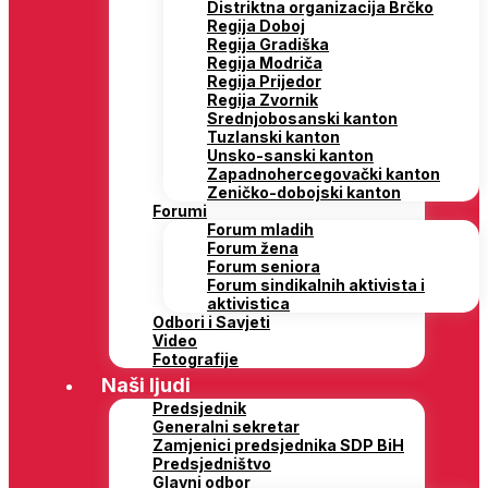
Distriktna organizacija Brčko
Regija Doboj
Regija Gradiška
Regija Modriča
Regija Prijedor
Regija Zvornik
Srednjobosanski kanton
Tuzlanski kanton
Unsko-sanski kanton
Zapadnohercegovački kanton
Zeničko-dobojski kanton
Forumi
Forum mladih
Forum žena
Forum seniora
Forum sindikalnih aktivista i
aktivistica
Odbori i Savjeti
Video
Fotografije
Naši ljudi
Predsjednik
Generalni sekretar
Zamjenici predsjednika SDP BiH
Predsjedništvo
Glavni odbor