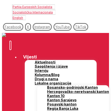
Partija Europskih Socijalista
Socijalistička Internacionala
English
Facebook
X
Instagram
YouTube
TikTok
Vijesti
Aktuelnosti
Saopštenja i izjave
Intervju
Kolumna/Blog
Drugi o nama
Lokalne organizacije
Bosansko-podrinjski Kanton
Hercegovačko-neretvanski kanton
Kanton 10
Kanton Sarajevo
Posavski kanton
Regija Banja Luka