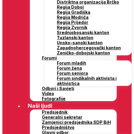
Distriktna organizacija Brčko
Regija Doboj
Regija Gradiška
Regija Modriča
Regija Prijedor
Regija Zvornik
Srednjobosanski kanton
Tuzlanski kanton
Unsko-sanski kanton
Zapadnohercegovački kanton
Zeničko-dobojski kanton
Forumi
Forum mladih
Forum žena
Forum seniora
Forum sindikalnih aktivista i
aktivistica
Odbori i Savjeti
Video
Fotografije
Naši ljudi
Predsjednik
Generalni sekretar
Zamjenici predsjednika SDP BiH
Predsjedništvo
Glavni odbor