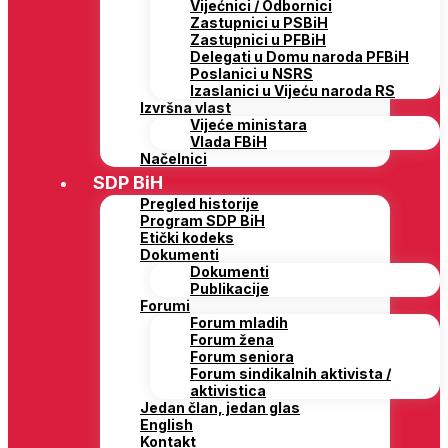
Vijećnici / Odbornici
Zastupnici u PSBiH
Zastupnici u PFBiH
Delegati u Domu naroda PFBiH
Poslanici u NSRS
Izaslanici u Vijeću naroda RS
Izvršna vlast
Vijeće ministara
Vlada FBiH
Načelnici
SDP BiH
Pregled historije
Program SDP BiH
Etički kodeks
Dokumenti
Dokumenti
Publikacije
Forumi
Forum mladih
Forum žena
Forum seniora
Forum sindikalnih aktivista /
aktivistica
Jedan član, jedan glas
English
Kontakt