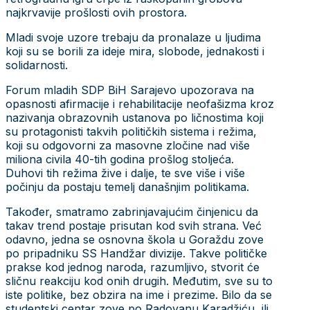
najkrvavije prošlosti ovih prostora.
Mladi svoje uzore trebaju da pronalaze u ljudima
koji su se borili za ideje mira, slobode, jednakosti i
solidarnosti.
Forum mladih SDP BiH Sarajevo upozorava na
opasnosti afirmacije i rehabilitacije neofašizma kroz
nazivanja obrazovnih ustanova po ličnostima koji
su protagonisti takvih političkih sistema i režima,
koji su odgovorni za masovne zločine nad više
miliona civila 40-tih godina prošlog stoljeća.
Duhovi tih režima žive i dalje, te sve više i više
počinju da postaju temelj današnjim politikama.
Također, smatramo zabrinjavajućim činjenicu da
takav trend postaje prisutan kod svih strana. Već
odavno, jedna se osnovna škola u Goraždu zove
po pripadniku SS Handžar divizije. Takve političke
prakse kod jednog naroda, razumljivo, stvorit će
sličnu reakciju kod onih drugih. Međutim, sve su to
iste politike, bez obzira na ime i prezime. Bilo da se
studentski centar zove po Radovanu Karadžiću, ili