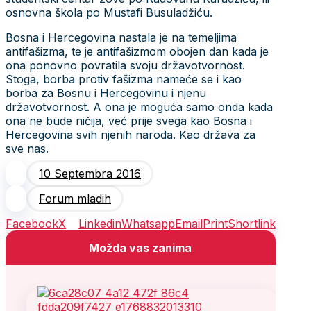
osnovna škola po Mustafi Busuladžiću.
Bosna i Hercegovina nastala je na temeljima
antifašizma, te je antifašizmom obojen dan kada je
ona ponovno povratila svoju državotvornost.
Stoga, borba protiv fašizma nameće se i kao
borba za Bosnu i Hercegovinu i njenu
državotvornost. A ona je moguća samo onda kada
ona ne bude ničija, već prije svega kao Bosna i
Hercegovina svih njenih naroda. Kao država za
sve nas.
10 Septembra 2016
Forum mladih
Facebook
X
Linkedin
Whatsapp
Email
Print
Shortlink
Možda vas zanima