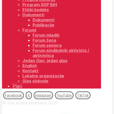
Program SDP BiH
Etički kodeks
Dokumenti
Dokumenti
Publikacije
Forumi
Forum mladih
Forum žena
Forum seniora
Forum sindikalnih aktivista /
aktivistica
Jedan član, jedan glas
English
Kontakt
Lokalne organizacije
Glas slobode
Plan
Facebook
X
Instagram
YouTube
TikTok
© Sva prava pridržana 2026