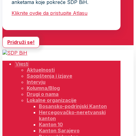
anketama koje pokreće SDP BiH.
Kliknite ovdje da pristupite Atlasu
Pridruži se!
Vijesti
Aktuelnosti
Saopštenja i izjave
Intervju
Kolumna/Blog
Drugi o nama
Lokalne organizacije
Bosansko-podrinjski Kanton
Hercegovačko-neretvanski
kanton
Kanton 10
Kanton Sarajevo