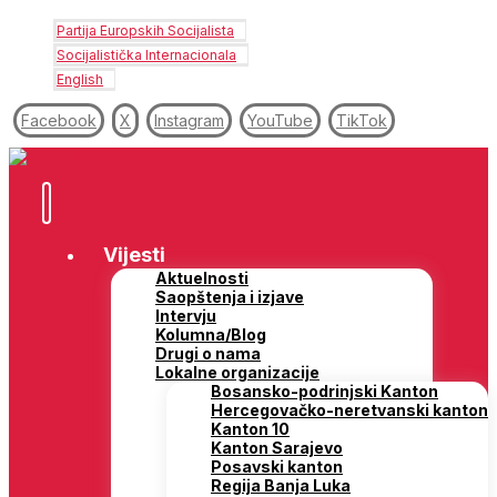
Partija Europskih Socijalista
Socijalistička Internacionala
English
Facebook
X
Instagram
YouTube
TikTok
Vijesti
Aktuelnosti
Saopštenja i izjave
Intervju
Kolumna/Blog
Drugi o nama
Lokalne organizacije
Bosansko-podrinjski Kanton
Hercegovačko-neretvanski kanton
Kanton 10
Kanton Sarajevo
Posavski kanton
Regija Banja Luka