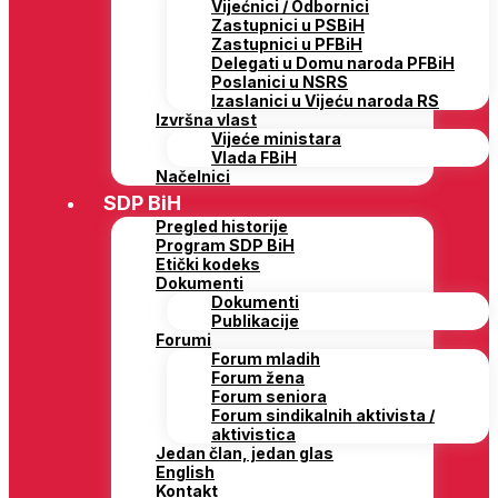
Vijećnici / Odbornici
Zastupnici u PSBiH
Zastupnici u PFBiH
Delegati u Domu naroda PFBiH
Poslanici u NSRS
Izaslanici u Vijeću naroda RS
Izvršna vlast
Vijeće ministara
Vlada FBiH
Načelnici
SDP BiH
Pregled historije
Program SDP BiH
Etički kodeks
Dokumenti
Dokumenti
Publikacije
Forumi
Forum mladih
Forum žena
Forum seniora
Forum sindikalnih aktivista /
aktivistica
Jedan član, jedan glas
English
Kontakt