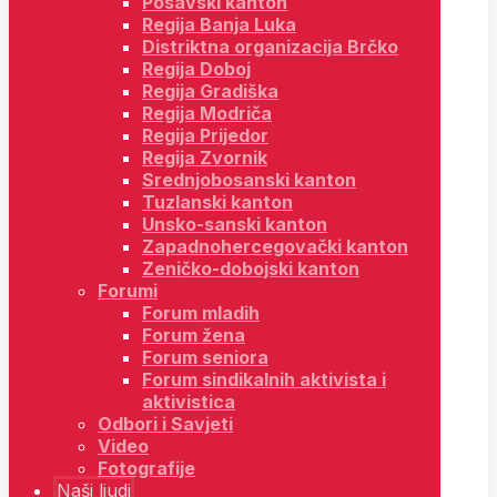
Posavski kanton
Regija Banja Luka
Distriktna organizacija Brčko
Regija Doboj
Regija Gradiška
Regija Modriča
Regija Prijedor
Regija Zvornik
Srednjobosanski kanton
Tuzlanski kanton
Unsko-sanski kanton
Zapadnohercegovački kanton
Zeničko-dobojski kanton
Forumi
Forum mladih
Forum žena
Forum seniora
Forum sindikalnih aktivista i
aktivistica
Odbori i Savjeti
Video
Fotografije
Naši ljudi