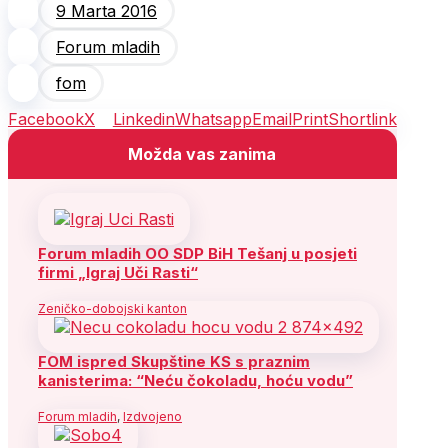
9 Marta 2016
Forum mladih
fom
Facebook
X
Linkedin
Whatsapp
Email
Print
Shortlink
Možda vas zanima
Forum mladih OO SDP BiH Tešanj u posjeti
firmi „Igraj Uči Rasti“
Zeničko-dobojski kanton
FOM ispred Skupštine KS s praznim
kanisterima: “Neću čokoladu, hoću vodu”
Forum mladih
,
Izdvojeno