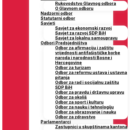
Rukovodstvo Glavnog odbora
O Glavnom odboru
Nadzorni odbor
Statutarni odbor
Savjeti
Savjet za ekonomski razvoj
Savjet za razvoj SDP BiH
Savjet za lokalnu samoupravu
Odbori Predsjedništva
Odbor za afirmaciju i zaštitu
vrijednosti antifašističke borbe
naroda i narodnosti Bosne i
Hercegovine
Odbor za turizam
Odbor za reformu ustava i ustavna
pitanja
Odbor za rad i socijalnu zaštitu
SDP BiH
Odbor za pravdu i državnu upravu
Odbor za okoliš
Odbor za sport i kulturu
Odbor za nauku i tehnologiju
Odbor za obrazovanje i nauku
Odbor za zdravstvo
Parlamentarci
Zastupnici u skupštinama kantona