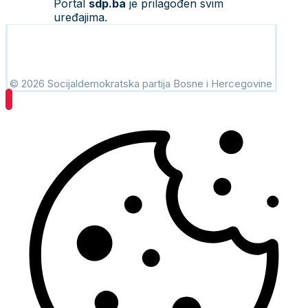
Portal
sdp.ba
je prilagođen svim
uređajima.
© 2026 Socijaldemokratska partija Bosne i Hercegovine