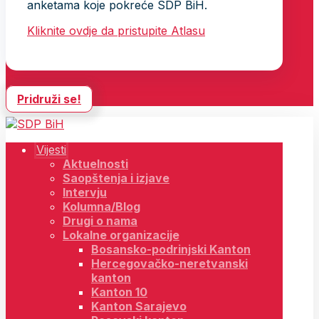
anketama koje pokreće SDP BiH.
Kliknite ovdje da pristupite Atlasu
Pridruži se!
Vijesti
Aktuelnosti
Saopštenja i izjave
Intervju
Kolumna/Blog
Drugi o nama
Lokalne organizacije
Bosansko-podrinjski Kanton
Hercegovačko-neretvanski
kanton
Kanton 10
Kanton Sarajevo