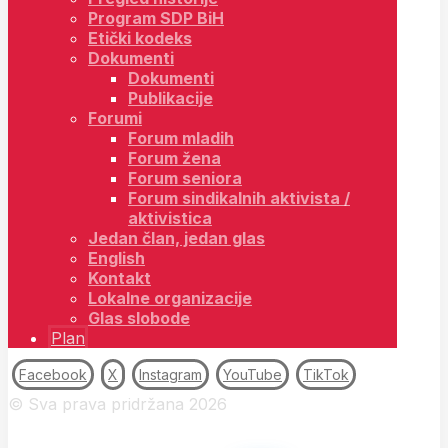
Program SDP BiH
Etički kodeks
Dokumenti
Dokumenti
Publikacije
Forumi
Forum mladih
Forum žena
Forum seniora
Forum sindikalnih aktivista /
aktivistica
Jedan član, jedan glas
English
Kontakt
Lokalne organizacije
Glas slobode
Plan
Facebook
X
Instagram
YouTube
TikTok
© Sva prava pridržana 2026