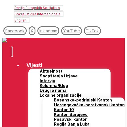
Partija Europskih Socijalista
Socijalistička Internacionala
English
Facebook
X
Instagram
YouTube
TikTok
Vijesti
Aktuelnosti
Saopštenja i izjave
Intervju
Kolumna/Blog
Drugi o nama
Lokalne organizacije
Bosansko-podrinjski Kanton
Hercegovačko-neretvanski kanton
Kanton 10
Kanton Sarajevo
Posavski kanton
Regija Banja Luka