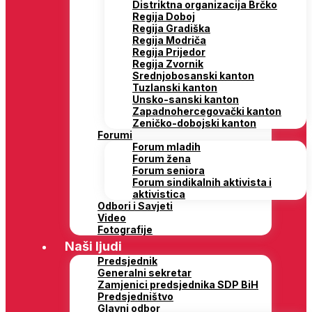
Distriktna organizacija Brčko
Regija Doboj
Regija Gradiška
Regija Modriča
Regija Prijedor
Regija Zvornik
Srednjobosanski kanton
Tuzlanski kanton
Unsko-sanski kanton
Zapadnohercegovački kanton
Zeničko-dobojski kanton
Forumi
Forum mladih
Forum žena
Forum seniora
Forum sindikalnih aktivista i
aktivistica
Odbori i Savjeti
Video
Fotografije
Naši ljudi
Predsjednik
Generalni sekretar
Zamjenici predsjednika SDP BiH
Predsjedništvo
Glavni odbor