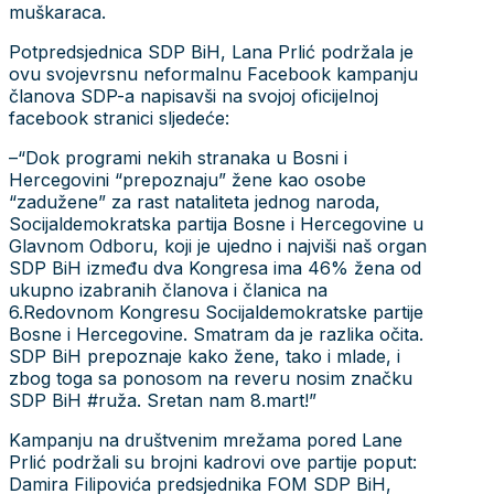
muškaraca.
Potpredsjednica SDP BiH, Lana Prlić podržala je
ovu svojevrsnu neformalnu Facebook kampanju
članova SDP-a napisavši na svojoj oficijelnoj
facebook stranici sljedeće:
–“Dok programi nekih stranaka u Bosni i
Hercegovini “prepoznaju” žene kao osobe
“zadužene” za rast nataliteta jednog naroda,
Socijaldemokratska partija Bosne i Hercegovine u
Glavnom Odboru, koji je ujedno i najviši naš organ
SDP BiH između dva Kongresa ima 46% žena od
ukupno izabranih članova i članica na
6.Redovnom Kongresu Socijaldemokratske partije
Bosne i Hercegovine. Smatram da je razlika očita.
SDP BiH prepoznaje kako žene, tako i mlade, i
zbog toga sa ponosom na reveru nosim značku
SDP BiH ‪#‎ruža. Sretan nam 8.mart!”
Kampanju na društvenim mrežama pored Lane
Prlić podržali su brojni kadrovi ove partije poput:
Damira Filipovića predsjednika FOM SDP BiH,