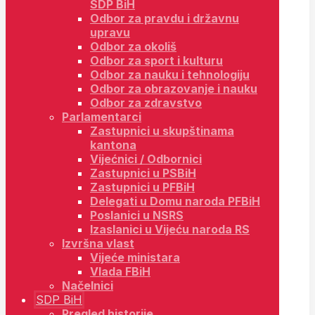
SDP BiH
Odbor za pravdu i državnu
upravu
Odbor za okoliš
Odbor za sport i kulturu
Odbor za nauku i tehnologiju
Odbor za obrazovanje i nauku
Odbor za zdravstvo
Parlamentarci
Zastupnici u skupštinama
kantona
Vijećnici / Odbornici
Zastupnici u PSBiH
Zastupnici u PFBiH
Delegati u Domu naroda PFBiH
Poslanici u NSRS
Izaslanici u Vijeću naroda RS
Izvršna vlast
Vijeće ministara
Vlada FBiH
Načelnici
SDP BiH
Pregled historije