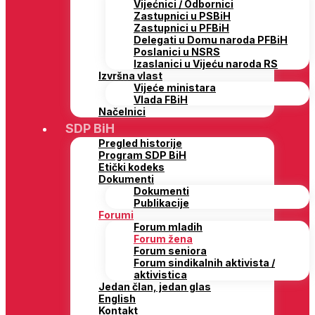
Vijećnici / Odbornici
Zastupnici u PSBiH
Zastupnici u PFBiH
Delegati u Domu naroda PFBiH
Poslanici u NSRS
Izaslanici u Vijeću naroda RS
Izvršna vlast
Vijeće ministara
Vlada FBiH
Načelnici
SDP BiH
Pregled historije
Program SDP BiH
Etički kodeks
Dokumenti
Dokumenti
Publikacije
Forumi
Forum mladih
Forum žena
Forum seniora
Forum sindikalnih aktivista /
aktivistica
Jedan član, jedan glas
English
Kontakt