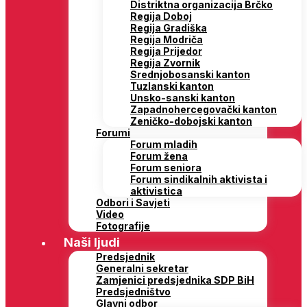
Distriktna organizacija Brčko
Regija Doboj
Regija Gradiška
Regija Modriča
Regija Prijedor
Regija Zvornik
Srednjobosanski kanton
Tuzlanski kanton
Unsko-sanski kanton
Zapadnohercegovački kanton
Zeničko-dobojski kanton
Forumi
Forum mladih
Forum žena
Forum seniora
Forum sindikalnih aktivista i
aktivistica
Odbori i Savjeti
Video
Fotografije
Naši ljudi
Predsjednik
Generalni sekretar
Zamjenici predsjednika SDP BiH
Predsjedništvo
Glavni odbor