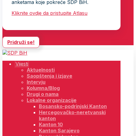
anketama koje pokreće SDP BiH.
Kliknite ovdje da pristupite Atlasu
Pridruži se!
Vijesti
Aktuelnosti
Saopštenja i izjave
Intervju
Kolumna/Blog
Drugi o nama
Lokalne organizacije
Bosansko-podrinjski Kanton
Hercegovačko-neretvanski
kanton
Kanton 10
Kanton Sarajevo