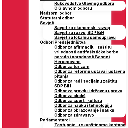
Rukovodstvo Glavnog odbora
O Glavnom odboru
Nadzorni odbor
Statutarni odbor
Savjeti
Savjet za ekonomski razvoj
Savjet za razvoj SDP BiH
Savjet za lokalnu samoupravu
Odbori Predsjedništva
Odbor za afirmaciju i zaštitu
vrijednosti antifašističke borbe
naroda i narodnosti Bosne i
Hercegovine
Odbor za turizam
Odbor za reformu ustava i ustavna
pitanja
Odbor za rad i socijalnu zaštitu
SDP BiH
Odbor za pravdu i državnu upravu
Odbor za okoliš
Odbor za sport i kulturu
Odbor za nauku i tehnologiju
Odbor za obrazovanje i nauku
Odbor za zdravstvo
Parlamentarci
Zastupnici u skupštinama kantona