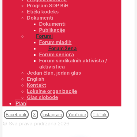
Program SDP BiH
Etički kodeks
Dokumenti
Dokumenti
Publikacije
Forumi
Forum mladih
Forum žena
Forum seniora
Forum sindikalnih aktivista /
aktivistica
Jedan član, jedan glas
English
Kontakt
Lokalne organizacije
Glas slobode
Plan
Facebook
X
Instagram
YouTube
TikTok
© Sva prava pridržana 2026