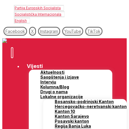
Partija Europskih Socijalista
Socijalistička Internacionala
English
Facebook
X
Instagram
YouTube
TikTok
Vijesti
Aktuelnosti
Saopštenja i izjave
Intervju
Kolumna/Blog
Drugi o nama
Lokalne organizacije
Bosansko-podrinjski Kanton
Hercegovačko-neretvanski kanton
Kanton 10
Kanton Sarajevo
Posavski kanton
Regija Banja Luka