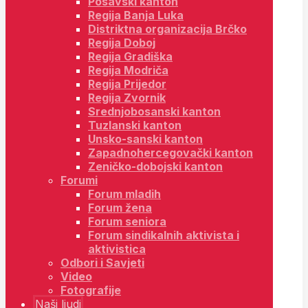
Posavski kanton
Regija Banja Luka
Distriktna organizacija Brčko
Regija Doboj
Regija Gradiška
Regija Modriča
Regija Prijedor
Regija Zvornik
Srednjobosanski kanton
Tuzlanski kanton
Unsko-sanski kanton
Zapadnohercegovački kanton
Zeničko-dobojski kanton
Forumi
Forum mladih
Forum žena
Forum seniora
Forum sindikalnih aktivista i
aktivistica
Odbori i Savjeti
Video
Fotografije
Naši ljudi