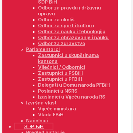
SDP BiH
Odbor za pravdu i državnu
upravu
Odbor za okoliš
Odbor za sport i kulturu
Odbor za nauku i tehnologiju
Odbor za obrazovanje i nauku
Odbor za zdravstvo
Parlamentarci
Zastupnici u skupštinama
kantona
Vijećnici / Odbornici
Zastupnici u PSBiH
Zastupnici u PFBiH
Delegati u Domu naroda PFBiH
Poslanici u NSRS
Izaslanici u Vijeću naroda RS
Izvršna vlast
Vijeće ministara
Vlada FBiH
Načelnici
SDP BiH
Pregled historije