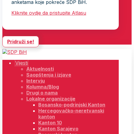
anketama koje pokreće SDP BiH.
Kliknite ovdje da pristupite Atlasu
Pridruži se!
Vijesti
Aktuelnosti
Saopštenja i izjave
Intervju
Kolumna/Blog
Drugi o nama
Lokalne organizacije
Bosansko-podrinjski Kanton
Hercegovačko-neretvanski
kanton
Kanton 10
Kanton Sarajevo