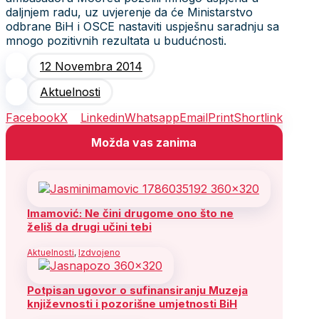
daljnjem radu, uz uvjerenje da će Ministarstvo
odbrane BiH i OSCE nastaviti uspješnu saradnju sa
mnogo pozitivnih rezultata u budućnosti.
12 Novembra 2014
Aktuelnosti
Facebook
X
Linkedin
Whatsapp
Email
Print
Shortlink
Možda vas zanima
Imamović: Ne čini drugome ono što ne
želiš da drugi učini tebi
Aktuelnosti
,
Izdvojeno
Potpisan ugovor o sufinansiranju Muzeja
književnosti i pozorišne umjetnosti BiH