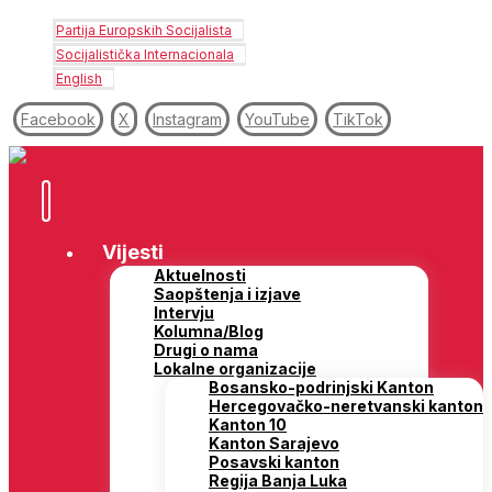
Partija Europskih Socijalista
Socijalistička Internacionala
English
Facebook
X
Instagram
YouTube
TikTok
Vijesti
Aktuelnosti
Saopštenja i izjave
Intervju
Kolumna/Blog
Drugi o nama
Lokalne organizacije
Bosansko-podrinjski Kanton
Hercegovačko-neretvanski kanton
Kanton 10
Kanton Sarajevo
Posavski kanton
Regija Banja Luka