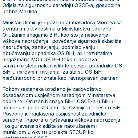
Odjela za sigurnosnu saradnju OSCE-a, gospodina
Johna Martina.
Ministar Osmić je upoznao ambasadora Moorea sa
trenutnim aktivnostima u Ministarstvu odbrane i
Oružanim snagama BiH, kao što je rješavanje
viškova naoružanja i povećanje sigurnosti skladišta
naoružanja, zanavljanju, podmlađivanju i
obučavanju pripadnika OS BiH, ali i rezultatima
angažmana MO i OS BiH tokom poplava i
saniranju štete nakon istih te učešću pripadnika OS
BiH u mirovnim misijama, za šta su OS BiH
međunarodno priznate kao ravnopravan partner.
Tokom sastanaka izraženo je zadovoljstvo
dosadašnjom uspješnom saradnjom Ministarstva
odbrane i Oružanih snaga BiH i OSCE-a u BiH u
domenu sigurnosti i demokratizacije procesa u BiH.
Posebno je naglašena uspješnost zajedničke
saradnje i napora u rješavanju viškova naoružanja
i osiguravanja skladišta sa naoružanjem i
municijom u okviru projekta SECUP koji