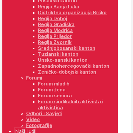
Posavski kanton
Regija Banja Luka
Distriktna organizacija Brčko
Regija Doboj
Regija Gradiška
Regija Modriča
Regija Prijedor
Regija Zvornik
Srednjobosanski kanton
Tuzlanski kanton
Unsko-sanski kanton
Zapadnohercegovački kanton
Zeničko-dobojski kanton
Forumi
Forum mladih
Forum žena
Forum seniora
Forum sindikalnih aktivista i
aktivistica
Odbori i Savjeti
Video
Fotografije
Naši ljudi