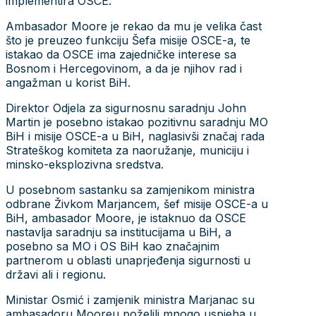
implementira OSCE.
Ambasador Moore je rekao da mu je velika čast
što je preuzeo funkciju Šefa misije OSCE-a, te
istakao da OSCE ima zajedničke interese sa
Bosnom i Hercegovinom, a da je njihov rad i
angažman u korist BiH.
Direktor Odjela za sigurnosnu saradnju John
Martin je posebno istakao pozitivnu saradnju MO
BiH i misije OSCE-a u BiH, naglasivši značaj rada
Strateškog komiteta za naoružanje, municiju i
minsko-eksplozivna sredstva.
U posebnom sastanku sa zamjenikom ministra
odbrane Živkom Marjancem, šef misije OSCE-a u
BiH, ambasador Moore, je istaknuo da OSCE
nastavlja saradnju sa institucijama u BiH, a
posebno sa MO i OS BiH kao značajnim
partnerom u oblasti unaprjeđenja sigurnosti u
državi ali i regionu.
Ministar Osmić i zamjenik ministra Marjanac su
ambasadoru Mooreu poželili mnogo uspjeha u