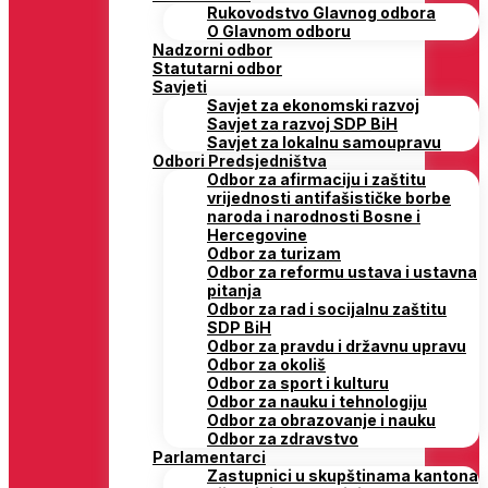
Rukovodstvo Glavnog odbora
O Glavnom odboru
Nadzorni odbor
Statutarni odbor
Savjeti
Savjet za ekonomski razvoj
Savjet za razvoj SDP BiH
Savjet za lokalnu samoupravu
Odbori Predsjedništva
Odbor za afirmaciju i zaštitu
vrijednosti antifašističke borbe
naroda i narodnosti Bosne i
Hercegovine
Odbor za turizam
Odbor za reformu ustava i ustavna
pitanja
Odbor za rad i socijalnu zaštitu
SDP BiH
Odbor za pravdu i državnu upravu
Odbor za okoliš
Odbor za sport i kulturu
Odbor za nauku i tehnologiju
Odbor za obrazovanje i nauku
Odbor za zdravstvo
Parlamentarci
Zastupnici u skupštinama kantona