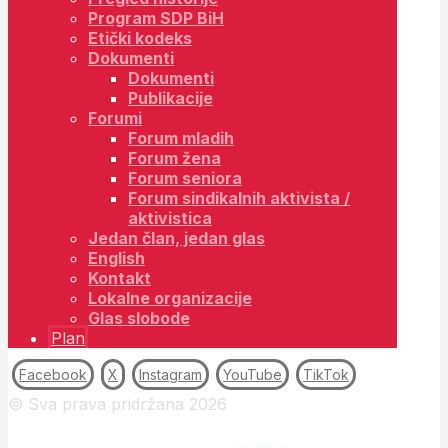
Program SDP BiH
Etički kodeks
Dokumenti
Dokumenti
Publikacije
Forumi
Forum mladih
Forum žena
Forum seniora
Forum sindikalnih aktivista /
aktivistica
Jedan član, jedan glas
English
Kontakt
Lokalne organizacije
Glas slobode
Plan
Facebook
X
Instagram
YouTube
TikTok
© Sva prava pridržana 2026