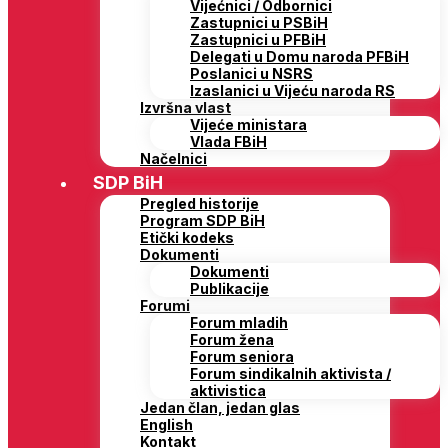
Vijećnici / Odbornici
Zastupnici u PSBiH
Zastupnici u PFBiH
Delegati u Domu naroda PFBiH
Poslanici u NSRS
Izaslanici u Vijeću naroda RS
Izvršna vlast
Vijeće ministara
Vlada FBiH
Načelnici
SDP BiH
Pregled historije
Program SDP BiH
Etički kodeks
Dokumenti
Dokumenti
Publikacije
Forumi
Forum mladih
Forum žena
Forum seniora
Forum sindikalnih aktivista /
aktivistica
Jedan član, jedan glas
English
Kontakt