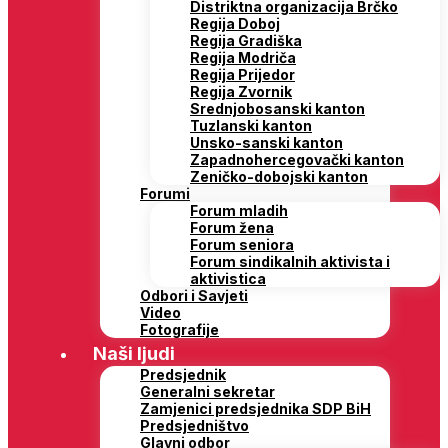
Distriktna organizacija Brčko
Regija Doboj
Regija Gradiška
Regija Modriča
Regija Prijedor
Regija Zvornik
Srednjobosanski kanton
Tuzlanski kanton
Unsko-sanski kanton
Zapadnohercegovački kanton
Zeničko-dobojski kanton
Forumi
Forum mladih
Forum žena
Forum seniora
Forum sindikalnih aktivista i
aktivistica
Odbori i Savjeti
Video
Fotografije
Naši ljudi
Predsjednik
Generalni sekretar
Zamjenici predsjednika SDP BiH
Predsjedništvo
Glavni odbor