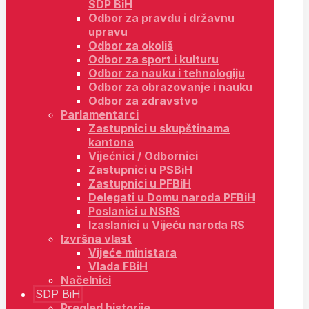
SDP BiH
Odbor za pravdu i državnu
upravu
Odbor za okoliš
Odbor za sport i kulturu
Odbor za nauku i tehnologiju
Odbor za obrazovanje i nauku
Odbor za zdravstvo
Parlamentarci
Zastupnici u skupštinama
kantona
Vijećnici / Odbornici
Zastupnici u PSBiH
Zastupnici u PFBiH
Delegati u Domu naroda PFBiH
Poslanici u NSRS
Izaslanici u Vijeću naroda RS
Izvršna vlast
Vijeće ministara
Vlada FBiH
Načelnici
SDP BiH
Pregled historije