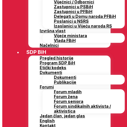
Vijećnici / Odbornici
Zastupnici u PSBiH
Zastupnici u PFBiH
Delegati u Domu naroda PFBiH
Poslanici u NSRS
Izaslanici u Vijeću naroda RS
Izvršna vlast
Vijeće ministara
Vlada FBiH
Načelnici
SDP BiH
Pregled historije
Program SDP BiH
Etički kodeks
Dokumenti
Dokumenti
Publikacije
Forumi
Forum mladih
Forum žena
Forum seniora
Forum sindikalnih aktivista /
aktivistica
Jedan član, jedan glas
English
Kontakt