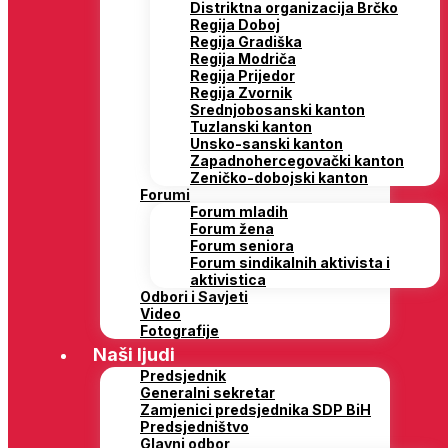
Distriktna organizacija Brčko
Regija Doboj
Regija Gradiška
Regija Modriča
Regija Prijedor
Regija Zvornik
Srednjobosanski kanton
Tuzlanski kanton
Unsko-sanski kanton
Zapadnohercegovački kanton
Zeničko-dobojski kanton
Forumi
Forum mladih
Forum žena
Forum seniora
Forum sindikalnih aktivista i
aktivistica
Odbori i Savjeti
Video
Fotografije
Naši ljudi
Predsjednik
Generalni sekretar
Zamjenici predsjednika SDP BiH
Predsjedništvo
Glavni odbor