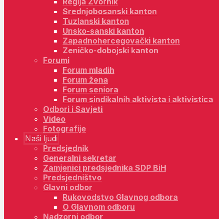
Regija Zvornik
Srednjobosanski kanton
Tuzlanski kanton
Unsko-sanski kanton
Zapadnohercegovački kanton
Zeničko-dobojski kanton
Forumi
Forum mladih
Forum žena
Forum seniora
Forum sindikalnih aktivista i aktivistica
Odbori i Savjeti
Video
Fotografije
Naši ljudi
Predsjednik
Generalni sekretar
Zamjenici predsjednika SDP BiH
Predsjedništvo
Glavni odbor
Rukovodstvo Glavnog odbora
O Glavnom odboru
Nadzorni odbor