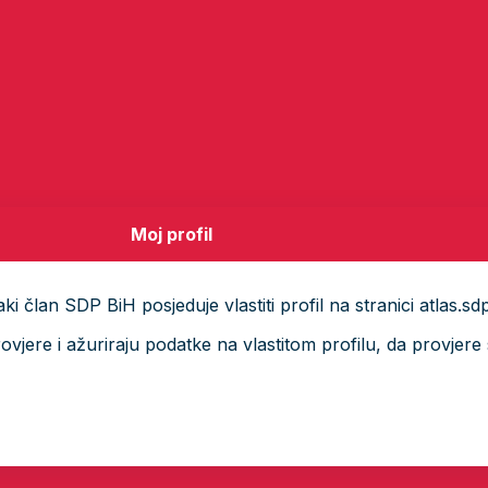
Moj profil
i član SDP BiH posjeduje vlastiti profil na stranici atlas.sd
ere i ažuriraju podatke na vlastitom profilu, da provjere s