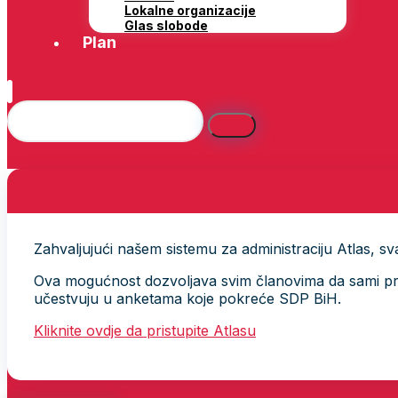
Lokalne organizacije
Glas slobode
Plan
Zahvaljujući našem sistemu za administraciju Atlas, svak
Ova mogućnost dozvoljava svim članovima da sami provj
učestvuju u anketama koje pokreće SDP BiH.
Kliknite ovdje da pristupite Atlasu