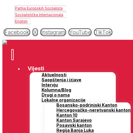
Partija Europskih Socijalista
Socijalistička Internacionala
English
Facebook
X
Instagram
YouTube
TikTok
Vijesti
Aktuelnosti
Saopštenja i izjave
Intervju
Kolumna/Blog
Drugi o nama
Lokalne organizacije
Bosansko-podrinjski Kanton
Hercegovačko-neretvanski kanton
Kanton 10
Kanton Sarajevo
Posavski kanton
Regija Banja Luka