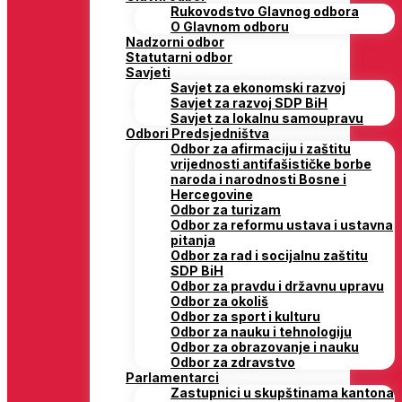
Rukovodstvo Glavnog odbora
O Glavnom odboru
Nadzorni odbor
Statutarni odbor
Savjeti
Savjet za ekonomski razvoj
Savjet za razvoj SDP BiH
Savjet za lokalnu samoupravu
Odbori Predsjedništva
Odbor za afirmaciju i zaštitu
vrijednosti antifašističke borbe
naroda i narodnosti Bosne i
Hercegovine
Odbor za turizam
Odbor za reformu ustava i ustavna
pitanja
Odbor za rad i socijalnu zaštitu
SDP BiH
Odbor za pravdu i državnu upravu
Odbor za okoliš
Odbor za sport i kulturu
Odbor za nauku i tehnologiju
Odbor za obrazovanje i nauku
Odbor za zdravstvo
Parlamentarci
Zastupnici u skupštinama kantona