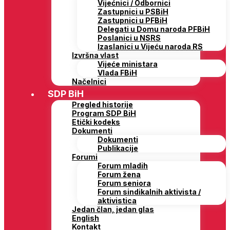
Vijećnici / Odbornici
Zastupnici u PSBiH
Zastupnici u PFBiH
Delegati u Domu naroda PFBiH
Poslanici u NSRS
Izaslanici u Vijeću naroda RS
Izvršna vlast
Vijeće ministara
Vlada FBiH
Načelnici
SDP BiH
Pregled historije
Program SDP BiH
Etički kodeks
Dokumenti
Dokumenti
Publikacije
Forumi
Forum mladih
Forum žena
Forum seniora
Forum sindikalnih aktivista /
aktivistica
Jedan član, jedan glas
English
Kontakt