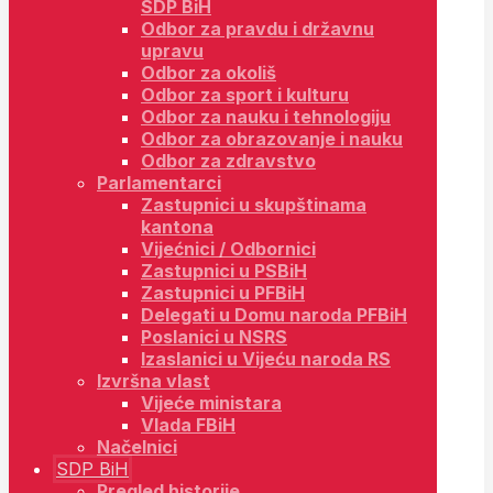
SDP BiH
Odbor za pravdu i državnu
upravu
Odbor za okoliš
Odbor za sport i kulturu
Odbor za nauku i tehnologiju
Odbor za obrazovanje i nauku
Odbor za zdravstvo
Parlamentarci
Zastupnici u skupštinama
kantona
Vijećnici / Odbornici
Zastupnici u PSBiH
Zastupnici u PFBiH
Delegati u Domu naroda PFBiH
Poslanici u NSRS
Izaslanici u Vijeću naroda RS
Izvršna vlast
Vijeće ministara
Vlada FBiH
Načelnici
SDP BiH
Pregled historije