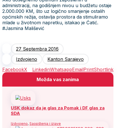
administraciji, na godišnjem nivou u budžetu ostaje
2.000.000 KM, što uz logično smanjenje ostalih
općinskih režija, ostavlja prostora da stimuliramo
mlade u životnom napretku, istakao je Ćatić.
#Jasmina Mališević
27 Septembra 2016
Izdvojeno
Kanton Sarajevo
Facebook
X
Linkedin
Whatsapp
Email
Print
Shortlink
Možda vas zanima
USK dokaz da je glas za Pomak i DF glas za
SDA
Izdvojeno
,
Saopštenja i izjave