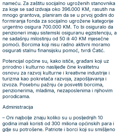
nameću. Za zaštitu socijalno ugroženih stanovnika
za koje se sad izdvaja oko 396.000 KM, rasutih na
mnogo grantova, planiram da se u prvoj godini do
formiranja fonda za socijalno ugrožene kategorije
urgentno osigura 700.000 KM. To bi osiguralo da
penzioneri imaju sistemski osiguranu egzistenciju, a
ne sadašnju milostinju od 50 ili 40 KM mjesečne
pomoći. Borcima koji nisu radno aktivni moramo
osigurati stalnu finansijsku pomoć, tvrdi Ćatić.
Potencijal općine su, kako ističe, građani koji uz
prirodno i kulturno naslijeđe čine kvalitetnu
osnovu za razvoj kulturne i kreativne industrije i
turizma kao pokretača razvoja, zapošljavanja i
izvoza. Posebnu pažnju će posvetiti borcima,
penzionerima, mladima, nezaposlenima i njihovim
porodicama.
Administracija
– Oni najbolje znaju koliko su u posljednjih 10
godina imali koristi od 300 miliona općinskih para i
gdje su potrošene. Patriote i borci koji su smišljeno