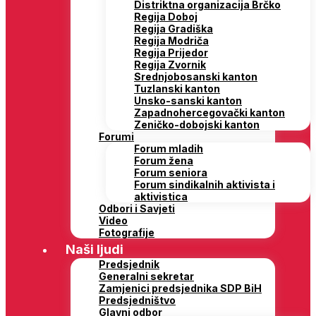
Distriktna organizacija Brčko
Regija Doboj
Regija Gradiška
Regija Modriča
Regija Prijedor
Regija Zvornik
Srednjobosanski kanton
Tuzlanski kanton
Unsko-sanski kanton
Zapadnohercegovački kanton
Zeničko-dobojski kanton
Forumi
Forum mladih
Forum žena
Forum seniora
Forum sindikalnih aktivista i
aktivistica
Odbori i Savjeti
Video
Fotografije
Naši ljudi
Predsjednik
Generalni sekretar
Zamjenici predsjednika SDP BiH
Predsjedništvo
Glavni odbor