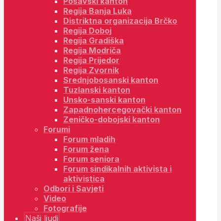
Posavski kanton
Regija Banja Luka
Distriktna organizacija Brčko
Regija Doboj
Regija Gradiška
Regija Modriča
Regija Prijedor
Regija Zvornik
Srednjobosanski kanton
Tuzlanski kanton
Unsko-sanski kanton
Zapadnohercegovački kanton
Zeničko-dobojski kanton
Forumi
Forum mladih
Forum žena
Forum seniora
Forum sindikalnih aktivista i
aktivistica
Odbori i Savjeti
Video
Fotografije
Naši ljudi