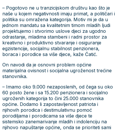
– Pogotovo ne u tranzicijskom društvu kao što je
naše u kojem negativnosti imaju primat, a političari i
politika su omražena kategorija. Motiv mi je da u
jednom mandatu sa kvalitetnim timom mladih ljudi
projektujemo i stvorimo uslove djeci za ugodno
odrastanje, mladima stambeni i radni prostor za
kreativno i produktivno stvaranje i osiguranje
egzistencije, socijalnu stabilnost penzionera,
boraca i porodice sa više djece, kaže Ćatić.
On navodi da je osnovni problem općine
materijalna ovisnost i socijalna ugroženost trećine
stanovnika.
– Imamo oko 9.000 nezaposlenih, od čega su oko
60 posto žene i sa 15.200 penzionera i socijalno
ugroženih kategorija to čini 25.000 stanovnika
općine. Dodamo li zapostavljenost patriota i
njihovih porodica i destimulativnu pomoć
porodiljama i porodicama sa više djece te
sistemsko zanemarivanje mladih i indolenciju na
njihovo napuštanje općine, onda se prioriteti sami