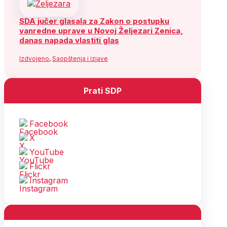
SDA jučer glasala za Zakon o postupku
vanredne uprave u Novoj Željezari Zenica,
danas napada vlastiti glas
Izdvojeno
,
Saopštenja i izjave
Prati SDP
Facebook
X
YouTube
Flickr
Instagram