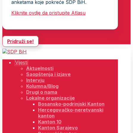
anketama koje pokreće SDP BiH.
Kliknite ovdje da pristupite Atlasu
Pridruži se!
Vijesti
Aktuelnosti
Saopštenja i izjave
Intervju
Kolumna/Blog
Drugi o nama
Lokalne organizacije
Bosansko-podrinjski Kanton
Hercegovačko-neretvanski
kanton
Kanton 10
Kanton Sarajevo