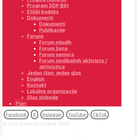
Program SDP BiH
Etički kodeks
Dokumenti
Dokumenti
Publikacije
Forumi
Forum mladih
Forum žena
Forum seniora
Forum sindikalnih aktivista /
aktivistica
Jedan član, jedan glas
English
Kontakt
Lokalne organizacije
Glas slobode
Plan
Facebook
X
Instagram
YouTube
TikTok
© Sva prava pridržana 2026