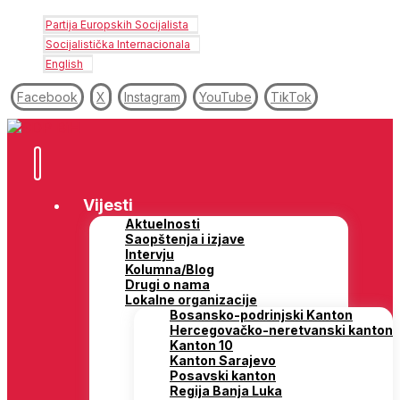
Partija Europskih Socijalista
Socijalistička Internacionala
English
Facebook
X
Instagram
YouTube
TikTok
Vijesti
Aktuelnosti
Saopštenja i izjave
Intervju
Kolumna/Blog
Drugi o nama
Lokalne organizacije
Bosansko-podrinjski Kanton
Hercegovačko-neretvanski kanton
Kanton 10
Kanton Sarajevo
Posavski kanton
Regija Banja Luka