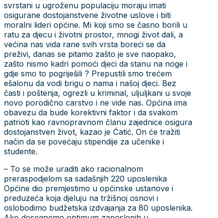
svrstani u ugroženu populaciju moraju imati
osigurane dostojanstvene životne uslove i biti
moralni lideri općine. Mi koji smo se časno borili u
ratu za djecu i životni prostor, mnogi život dali, a
većina nas vida rane svih vrsta boreći se da
preživi, danas se pitamo zašto je sve naopako,
zašto nismo kadri pomoći djeci da stanu na noge i
gdje smo to pogriješili ? Prepustili smo trećem
ešalonu da vodi brigu o nama i našoj djeci. Bez
časti i poštenja, ogrezli u kriminal, uljuljkani u svoje
novo porodično carstvo i ne vide nas. Općina ima
obavezu da bude korektivni faktor i da svakom
patrioti kao ravnopravnom članu zajednice osigura
dostojanstven život, kazao je Ćatić. On će tražiti
način da se povećaju stipendije za učenike i
studente.
– To se može uraditi ako racionalnom
preraspodjelom sa sadašnjih 220 uposlenika
Općine dio premjestimo u općinske ustanove i
preduzeća koja djeluju na tržišnoj osnovi i
oslobodimo budžetska izdvajanja za 80 uposlenika.
Ako dosegnemo optimum zaposlenih u