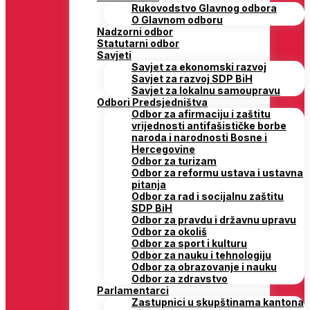
Rukovodstvo Glavnog odbora
O Glavnom odboru
Nadzorni odbor
Statutarni odbor
Savjeti
Savjet za ekonomski razvoj
Savjet za razvoj SDP BiH
Savjet za lokalnu samoupravu
Odbori Predsjedništva
Odbor za afirmaciju i zaštitu
vrijednosti antifašističke borbe
naroda i narodnosti Bosne i
Hercegovine
Odbor za turizam
Odbor za reformu ustava i ustavna
pitanja
Odbor za rad i socijalnu zaštitu
SDP BiH
Odbor za pravdu i državnu upravu
Odbor za okoliš
Odbor za sport i kulturu
Odbor za nauku i tehnologiju
Odbor za obrazovanje i nauku
Odbor za zdravstvo
Parlamentarci
Zastupnici u skupštinama kantona