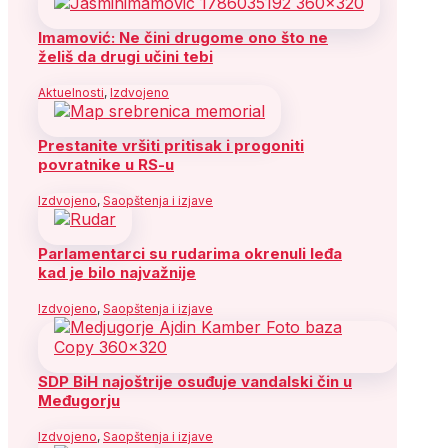
Imamović: Ne čini drugome ono što ne
želiš da drugi učini tebi
Aktuelnosti
,
Izdvojeno
Prestanite vršiti pritisak i progoniti
povratnike u RS-u
Izdvojeno
,
Saopštenja i izjave
Parlamentarci su rudarima okrenuli leđa
kad je bilo najvažnije
Izdvojeno
,
Saopštenja i izjave
SDP BiH najoštrije osuđuje vandalski čin u
Međugorju
Izdvojeno
,
Saopštenja i izjave