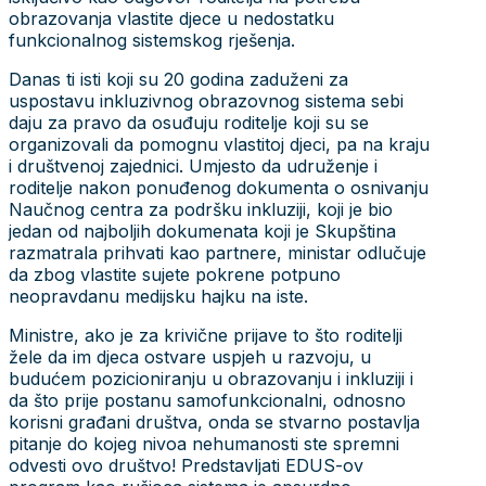
obrazovanja vlastite djece u nedostatku
funkcionalnog sistemskog rješenja.
Danas ti isti koji su 20 godina zaduženi za
uspostavu inkluzivnog obrazovnog sistema sebi
daju za pravo da osuđuju roditelje koji su se
organizovali da pomognu vlastitoj djeci, pa na kraju
i društvenoj zajednici. Umjesto da udruženje i
roditelje nakon ponuđenog dokumenta o osnivanju
Naučnog centra za podršku inkluziji, koji je bio
jedan od najboljih dokumenata koji je Skupština
razmatrala prihvati kao partnere, ministar odlučuje
da zbog vlastite sujete pokrene potpuno
neopravdanu medijsku hajku na iste.
Ministre, ako je za krivične prijave to što roditelji
žele da im djeca ostvare uspjeh u razvoju, u
budućem pozicioniranju u obrazovanju i inkluziji i
da što prije postanu samofunkcionalni, odnosno
korisni građani društva, onda se stvarno postavlja
pitanje do kojeg nivoa nehumanosti ste spremni
odvesti ovo društvo! Predstavljati EDUS-ov