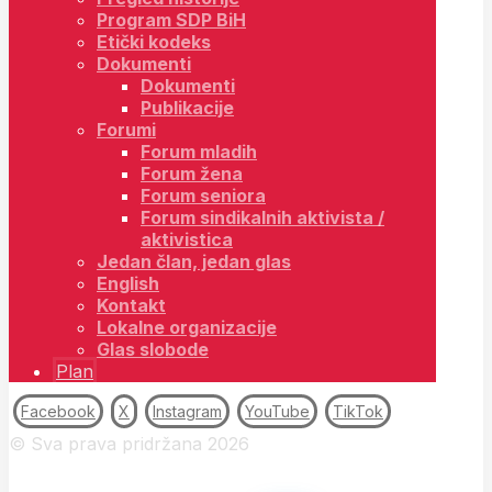
Program SDP BiH
Etički kodeks
Dokumenti
Dokumenti
Publikacije
Forumi
Forum mladih
Forum žena
Forum seniora
Forum sindikalnih aktivista /
aktivistica
Jedan član, jedan glas
English
Kontakt
Lokalne organizacije
Glas slobode
Plan
Facebook
X
Instagram
YouTube
TikTok
© Sva prava pridržana 2026