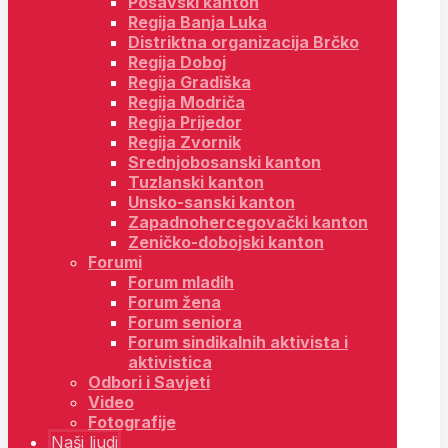
Posavski kanton
Regija Banja Luka
Distriktna organizacija Brčko
Regija Doboj
Regija Gradiška
Regija Modriča
Regija Prijedor
Regija Zvornik
Srednjobosanski kanton
Tuzlanski kanton
Unsko-sanski kanton
Zapadnohercegovački kanton
Zeničko-dobojski kanton
Forumi
Forum mladih
Forum žena
Forum seniora
Forum sindikalnih aktivista i
aktivistica
Odbori i Savjeti
Video
Fotografije
Naši ljudi