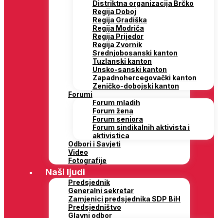
Distriktna organizacija Brčko
Regija Doboj
Regija Gradiška
Regija Modriča
Regija Prijedor
Regija Zvornik
Srednjobosanski kanton
Tuzlanski kanton
Unsko-sanski kanton
Zapadnohercegovački kanton
Zeničko-dobojski kanton
Forumi
Forum mladih
Forum žena
Forum seniora
Forum sindikalnih aktivista i
aktivistica
Odbori i Savjeti
Video
Fotografije
Naši ljudi
Predsjednik
Generalni sekretar
Zamjenici predsjednika SDP BiH
Predsjedništvo
Glavni odbor