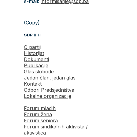
e-mail:
informisanje@sdp.ba
(Copy)
SDP BiH
O partiji
Historijat
Dokumenti
Publikacije
Glas slobode
Jedan član, jedan glas
Kontakt
Odbori Predsjedništva
Lokalne organizacije
Forum mladih
Forum žena
Forum seniora
Forum sindikalnih aktivista /
aktivistica