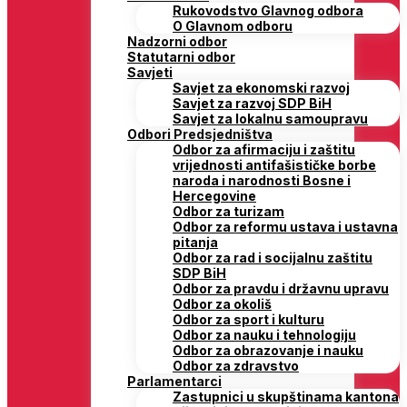
Rukovodstvo Glavnog odbora
O Glavnom odboru
Nadzorni odbor
Statutarni odbor
Savjeti
Savjet za ekonomski razvoj
Savjet za razvoj SDP BiH
Savjet za lokalnu samoupravu
Odbori Predsjedništva
Odbor za afirmaciju i zaštitu
vrijednosti antifašističke borbe
naroda i narodnosti Bosne i
Hercegovine
Odbor za turizam
Odbor za reformu ustava i ustavna
pitanja
Odbor za rad i socijalnu zaštitu
SDP BiH
Odbor za pravdu i državnu upravu
Odbor za okoliš
Odbor za sport i kulturu
Odbor za nauku i tehnologiju
Odbor za obrazovanje i nauku
Odbor za zdravstvo
Parlamentarci
Zastupnici u skupštinama kantona