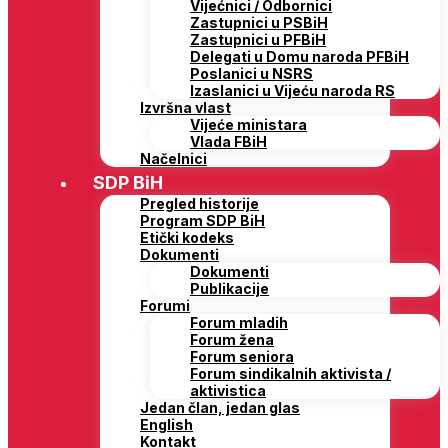
Vijećnici / Odbornici
Zastupnici u PSBiH
Zastupnici u PFBiH
Delegati u Domu naroda PFBiH
Poslanici u NSRS
Izaslanici u Vijeću naroda RS
Izvršna vlast
Vijeće ministara
Vlada FBiH
Načelnici
SDP BiH
Pregled historije
Program SDP BiH
Etički kodeks
Dokumenti
Dokumenti
Publikacije
Forumi
Forum mladih
Forum žena
Forum seniora
Forum sindikalnih aktivista /
aktivistica
Jedan član, jedan glas
English
Kontakt