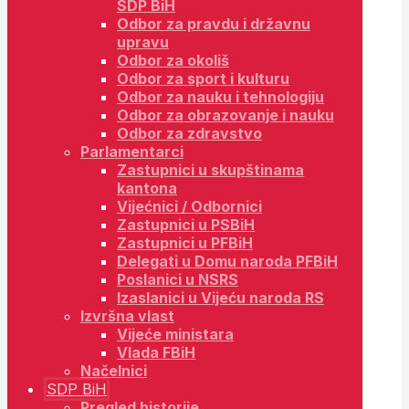
SDP BiH
Odbor za pravdu i državnu
upravu
Odbor za okoliš
Odbor za sport i kulturu
Odbor za nauku i tehnologiju
Odbor za obrazovanje i nauku
Odbor za zdravstvo
Parlamentarci
Zastupnici u skupštinama
kantona
Vijećnici / Odbornici
Zastupnici u PSBiH
Zastupnici u PFBiH
Delegati u Domu naroda PFBiH
Poslanici u NSRS
Izaslanici u Vijeću naroda RS
Izvršna vlast
Vijeće ministara
Vlada FBiH
Načelnici
SDP BiH
Pregled historije