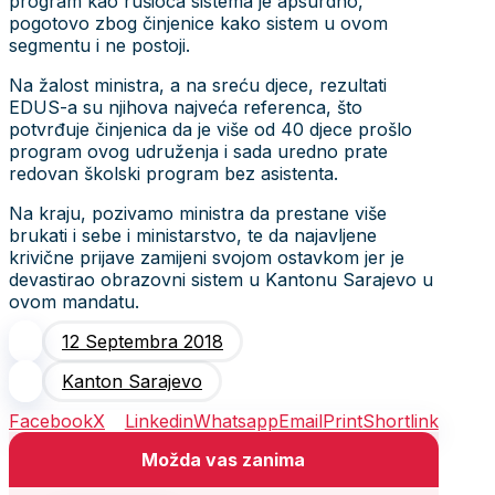
program kao rušioca sistema je apsurdno,
pogotovo zbog činjenice kako sistem u ovom
segmentu i ne postoji.
Na žalost ministra, a na sreću djece, rezultati
EDUS-a su njihova najveća referenca, što
potvrđuje činjenica da je više od 40 djece prošlo
program ovog udruženja i sada uredno prate
redovan školski program bez asistenta.
Na kraju, pozivamo ministra da prestane više
brukati i sebe i ministarstvo, te da najavljene
krivične prijave zamijeni svojom ostavkom jer je
devastirao obrazovni sistem u Kantonu Sarajevo u
ovom mandatu.
12 Septembra 2018
Kanton Sarajevo
Facebook
X
Linkedin
Whatsapp
Email
Print
Shortlink
Možda vas zanima