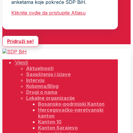
anketama koje pokreće SDP BiH.
Kliknite ovdje da pristupite Atlasu
Pridruži se!
Vijesti
Aktuelnosti
Saopštenja i izjave
Intervju
Kolumna/Blog
Drugi o nama
Lokalne organizacije
Bosansko-podrinjski Kanton
Hercegovačko-neretvanski
kanton
Kanton 10
Kanton Sarajevo