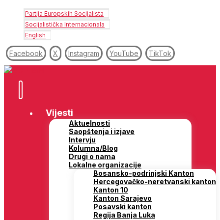
Partija Europskih Socijalista
Socijalistička Internacionala
English
Facebook
X
Instagram
YouTube
TikTok
Vijesti
Aktuelnosti
Saopštenja i izjave
Intervju
Kolumna/Blog
Drugi o nama
Lokalne organizacije
Bosansko-podrinjski Kanton
Hercegovačko-neretvanski kanton
Kanton 10
Kanton Sarajevo
Posavski kanton
Regija Banja Luka