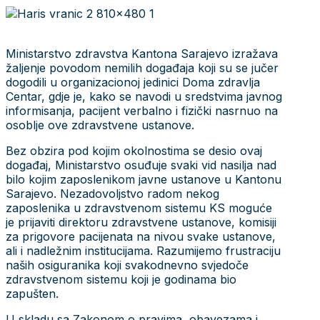
Ministarstvo zdravstva Kantona Sarajevo izražava
žaljenje povodom nemilih događaja koji su se jučer
dogodili u organizacionoj jedinici Doma zdravlja
Centar, gdje je, kako se navodi u sredstvima javnog
informisanja, pacijent verbalno i fizički nasrnuo na
osoblje ove zdravstvene ustanove.
Bez obzira pod kojim okolnostima se desio ovaj
događaj, Ministarstvo osuđuje svaki vid nasilja nad
bilo kojim zaposlenikom javne ustanove u Kantonu
Sarajevo. Nezadovoljstvo radom nekog
zaposlenika u zdravstvenom sistemu KS moguće
je prijaviti direktoru zdravstvene ustanove, komisiji
za prigovore pacijenata na nivou svake ustanove,
ali i nadležnim institucijama. Razumijemo frustraciju
naših osiguranika koji svakodnevno svjedoče
zdravstvenom sistemu koji je godinama bio
zapušten.
U skladu sa Zakonom o pravima, obavezama i