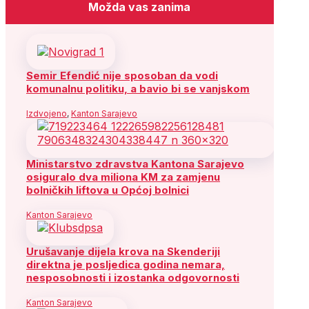
Možda vas zanima
Semir Efendić nije sposoban da vodi
komunalnu politiku, a bavio bi se vanjskom
Izdvojeno
,
Kanton Sarajevo
Ministarstvo zdravstva Kantona Sarajevo
osiguralo dva miliona KM za zamjenu
bolničkih liftova u Općoj bolnici
Kanton Sarajevo
Urušavanje dijela krova na Skenderiji
direktna je posljedica godina nemara,
nesposobnosti i izostanka odgovornosti
Kanton Sarajevo