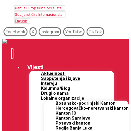
Partija Europskih Socijalista
Socijalistička Internacionala
English
Facebook
X
Instagram
YouTube
TikTok
Vijesti
Aktuelnosti
Saopštenja i izjave
Intervju
Kolumna/Blog
Drugi o nama
Lokalne organizacije
Bosansko-podrinjski Kanton
Hercegovačko-neretvanski kanton
Kanton 10
Kanton Sarajevo
Posavski kanton
Regija Banja Luka