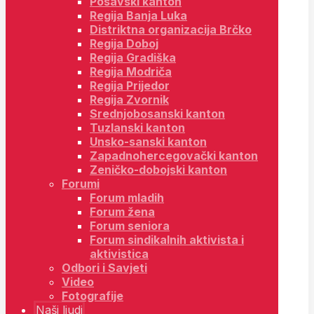
Posavski kanton
Regija Banja Luka
Distriktna organizacija Brčko
Regija Doboj
Regija Gradiška
Regija Modriča
Regija Prijedor
Regija Zvornik
Srednjobosanski kanton
Tuzlanski kanton
Unsko-sanski kanton
Zapadnohercegovački kanton
Zeničko-dobojski kanton
Forumi
Forum mladih
Forum žena
Forum seniora
Forum sindikalnih aktivista i
aktivistica
Odbori i Savjeti
Video
Fotografije
Naši ljudi