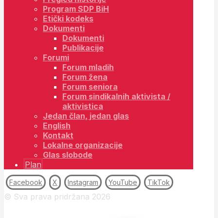
Program SDP BiH
Etički kodeks
Dokumenti
Dokumenti
Publikacije
Forumi
Forum mladih
Forum žena
Forum seniora
Forum sindikalnih aktivista /
aktivistica
Jedan član, jedan glas
English
Kontakt
Lokalne organizacije
Glas slobode
Plan
Facebook
X
Instagram
YouTube
TikTok
© Sva prava pridržana 2026