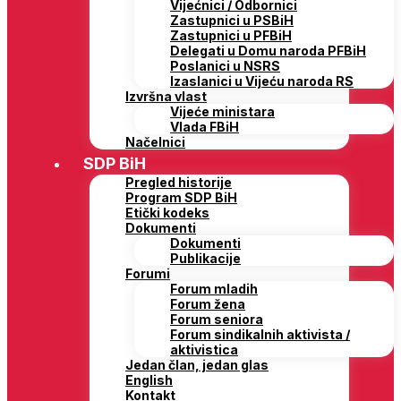
Vijećnici / Odbornici
Zastupnici u PSBiH
Zastupnici u PFBiH
Delegati u Domu naroda PFBiH
Poslanici u NSRS
Izaslanici u Vijeću naroda RS
Izvršna vlast
Vijeće ministara
Vlada FBiH
Načelnici
SDP BiH
Pregled historije
Program SDP BiH
Etički kodeks
Dokumenti
Dokumenti
Publikacije
Forumi
Forum mladih
Forum žena
Forum seniora
Forum sindikalnih aktivista /
aktivistica
Jedan član, jedan glas
English
Kontakt