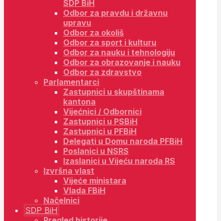
SDP BiH
Odbor za pravdu i državnu
upravu
Odbor za okoliš
Odbor za sport i kulturu
Odbor za nauku i tehnologiju
Odbor za obrazovanje i nauku
Odbor za zdravstvo
Parlamentarci
Zastupnici u skupštinama
kantona
Vijećnici / Odbornici
Zastupnici u PSBiH
Zastupnici u PFBiH
Delegati u Domu naroda PFBiH
Poslanici u NSRS
Izaslanici u Vijeću naroda RS
Izvršna vlast
Vijeće ministara
Vlada FBiH
Načelnici
SDP BiH
Pregled historije