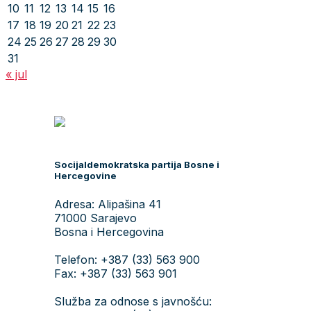
10
11
12
13
14
15
16
17
18
19
20
21
22
23
24
25
26
27
28
29
30
31
« jul
Socijaldemokratska partija Bosne i
Hercegovine
Adresa: Alipašina 41
71000 Sarajevo
Bosna i Hercegovina
Telefon: +387 (33) 563 900
Fax: +387 (33) 563 901
Služba za odnose s javnošću: