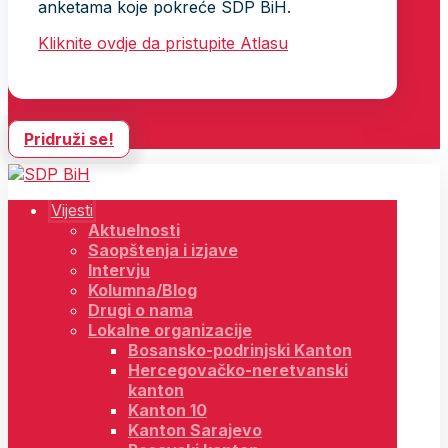
anketama koje pokreće SDP BiH.
Kliknite ovdje da pristupite Atlasu
Pridruži se!
Vijesti
Aktuelnosti
Saopštenja i izjave
Intervju
Kolumna/Blog
Drugi o nama
Lokalne organizacije
Bosansko-podrinjski Kanton
Hercegovačko-neretvanski
kanton
Kanton 10
Kanton Sarajevo