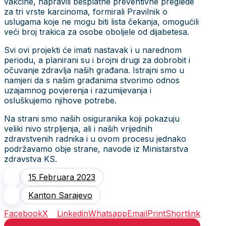
vakcine, napravili besplatne preventivne preglede
za tri vrste karcinoma, formirali Pravilnik o
uslugama koje ne mogu biti lista čekanja, omogućili
veći broj trakica za osobe oboljele od dijabetesa.
Svi ovi projekti će imati nastavak i u narednom
periodu, a planirani su i brojni drugi za dobrobit i
očuvanje zdravlja naših građana. Istrajni smo u
namjeri da s našim građanima stvorimo odnos
uzajamnog povjerenja i razumijevanja i
osluškujemo njihove potrebe.
Na strani smo naših osiguranika koji pokazuju
veliki nivo strpljenja, ali i naših vrijednih
zdravstvenih radnika i u ovom procesu jednako
podržavamo obje strane, navode iz Ministarstva
zdravstva KS.
15 Februara 2023
Kanton Sarajevo
Facebook
X
Linkedin
Whatsapp
Email
Print
Shortlink