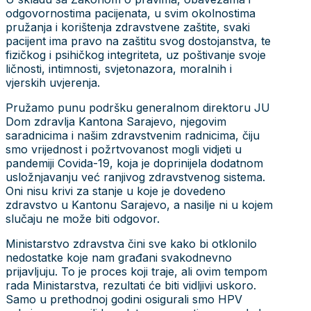
odgovornostima pacijenata, u svim okolnostima
pružanja i korištenja zdravstvene zaštite, svaki
pacijent ima pravo na zaštitu svog dostojanstva, te
fizičkog i psihičkog integriteta, uz poštivanje svoje
ličnosti, intimnosti, svjetonazora, moralnih i
vjerskih uvjerenja.
Pružamo punu podršku generalnom direktoru JU
Dom zdravlja Kantona Sarajevo, njegovim
saradnicima i našim zdravstvenim radnicima, čiju
smo vrijednost i požrtvovanost mogli vidjeti u
pandemiji Covida-19, koja je doprinijela dodatnom
usložnjavanju već ranjivog zdravstvenog sistema.
Oni nisu krivi za stanje u koje je dovedeno
zdravstvo u Kantonu Sarajevo, a nasilje ni u kojem
slučaju ne može biti odgovor.
Ministarstvo zdravstva čini sve kako bi otklonilo
nedostatke koje nam građani svakodnevno
prijavljuju. To je proces koji traje, ali ovim tempom
rada Ministarstva, rezultati će biti vidljivi uskoro.
Samo u prethodnoj godini osigurali smo HPV