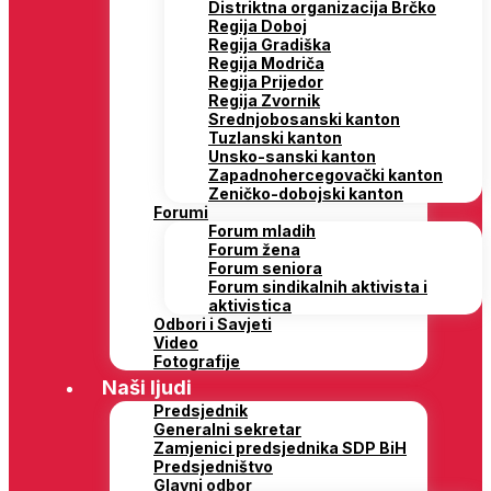
Distriktna organizacija Brčko
Regija Doboj
Regija Gradiška
Regija Modriča
Regija Prijedor
Regija Zvornik
Srednjobosanski kanton
Tuzlanski kanton
Unsko-sanski kanton
Zapadnohercegovački kanton
Zeničko-dobojski kanton
Forumi
Forum mladih
Forum žena
Forum seniora
Forum sindikalnih aktivista i
aktivistica
Odbori i Savjeti
Video
Fotografije
Naši ljudi
Predsjednik
Generalni sekretar
Zamjenici predsjednika SDP BiH
Predsjedništvo
Glavni odbor