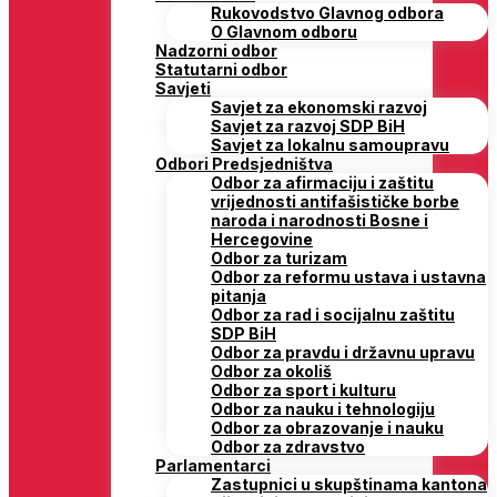
Rukovodstvo Glavnog odbora
O Glavnom odboru
Nadzorni odbor
Statutarni odbor
Savjeti
Savjet za ekonomski razvoj
Savjet za razvoj SDP BiH
Savjet za lokalnu samoupravu
Odbori Predsjedništva
Odbor za afirmaciju i zaštitu
vrijednosti antifašističke borbe
naroda i narodnosti Bosne i
Hercegovine
Odbor za turizam
Odbor za reformu ustava i ustavna
pitanja
Odbor za rad i socijalnu zaštitu
SDP BiH
Odbor za pravdu i državnu upravu
Odbor za okoliš
Odbor za sport i kulturu
Odbor za nauku i tehnologiju
Odbor za obrazovanje i nauku
Odbor za zdravstvo
Parlamentarci
Zastupnici u skupštinama kantona