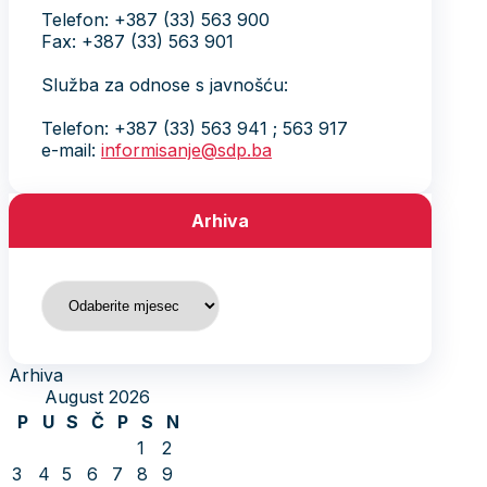
Telefon: +387 (33) 563 900
Fax: +387 (33) 563 901
Služba za odnose s javnošću:
Telefon: +387 (33) 563 941 ; 563 917
e-mail:
informisanje@sdp.ba
Arhiva
Arhiva
Arhiva
August 2026
P
U
S
Č
P
S
N
1
2
3
4
5
6
7
8
9