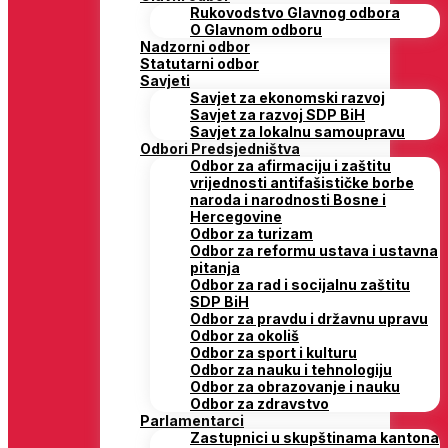
Rukovodstvo Glavnog odbora
O Glavnom odboru
Nadzorni odbor
Statutarni odbor
Savjeti
Savjet za ekonomski razvoj
Savjet za razvoj SDP BiH
Savjet za lokalnu samoupravu
Odbori Predsjedništva
Odbor za afirmaciju i zaštitu
vrijednosti antifašističke borbe
naroda i narodnosti Bosne i
Hercegovine
Odbor za turizam
Odbor za reformu ustava i ustavna
pitanja
Odbor za rad i socijalnu zaštitu
SDP BiH
Odbor za pravdu i državnu upravu
Odbor za okoliš
Odbor za sport i kulturu
Odbor za nauku i tehnologiju
Odbor za obrazovanje i nauku
Odbor za zdravstvo
Parlamentarci
Zastupnici u skupštinama kantona