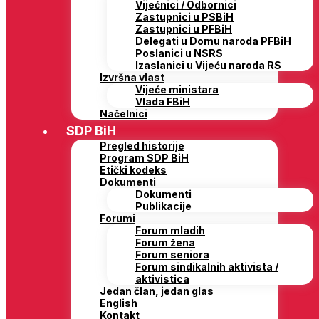
Vijećnici / Odbornici
Zastupnici u PSBiH
Zastupnici u PFBiH
Delegati u Domu naroda PFBiH
Poslanici u NSRS
Izaslanici u Vijeću naroda RS
Izvršna vlast
Vijeće ministara
Vlada FBiH
Načelnici
SDP BiH
Pregled historije
Program SDP BiH
Etički kodeks
Dokumenti
Dokumenti
Publikacije
Forumi
Forum mladih
Forum žena
Forum seniora
Forum sindikalnih aktivista /
aktivistica
Jedan član, jedan glas
English
Kontakt