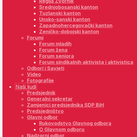
Regija Zvornik
Srednjobosanski kanton
Tuzlanski kanton
Unsko-sanski kanton
Zapadnohercegovački kanton
Zeničko-dobojski kanton
Forumi
Forum mladih
Forum žena
Forum seniora
Forum sindikalnih aktivista i aktivistica
Odbori i Savjeti
Video
Fotografije
Naši ljudi
Predsjednik
Generalni sekretar
Zamjenici predsjednika SDP BiH
Predsjedništvo
Glavni odbor
Rukovodstvo Glavnog odbora
O Glavnom odboru
Nadzorni odbor