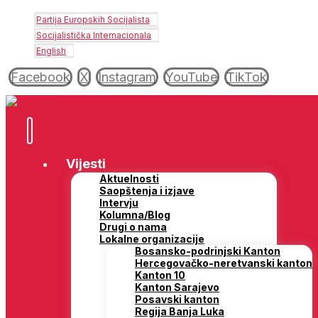
Partija Europskih Socijalista
Socijalistička Internacionala
English
Facebook
X
Instagram
YouTube
TikTok
Vijesti
Aktuelnosti
Saopštenja i izjave
Intervju
Kolumna/Blog
Drugi o nama
Lokalne organizacije
Bosansko-podrinjski Kanton
Hercegovačko-neretvanski kanton
Kanton 10
Kanton Sarajevo
Posavski kanton
Regija Banja Luka