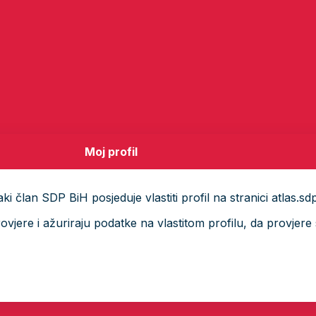
Moj profil
i član SDP BiH posjeduje vlastiti profil na stranici atlas.sd
ere i ažuriraju podatke na vlastitom profilu, da provjere s