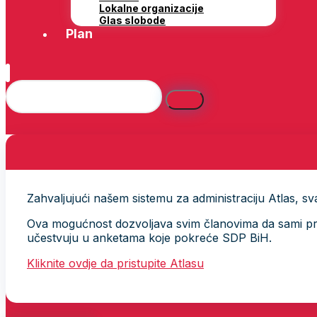
Lokalne organizacije
Glas slobode
Plan
Zahvaljujući našem sistemu za administraciju Atlas, svak
Ova mogućnost dozvoljava svim članovima da sami provj
učestvuju u anketama koje pokreće SDP BiH.
Kliknite ovdje da pristupite Atlasu