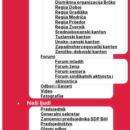
Distriktna organizacija Brčko
Regija Doboj
Regija Gradiška
Regija Modriča
Regija Prijedor
Regija Zvornik
Srednjobosanski kanton
Tuzlanski kanton
Unsko-sanski kanton
Zapadnohercegovački kanton
Zeničko-dobojski kanton
Forumi
Forum mladih
Forum žena
Forum seniora
Forum sindikalnih aktivista i
aktivistica
Odbori i Savjeti
Video
Fotografije
Naši ljudi
Predsjednik
Generalni sekretar
Zamjenici predsjednika SDP BiH
Predsjedništvo
Glavni odbor