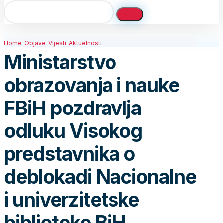
Home
Objave
Vijesti
Aktuelnosti
Ministarstvo
obrazovanja i nauke
FBiH pozdravlja
odluku Visokog
predstavnika o
deblokadi Nacionalne
i univerzitetske
biblioteke BiH