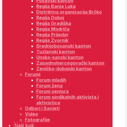
Posavski kanton
Regija Banja Luka
Distriktna organizacija Brčko
Regija Doboj
Regija Gradiška
Regija Modriča
Regija Prijedor
Regija Zvornik
Srednjobosanski kanton
Tuzlanski kanton
Unsko-sanski kanton
Zapadnohercegovački kanton
Zeničko-dobojski kanton
Forumi
Forum mladih
Forum žena
Forum seniora
Forum sindikalnih aktivista i
aktivistica
Odbori i Savjeti
Video
Fotografije
Naši ljudi