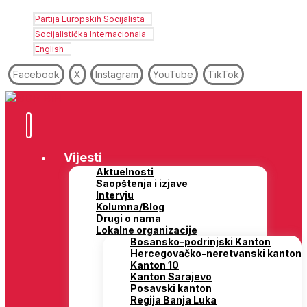
Partija Europskih Socijalista
Socijalistička Internacionala
English
Facebook
X
Instagram
YouTube
TikTok
Vijesti
Aktuelnosti
Saopštenja i izjave
Intervju
Kolumna/Blog
Drugi o nama
Lokalne organizacije
Bosansko-podrinjski Kanton
Hercegovačko-neretvanski kanton
Kanton 10
Kanton Sarajevo
Posavski kanton
Regija Banja Luka