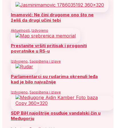
Imamović: Ne čini drugome ono što ne
želiš da drugi učini tebi
Aktuelnosti
,
Izdvojeno
Prestanite vršiti pritisak i progoniti
povratnike u RS-u
Izdvojeno
,
Saopštenja i izjave
Parlamentarci su rudarima okrenuli leđa
kad je bilo najvažnije
Izdvojeno
,
Saopštenja i izjave
SDP BiH najoštrije osuđuje vandalski čin u
Međugorju