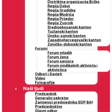
Distriktna organizacija Brčko
Regija Doboj
Regija Gradiška
Regija Modriča
Regija Prijedor
Regija Zvornik
Srednjobosanski kanton
Tuzlanski kanton
Unsko-sanski kanton
Zapadnohercegovački kanton
Zeničko-dobojski kanton
Forumi
Forum mladih
Forum žena
Forum seniora
Forum sindikalnih aktivista i
aktivistica
Odbori i Savjeti
Video
Fotografije
Naši ljudi
Predsjednik
Generalni sekretar
Zamjenici predsjednika SDP BiH
Predsjedništvo
Glavni odbor