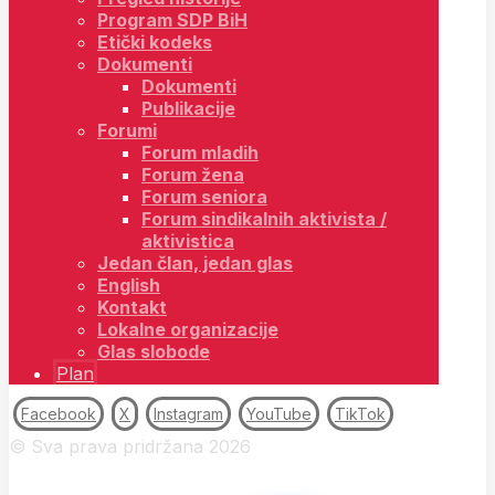
Program SDP BiH
Etički kodeks
Dokumenti
Dokumenti
Publikacije
Forumi
Forum mladih
Forum žena
Forum seniora
Forum sindikalnih aktivista /
aktivistica
Jedan član, jedan glas
English
Kontakt
Lokalne organizacije
Glas slobode
Plan
Facebook
X
Instagram
YouTube
TikTok
© Sva prava pridržana 2026