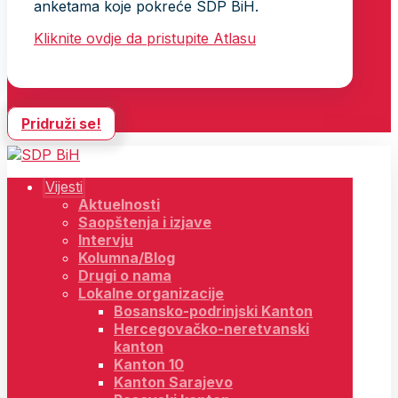
anketama koje pokreće SDP BiH.
Kliknite ovdje da pristupite Atlasu
Pridruži se!
Vijesti
Aktuelnosti
Saopštenja i izjave
Intervju
Kolumna/Blog
Drugi o nama
Lokalne organizacije
Bosansko-podrinjski Kanton
Hercegovačko-neretvanski
kanton
Kanton 10
Kanton Sarajevo