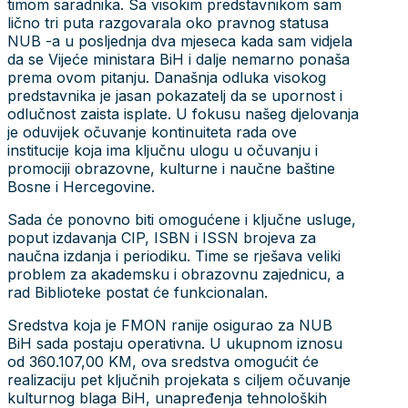
timom saradnika. Sa visokim predstavnikom sam
lično tri puta razgovarala oko pravnog statusa
NUB -a u posljednja dva mjeseca kada sam vidjela
da se Vijeće ministara BiH i dalje nemarno ponaša
prema ovom pitanju. Današnja odluka visokog
predstavnika je jasan pokazatelj da se upornost i
odlučnost zaista isplate. U fokusu našeg djelovanja
je oduvijek očuvanje kontinuiteta rada ove
institucije koja ima ključnu ulogu u očuvanju i
promociji obrazovne, kulturne i naučne baštine
Bosne i Hercegovine.
Sada će ponovno biti omogućene i ključne usluge,
poput izdavanja CIP, ISBN i ISSN brojeva za
naučna izdanja i periodiku. Time se rješava veliki
problem za akademsku i obrazovnu zajednicu, a
rad Biblioteke postat će funkcionalan.
Sredstva koja je FMON ranije osigurao za NUB
BiH sada postaju operativna. U ukupnom iznosu
od 360.107,00 KM, ova sredstva omogućit će
realizaciju pet ključnih projekata s ciljem očuvanje
kulturnog blaga BiH, unapređenja tehnoloških