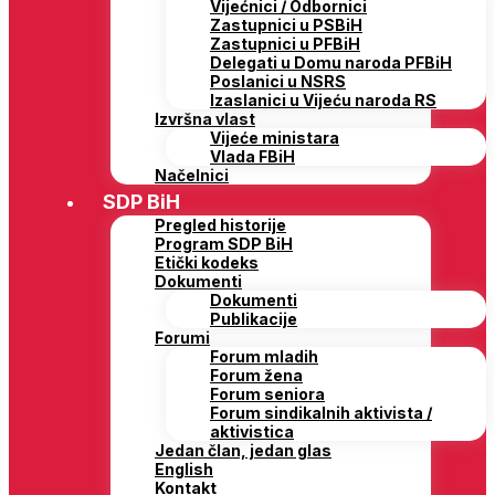
Vijećnici / Odbornici
Zastupnici u PSBiH
Zastupnici u PFBiH
Delegati u Domu naroda PFBiH
Poslanici u NSRS
Izaslanici u Vijeću naroda RS
Izvršna vlast
Vijeće ministara
Vlada FBiH
Načelnici
SDP BiH
Pregled historije
Program SDP BiH
Etički kodeks
Dokumenti
Dokumenti
Publikacije
Forumi
Forum mladih
Forum žena
Forum seniora
Forum sindikalnih aktivista /
aktivistica
Jedan član, jedan glas
English
Kontakt