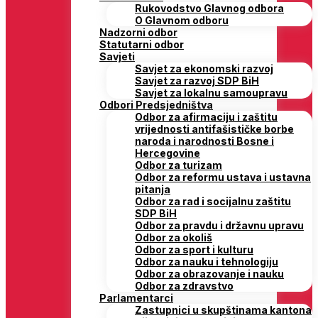
Rukovodstvo Glavnog odbora
O Glavnom odboru
Nadzorni odbor
Statutarni odbor
Savjeti
Savjet za ekonomski razvoj
Savjet za razvoj SDP BiH
Savjet za lokalnu samoupravu
Odbori Predsjedništva
Odbor za afirmaciju i zaštitu
vrijednosti antifašističke borbe
naroda i narodnosti Bosne i
Hercegovine
Odbor za turizam
Odbor za reformu ustava i ustavna
pitanja
Odbor za rad i socijalnu zaštitu
SDP BiH
Odbor za pravdu i državnu upravu
Odbor za okoliš
Odbor za sport i kulturu
Odbor za nauku i tehnologiju
Odbor za obrazovanje i nauku
Odbor za zdravstvo
Parlamentarci
Zastupnici u skupštinama kantona