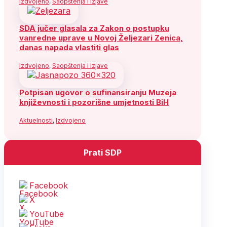
Izdvojeno
,
Saopštenja i izjave
SDA jučer glasala za Zakon o postupku
vanredne uprave u Novoj Željezari Zenica,
danas napada vlastiti glas
Izdvojeno
,
Saopštenja i izjave
Potpisan ugovor o sufinansiranju Muzeja
književnosti i pozorišne umjetnosti BiH
Aktuelnosti
,
Izdvojeno
Prati SDP
Facebook
X
YouTube