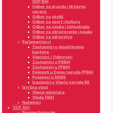
SDP BiH
Odbor za pravdu i državnu
upravu
Odbor za okoliš
Odbor za sport i kulturu
Odbor za nauku i tehnologiju
Odbor za obrazovanje i nauku
Odbor za zdravstvo
Parlamentarci
Zastupnici u skupštinama
kantona
Vijećnici / Odbornici
Zastupnici u PSBiH
Zastupnici u PFBiH
Delegati u Domu naroda PFBiH
Poslanici u NSRS
Izaslanici u Vijeću naroda RS
Izvršna vlast
Vijeće ministara
Vlada FBiH
Načelnici
SDP BiH
Pregled historije