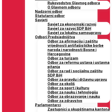
Rukovodstvo Glavnog odbora
O Glavnom odboru
Nadzorni odbor
Statutarni odbor
Savjeti
Savjet za ekonomski razvoj
Savjet za razvoj SDP BiH
Savjet za lokalnu samoupravu
Odbori Predsjedništva
Odbor za afirmaciju i zaštitu
vrijednosti antifašističke borbe
naroda i narodnosti Bosne i
Hercegovine
Odbor za turizam
Odbor za reformu ustava i ustavna
pitanja
Odbor za rad i socijalnu zaštitu
SDP BiH
Odbor za pravdu i državnu upravu
Odbor za okoliš
Odbor za sport i kulturu
Odbor za nauku i tehnologiju
Odbor za obrazovanje i nauku
Odbor za zdravstvo
Parlamentarci
Zastupnici u skupštinama kantona