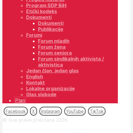
Program SDP BiH
Etički kodeks
Dokumenti
Dokumenti
Publikacije
Forumi
Forum mladih
Forum žena
Forum seniora
Forum sindikalnih aktivista /
aktivistica
Jedan član, jedan glas
English
Kontakt
Lokalne organizacije
Glas slobode
Plan
Facebook
X
Instagram
YouTube
TikTok
© Sva prava pridržana 2026