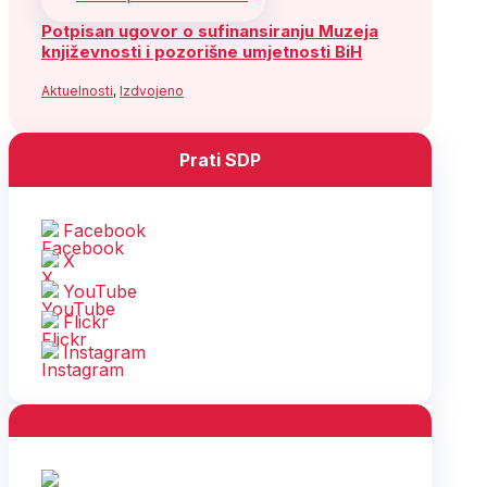
Potpisan ugovor o sufinansiranju Muzeja
književnosti i pozorišne umjetnosti BiH
Aktuelnosti
,
Izdvojeno
Prati SDP
Facebook
X
YouTube
Flickr
Instagram