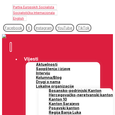
Partija Europskih Socijalista
Socijalistička Internacionala
English
Facebook
X
Instagram
YouTube
TikTok
Vijesti
Aktuelnosti
Saopštenja i izjave
Intervju
Kolumna/Blog
Drugi o nama
Lokalne organizacije
Bosansko-podrinjski Kanton
Hercegovačko-neretvanski kanton
Kanton 10
Kanton Sarajevo
Posavski kanton
Regija Banja Luka