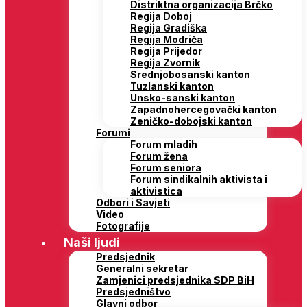
Distriktna organizacija Brčko
Regija Doboj
Regija Gradiška
Regija Modriča
Regija Prijedor
Regija Zvornik
Srednjobosanski kanton
Tuzlanski kanton
Unsko-sanski kanton
Zapadnohercegovački kanton
Zeničko-dobojski kanton
Forumi
Forum mladih
Forum žena
Forum seniora
Forum sindikalnih aktivista i
aktivistica
Odbori i Savjeti
Video
Fotografije
Naši ljudi
Predsjednik
Generalni sekretar
Zamjenici predsjednika SDP BiH
Predsjedništvo
Glavni odbor