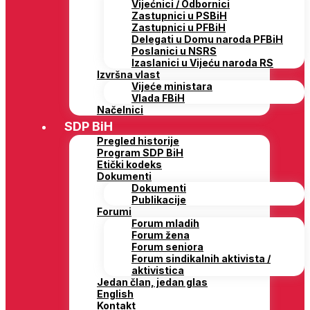
Vijećnici / Odbornici
Zastupnici u PSBiH
Zastupnici u PFBiH
Delegati u Domu naroda PFBiH
Poslanici u NSRS
Izaslanici u Vijeću naroda RS
Izvršna vlast
Vijeće ministara
Vlada FBiH
Načelnici
SDP BiH
Pregled historije
Program SDP BiH
Etički kodeks
Dokumenti
Dokumenti
Publikacije
Forumi
Forum mladih
Forum žena
Forum seniora
Forum sindikalnih aktivista /
aktivistica
Jedan član, jedan glas
English
Kontakt