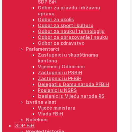
SDP BiH
Odbor za pravdu i državnu
upravu
Odbor za okoliš
Odbor za sport i kulturu
Odbor za nauku i tehnologiju
Odbor za obrazovanje i nauku
Odbor za zdravstvo
Parlamentarci
Zastupnici u skupštinama
kantona
Vijećnici / Odbornici
Zastupnici u PSBiH
Zastupnici u PFBiH
Delegati u Domu naroda PFBiH
Poslanici u NSRS
Izaslanici u Vijeću naroda RS
Izvršna vlast
Vijeće ministara
Vlada FBiH
Načelnici
SDP BiH
Pregled historije