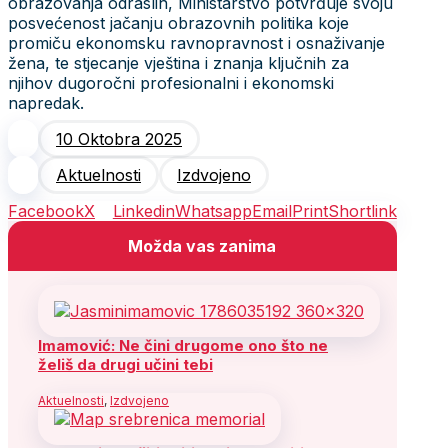
obrazovanja odraslih, Ministarstvo potvrđuje svoju
posvećenost jačanju obrazovnih politika koje
promiču ekonomsku ravnopravnost i osnaživanje
žena, te stjecanje vještina i znanja ključnih za
njihov dugoročni profesionalni i ekonomski
napredak.
10 Oktobra 2025
Aktuelnosti
Izdvojeno
Facebook
X
Linkedin
Whatsapp
Email
Print
Shortlink
Možda vas zanima
Imamović: Ne čini drugome ono što ne
želiš da drugi učini tebi
Aktuelnosti
,
Izdvojeno