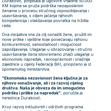
Duraković, potpisala je ugovore vrijedne 50.000
KM kojima se pruža podrška nezaposlenim
ženama u procesu stručnog osposobljavanja i
usavršavanja, s ciljem jačanja njihovih
kompetencija i olakšavanja povratka na tržište
rada.
Ova inicijativa ima za cilj osnažiti žene, pružiti im
nove prilike i vještine koje povećavaju njihovu
konkurentnost, samostalnost i mogućnost
zapošljavanja. Ulaganje u obrazovanje i stručno
usavršavanje žena istovremeno znači ulaganje u
ekonomski napredak, ravnopravnost i snažnije
zajednice u cijeloj Federaciji BiH, priopćeno je iz
spomenutog ministarstva.
“Ekonomska nezavisnost žena ključna je za
njihovo osnaživanje, ali i za razvoj cijelog
društva. Naša je obveza da im omogućimo
podršku i prilike za napredak”
, poručila je
ministrica Duraković.
Kroz razvoj inkluzivnih i održivih programa