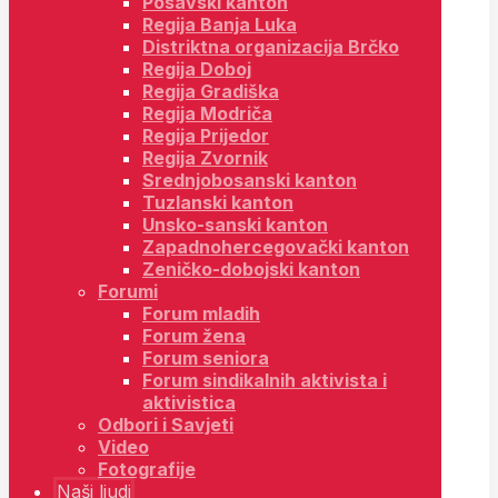
Posavski kanton
Regija Banja Luka
Distriktna organizacija Brčko
Regija Doboj
Regija Gradiška
Regija Modriča
Regija Prijedor
Regija Zvornik
Srednjobosanski kanton
Tuzlanski kanton
Unsko-sanski kanton
Zapadnohercegovački kanton
Zeničko-dobojski kanton
Forumi
Forum mladih
Forum žena
Forum seniora
Forum sindikalnih aktivista i
aktivistica
Odbori i Savjeti
Video
Fotografije
Naši ljudi