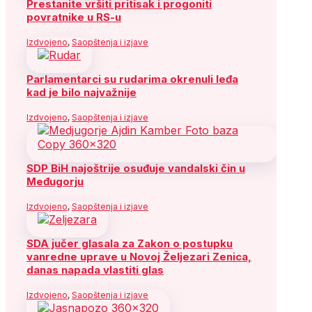
Prestanite vršiti pritisak i progoniti
povratnike u RS-u
Izdvojeno
,
Saopštenja i izjave
Parlamentarci su rudarima okrenuli leđa
kad je bilo najvažnije
Izdvojeno
,
Saopštenja i izjave
SDP BiH najoštrije osuđuje vandalski čin u
Međugorju
Izdvojeno
,
Saopštenja i izjave
SDA jučer glasala za Zakon o postupku
vanredne uprave u Novoj Željezari Zenica,
danas napada vlastiti glas
Izdvojeno
,
Saopštenja i izjave