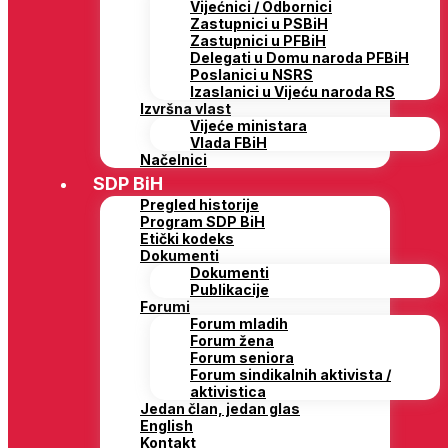
Vijećnici / Odbornici
Zastupnici u PSBiH
Zastupnici u PFBiH
Delegati u Domu naroda PFBiH
Poslanici u NSRS
Izaslanici u Vijeću naroda RS
Izvršna vlast
Vijeće ministara
Vlada FBiH
Načelnici
SDP BiH
Pregled historije
Program SDP BiH
Etički kodeks
Dokumenti
Dokumenti
Publikacije
Forumi
Forum mladih
Forum žena
Forum seniora
Forum sindikalnih aktivista /
aktivistica
Jedan član, jedan glas
English
Kontakt