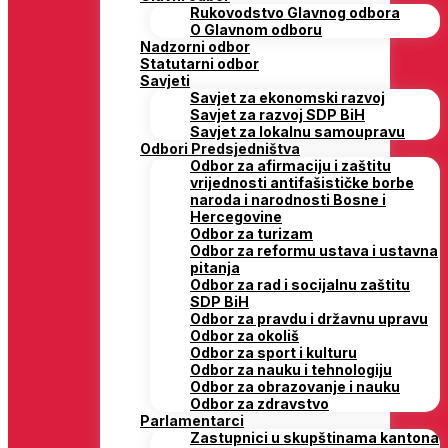
Rukovodstvo Glavnog odbora
O Glavnom odboru
Nadzorni odbor
Statutarni odbor
Savjeti
Savjet za ekonomski razvoj
Savjet za razvoj SDP BiH
Savjet za lokalnu samoupravu
Odbori Predsjedništva
Odbor za afirmaciju i zaštitu
vrijednosti antifašističke borbe
naroda i narodnosti Bosne i
Hercegovine
Odbor za turizam
Odbor za reformu ustava i ustavna
pitanja
Odbor za rad i socijalnu zaštitu
SDP BiH
Odbor za pravdu i državnu upravu
Odbor za okoliš
Odbor za sport i kulturu
Odbor za nauku i tehnologiju
Odbor za obrazovanje i nauku
Odbor za zdravstvo
Parlamentarci
Zastupnici u skupštinama kantona