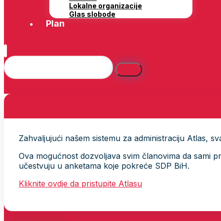
Lokalne organizacije
Glas slobode
Plan
Zahvaljujući našem sistemu za administraciju Atlas, svak
Ova mogućnost dozvoljava svim članovima da sami provj
učestvuju u anketama koje pokreće SDP BiH.
Kliknite ovdje da pristupite Atlasu