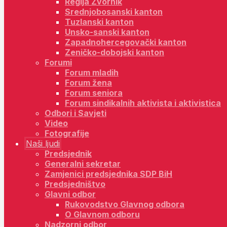
Regija Zvornik
Srednjobosanski kanton
Tuzlanski kanton
Unsko-sanski kanton
Zapadnohercegovački kanton
Zeničko-dobojski kanton
Forumi
Forum mladih
Forum žena
Forum seniora
Forum sindikalnih aktivista i aktivistica
Odbori i Savjeti
Video
Fotografije
Naši ljudi
Predsjednik
Generalni sekretar
Zamjenici predsjednika SDP BiH
Predsjedništvo
Glavni odbor
Rukovodstvo Glavnog odbora
O Glavnom odboru
Nadzorni odbor