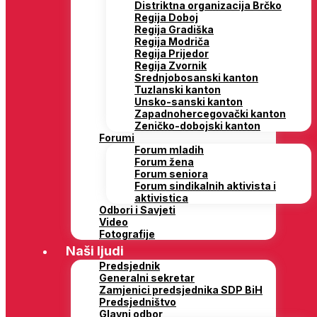
Distriktna organizacija Brčko
Regija Doboj
Regija Gradiška
Regija Modriča
Regija Prijedor
Regija Zvornik
Srednjobosanski kanton
Tuzlanski kanton
Unsko-sanski kanton
Zapadnohercegovački kanton
Zeničko-dobojski kanton
Forumi
Forum mladih
Forum žena
Forum seniora
Forum sindikalnih aktivista i
aktivistica
Odbori i Savjeti
Video
Fotografije
Naši ljudi
Predsjednik
Generalni sekretar
Zamjenici predsjednika SDP BiH
Predsjedništvo
Glavni odbor