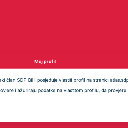
Moj profil
i član SDP BiH posjeduje vlastiti profil na stranici atlas.sd
ere i ažuriraju podatke na vlastitom profilu, da provjere s