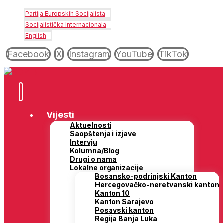
Partija Europskih Socijalista
Socijalistička Internacionala
English
Facebook
X
Instagram
YouTube
TikTok
Vijesti
Aktuelnosti
Saopštenja i izjave
Intervju
Kolumna/Blog
Drugi o nama
Lokalne organizacije
Bosansko-podrinjski Kanton
Hercegovačko-neretvanski kanton
Kanton 10
Kanton Sarajevo
Posavski kanton
Regija Banja Luka