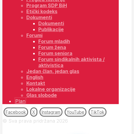
Program SDP BiH
Etički kodeks
Dokumenti
Dokumenti
Publikacije
Forumi
Forum mladih
Forum žena
Forum seniora
Forum sindikalnih aktivista /
aktivistica
Jedan član, jedan glas
English
Kontakt
Lokalne organizacije
Glas slobode
Plan
Facebook
X
Instagram
YouTube
TikTok
© Sva prava pridržana 2026