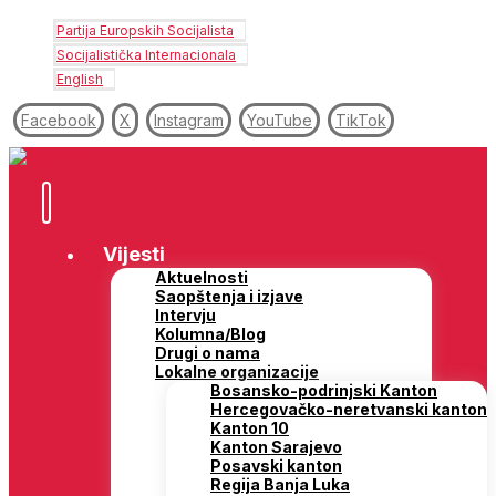
Partija Europskih Socijalista
Socijalistička Internacionala
English
Facebook
X
Instagram
YouTube
TikTok
Vijesti
Aktuelnosti
Saopštenja i izjave
Intervju
Kolumna/Blog
Drugi o nama
Lokalne organizacije
Bosansko-podrinjski Kanton
Hercegovačko-neretvanski kanton
Kanton 10
Kanton Sarajevo
Posavski kanton
Regija Banja Luka