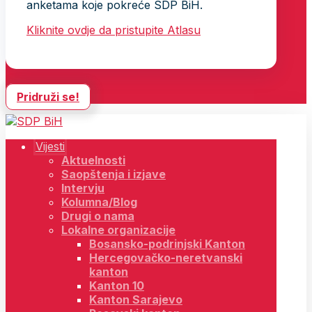
anketama koje pokreće SDP BiH.
Kliknite ovdje da pristupite Atlasu
Pridruži se!
Vijesti
Aktuelnosti
Saopštenja i izjave
Intervju
Kolumna/Blog
Drugi o nama
Lokalne organizacije
Bosansko-podrinjski Kanton
Hercegovačko-neretvanski
kanton
Kanton 10
Kanton Sarajevo