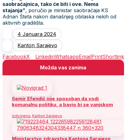
saobraćajnica, tako će biti i ove. Nema
stajanja”
, poručio je ministar saobraćaja KS
Adnan Šteta nakon današnjeg obilaska nekih od
aktivnih gradilišta.
4 Januara 2024
Kanton Sarajevo
Facebook
X
Linkedin
Whatsapp
Email
Print
Shortlink
Možda vas zanima
Semir Efendić nije sposoban da vodi
komunalnu politiku, a bavio bi se vanjskom
Izdvojeno
,
Kanton Sarajevo
Ministarstvo zdravstva Kantona Sarajevo