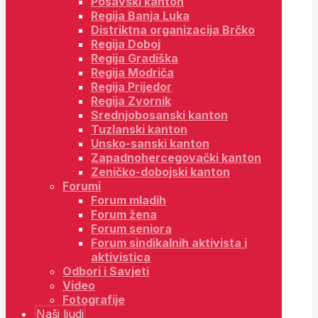
Posavski kanton
Regija Banja Luka
Distriktna organizacija Brčko
Regija Doboj
Regija Gradiška
Regija Modriča
Regija Prijedor
Regija Zvornik
Srednjobosanski kanton
Tuzlanski kanton
Unsko-sanski kanton
Zapadnohercegovački kanton
Zeničko-dobojski kanton
Forumi
Forum mladih
Forum žena
Forum seniora
Forum sindikalnih aktivista i
aktivistica
Odbori i Savjeti
Video
Fotografije
Naši ljudi