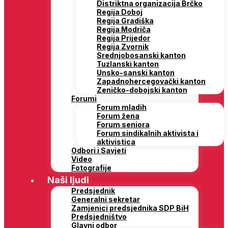
Distriktna organizacija Brčko
Regija Doboj
Regija Gradiška
Regija Modriča
Regija Prijedor
Regija Zvornik
Srednjobosanski kanton
Tuzlanski kanton
Unsko-sanski kanton
Zapadnohercegovački kanton
Zeničko-dobojski kanton
Forumi
Forum mladih
Forum žena
Forum seniora
Forum sindikalnih aktivista i
aktivistica
Odbori i Savjeti
Video
Fotografije
Naši ljudi
Predsjednik
Generalni sekretar
Zamjenici predsjednika SDP BiH
Predsjedništvo
Glavni odbor