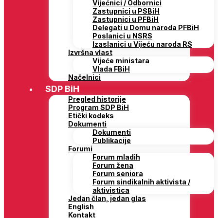
Vijećnici / Odbornici
Zastupnici u PSBiH
Zastupnici u PFBiH
Delegati u Domu naroda PFBiH
Poslanici u NSRS
Izaslanici u Vijeću naroda RS
Izvršna vlast
Vijeće ministara
Vlada FBiH
Načelnici
SDP BiH
Pregled historije
Program SDP BiH
Etički kodeks
Dokumenti
Dokumenti
Publikacije
Forumi
Forum mladih
Forum žena
Forum seniora
Forum sindikalnih aktivista /
aktivistica
Jedan član, jedan glas
English
Kontakt