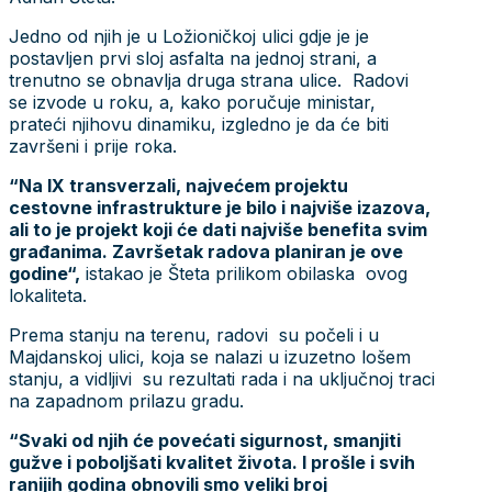
Jedno od njih je u Ložioničkoj ulici gdje je je
postavljen prvi sloj asfalta na jednoj strani, a
trenutno se obnavlja druga strana ulice. Radovi
se izvode u roku, a, kako poručuje ministar,
prateći njihovu dinamiku, izgledno je da će biti
završeni i prije roka.
“Na IX transverzali, najvećem projektu
cestovne infrastrukture je bilo i najviše izazova,
ali to je projekt koji će dati najviše benefita svim
građanima. Završetak radova planiran je ove
godine“,
istakao je Šteta prilikom obilaska ovog
lokaliteta.
Prema stanju na terenu, radovi su počeli i u
Majdanskoj ulici, koja se nalazi u izuzetno lošem
stanju, a vidljivi su rezultati rada i na uključnoj traci
na zapadnom prilazu gradu.
“Svaki od njih će povećati sigurnost, smanjiti
gužve i poboljšati kvalitet života. I prošle i svih
ranijih godina obnovili smo veliki broj