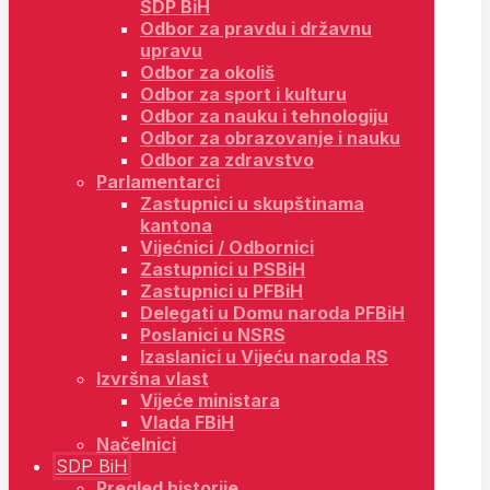
SDP BiH
Odbor za pravdu i državnu
upravu
Odbor za okoliš
Odbor za sport i kulturu
Odbor za nauku i tehnologiju
Odbor za obrazovanje i nauku
Odbor za zdravstvo
Parlamentarci
Zastupnici u skupštinama
kantona
Vijećnici / Odbornici
Zastupnici u PSBiH
Zastupnici u PFBiH
Delegati u Domu naroda PFBiH
Poslanici u NSRS
Izaslanici u Vijeću naroda RS
Izvršna vlast
Vijeće ministara
Vlada FBiH
Načelnici
SDP BiH
Pregled historije