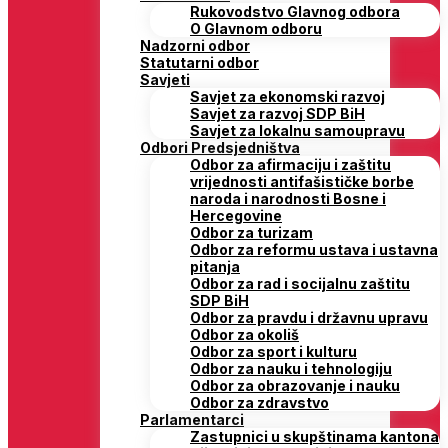
Rukovodstvo Glavnog odbora
O Glavnom odboru
Nadzorni odbor
Statutarni odbor
Savjeti
Savjet za ekonomski razvoj
Savjet za razvoj SDP BiH
Savjet za lokalnu samoupravu
Odbori Predsjedništva
Odbor za afirmaciju i zaštitu
vrijednosti antifašističke borbe
naroda i narodnosti Bosne i
Hercegovine
Odbor za turizam
Odbor za reformu ustava i ustavna
pitanja
Odbor za rad i socijalnu zaštitu
SDP BiH
Odbor za pravdu i državnu upravu
Odbor za okoliš
Odbor za sport i kulturu
Odbor za nauku i tehnologiju
Odbor za obrazovanje i nauku
Odbor za zdravstvo
Parlamentarci
Zastupnici u skupštinama kantona