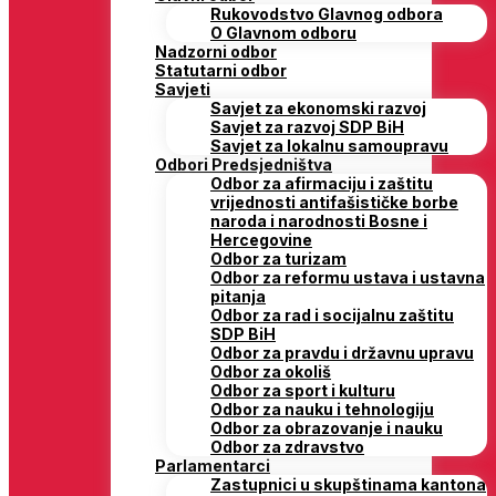
Rukovodstvo Glavnog odbora
O Glavnom odboru
Nadzorni odbor
Statutarni odbor
Savjeti
Savjet za ekonomski razvoj
Savjet za razvoj SDP BiH
Savjet za lokalnu samoupravu
Odbori Predsjedništva
Odbor za afirmaciju i zaštitu
vrijednosti antifašističke borbe
naroda i narodnosti Bosne i
Hercegovine
Odbor za turizam
Odbor za reformu ustava i ustavna
pitanja
Odbor za rad i socijalnu zaštitu
SDP BiH
Odbor za pravdu i državnu upravu
Odbor za okoliš
Odbor za sport i kulturu
Odbor za nauku i tehnologiju
Odbor za obrazovanje i nauku
Odbor za zdravstvo
Parlamentarci
Zastupnici u skupštinama kantona