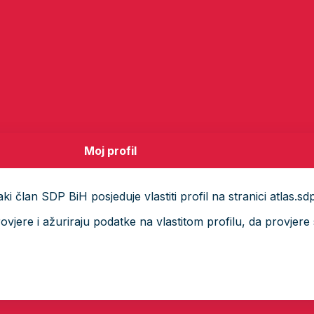
Moj profil
i član SDP BiH posjeduje vlastiti profil na stranici atlas.sd
ere i ažuriraju podatke na vlastitom profilu, da provjere s