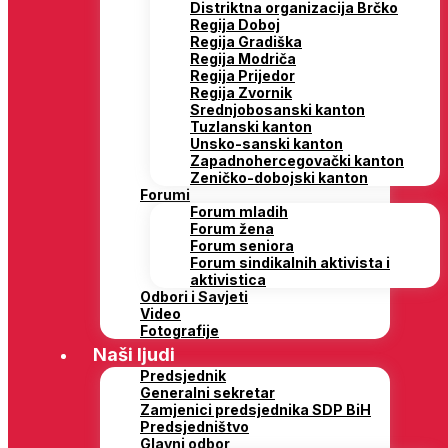
Distriktna organizacija Brčko
Regija Doboj
Regija Gradiška
Regija Modriča
Regija Prijedor
Regija Zvornik
Srednjobosanski kanton
Tuzlanski kanton
Unsko-sanski kanton
Zapadnohercegovački kanton
Zeničko-dobojski kanton
Forumi
Forum mladih
Forum žena
Forum seniora
Forum sindikalnih aktivista i
aktivistica
Odbori i Savjeti
Video
Fotografije
Naši ljudi
Predsjednik
Generalni sekretar
Zamjenici predsjednika SDP BiH
Predsjedništvo
Glavni odbor