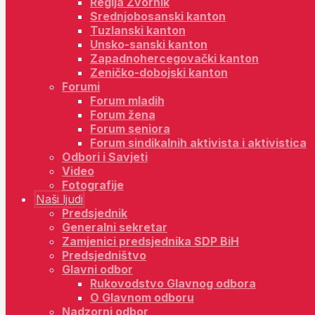
Regija Zvornik
Srednjobosanski kanton
Tuzlanski kanton
Unsko-sanski kanton
Zapadnohercegovački kanton
Zeničko-dobojski kanton
Forumi
Forum mladih
Forum žena
Forum seniora
Forum sindikalnih aktivista i aktivistica
Odbori i Savjeti
Video
Fotografije
Naši ljudi
Predsjednik
Generalni sekretar
Zamjenici predsjednika SDP BiH
Predsjedništvo
Glavni odbor
Rukovodstvo Glavnog odbora
O Glavnom odboru
Nadzorni odbor