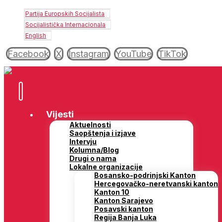
Partija Europskih Socijalista
Socijalistička Internacionala
English
Facebook
X
Instagram
YouTube
TikTok
Vijesti
Aktuelnosti
Saopštenja i izjave
Intervju
Kolumna/Blog
Drugi o nama
Lokalne organizacije
Bosansko-podrinjski Kanton
Hercegovačko-neretvanski kanton
Kanton 10
Kanton Sarajevo
Posavski kanton
Regija Banja Luka