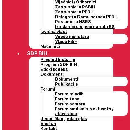
Vijećnici / Odbornici
Zastupnici u PSBiH
Zastupnici u PFBiH
Delegati u Domu naroda PFBiH
Poslanici u NSRS
Izaslanici u Vijeću naroda RS
Izvršna vlast
Vijeće ministara
Vlada FBiH
Načelnici
SDP BiH
Pregled historije
Program SDP BiH
Etički kodeks
Dokumenti
Dokumenti
Publikacije
Forumi
Forum mladih
Forum žena
Forum seniora
Forum sindikalnih aktivista /
aktivistica
Jedan član, jedan glas
English
Kontakt