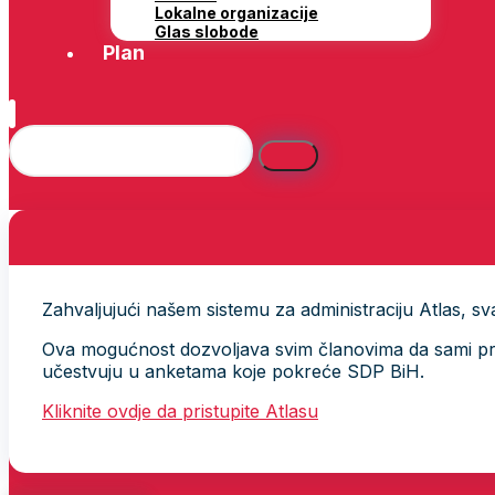
Lokalne organizacije
Glas slobode
Plan
Zahvaljujući našem sistemu za administraciju Atlas, svak
Ova mogućnost dozvoljava svim članovima da sami provj
učestvuju u anketama koje pokreće SDP BiH.
Kliknite ovdje da pristupite Atlasu