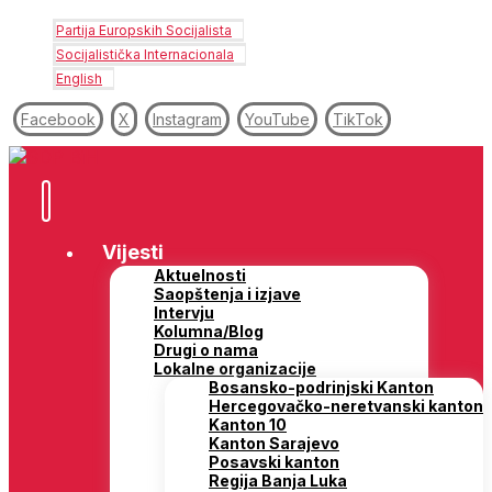
Partija Europskih Socijalista
Socijalistička Internacionala
English
Facebook
X
Instagram
YouTube
TikTok
Vijesti
Aktuelnosti
Saopštenja i izjave
Intervju
Kolumna/Blog
Drugi o nama
Lokalne organizacije
Bosansko-podrinjski Kanton
Hercegovačko-neretvanski kanton
Kanton 10
Kanton Sarajevo
Posavski kanton
Regija Banja Luka