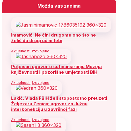
Možda vas zanima
Imamović: Ne čini drugome ono što ne
želiš da drugi učini tebi
Aktuelnosti
,
Izdvojeno
Potpisan ugovor o sufinansiranju Muzeja
književnosti i pozorišne umjetnosti BiH
Aktuelnosti
,
Izdvojeno
Lakić: Vlada FBiH želi stopostotno preuzeti
Željezaru Zenica; ugovor za Južnu
interkonekciju u završnoj fazi
Aktuelnosti
,
Izdvojeno