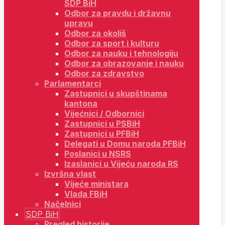
SDP BiH
Odbor za pravdu i državnu
upravu
Odbor za okoliš
Odbor za sport i kulturu
Odbor za nauku i tehnologiju
Odbor za obrazovanje i nauku
Odbor za zdravstvo
Parlamentarci
Zastupnici u skupštinama
kantona
Vijećnici / Odbornici
Zastupnici u PSBiH
Zastupnici u PFBiH
Delegati u Domu naroda PFBiH
Poslanici u NSRS
Izaslanici u Vijeću naroda RS
Izvršna vlast
Vijeće ministara
Vlada FBiH
Načelnici
SDP BiH
Pregled historije