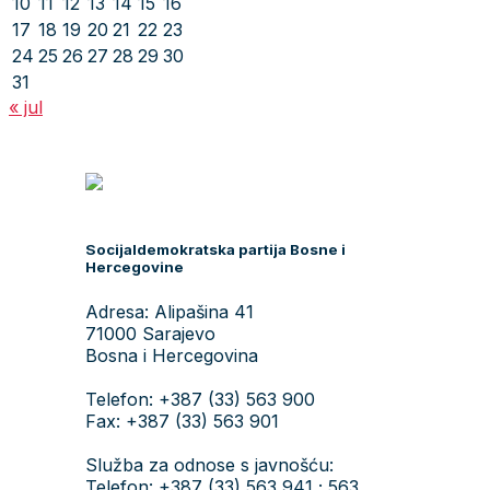
10
11
12
13
14
15
16
17
18
19
20
21
22
23
24
25
26
27
28
29
30
31
« jul
Socijaldemokratska partija Bosne i
Hercegovine
Adresa: Alipašina 41
71000 Sarajevo
Bosna i Hercegovina
Telefon: +387 (33) 563 900
Fax: +387 (33) 563 901
Služba za odnose s javnošću:
Telefon: +387 (33) 563 941 ; 563