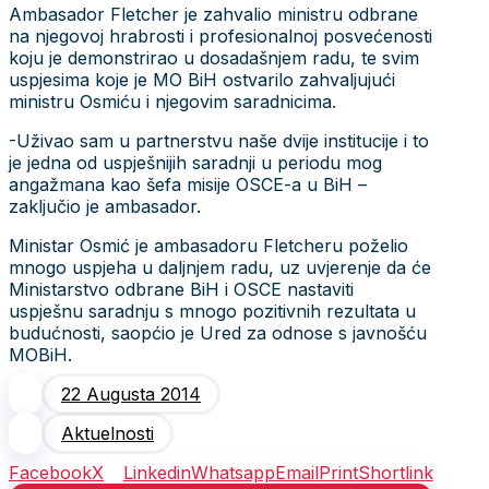
Ambasador Fletcher je zahvalio ministru odbrane
na njegovoj hrabrosti i profesionalnoj posvećenosti
koju je demonstrirao u dosadašnjem radu, te svim
uspjesima koje je MO BiH ostvarilo zahvaljujući
ministru Osmiću i njegovim saradnicima.
-Uživao sam u partnerstvu naše dvije institucije i to
je jedna od uspješnijih saradnji u periodu mog
angažmana kao šefa misije OSCE-a u BiH –
zaključio je ambasador.
Ministar Osmić je ambasadoru Fletcheru poželio
mnogo uspjeha u daljnjem radu, uz uvjerenje da će
Ministarstvo odbrane BiH i OSCE nastaviti
uspješnu saradnju s mnogo pozitivnih rezultata u
budućnosti, saopćio je Ured za odnose s javnošću
MOBiH.
22 Augusta 2014
Aktuelnosti
Facebook
X
Linkedin
Whatsapp
Email
Print
Shortlink