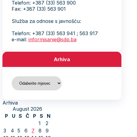
Telefon: +387 (33) 563 900
Fax: +387 (33) 563 901
Služba za odnose s javnošću:
Telefon: +387 (33) 563 941 ; 563 917
e-mail:
informisanje@sdp.ba
Arhiva
Arhiva
Arhiva
August 2026
P
U
S
Č
P
S
N
1
2
3
4
5
6
7
8
9