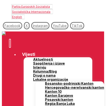
Partija Europskih Socijalista
Socijalistička Internacionala
English
Facebook
X
Instagram
YouTube
TikTok
Vijesti
Aktuelnosti
Saopštenja i izjave
Intervju
Kolumna/Blog
Drugi o nama
Lokalne organizacije
Bosansko-podrinjski Kanton
Hercegovačko-neretvanski kanton
Kanton 10
Kanton Sarajevo
Posavski kanton
Regija Banja Luka