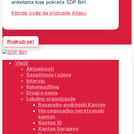
anketama koje pokreće SDP BiH.
Kliknite ovdje da pristupite Atlasu
Pridruži se!
Vijesti
Aktuelnosti
Saopštenja i izjave
Intervju
Kolumna/Blog
Drugi o nama
Lokalne organizacije
Bosansko-podrinjski Kanton
Hercegovačko-neretvanski
kanton
Kanton 10
Kanton Sarajevo