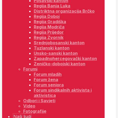
Posavski kanton
Regija Banja Luka
Distriktna organizacija Brčko
Regija Doboj
Regija Gradiška
Regija Modriča
Regija Prijedor
Regija Zvornik
Srednjobosanski kanton
Tuzlanski kanton
Unsko-sanski kanton
Zapadnohercegovački kanton
Zeničko-dobojski kanton
Forumi
Forum mladih
Forum žena
Forum seniora
Forum sindikalnih aktivista i
aktivistica
Odbori i Savjeti
Video
Fotografije
Naši ljudi