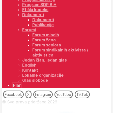
Program SDP BiH
Etički kodeks
Dokumenti
Dokumenti
Publikacije
Forumi
Forum mladih
Forum žena
Forum seniora
Forum sindikalnih aktivista /
aktivistica
Jedan član, jedan glas
English
Kontakt
Lokalne organizacije
Glas slobode
Plan
Facebook
X
Instagram
YouTube
TikTok
© Sva prava pridržana 2026