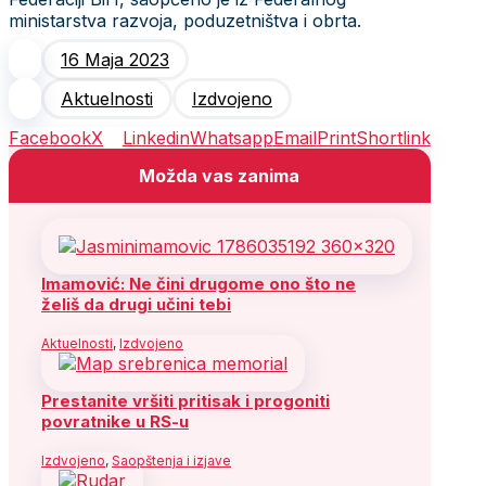
ministarstva razvoja, poduzetništva i obrta.
16 Maja 2023
Aktuelnosti
Izdvojeno
Facebook
X
Linkedin
Whatsapp
Email
Print
Shortlink
Možda vas zanima
Imamović: Ne čini drugome ono što ne
želiš da drugi učini tebi
Aktuelnosti
,
Izdvojeno
Prestanite vršiti pritisak i progoniti
povratnike u RS-u
Izdvojeno
,
Saopštenja i izjave