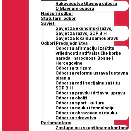
Rukovodstvo Glavnog odbora
O Glavnom odboru
Nadzorni odbor
Statutarni odbor
Savjeti
Savjet za ekonomski razvoj
Savjet za razvoj SDP BiH
Savjet za lokalnu samoupravu
Odbori Predsjedništva
Odbor za afirmaciju i zaštitu
vrijednosti antifašističke borbe
naroda i narodnosti Bosne i
Hercegovine
Odbor za turizam
Odbor za reformu ustava i ustavna
pitanja
Odbor za rad i socijalnu zaštitu
SDP BiH
Odbor za pravdu i državnu upravu
Odbor za okoliš
Odbor za sport i kulturu
Odbor za nauku i tehnologiju
Odbor za obrazovanje i nauku
Odbor za zdravstvo
Parlamentarci
Zastupnici u skupštinama kantona