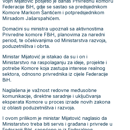
Vojin Mijatović posjetio je danas Privrednu komoru
Federacije BiH, gdje se sastao sa predsjednikom
Komore Markom Šantićem i potpredsjednikom
Mirsadom Jašarspahićem.
Domaćini su ministra upoznali sa aktivnostima
Privredne komore FBiH, planovima za naredni
period, te očekivanjima od Ministarstva razvoja,
poduzetništva i obrta.
Ministar Mijatović je istakao da su i on i
Ministarstvo na raspolaganju za ideje, projekte i
potrebe Komore koja zastupa interese realnog
sektora, odnosno privrednika iz cijele Federacije
BiH.
Naglašena je važnost redovne međusobne
komunikacije, direktne saradnje i uključivanja
eksperata Komore u proces izrade novih zakona
iz oblasti poduzetništva i razvoja.
I ovom prilikom je ministar Mijatović naglasio da
Ministarstvo treba biti servis i građana i privrede u
Federaciji BiH, saopćeno je iz Federalnog