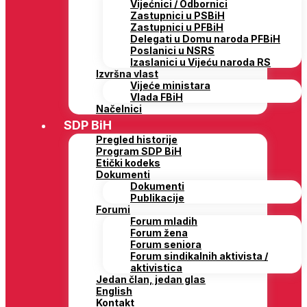
Vijećnici / Odbornici
Zastupnici u PSBiH
Zastupnici u PFBiH
Delegati u Domu naroda PFBiH
Poslanici u NSRS
Izaslanici u Vijeću naroda RS
Izvršna vlast
Vijeće ministara
Vlada FBiH
Načelnici
SDP BiH
Pregled historije
Program SDP BiH
Etički kodeks
Dokumenti
Dokumenti
Publikacije
Forumi
Forum mladih
Forum žena
Forum seniora
Forum sindikalnih aktivista /
aktivistica
Jedan član, jedan glas
English
Kontakt