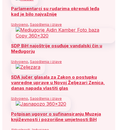
Parlamentarci su rudarima okrenuli leđa
kad je bilo najvažnije
Izdvojeno
,
Saopštenja i izjave
SDP BiH najoštrije osuđuje vandalski čin u
Međugorju
Izdvojeno
,
Saopštenja i izjave
SDA jučer glasala za Zakon o postupku
vanredne uprave u Novoj Željezari Zenica,
danas napada vlastiti glas
Izdvojeno
,
Saopštenja i izjave
Potpisan ugovor o sufinansiranju Muzeja
književnosti i pozorišne umjetnosti BiH
Aktuelnosti
,
Izdvojeno