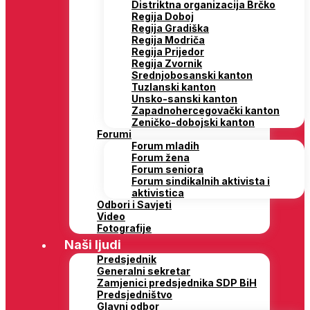
Distriktna organizacija Brčko
Regija Doboj
Regija Gradiška
Regija Modriča
Regija Prijedor
Regija Zvornik
Srednjobosanski kanton
Tuzlanski kanton
Unsko-sanski kanton
Zapadnohercegovački kanton
Zeničko-dobojski kanton
Forumi
Forum mladih
Forum žena
Forum seniora
Forum sindikalnih aktivista i
aktivistica
Odbori i Savjeti
Video
Fotografije
Naši ljudi
Predsjednik
Generalni sekretar
Zamjenici predsjednika SDP BiH
Predsjedništvo
Glavni odbor