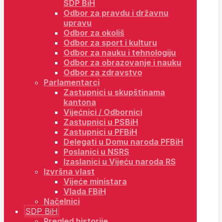
SDP BiH
Odbor za pravdu i državnu
upravu
Odbor za okoliš
Odbor za sport i kulturu
Odbor za nauku i tehnologiju
Odbor za obrazovanje i nauku
Odbor za zdravstvo
Parlamentarci
Zastupnici u skupštinama
kantona
Vijećnici / Odbornici
Zastupnici u PSBiH
Zastupnici u PFBiH
Delegati u Domu naroda PFBiH
Poslanici u NSRS
Izaslanici u Vijeću naroda RS
Izvršna vlast
Vijeće ministara
Vlada FBiH
Načelnici
SDP BiH
Pregled historije