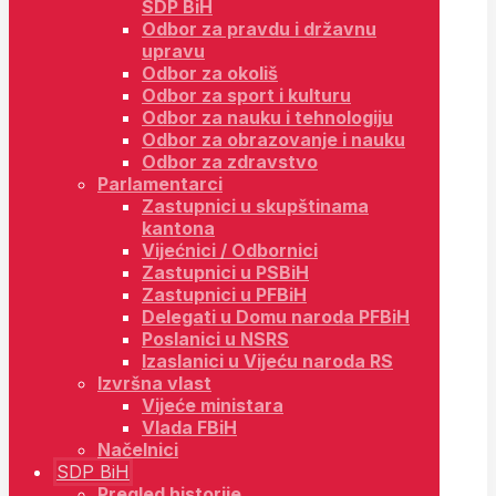
SDP BiH
Odbor za pravdu i državnu
upravu
Odbor za okoliš
Odbor za sport i kulturu
Odbor za nauku i tehnologiju
Odbor za obrazovanje i nauku
Odbor za zdravstvo
Parlamentarci
Zastupnici u skupštinama
kantona
Vijećnici / Odbornici
Zastupnici u PSBiH
Zastupnici u PFBiH
Delegati u Domu naroda PFBiH
Poslanici u NSRS
Izaslanici u Vijeću naroda RS
Izvršna vlast
Vijeće ministara
Vlada FBiH
Načelnici
SDP BiH
Pregled historije