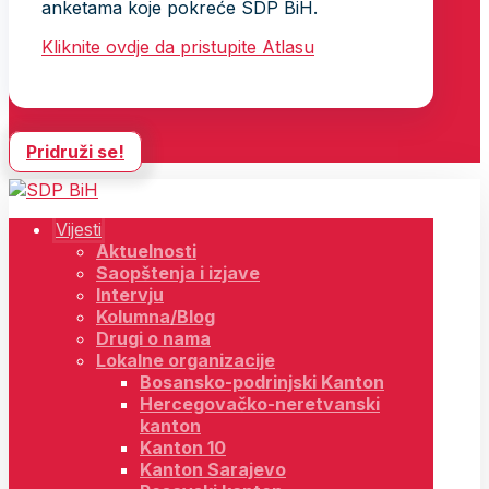
anketama koje pokreće SDP BiH.
Kliknite ovdje da pristupite Atlasu
Pridruži se!
Vijesti
Aktuelnosti
Saopštenja i izjave
Intervju
Kolumna/Blog
Drugi o nama
Lokalne organizacije
Bosansko-podrinjski Kanton
Hercegovačko-neretvanski
kanton
Kanton 10
Kanton Sarajevo