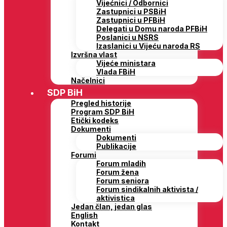
Vijećnici / Odbornici
Zastupnici u PSBiH
Zastupnici u PFBiH
Delegati u Domu naroda PFBiH
Poslanici u NSRS
Izaslanici u Vijeću naroda RS
Izvršna vlast
Vijeće ministara
Vlada FBiH
Načelnici
SDP BiH
Pregled historije
Program SDP BiH
Etički kodeks
Dokumenti
Dokumenti
Publikacije
Forumi
Forum mladih
Forum žena
Forum seniora
Forum sindikalnih aktivista /
aktivistica
Jedan član, jedan glas
English
Kontakt