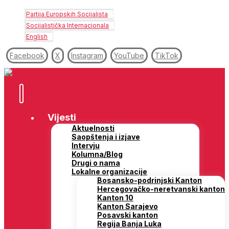
Partija Europskih Socijalista
Socijalistička Internacionala
English
Facebook
X
Instagram
YouTube
TikTok
Vijesti
Aktuelnosti
Saopštenja i izjave
Intervju
Kolumna/Blog
Drugi o nama
Lokalne organizacije
Bosansko-podrinjski Kanton
Hercegovačko-neretvanski kanton
Kanton 10
Kanton Sarajevo
Posavski kanton
Regija Banja Luka