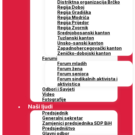
Distriktna organizacija Brčko
Regija Doboj
Regija Gradiška
Regija Modriča
Regija Prijedor
Regija Zvornik
Srednjobosanski kanton
Tuzlanski kanton
Unsko-sanski kanton
Zapadnohercegovački kanton
Zeničko-dobojski kanton
Forumi
Forum mladih
Forum žena
Forum seniora
Forum sindikalnih aktivista i
aktivistica
Odbori i Savjeti
Video
Fotografije
Naši ljudi
Predsjednik
Generalni sekretar
Zamjenici predsjednika SDP BiH
Predsjedništvo
Glavni odbor