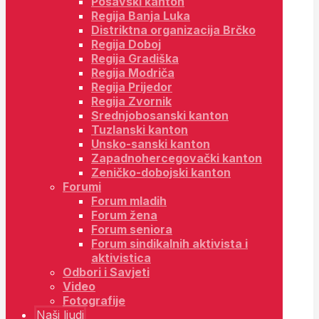
Posavski kanton
Regija Banja Luka
Distriktna organizacija Brčko
Regija Doboj
Regija Gradiška
Regija Modriča
Regija Prijedor
Regija Zvornik
Srednjobosanski kanton
Tuzlanski kanton
Unsko-sanski kanton
Zapadnohercegovački kanton
Zeničko-dobojski kanton
Forumi
Forum mladih
Forum žena
Forum seniora
Forum sindikalnih aktivista i
aktivistica
Odbori i Savjeti
Video
Fotografije
Naši ljudi