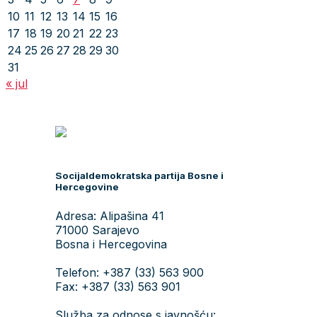
10
11
12
13
14
15
16
17
18
19
20
21
22
23
24
25
26
27
28
29
30
31
« jul
Socijaldemokratska partija Bosne i
Hercegovine
Adresa: Alipašina 41
71000 Sarajevo
Bosna i Hercegovina
Telefon: +387 (33) 563 900
Fax: +387 (33) 563 901
Služba za odnose s javnošću: