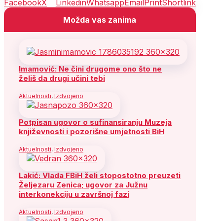
Facebook
X
Linkedin
Whatsapp
Email
Print
Shortlink
Možda vas zanima
Imamović: Ne čini drugome ono što ne
želiš da drugi učini tebi
Aktuelnosti
,
Izdvojeno
Potpisan ugovor o sufinansiranju Muzeja
književnosti i pozorišne umjetnosti BiH
Aktuelnosti
,
Izdvojeno
Lakić: Vlada FBiH želi stopostotno preuzeti
Željezaru Zenica; ugovor za Južnu
interkonekciju u završnoj fazi
Aktuelnosti
,
Izdvojeno