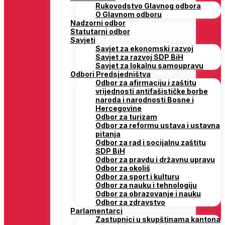
Rukovodstvo Glavnog odbora
O Glavnom odboru
Nadzorni odbor
Statutarni odbor
Savjeti
Savjet za ekonomski razvoj
Savjet za razvoj SDP BiH
Savjet za lokalnu samoupravu
Odbori Predsjedništva
Odbor za afirmaciju i zaštitu
vrijednosti antifašističke borbe
naroda i narodnosti Bosne i
Hercegovine
Odbor za turizam
Odbor za reformu ustava i ustavna
pitanja
Odbor za rad i socijalnu zaštitu
SDP BiH
Odbor za pravdu i državnu upravu
Odbor za okoliš
Odbor za sport i kulturu
Odbor za nauku i tehnologiju
Odbor za obrazovanje i nauku
Odbor za zdravstvo
Parlamentarci
Zastupnici u skupštinama kantona