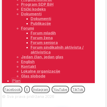
Program SDP BiH
Etički kodeks
Dokumenti
Dokumenti
Publikacije
Forumi
Forum mladih
Forum žena
Forum seniora
Forum sindikalnih aktivista /
aktivistica
Jedan član, jedan glas
English
Kontakt
Lokalne organizacije
Glas slobode
Plan
Facebook
X
Instagram
YouTube
TikTok
© Sva prava pridržana 2026