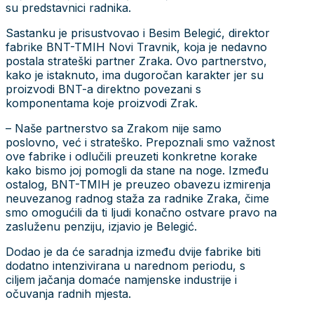
su predstavnici radnika.
Sastanku je prisustvovao i Besim Belegić, direktor
fabrike BNT-TMIH Novi Travnik, koja je nedavno
postala strateški partner Zraka. Ovo partnerstvo,
kako je istaknuto, ima dugoročan karakter jer su
proizvodi BNT-a direktno povezani s
komponentama koje proizvodi Zrak.
– Naše partnerstvo sa Zrakom nije samo
poslovno, već i strateško. Prepoznali smo važnost
ove fabrike i odlučili preuzeti konkretne korake
kako bismo joj pomogli da stane na noge. Između
ostalog, BNT-TMIH je preuzeo obavezu izmirenja
neuvezanog radnog staža za radnike Zraka, čime
smo omogućili da ti ljudi konačno ostvare pravo na
zasluženu penziju, izjavio je Belegić.
Dodao je da će saradnja između dvije fabrike biti
dodatno intenzivirana u narednom periodu, s
ciljem jačanja domaće namjenske industrije i
očuvanja radnih mjesta.