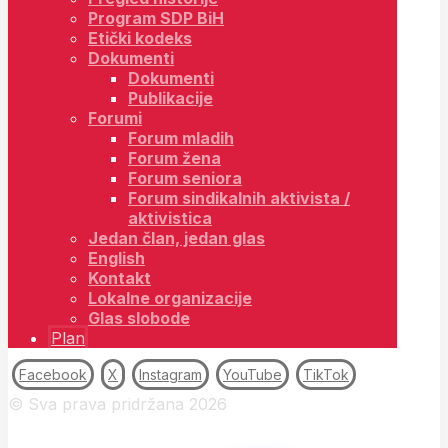
Program SDP BiH
Etički kodeks
Dokumenti
Dokumenti
Publikacije
Forumi
Forum mladih
Forum žena
Forum seniora
Forum sindikalnih aktivista /
aktivistica
Jedan član, jedan glas
English
Kontakt
Lokalne organizacije
Glas slobode
Plan
Facebook
X
Instagram
YouTube
TikTok
© Sva prava pridržana 2026