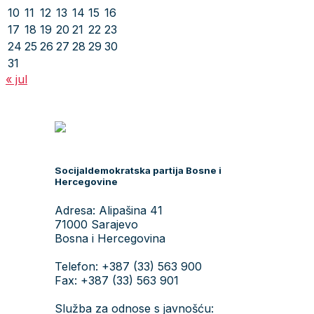
10
11
12
13
14
15
16
17
18
19
20
21
22
23
24
25
26
27
28
29
30
31
« jul
Socijaldemokratska partija Bosne i
Hercegovine
Adresa: Alipašina 41
71000 Sarajevo
Bosna i Hercegovina
Telefon: +387 (33) 563 900
Fax: +387 (33) 563 901
Služba za odnose s javnošću: