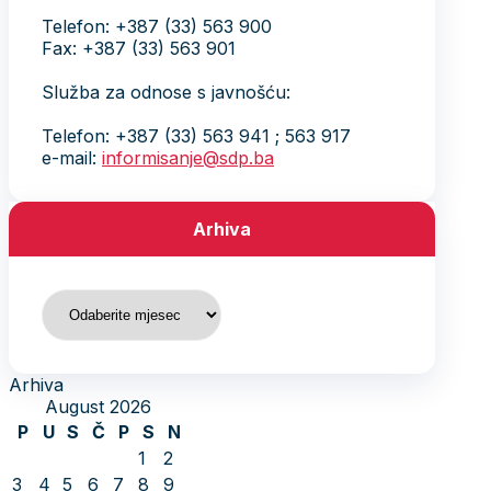
Telefon: +387 (33) 563 900
Fax: +387 (33) 563 901
Služba za odnose s javnošću:
Telefon: +387 (33) 563 941 ; 563 917
e-mail:
informisanje@sdp.ba
Arhiva
Arhiva
Arhiva
August 2026
P
U
S
Č
P
S
N
1
2
3
4
5
6
7
8
9