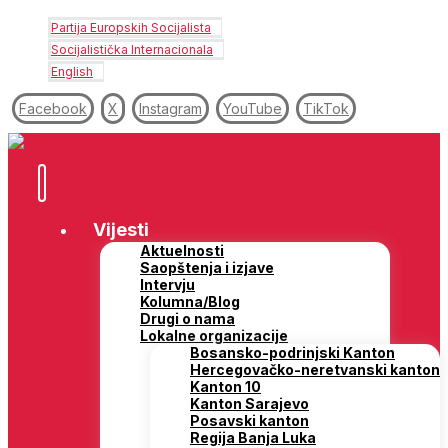
Partija Europskih Socijalista
Socijalistička Internacionala
English
Facebook
X
Instagram
YouTube
TikTok
Vijesti
Aktuelnosti
Saopštenja i izjave
Intervju
Kolumna/Blog
Drugi o nama
Lokalne organizacije
Bosansko-podrinjski Kanton
Hercegovačko-neretvanski kanton
Kanton 10
Kanton Sarajevo
Posavski kanton
Regija Banja Luka