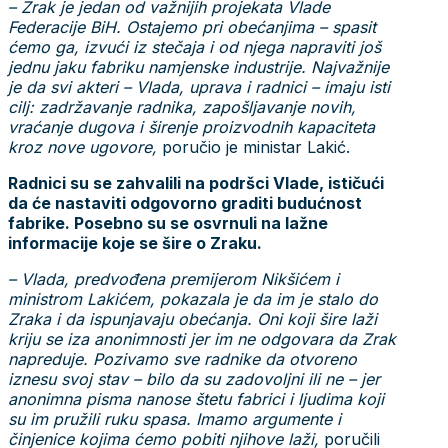
– Zrak je jedan od važnijih projekata Vlade
Federacije BiH. Ostajemo pri obećanjima – spasit
ćemo ga, izvući iz stečaja i od njega napraviti još
jednu jaku fabriku namjenske industrije. Najvažnije
je da svi akteri – Vlada, uprava i radnici – imaju isti
cilj: zadržavanje radnika, zapošljavanje novih,
vraćanje dugova i širenje proizvodnih kapaciteta
kroz nove ugovore,
poručio je ministar Lakić.
Radnici su se zahvalili na podršci Vlade, ističući
da će nastaviti odgovorno graditi budućnost
fabrike. Posebno su se osvrnuli na lažne
informacije koje se šire o Zraku.
– Vlada, predvođena premijerom Nikšićem i
ministrom Lakićem, pokazala je da im je stalo do
Zraka i da ispunjavaju obećanja. Oni koji šire laži
kriju se iza anonimnosti jer im ne odgovara da Zrak
napreduje. Pozivamo sve radnike da otvoreno
iznesu svoj stav – bilo da su zadovoljni ili ne – jer
anonimna pisma nanose štetu fabrici i ljudima koji
su im pružili ruku spasa. Imamo argumente i
činjenice kojima ćemo pobiti njihove laži,
poručili