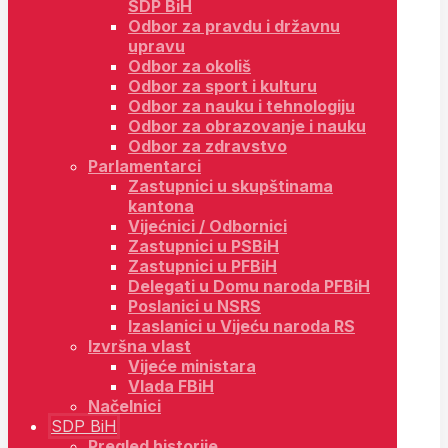
SDP BiH
Odbor za pravdu i državnu
upravu
Odbor za okoliš
Odbor za sport i kulturu
Odbor za nauku i tehnologiju
Odbor za obrazovanje i nauku
Odbor za zdravstvo
Parlamentarci
Zastupnici u skupštinama
kantona
Vijećnici / Odbornici
Zastupnici u PSBiH
Zastupnici u PFBiH
Delegati u Domu naroda PFBiH
Poslanici u NSRS
Izaslanici u Vijeću naroda RS
Izvršna vlast
Vijeće ministara
Vlada FBiH
Načelnici
SDP BiH
Pregled historije