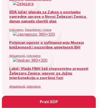
SDA jučer glasala za Zakon o postupku
vanredne uprave u Novoj Željezari Zenica,
danas napada vlastiti glas
Izdvojeno
,
Saopštenja i izjave
Potpisan ugovor o sufinansiranju Muzeja
književnosti i pozorišne umjetnosti BiH
Aktuelnosti
,
Izdvojeno
Lakić: Vlada FBiH želi stopostotno preuzeti
Željezaru Zenica; ugovor za Južnu
interkonekciju u završnoj fazi
Aktuelnosti
,
Izdvojeno
Prati SDP