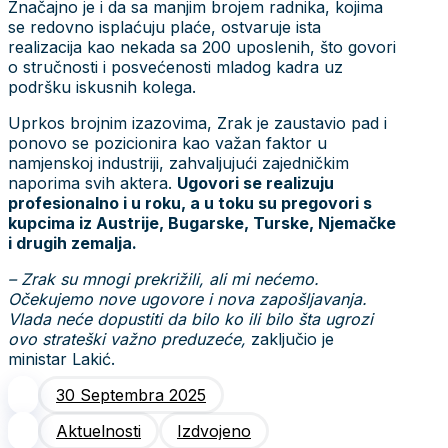
Značajno je i da sa manjim brojem radnika, kojima
se redovno isplaćuju plaće, ostvaruje ista
realizacija kao nekada sa 200 uposlenih, što govori
o stručnosti i posvećenosti mladog kadra uz
podršku iskusnih kolega.
Uprkos brojnim izazovima, Zrak je zaustavio pad i
ponovo se pozicionira kao važan faktor u
namjenskoj industriji, zahvaljujući zajedničkim
naporima svih aktera.
Ugovori se realizuju
profesionalno i u roku, a u toku su pregovori s
kupcima iz Austrije, Bugarske, Turske, Njemačke
i drugih zemalja.
– Zrak su mnogi prekrižili, ali mi nećemo.
Očekujemo nove ugovore i nova zapošljavanja.
Vlada neće dopustiti da bilo ko ili bilo šta ugrozi
ovo strateški važno preduzeće,
zaključio je
ministar Lakić.
30 Septembra 2025
Aktuelnosti
Izdvojeno