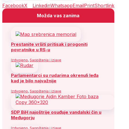
Facebook
X
Linkedin
Whatsapp
Email
Print
Shortlink
Možda vas zanima
Prestanite vršiti pritisak i progoniti
povratnike u RS-u
Izdvojeno
,
Saopštenja i izjave
Parlamentarci su rudarima okrenuli leđa
kad je bilo najvažnije
Izdvojeno
,
Saopštenja i izjave
SDP BiH najoštrije osuđuje vandalski čin u
Međugorju
Izdvojeno
,
Saopštenja i izjave