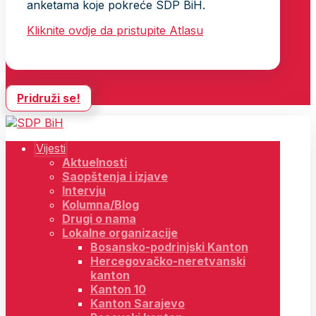
anketama koje pokreće SDP BiH.
Kliknite ovdje da pristupite Atlasu
Pridruži se!
Vijesti
Aktuelnosti
Saopštenja i izjave
Intervju
Kolumna/Blog
Drugi o nama
Lokalne organizacije
Bosansko-podrinjski Kanton
Hercegovačko-neretvanski
kanton
Kanton 10
Kanton Sarajevo