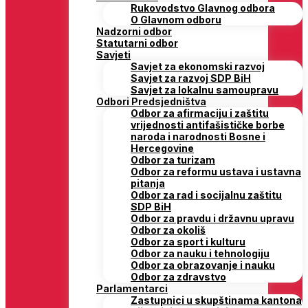
Rukovodstvo Glavnog odbora
O Glavnom odboru
Nadzorni odbor
Statutarni odbor
Savjeti
Savjet za ekonomski razvoj
Savjet za razvoj SDP BiH
Savjet za lokalnu samoupravu
Odbori Predsjedništva
Odbor za afirmaciju i zaštitu
vrijednosti antifašističke borbe
naroda i narodnosti Bosne i
Hercegovine
Odbor za turizam
Odbor za reformu ustava i ustavna
pitanja
Odbor za rad i socijalnu zaštitu
SDP BiH
Odbor za pravdu i državnu upravu
Odbor za okoliš
Odbor za sport i kulturu
Odbor za nauku i tehnologiju
Odbor za obrazovanje i nauku
Odbor za zdravstvo
Parlamentarci
Zastupnici u skupštinama kantona