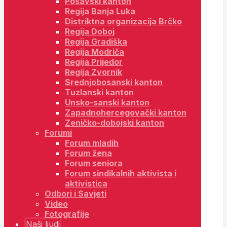
Posavski kanton
Regija Banja Luka
Distriktna organizacija Brčko
Regija Doboj
Regija Gradiška
Regija Modriča
Regija Prijedor
Regija Zvornik
Srednjobosanski kanton
Tuzlanski kanton
Unsko-sanski kanton
Zapadnohercegovački kanton
Zeničko-dobojski kanton
Forumi
Forum mladih
Forum žena
Forum seniora
Forum sindikalnih aktivista i
aktivistica
Odbori i Savjeti
Video
Fotografije
Naši ljudi