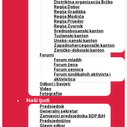
Distriktna organizacija Brčko
Regija Doboj
Regija Gradiška
Regija Modriča
Regija Prijedor
Regija Zvornik
Srednjobosanski kanton
Tuzlanski kanton
Unsko-sanski kanton
Zapadnohercegovački kanton
Zeničko-dobojski kanton
Forumi
Forum mladih
Forum žena
Forum seniora
Forum sindikalnih aktivista i
aktivistica
Odbori i Savjeti
Video
Fotografije
Naši ljudi
Predsjednik
Generalni sekretar
Zamjenici predsjednika SDP BiH
Predsjedništvo
Glavni odbor