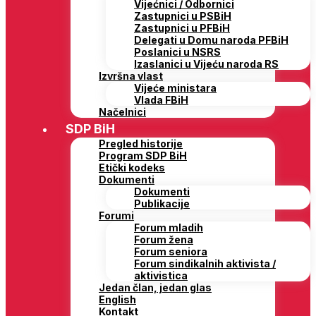
Vijećnici / Odbornici
Zastupnici u PSBiH
Zastupnici u PFBiH
Delegati u Domu naroda PFBiH
Poslanici u NSRS
Izaslanici u Vijeću naroda RS
Izvršna vlast
Vijeće ministara
Vlada FBiH
Načelnici
SDP BiH
Pregled historije
Program SDP BiH
Etički kodeks
Dokumenti
Dokumenti
Publikacije
Forumi
Forum mladih
Forum žena
Forum seniora
Forum sindikalnih aktivista /
aktivistica
Jedan član, jedan glas
English
Kontakt