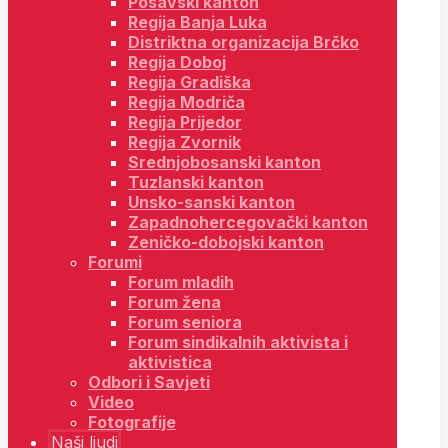
Posavski kanton
Regija Banja Luka
Distriktna organizacija Brčko
Regija Doboj
Regija Gradiška
Regija Modriča
Regija Prijedor
Regija Zvornik
Srednjobosanski kanton
Tuzlanski kanton
Unsko-sanski kanton
Zapadnohercegovački kanton
Zeničko-dobojski kanton
Forumi
Forum mladih
Forum žena
Forum seniora
Forum sindikalnih aktivista i
aktivistica
Odbori i Savjeti
Video
Fotografije
Naši ljudi