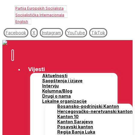
Partija Europskih Socijalista
Socijalistička Internacionala
English
Facebook
X
Instagram
YouTube
TikTok
Vijesti
Aktuelnosti
Saopštenja i izjave
Intervju
Kolumna/Blog
Drugi o nama
Lokalne organizacije
Bosansko-podrinjski Kanton
Hercegovačko-neretvanski kanton
Kanton 10
Kanton Sarajevo
Posavski kanton
Regija Banja Luka