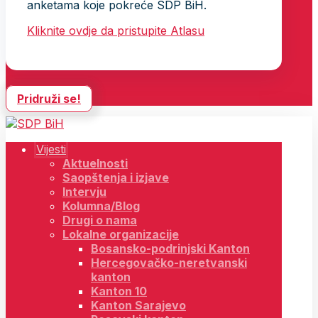
anketama koje pokreće SDP BiH.
Kliknite ovdje da pristupite Atlasu
Pridruži se!
Vijesti
Aktuelnosti
Saopštenja i izjave
Intervju
Kolumna/Blog
Drugi o nama
Lokalne organizacije
Bosansko-podrinjski Kanton
Hercegovačko-neretvanski
kanton
Kanton 10
Kanton Sarajevo