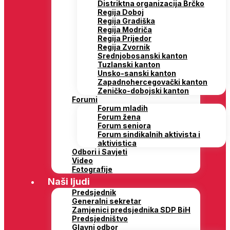
Distriktna organizacija Brčko
Regija Doboj
Regija Gradiška
Regija Modriča
Regija Prijedor
Regija Zvornik
Srednjobosanski kanton
Tuzlanski kanton
Unsko-sanski kanton
Zapadnohercegovački kanton
Zeničko-dobojski kanton
Forumi
Forum mladih
Forum žena
Forum seniora
Forum sindikalnih aktivista i
aktivistica
Odbori i Savjeti
Video
Fotografije
Naši ljudi
Predsjednik
Generalni sekretar
Zamjenici predsjednika SDP BiH
Predsjedništvo
Glavni odbor