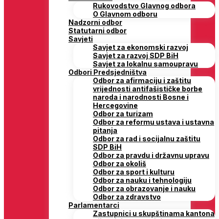
Rukovodstvo Glavnog odbora
O Glavnom odboru
Nadzorni odbor
Statutarni odbor
Savjeti
Savjet za ekonomski razvoj
Savjet za razvoj SDP BiH
Savjet za lokalnu samoupravu
Odbori Predsjedništva
Odbor za afirmaciju i zaštitu
vrijednosti antifašističke borbe
naroda i narodnosti Bosne i
Hercegovine
Odbor za turizam
Odbor za reformu ustava i ustavna
pitanja
Odbor za rad i socijalnu zaštitu
SDP BiH
Odbor za pravdu i državnu upravu
Odbor za okoliš
Odbor za sport i kulturu
Odbor za nauku i tehnologiju
Odbor za obrazovanje i nauku
Odbor za zdravstvo
Parlamentarci
Zastupnici u skupštinama kantona