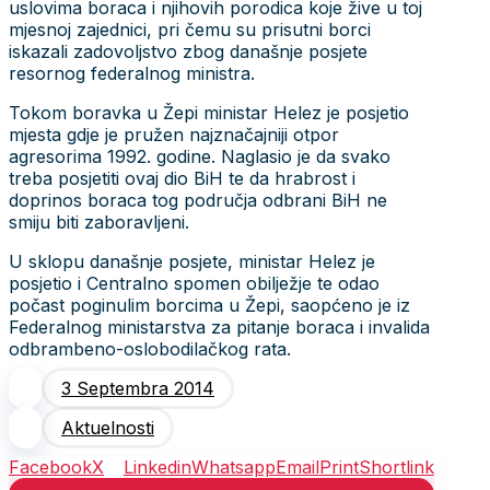
uslovima boraca i njihovih porodica koje žive u toj
mjesnoj zajednici, pri čemu su prisutni borci
iskazali zadovoljstvo zbog današnje posjete
resornog federalnog ministra.
Tokom boravka u Žepi ministar Helez je posjetio
mjesta gdje je pružen najznačajniji otpor
agresorima 1992. godine. Naglasio je da svako
treba posjetiti ovaj dio BiH te da hrabrost i
doprinos boraca tog područja odbrani BiH ne
smiju biti zaboravljeni.
U sklopu današnje posjete, ministar Helez je
posjetio i Centralno spomen obilježje te odao
počast poginulim borcima u Žepi, saopćeno je iz
Federalnog ministarstva za pitanje boraca i invalida
odbrambeno-oslobodilačkog rata.
3 Septembra 2014
Aktuelnosti
Facebook
X
Linkedin
Whatsapp
Email
Print
Shortlink