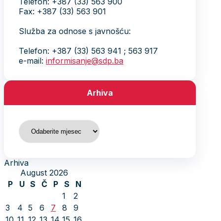
Telefon: +387 (33) 563 900
Fax: +387 (33) 563 901
Služba za odnose s javnošću:
Telefon: +387 (33) 563 941 ; 563 917
e-mail:
informisanje@sdp.ba
Arhiva
Arhiva
Arhiva
August 2026
P
U
S
Č
P
S
N
1
2
3
4
5
6
7
8
9
10
11
12
13
14
15
16