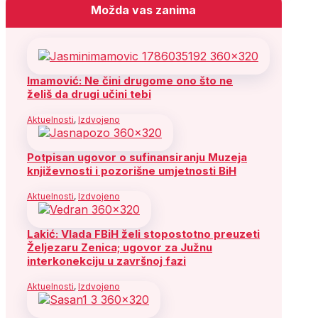
Možda vas zanima
Imamović: Ne čini drugome ono što ne
želiš da drugi učini tebi
Aktuelnosti
,
Izdvojeno
Potpisan ugovor o sufinansiranju Muzeja
književnosti i pozorišne umjetnosti BiH
Aktuelnosti
,
Izdvojeno
Lakić: Vlada FBiH želi stopostotno preuzeti
Željezaru Zenica; ugovor za Južnu
interkonekciju u završnoj fazi
Aktuelnosti
,
Izdvojeno