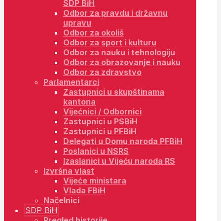
SDP BiH
Odbor za pravdu i državnu
upravu
Odbor za okoliš
Odbor za sport i kulturu
Odbor za nauku i tehnologiju
Odbor za obrazovanje i nauku
Odbor za zdravstvo
Parlamentarci
Zastupnici u skupštinama
kantona
Vijećnici / Odbornici
Zastupnici u PSBiH
Zastupnici u PFBiH
Delegati u Domu naroda PFBiH
Poslanici u NSRS
Izaslanici u Vijeću naroda RS
Izvršna vlast
Vijeće ministara
Vlada FBiH
Načelnici
SDP BiH
Pregled historije