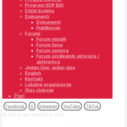
Program SDP BiH
Etički kodeks
Dokumenti
Dokumenti
Publikacije
Forumi
Forum mladih
Forum žena
Forum seniora
Forum sindikalnih aktivista /
aktivistica
Jedan član, jedan glas
English
Kontakt
Lokalne organizacije
Glas slobode
Plan
Facebook
X
Instagram
YouTube
TikTok
© Sva prava pridržana 2026