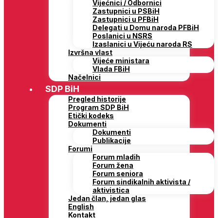
Vijećnici / Odbornici
Zastupnici u PSBiH
Zastupnici u PFBiH
Delegati u Domu naroda PFBiH
Poslanici u NSRS
Izaslanici u Vijeću naroda RS
Izvršna vlast
Vijeće ministara
Vlada FBiH
Načelnici
SDP BiH
Pregled historije
Program SDP BiH
Etički kodeks
Dokumenti
Dokumenti
Publikacije
Forumi
Forum mladih
Forum žena
Forum seniora
Forum sindikalnih aktivista /
aktivistica
Jedan član, jedan glas
English
Kontakt