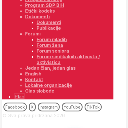
Program SDP BiH
Etički kodeks
Dokumenti
Dokumenti
Publikacije
Forumi
Forum mladih
Forum žena
Forum seniora
Forum sindikalnih aktivista /
aktivistica
Jedan član, jedan glas
English
Kontakt
Lokalne organizacije
Glas slobode
Plan
Facebook
X
Instagram
YouTube
TikTok
© Sva prava pridržana 2026