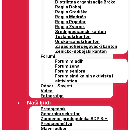
Distriktna organizacija Brčko
Regija Doboj
Regija Gradiška
Regija Modriča
Regija Prijedor
Regija Zvornik
Srednjobosanski kanton
Tuzlanski kanton
Unsko-sanski kanton
Zapadnohercegovački kanton
Zeničko-dobojski kanton
Forumi
Forum mladih
Forum žena
Forum seniora
Forum sindikalnih aktivista i
aktivistica
Odbori i Savjeti
Video
Fotografije
Naši ljudi
Predsjednik
Generalni sekretar
Zamjenici predsjednika SDP BiH
Predsjedništvo
Glavni odbor