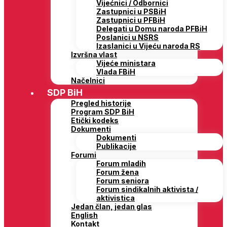
Vijećnici / Odbornici
Zastupnici u PSBiH
Zastupnici u PFBiH
Delegati u Domu naroda PFBiH
Poslanici u NSRS
Izaslanici u Vijeću naroda RS
Izvršna vlast
Vijeće ministara
Vlada FBiH
Načelnici
SDP BiH
Pregled historije
Program SDP BiH
Etički kodeks
Dokumenti
Dokumenti
Publikacije
Forumi
Forum mladih
Forum žena
Forum seniora
Forum sindikalnih aktivista /
aktivistica
Jedan član, jedan glas
English
Kontakt