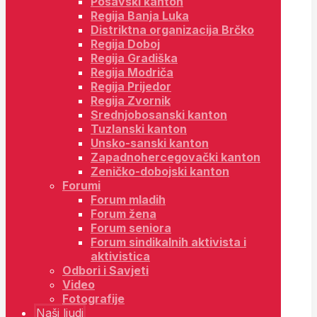
Posavski kanton
Regija Banja Luka
Distriktna organizacija Brčko
Regija Doboj
Regija Gradiška
Regija Modriča
Regija Prijedor
Regija Zvornik
Srednjobosanski kanton
Tuzlanski kanton
Unsko-sanski kanton
Zapadnohercegovački kanton
Zeničko-dobojski kanton
Forumi
Forum mladih
Forum žena
Forum seniora
Forum sindikalnih aktivista i
aktivistica
Odbori i Savjeti
Video
Fotografije
Naši ljudi