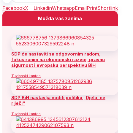
Facebook
X
Linkedin
Whatsapp
Email
Print
Shortlink
Možda vas zanima
SDP će nastaviti sa odgovornim radom,
fokusiranim na ekonomski razvoj, pravnu
sigurnost i evropsku perspektivu BiH
Tuzlanski kanton
SDP BiH nastavlja voditi politiku „Djela, ne
riječi“
Tuzlanski kanton