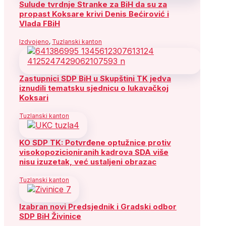
Sulude tvrdnje Stranke za BiH da su za
propast Koksare krivi Denis Bećirović i
Vlada FBiH
Izdvojeno
,
Tuzlanski kanton
Zastupnici SDP BiH u Skupštini TK jedva
iznudili tematsku sjednicu o lukavačkoj
Koksari
Tuzlanski kanton
KO SDP TK: Potvrđene optužnice protiv
visokopozicioniranih kadrova SDA više
nisu izuzetak, već ustaljeni obrazac
Tuzlanski kanton
Izabran novi Predsjednik i Gradski odbor
SDP BiH Živinice