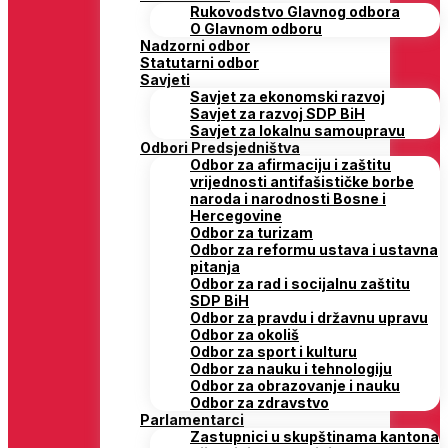
Rukovodstvo Glavnog odbora
O Glavnom odboru
Nadzorni odbor
Statutarni odbor
Savjeti
Savjet za ekonomski razvoj
Savjet za razvoj SDP BiH
Savjet za lokalnu samoupravu
Odbori Predsjedništva
Odbor za afirmaciju i zaštitu
vrijednosti antifašističke borbe
naroda i narodnosti Bosne i
Hercegovine
Odbor za turizam
Odbor za reformu ustava i ustavna
pitanja
Odbor za rad i socijalnu zaštitu
SDP BiH
Odbor za pravdu i državnu upravu
Odbor za okoliš
Odbor za sport i kulturu
Odbor za nauku i tehnologiju
Odbor za obrazovanje i nauku
Odbor za zdravstvo
Parlamentarci
Zastupnici u skupštinama kantona