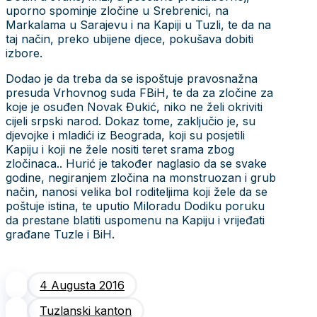
uporno spominje zločine u Srebrenici, na
Markalama u Sarajevu i na Kapiji u Tuzli, te da na
taj način, preko ubijene djece, pokušava dobiti
izbore.
Dodao je da treba da se ispoštuje pravosnažna
presuda Vrhovnog suda FBiH, te da za zločine za
koje je osuđen Novak Đukić, niko ne želi okriviti
cijeli srpski narod. Dokaz tome, zaključio je, su
djevojke i mladići iz Beograda, koji su posjetili
Kapiju i koji ne žele nositi teret srama zbog
zločinaca.. Hurić je također naglasio da se svake
godine, negiranjem zločina na monstruozan i grub
način, nanosi velika bol roditeljima koji žele da se
poštuje istina, te uputio Miloradu Dodiku poruku
da prestane blatiti uspomenu na Kapiju i vrijeđati
građane Tuzle i BiH.
4 Augusta 2016
Tuzlanski kanton