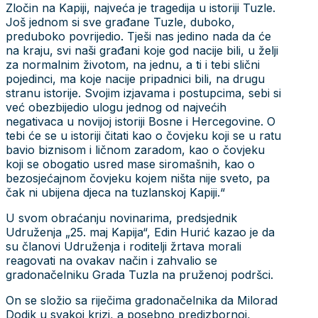
Zločin na Kapiji, najveća je tragedija u istoriji Tuzle.
Još jednom si sve građane Tuzle, duboko,
preduboko povrijedio. Tješi nas jedino nada da će
na kraju, svi naši građani koje god nacije bili, u želji
za normalnim životom, na jednu, a ti i tebi slični
pojedinci, ma koje nacije pripadnici bili, na drugu
stranu istorije. Svojim izjavama i postupcima, sebi si
već obezbijedio ulogu jednog od najvećih
negativaca u novijoj istoriji Bosne i Hercegovine. O
tebi će se u istoriji čitati kao o čovjeku koji se u ratu
bavio biznisom i ličnom zaradom, kao o čovjeku
koji se obogatio usred mase siromašnih, kao o
bezosjećajnom čovjeku kojem ništa nije sveto, pa
čak ni ubijena djeca na tuzlanskoj Kapiji.“
U svom obraćanju novinarima, predsjednik
Udruženja „25. maj Kapija“, Edin Hurić kazao je da
su članovi Udruženja i roditelji žrtava morali
reagovati na ovakav način i zahvalio se
gradonačelniku Grada Tuzla na pruženoj podršci.
On se složio sa riječima gradonačelnika da Milorad
Dodik u svakoj krizi, a posebno predizbornoj,