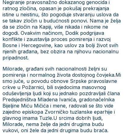
Negiranje pravosnažno dokazanog genocida i
ratnog zločina, opasan je pokušaj prekrajanja
istine u neistinu, što pogoduje stvaranju uslova da
se takav zločin u budućnosti ponovi. Nama je želja
da se zločin na Kapiji, više nikada i nikome ne
dogodi. Ovakvim načinom, Dodik podgrijava
konflikte i zaustavlja proces pomirenja i razvoj
Bosne i Hercegovine, kao uslov za bolji život svih
njenih građana, bez obzira na njihovu nacionalnu
pripadnost.
Milorade, građani svih nacionalnosti željni su
pomirenja i normalnog života dostojnog čovjeka.Mi
smo juče, u povodu obnove Srpske pravoslavne
crkve u Požarnici, bili svjedocima masovnog
oduševljenja ljudi koji su jednako pozdravljali člana
Predsjedništva Mladena Ivanića, gradonačelnika
Bijeljine Miću Mičića i mene, radovali se što vide
zajedno episkopa Zvorničko tuzlanske eparhije i
glavnog imama Tuzle.U srcima dobrih ljudi,
Milorade, nema želje da jedni drugima budu
vukovi, oni žele da jedni drugima budu braća.