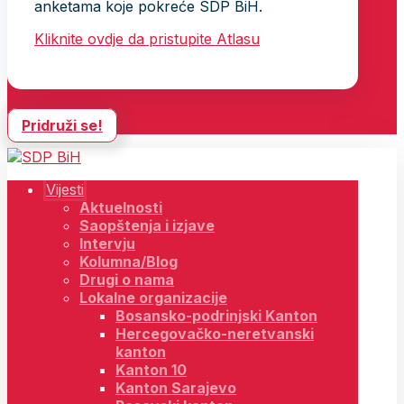
anketama koje pokreće SDP BiH.
Kliknite ovdje da pristupite Atlasu
Pridruži se!
Vijesti
Aktuelnosti
Saopštenja i izjave
Intervju
Kolumna/Blog
Drugi o nama
Lokalne organizacije
Bosansko-podrinjski Kanton
Hercegovačko-neretvanski
kanton
Kanton 10
Kanton Sarajevo