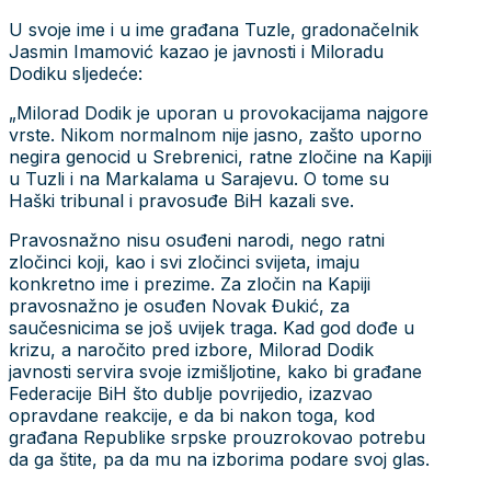
U svoje ime i u ime građana Tuzle, gradonačelnik
Jasmin Imamović kazao je javnosti i Miloradu
Dodiku sljedeće:
„Milorad Dodik je uporan u provokacijama najgore
vrste. Nikom normalnom nije jasno, zašto uporno
negira genocid u Srebrenici, ratne zločine na Kapiji
u Tuzli i na Markalama u Sarajevu. O tome su
Haški tribunal i pravosuđe BiH kazali sve.
Pravosnažno nisu osuđeni narodi, nego ratni
zločinci koji, kao i svi zločinci svijeta, imaju
konkretno ime i prezime. Za zločin na Kapiji
pravosnažno je osuđen Novak Đukić, za
saučesnicima se još uvijek traga. Kad god dođe u
krizu, a naročito pred izbore, Milorad Dodik
javnosti servira svoje izmišljotine, kako bi građane
Federacije BiH što dublje povrijedio, izazvao
opravdane reakcije, e da bi nakon toga, kod
građana Republike srpske prouzrokovao potrebu
da ga štite, pa da mu na izborima podare svoj glas.