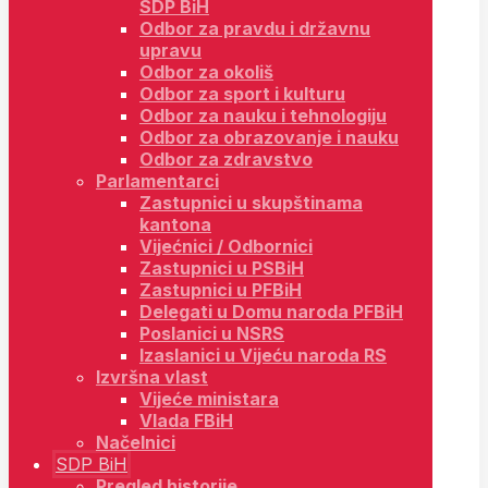
SDP BiH
Odbor za pravdu i državnu
upravu
Odbor za okoliš
Odbor za sport i kulturu
Odbor za nauku i tehnologiju
Odbor za obrazovanje i nauku
Odbor za zdravstvo
Parlamentarci
Zastupnici u skupštinama
kantona
Vijećnici / Odbornici
Zastupnici u PSBiH
Zastupnici u PFBiH
Delegati u Domu naroda PFBiH
Poslanici u NSRS
Izaslanici u Vijeću naroda RS
Izvršna vlast
Vijeće ministara
Vlada FBiH
Načelnici
SDP BiH
Pregled historije