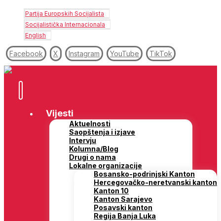
Partija Europskih Socijalista
Socijalistička Internacionala
English
Facebook
X
Instagram
YouTube
TikTok
Vijesti
Aktuelnosti
Saopštenja i izjave
Intervju
Kolumna/Blog
Drugi o nama
Lokalne organizacije
Bosansko-podrinjski Kanton
Hercegovačko-neretvanski kanton
Kanton 10
Kanton Sarajevo
Posavski kanton
Regija Banja Luka